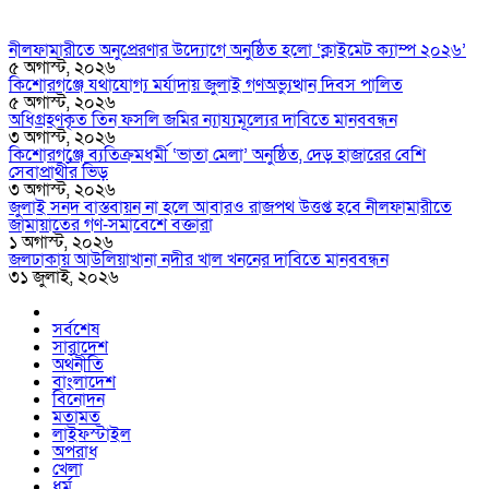
নীলফামারীতে অনুপ্রেরণার উদ্যোগে অনুষ্ঠিত হলো ‘ক্লাইমেট ক্যাম্প ২০২৬’
৫ অগাস্ট, ২০২৬
কিশোরগঞ্জে যথাযোগ্য মর্যাদায় জুলাই গণঅভ্যুত্থান দিবস পালিত
৫ অগাস্ট, ২০২৬
অধিগ্রহণকৃত তিন ফসলি জমির ন্যায্যমূল্যের দাবিতে মানববন্ধন
৩ অগাস্ট, ২০২৬
কিশোরগঞ্জে ব্যতিক্রমধর্মী ‘ভাতা মেলা’ অনুষ্ঠিত, দেড় হাজারের বেশি
সেবাপ্রার্থীর ভিড়
৩ অগাস্ট, ২০২৬
জুলাই সনদ বাস্তবায়ন না হলে আবারও রাজপথ উত্তপ্ত হবে নীলফামারীতে
জামায়াতের গণ-সমাবেশে বক্তারা
১ অগাস্ট, ২০২৬
জলঢাকায় আউলিয়াখানা নদীর খাল খননের দাবিতে মানববন্ধন
৩১ জুলাই, ২০২৬
সর্বশেষ
সারাদেশ
অর্থনীতি
বাংলাদেশ
বিনোদন
মতামত
লাইফস্টাইল
অপরাধ
খেলা
ধর্ম