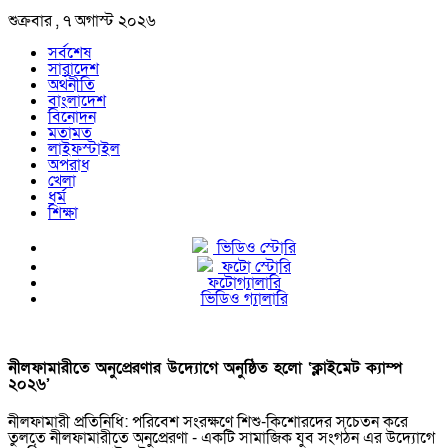
শুক্রবার , ৭ অগাস্ট ২০২৬
সর্বশেষ
সারাদেশ
অর্থনীতি
বাংলাদেশ
বিনোদন
মতামত
লাইফস্টাইল
অপরাধ
খেলা
ধর্ম
শিক্ষা
ভিডিও স্টোরি
ফটো স্টোরি
ফটোগ্যালারি
ভিডিও গ্যালারি
নীলফামারীতে অনুপ্রেরণার উদ্যোগে অনুষ্ঠিত হলো ‘ক্লাইমেট ক্যাম্প
২০২৬’
নীলফামারী প্রতিনিধি: পরিবেশ সংরক্ষণে শিশু-কিশোরদের সচেতন করে
তুলতে নীলফামারীতে অনুপ্রেরণা - একটি সামাজিক যুব সংগঠন এর উদ্যোগে