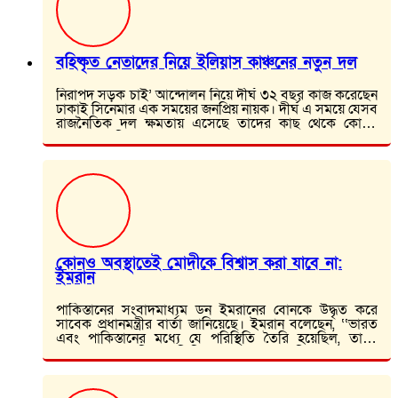
বহিষ্কৃত নেতাদের নিয়ে ইলিয়াস কাঞ্চনের নতুন দল
নিরাপদ সড়ক চাই’ আন্দোলন নিয়ে দীর্ঘ ৩২ বছর কাজ করেছেন
ঢাকাই সিনেমার এক সময়ের জনপ্রিয় নায়ক। দীর্ঘ এ সময়ে যেসব
রাজনৈতিক দল ক্ষমতায় এসেছে তাদের কাছ থেকে কোনো
সাহায্য পাননি…
কোনও অবস্থাতেই মোদীকে বিশ্বাস করা যাবে না:
ইমরান
পাকিস্তানের সংবাদমাধ্যম ডন ইমরানের বোনকে উদ্ধৃত করে
সাবেক প্রধানমন্ত্রীর বার্তা জানিয়েছে। ইমরান বলেছেন, ‘‘ভারত
এবং পাকিস্তানের মধ্যে যে পরিস্থিতি তৈরি হয়েছিল, তাতে
সবসময় তাৎক্ষণিক প্রতিক্রিয়া প্রয়োজন। পাকিস্তানকে এখন
সতর্ক থাকতে…