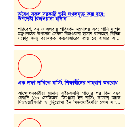
অবৈধ সকল সরকারি ভূমি দখলমুক্ত করা হবে:
উপদেষ্টা রিজওয়ানা হাসান
পরিবেশ, বন ও জলবায়ু পরিবর্তন মন্ত্রণালয় এবং পানি সম্পদ
মন্ত্রণালয়ের উপদেষ্টা সৈয়দা রিজওয়ানা হাসান বলেছেন, বিভিন্ন
সংস্থার জন্য বরাদ্দকৃত কক্সবাজারের প্রায় ১২ হাজার একর
বনভূমি বন বিভাগের কাছে ফেরত দেয়া…
এক দফা দাবিতে নার্সিং শিক্ষার্থীদের শাহবাগ অবরোধ
আন্দোলনকারীরা জানান, এইচএসসি পাসের পর তিন বছর
মেয়াদি ১১০ ক্রেডিটের ‘ডিপ্লোমা ইন নার্সিং সায়েন্স অ্যান্ড
মিডওয়াইফারি’ ও ‘ডিপ্লোমা ইন মিডওয়াইফারি’ কোর্স সম্পন্ন
করার পরও তাদের ডিগ্রির সমমান দেওয়া হচ্ছে না।…