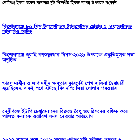
দেবীগঞ্জ ইকরা মডেল মাদ্রাসার দুই শিক্ষার্থীর হিফজ সম্পন্ন উপলক্ষে সংবর্ধনা
কিশোরগঞ্জে ৮০ পিস ট্যাপেন্টাডল ট্যাবলেটসহ গ্রেপ্তার ২, ওয়ারেন্টভুক্ত
আসামিও আটক
কিশোরগঞ্জে জুলাই গণঅভ্যুত্থান দিবস-২০২৬ উপলক্ষে প্রস্তুতিমূলক সভা
অনুষ্ঠিত
ভারসাম্যহীন ও লাগামহীন ক্ষমতার কারণেই শেখ হাসিনা স্বৈরাচারী
হয়েছিলেন, একই পথে হাঁটছে বিএনপি: মিয়া গোলাম পরওয়ার
দেবীগঞ্জে ইউপি চেয়ারম্যানের বিরুদ্ধে বৈধ ওয়ারিশদের বঞ্চিত করে
পালিত কন্যাকে ওয়ারিশ সনদ দেওয়ার অভিযোগ
২০২৫ সালের প্রশ্নে ২০২৬ সালের এইচএসসি পরীক্ষা: তদন্তে ৩