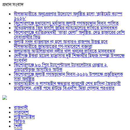
প্রধান সংবাদ
নীলফামারীতে অনুপ্রেরণার উদ্যোগে অনুষ্ঠিত হলো ‘ক্লাইমেট ক্যাম্প
২০২৬’
কিশোরগঞ্জে যথাযোগ্য মর্যাদায় জুলাই গণঅভ্যুত্থান দিবস পালিত
অধিগ্রহণকৃত তিন ফসলি জমির ন্যায্যমূল্যের দাবিতে মানববন্ধন
কিশোরগঞ্জে ব্যতিক্রমধর্মী ‘ভাতা মেলা’ অনুষ্ঠিত, দেড় হাজারের বেশি
সেবাপ্রার্থীর ভিড়
জুলাই সনদ বাস্তবায়ন না হলে আবারও রাজপথ উত্তপ্ত হবে
নীলফামারীতে জামায়াতের গণ-সমাবেশে বক্তারা
জলঢাকায় আউলিয়াখানা নদীর খাল খননের দাবিতে মানববন্ধন
দেবীগঞ্জ ইকরা মডেল মাদ্রাসার দুই শিক্ষার্থীর হিফজ সম্পন্ন উপলক্ষে
সংবর্ধনা
কিশোরগঞ্জে ৮০ পিস ট্যাপেন্টাডল ট্যাবলেটসহ গ্রেপ্তার ২,
ওয়ারেন্টভুক্ত আসামিও আটক
কিশোরগঞ্জে জুলাই গণঅভ্যুত্থান দিবস-২০২৬ উপলক্ষে প্রস্তুতিমূলক
সভা অনুষ্ঠিত
ভারসাম্যহীন ও লাগামহীন ক্ষমতার কারণেই শেখ হাসিনা স্বৈরাচারী
হয়েছিলেন, একই পথে হাঁটছে বিএনপি: মিয়া গোলাম পরওয়ার
রাজধানী
সারাদেশ
লাইফস্টাইল
ভিডিও
শৈলী