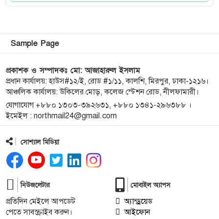
কিশোরগঞ্জে ৮০ পিস ট্যাপেন্টাডল ট্যাবলেটসহ গ্রেপ্তার ২,
৮
ওয়ারেন্টভুক্ত আসামিও আটক
কিশোরগঞ্জে জুলাই গণঅভ্যুত্থান দিবস-২০২৬ উপলক্ষে
৯
Sample Page
প্রস্তুতিমূলক সভা অনুষ্ঠিত
প্রকাশক ও সম্পাদকঃ মো: আজাহারুল ইসলাম
ভারসাম্যহীন ও লাগামহীন ক্ষমতার কারণেই শেখ হাসিনা
প্রধান কার্যালয়: হাউস#১২/ই, রোড #১/১১, কালশি, মিরপুর, ঢাকা-১২১৬।
১০
আঞ্চলিক কার্যালয়: উকিলের মোড়, কলেজ স্টেশন রোড, নীলফামারী।
স্বৈরাচারী হয়েছিলেন, একই পথে হাঁটছে বিএনপি: মিয়া
গোলাম পরওয়ার
যোগাযোগ +৮৮০ ১৩০৩-৩৯২৬৩১, +৮৮০ ১৩৪১-২৯৬৩৮৮ ।
ইমেইল : northmail24@gmail.com
দেবীগঞ্জে ইউপি চেয়ারম্যানের বিরুদ্ধে বৈধ ওয়ারিশদের
১১
সোশ্যাল মিডিয়া
বঞ্চিত করে পালিত কন্যাকে ওয়ারিশ সনদ দেওয়ার
অভিযোগ
২০২৫ সালের প্রশ্নে ২০২৬ সালের এইচএসসি পরীক্ষা:
১২
নিউজলেটার
মোবাইল অ্যাপস
তদন্তে ৩ সদস্যের কমিটি
প্রতিদিন মেইলে আপডেট
অ্যান্ড্রয়েড
পেতে সাবস্ক্রাইব করুন।
আইফোন