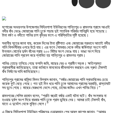
যশোরের অভয়নগর উপজেলার সিদ্ধিপাশা ইউনিয়নের শান্তিপুর ও রামনগর গ্রামে আএাই
নদীর বাঁধ ভেঙে জোয়ারের পানি ঢুকে পড়ায় দুই শতাধিক পরিবার পানিবন্দি হয়ে পড়েছে।
টানা বর্ষণ ও নদীতে পানির চাপ বৃদ্ধির ফলে এ পরিস্থিতির সৃষ্টি হয়েছে।
স্থানীয় সূত্রে জানা যায়, কয়েক দিনের টানা বৃষ্টিপাত এবং জোয়ারের প্রভাবে আতাই নদীর
পানি বিপদসীমার ওপরে উঠে যায়। এর ফলে সোমবার থেকে নদীর ঋষিপাড়া অংশে পানি
উন্নয়ন বোর্ডের দুর্বল বাঁধের প্রায় ২০০ মিটার অংশ ভেঙে যায়। ভাঙা অংশ দিয়ে
জোয়ারের পানি প্রবেশ করে প্লাবিত হয় শান্তিপুর ও রামনগর গ্রাম।
পানির তোড়ে তলিয়ে গেছে ফসলি জমি, মাছের ঘের ও গ্রামীণ সড়ক। ক্ষতিগ্রস্ত
গ্রামবাসীরা জানিয়েছেন, তারা বর্তমানে মানবেতর জীবনযাপন করছেন এবং দ্রুত টেকসই
বাঁধ নির্মাণের দাবি জানিয়েছেন।
শান্তিপুর গ্রামের বাসিন্দা মিলন বিশ্বাস জানান, “বর্ষার জোয়ারের পানি স্বাভাবিকের চেয়ে
কয়েক ফুট বেড়ে গেছে। গত দুই দিন ধরে পানি ঢুকে আমাদের গ্রামের ঘরবাড়ি, রাস্তাঘাট
সব ডুবে গেছে। মাছের ঘেরগুলো ভেসে গেছে, চাষের জমিও এখন পানির নিচে।”
রামনগরের সেলিম রহমান বলেন, “প্রতি বছরই বর্ষায় একই ঘটনা ঘটে। বাঁধ সংস্কার না
হওয়ায় দুর্বল অংশ দিয়ে বারবার পানি ঢুকে গ্রাম ডুবিয়ে দেয়। আমরা চাই টেকসই বাঁধ,
যাতে এ দুর্ভোগ থেকে মুক্তি মেলে।”
এ বিষয়ে সিদ্ধিপাশা ইউনিয়ন পরিষদের চেয়ারম্যান শেখ আবুল কাশেম জানান, “আমার