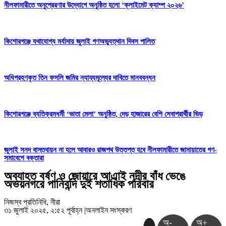
নীলফামারীতে অনুপ্রেরণার উদ্যোগে অনুষ্ঠিত হলো ‘ক্লাইমেট ক্যাম্প ২০২৬’
কিশোরগঞ্জে যথাযোগ্য মর্যাদায় জুলাই গণঅভ্যুত্থান দিবস পালিত
অধিগ্রহণকৃত তিন ফসলি জমির ন্যায্যমূল্যের দাবিতে মানববন্ধন
কিশোরগঞ্জে ব্যতিক্রমধর্মী ‘ভাতা মেলা’ অনুষ্ঠিত, দেড় হাজারের বেশি সেবাপ্রার্থীর ভিড়
জুলাই সনদ বাস্তবায়ন না হলে আবারও রাজপথ উত্তপ্ত হবে নীলফামারীতে জামায়াতের গণ-
সমাবেশে বক্তারা
অব্যাহত বর্ষণ ও জোয়ারে আএাই নদীর বাঁধ ভেঙে
অভয়নগরে পানিবন্দি দুই শতাধিক পরিবার
নিজস্ব প্রতিনিধি, নীরা
৩১ জুলাই ২০২৫, ২:৫২ পূর্বাহ্ন
|
অনলাইন সংস্করণ
অ-
অ+