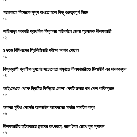
গরমকালে নিজেকে সুস্থ রাখতে হলে কিছু গুরুত্বপূর্ণ নিয়ম
১১
শাহীপাড়া সরকারি প্রাথমিক বিদ্যালয় পরিদর্শনে জেলা প্রশাসক নীলফামারী
১২
৪৭তম বিসিএসের প্রিলিমিনারি পরীক্ষা আবার পেছাল
১৩
বিশ্বব্যাপী প্লাষ্টিক দূষণের সচেতনতা বাড়াতে নীলফামারীতে টিআইবি এর মানববন্ধন
১৪
আইএমএফ থেকে দ্বিতীয় কিস্তির একশ’ কোটি ডলার ঋণ পেল পাকিস্তান
১৫
অবসর সুবিধা বোর্ডের অনলাইন আবেদনের সার্ভার সাময়িক বন্ধ
১৬
নীলফামারীর হাটবাজারে র‌্যাবের তৎপরতা, জাল টাকা রোধে বুথ স্থাপন
১৭