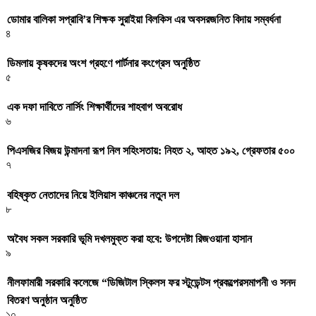
ডোমার বালিকা সপ্রাবি’র শিক্ষক সুরাইয়া বিলকিস এর অবসরজনিত বিদায় সম্বর্ধনা
৪
ডিমলায় কৃষকদের অংশ গ্রহণে পার্টনার কংগ্রেস অনুষ্ঠিত
৫
এক দফা দাবিতে নার্সিং শিক্ষার্থীদের শাহবাগ অবরোধ
৬
পিএসজির বিজয় উন্মাদনা রূপ নিল সহিংসতায়: নিহত ২, আহত ১৯২, গ্রেফতার ৫০০
৭
বহিষ্কৃত নেতাদের নিয়ে ইলিয়াস কাঞ্চনের নতুন দল
৮
অবৈধ সকল সরকারি ভূমি দখলমুক্ত করা হবে: উপদেষ্টা রিজওয়ানা হাসান
৯
নীলফামারী সরকারি কলেজে “ডিজিটাল স্কিলস ফর স্টুডেন্টস প্রকল্পেরসমাপনী ও সনদ
বিতরণ অনুষ্ঠান অনুষ্ঠিত
১০