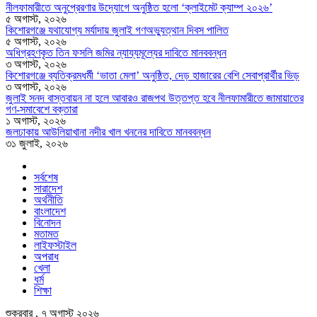
নীলফামারীতে অনুপ্রেরণার উদ্যোগে অনুষ্ঠিত হলো ‘ক্লাইমেট ক্যাম্প ২০২৬’
৫ অগাস্ট, ২০২৬
কিশোরগঞ্জে যথাযোগ্য মর্যাদায় জুলাই গণঅভ্যুত্থান দিবস পালিত
৫ অগাস্ট, ২০২৬
অধিগ্রহণকৃত তিন ফসলি জমির ন্যায্যমূল্যের দাবিতে মানববন্ধন
৩ অগাস্ট, ২০২৬
কিশোরগঞ্জে ব্যতিক্রমধর্মী ‘ভাতা মেলা’ অনুষ্ঠিত, দেড় হাজারের বেশি সেবাপ্রার্থীর ভিড়
৩ অগাস্ট, ২০২৬
জুলাই সনদ বাস্তবায়ন না হলে আবারও রাজপথ উত্তপ্ত হবে নীলফামারীতে জামায়াতের
গণ-সমাবেশে বক্তারা
১ অগাস্ট, ২০২৬
জলঢাকায় আউলিয়াখানা নদীর খাল খননের দাবিতে মানববন্ধন
৩১ জুলাই, ২০২৬
সর্বশেষ
সারাদেশ
অর্থনীতি
বাংলাদেশ
বিনোদন
মতামত
লাইফস্টাইল
অপরাধ
খেলা
ধর্ম
শিক্ষা
শুক্রবার , ৭ অগাস্ট ২০২৬