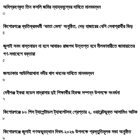
অধিগ্রহণকৃত তিন ফসলি জমির ন্যায্যমূল্যের দাবিতে মানববন্ধন
৩
কিশোরগঞ্জে ব্যতিক্রমধর্মী ‘ভাতা মেলা’ অনুষ্ঠিত, দেড় হাজারের বেশি সেবাপ্রার্থীর ভিড়
৪
জুলাই সনদ বাস্তবায়ন না হলে আবারও রাজপথ উত্তপ্ত হবে নীলফামারীতে জামায়াতের
গণ-সমাবেশে বক্তারা
৫
জলঢাকায় আউলিয়াখানা নদীর খাল খননের দাবিতে মানববন্ধন
৬
দেবীগঞ্জ ইকরা মডেল মাদ্রাসার দুই শিক্ষার্থীর হিফজ সম্পন্ন উপলক্ষে সংবর্ধনা
৭
কিশোরগঞ্জে ৮০ পিস ট্যাপেন্টাডল ট্যাবলেটসহ গ্রেপ্তার ২, ওয়ারেন্টভুক্ত আসামিও আটক
৮
কিশোরগঞ্জে জুলাই গণঅভ্যুত্থান দিবস-২০২৬ উপলক্ষে প্রস্তুতিমূলক সভা অনুষ্ঠিত
৯