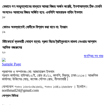
যেভাবে গণ-অভ্যুত্থানের মাধ্যমে আমরা বিজয় অর্জন করেছি, ইনশাআল্লাহ ঠিক তেমনি
সংসদেও আমাদের বিজয় অর্জিত হবে: এনসিপি আহবায়ক নাহিদ ইসলাম
১৮
কোনও অবস্থাতেই মোদীকে বিশ্বাস করা যাবে না: ইমরান
১৯
মিটফোর্ডে ব্যবসায়ী সোহাগ হত্যা: দ্রুত বিচার ট্রাইব্যুনালে মামলা নেওয়ার আশ্বাস
আসিফ নজরুলের
২০
জনপ্রিয় সব খবর
Sample Page
প্রকাশক ও সম্পাদকঃ মো: আজাহারুল ইসলাম
প্রধান কার্যালয়: হাউস#১২/ই, রোড #১/১১, কালশি, মিরপুর, ঢাকা-১২১৬। আঞ্চলিক
কার্যালয়: উকিলের মোড়, কলেজ স্টেশন রোড, নীলফামারী।
যোগাযোগ +৮৮০ ১৩০৩-৩৯২৬৩১, +৮৮০ ১৩৪১-২৯৬৩৮৮ । ইমেইল :
northmail24@gmail.com
সোশ্যাল মিডিয়া