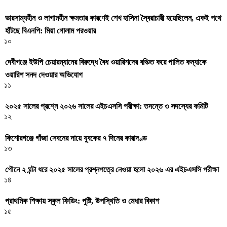
ভারসাম্যহীন ও লাগামহীন ক্ষমতার কারণেই শেখ হাসিনা স্বৈরাচারী হয়েছিলেন, একই পথে
হাঁটছে বিএনপি: মিয়া গোলাম পরওয়ার
১০
দেবীগঞ্জে ইউপি চেয়ারম্যানের বিরুদ্ধে বৈধ ওয়ারিশদের বঞ্চিত করে পালিত কন্যাকে
ওয়ারিশ সনদ দেওয়ার অভিযোগ
১১
২০২৫ সালের প্রশ্নে ২০২৬ সালের এইচএসসি পরীক্ষা: তদন্তে ৩ সদস্যের কমিটি
১২
কিশোরগঞ্জে গাঁজা সেবনের দায়ে যুবকের ৭ দিনের কারাদণ্ড
১৩
পৌনে ২ ঘন্টা ধরে ২০২৫ সালের প্রশ্নপত্রে নেওয়া হলো ২০২৬ এর এইচএসসি পরীক্ষা
১৪
প্রাথমিক শিক্ষায় স্কুল ফিডিং: পুষ্টি, উপস্থিতি ও মেধার বিকাশ
১৫