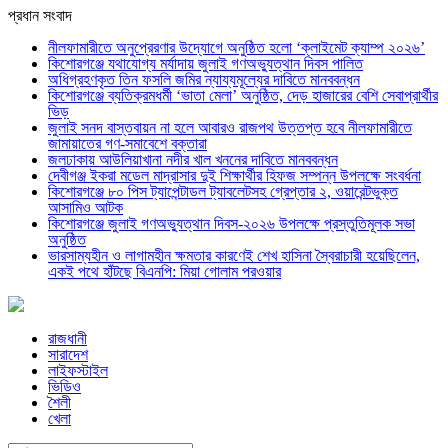
প্রধান সংবাদ
নীলফামারীতে অনুপ্রেরণার উদ্যোগে অনুষ্ঠিত হলো ‘ক্লাইমেট ক্যাম্প ২০২৬’
কিশোরগঞ্জে যথাযোগ্য মর্যাদায় জুলাই গণঅভ্যুত্থান দিবস পালিত
অধিগ্রহণকৃত তিন ফসলি জমির ন্যায্যমূল্যের দাবিতে মানববন্ধন
কিশোরগঞ্জে ব্যতিক্রমধর্মী ‘ভাতা মেলা’ অনুষ্ঠিত, দেড় হাজারের বেশি সেবাপ্রার্থীর
ভিড়
জুলাই সনদ বাস্তবায়ন না হলে আবারও রাজপথ উত্তপ্ত হবে নীলফামারীতে
জামায়াতের গণ-সমাবেশে বক্তারা
জলঢাকায় আউলিয়াখানা নদীর খাল খননের দাবিতে মানববন্ধন
দেবীগঞ্জ ইকরা মডেল মাদ্রাসার দুই শিক্ষার্থীর হিফজ সম্পন্ন উপলক্ষে সংবর্ধনা
কিশোরগঞ্জে ৮০ পিস ট্যাপেন্টাডল ট্যাবলেটসহ গ্রেপ্তার ২, ওয়ারেন্টভুক্ত
আসামিও আটক
কিশোরগঞ্জে জুলাই গণঅভ্যুত্থান দিবস-২০২৬ উপলক্ষে প্রস্তুতিমূলক সভা
অনুষ্ঠিত
ভারসাম্যহীন ও লাগামহীন ক্ষমতার কারণেই শেখ হাসিনা স্বৈরাচারী হয়েছিলেন,
একই পথে হাঁটছে বিএনপি: মিয়া গোলাম পরওয়ার
রাজধানী
সারাদেশ
লাইফস্টাইল
ভিডিও
শৈলী
খেলা