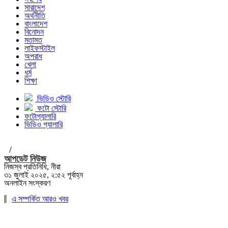
সারাদেশ
অর্থনীতি
বাংলাদেশ
বিনোদন
মতামত
লাইফস্টাইল
অপরাধ
খেলা
ধর্ম
শিক্ষা
ভিডিও স্টোরি
ফটো স্টোরি
ফটোগ্যালারি
ভিডিও গ্যালারি
/
আপডেট নিউজ
নিজস্ব প্রতিনিধি, নীরা
৩১ জুলাই ২০২৫, ২:৫২ পূর্বাহ্ন
অনলাইন সংস্করণ
এ সম্পর্কিত আরও খবর