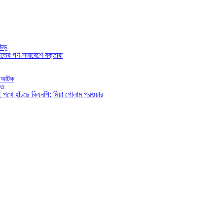
ভিড়
তের গণ-সমাবেশে বক্তারা
িও আটক
িত
ই পথে হাঁটছে বিএনপি: মিয়া গোলাম পরওয়ার