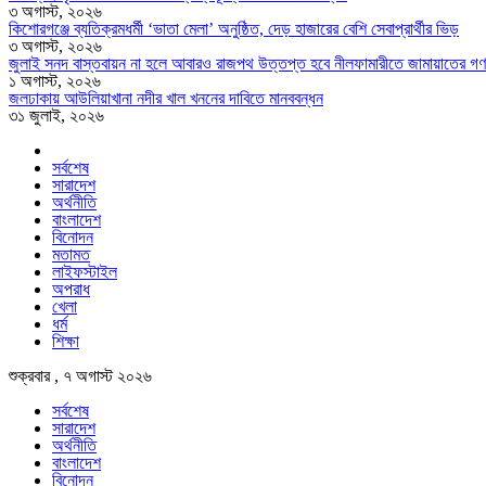
৩ অগাস্ট, ২০২৬
কিশোরগঞ্জে ব্যতিক্রমধর্মী ‘ভাতা মেলা’ অনুষ্ঠিত, দেড় হাজারের বেশি সেবাপ্রার্থীর ভিড়
৩ অগাস্ট, ২০২৬
জুলাই সনদ বাস্তবায়ন না হলে আবারও রাজপথ উত্তপ্ত হবে নীলফামারীতে জামায়াতের গণ
১ অগাস্ট, ২০২৬
জলঢাকায় আউলিয়াখানা নদীর খাল খননের দাবিতে মানববন্ধন
৩১ জুলাই, ২০২৬
সর্বশেষ
সারাদেশ
অর্থনীতি
বাংলাদেশ
বিনোদন
মতামত
লাইফস্টাইল
অপরাধ
খেলা
ধর্ম
শিক্ষা
শুক্রবার , ৭ অগাস্ট ২০২৬
সর্বশেষ
সারাদেশ
অর্থনীতি
বাংলাদেশ
বিনোদন