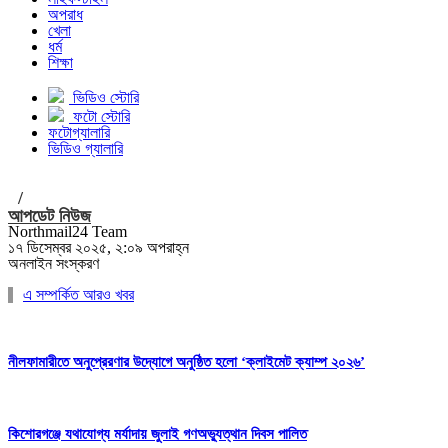
অপরাধ
খেলা
ধর্ম
শিক্ষা
ভিডিও স্টোরি
ফটো স্টোরি
ফটোগ্যালারি
ভিডিও গ্যালারি
/
আপডেট নিউজ
Northmail24 Team
১৭ ডিসেম্বর ২০২৫, ২:০৯ অপরাহ্ন
অনলাইন সংস্করণ
এ সম্পর্কিত আরও খবর
নীলফামারীতে অনুপ্রেরণার উদ্যোগে অনুষ্ঠিত হলো ‘ক্লাইমেট ক্যাম্প ২০২৬’
কিশোরগঞ্জে যথাযোগ্য মর্যাদায় জুলাই গণঅভ্যুত্থান দিবস পালিত