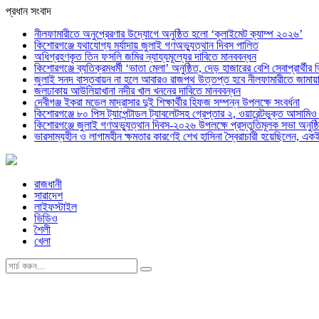
প্রধান সংবাদ
নীলফামারীতে অনুপ্রেরণার উদ্যোগে অনুষ্ঠিত হলো ‘ক্লাইমেট ক্যাম্প ২০২৬’
কিশোরগঞ্জে যথাযোগ্য মর্যাদায় জুলাই গণঅভ্যুত্থান দিবস পালিত
অধিগ্রহণকৃত তিন ফসলি জমির ন্যায্যমূল্যের দাবিতে মানববন্ধন
কিশোরগঞ্জে ব্যতিক্রমধর্মী ‘ভাতা মেলা’ অনুষ্ঠিত, দেড় হাজারের বেশি সেবাপ্রার্থীর 
জুলাই সনদ বাস্তবায়ন না হলে আবারও রাজপথ উত্তপ্ত হবে নীলফামারীতে জামায়া
জলঢাকায় আউলিয়াখানা নদীর খাল খননের দাবিতে মানববন্ধন
দেবীগঞ্জ ইকরা মডেল মাদ্রাসার দুই শিক্ষার্থীর হিফজ সম্পন্ন উপলক্ষে সংবর্ধনা
কিশোরগঞ্জে ৮০ পিস ট্যাপেন্টাডল ট্যাবলেটসহ গ্রেপ্তার ২, ওয়ারেন্টভুক্ত আসাম
কিশোরগঞ্জে জুলাই গণঅভ্যুত্থান দিবস-২০২৬ উপলক্ষে প্রস্তুতিমূলক সভা অনুষ্ঠ
ভারসাম্যহীন ও লাগামহীন ক্ষমতার কারণেই শেখ হাসিনা স্বৈরাচারী হয়েছিলেন, এক
রাজধানী
সারাদেশ
লাইফস্টাইল
ভিডিও
শৈলী
খেলা