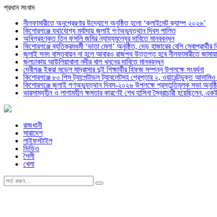
প্রধান সংবাদ
নীলফামারীতে অনুপ্রেরণার উদ্যোগে অনুষ্ঠিত হলো ‘ক্লাইমেট ক্যাম্প ২০২৬’
কিশোরগঞ্জে যথাযোগ্য মর্যাদায় জুলাই গণঅভ্যুত্থান দিবস পালিত
অধিগ্রহণকৃত তিন ফসলি জমির ন্যায্যমূল্যের দাবিতে মানববন্ধন
কিশোরগঞ্জে ব্যতিক্রমধর্মী ‘ভাতা মেলা’ অনুষ্ঠিত, দেড় হাজারের বেশি সেবাপ্রার্থীর 
জুলাই সনদ বাস্তবায়ন না হলে আবারও রাজপথ উত্তপ্ত হবে নীলফামারীতে জামায়া
জলঢাকায় আউলিয়াখানা নদীর খাল খননের দাবিতে মানববন্ধন
দেবীগঞ্জ ইকরা মডেল মাদ্রাসার দুই শিক্ষার্থীর হিফজ সম্পন্ন উপলক্ষে সংবর্ধনা
কিশোরগঞ্জে ৮০ পিস ট্যাপেন্টাডল ট্যাবলেটসহ গ্রেপ্তার ২, ওয়ারেন্টভুক্ত আসাম
কিশোরগঞ্জে জুলাই গণঅভ্যুত্থান দিবস-২০২৬ উপলক্ষে প্রস্তুতিমূলক সভা অনুষ্ঠ
ভারসাম্যহীন ও লাগামহীন ক্ষমতার কারণেই শেখ হাসিনা স্বৈরাচারী হয়েছিলেন, এক
রাজধানী
সারাদেশ
লাইফস্টাইল
ভিডিও
শৈলী
খেলা