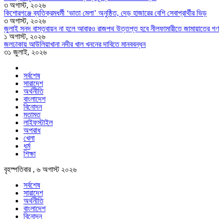
৩ অগাস্ট, ২০২৬
কিশোরগঞ্জে ব্যতিক্রমধর্মী ‘ভাতা মেলা’ অনুষ্ঠিত, দেড় হাজারের বেশি সেবাপ্রার্থীর ভিড়
৩ অগাস্ট, ২০২৬
জুলাই সনদ বাস্তবায়ন না হলে আবারও রাজপথ উত্তপ্ত হবে নীলফামারীতে জামায়াতের গণ
১ অগাস্ট, ২০২৬
জলঢাকায় আউলিয়াখানা নদীর খাল খননের দাবিতে মানববন্ধন
৩১ জুলাই, ২০২৬
সর্বশেষ
সারাদেশ
অর্থনীতি
বাংলাদেশ
বিনোদন
মতামত
লাইফস্টাইল
অপরাধ
খেলা
ধর্ম
শিক্ষা
বৃহস্পতিবার , ৬ অগাস্ট ২০২৬
সর্বশেষ
সারাদেশ
অর্থনীতি
বাংলাদেশ
বিনোদন