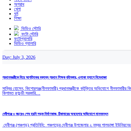
অপরাধ
খেলা
ধর্ম
শিক্ষা
ভিডিও স্টোরি
ফটো স্টোরি
ফটোগ্যালারি
ভিডিও গ্যালারি
Day:
July 3, 2026
প্রধানমন্ত্রীকে নিয়ে আপত্তিকর বক্তব্য প্রধান শিক্ষক বহিস্কার, এলাকা ত্যাগে নিষেধাজ্ঞা
সাব্বির হোসেন, কিশোরগঞ্জ(নীলফামারী) প্রধানমন্ত্রীকে কটুক্তির অভিযোগে নীলফামারীর 
কিশামত রণচন্ডী সরকারি…
দেবীগঞ্জে ৩ বছরেও শেষ হয়নি সড়ক নির্মাণকাজ, ঠিকাদারের অবহেলার অভিযোগে মানববন্ধন
‎ ‎দেবীগঞ্জ (পঞ্চগড়) প্রতিনিধি: ‎ ‎পঞ্চগড়ের দেবীগঞ্জ উপজেলার ২ নম্বর শালডাঙ্গা ইউ