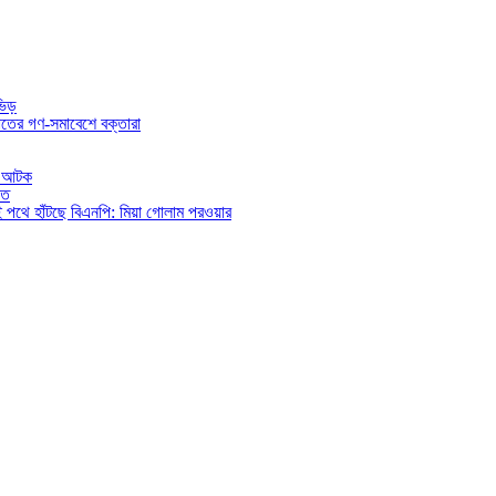
ভিড়
তের গণ-সমাবেশে বক্তারা
িও আটক
িত
ই পথে হাঁটছে বিএনপি: মিয়া গোলাম পরওয়ার