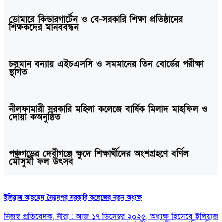
ডোমারে কিন্ডারগার্টেন ও বে-সরকারি শিক্ষা প্রতিষ্ঠানের
শিক্ষকদের মানববন্ধন
চলমান বন্যায় এইচএসসি ও সমমানের তিন বোর্ডের পরীক্ষা
স্থগিত
নীলফামারী সরকারি মহিলা কলেজে বার্ষিক মিলাদ মাহফিল ও
দোয়া কঅনুষ্ঠিত
পঞ্চগড়ের দেবীগঞ্জে ক্ষুদে শিক্ষার্থীদের অংশগ্রহণে বর্ণিল
মৌসুমী ফল উৎসব
ইলিয়াজ আহমেদ সৈয়দপুর সরকারি কলেজের নতুন অধ্যক্ষ
নিজস্ব প্রতিবেদক, নীরা : আজ ১৭ ডিসেম্বর ২০২৫, অধ্যক্ষ হিসেবে ইলিয়াজ