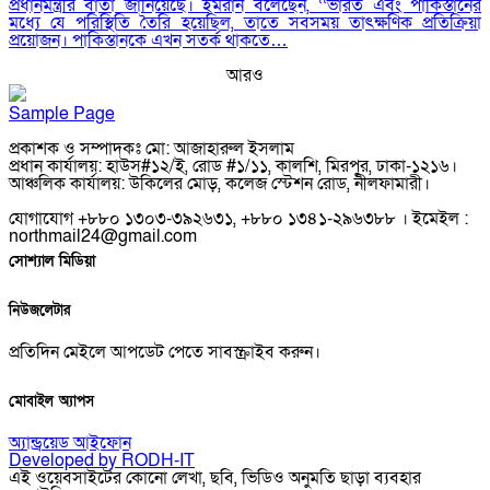
প্রধানমন্ত্রীর বার্তা জানিয়েছে। ইমরান বলেছেন, ‘‘ভারত এবং পাকিস্তানের
মধ্যে যে পরিস্থিতি তৈরি হয়েছিল, তাতে সবসময় তাৎক্ষণিক প্রতিক্রিয়া
প্রয়োজন। পাকিস্তানকে এখন সতর্ক থাকতে…
আরও
Sample Page
প্রকাশক ও সম্পাদকঃ মো: আজাহারুল ইসলাম
প্রধান কার্যালয়: হাউস#১২/ই, রোড #১/১১, কালশি, মিরপুর, ঢাকা-১২১৬।
আঞ্চলিক কার্যালয়: উকিলের মোড়, কলেজ স্টেশন রোড, নীলফামারী।
যোগাযোগ +৮৮০ ১৩০৩-৩৯২৬৩১, +৮৮০ ১৩৪১-২৯৬৩৮৮ । ইমেইল :
northmail24@gmail.com
সোশ্যাল মিডিয়া
নিউজলেটার
প্রতিদিন মেইলে আপডেট পেতে সাবস্ক্রাইব করুন।
মোবাইল অ্যাপস
অ্যান্ড্রয়েড
আইফোন
Developed by RODH-IT
এই ওয়েবসাইটের কোনো লেখা, ছবি, ভিডিও অনুমতি ছাড়া ব্যবহার