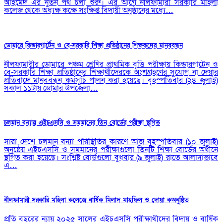
আহমেদ এর নুতন পথ চলা শুরু। এর আগে নীলফামারী সরকারি মহিলা
কলেজ থেকে অধ্যক্ষ কক্ষে সংক্ষিপ্ত বিদায়ী অনুষ্ঠানের মধ্যে…
ডোমারে কিন্ডারগার্টেন ও বে-সরকারি শিক্ষা প্রতিষ্ঠানের শিক্ষকদের মানববন্ধন
নীলফামারীর ডোমারে পঞ্চম শ্রেণির প্রাথমিক বৃত্তি পরীক্ষায় কিন্ডারগার্টেন ও
বে-সরকারি শিক্ষা প্রতিষ্ঠানের শিক্ষার্থীদেরকে অংশগ্রহণের সুযোগ না দেয়ার
প্রতিবাদে মানববন্ধন কর্মসূচি পালন করা হয়েছে। বৃহস্পতিবার (২৪ জুলাই)
সকাল ১১টায় ডোমার উপজেলা…
চলমান বন্যায় এইচএসসি ও সমমানের তিন বোর্ডের পরীক্ষা স্থগিত
সারা দেশে চলমান বন্যা পরিস্থিতির কারণে আজ বৃহস্পতিবার (১০ জুলাই)
অনুষ্ঠেয় এইচএসসি ও সমমানের পরীক্ষাগুলো তিনটি শিক্ষা বোর্ডের অধীনে
স্থগিত করা হয়েছে। সংশ্লিষ্ট বোর্ডগুলো বুধবার (৯ জুলাই) রাতে আলাদাভাবে
এ…
নীলফামারী সরকারি মহিলা কলেজে বার্ষিক মিলাদ মাহফিল ও দোয়া কঅনুষ্ঠিত
প্রতি বছরের ন্যায় ২০২৫ সালের এইচএসসি পরীক্ষার্থীদের বিদায় ও বার্ষিক