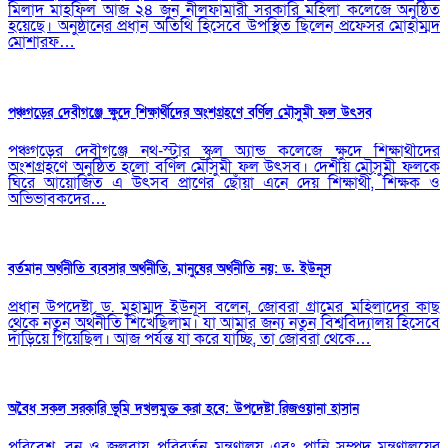
মিলাদ মাহফিল আজ ২৪ জুন নীলফামারী সরকারি মহিলা কলেজে অনুষ্ঠিত
হয়েছে। অনুষ্ঠানের প্রধান অতিথি হিসেবে উপস্থিত ছিলেন প্রফেসর মোহাম্মদ
মোশারফ…
পঞ্চগড়ের দেবীগঞ্জে ক্ষুদে শিক্ষার্থীদের অংশগ্রহণে বর্ণিল মৌসুমী ফল উৎসব
পঞ্চগড়ের দেবীগঞ্জে নর্থ-স্টার স্কুল অ্যান্ড কলেজে ক্ষুদে শিক্ষার্থীদের
অংশগ্রহণে অনুষ্ঠিত হলো বর্ণিল মৌসুমী ফল উৎসব। দেশীয় মৌসুমী ফলকে
ঘিরে আয়োজিত এ উৎসব প্রাণের ছোঁয়া এনে দেয় শিক্ষার্থী, শিক্ষক ও
অভিভাবকদের…
বর্তমান অর্থনীতি ব্যবসার অর্থনীতি, মানুষের অর্থনীতি নয়: ড. ইউনূস
প্রধান উপদেষ্টা ড. মুহাম্মদ ইউনূস বলেন, জোবরা গ্রামের মহিলাদের কাছ
থেকে নতুন অর্থনীতি শিখেছিলাম। যা আমার জন্য নতুন বিশ্ববিদ্যালয় হিসেবে
দাঁড়িয়ে গিয়েছিল। আজ পর্যন্ত যা করে যাচ্ছি, তা জোবরা থেকে…
অবৈধ সকল সরকারি ভূমি দখলমুক্ত করা হবে: উপদেষ্টা রিজওয়ানা হাসান
পরিবেশ, বন ও জলবায়ু পরিবর্তন মন্ত্রণালয় এবং পানি সম্পদ মন্ত্রণালয়ের