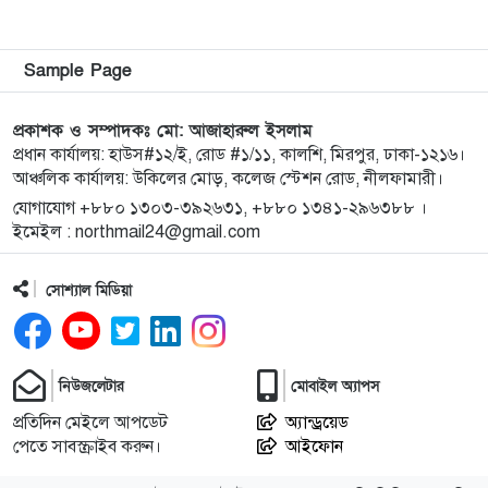
এ ঘটনা ঘটে। প্রত্যক্ষদর্শীরা
জানান, গাছের বাইরের অংশ…
Sample Page
প্রকাশক ও সম্পাদকঃ মো: আজাহারুল ইসলাম
প্রধান কার্যালয়: হাউস#১২/ই, রোড #১/১১, কালশি, মিরপুর, ঢাকা-১২১৬।
আঞ্চলিক কার্যালয়: উকিলের মোড়, কলেজ স্টেশন রোড, নীলফামারী।
যোগাযোগ +৮৮০ ১৩০৩-৩৯২৬৩১, +৮৮০ ১৩৪১-২৯৬৩৮৮ ।
ইমেইল : northmail24@gmail.com
সোশ্যাল মিডিয়া
নিউজলেটার
মোবাইল অ্যাপস
প্রতিদিন মেইলে আপডেট
অ্যান্ড্রয়েড
পেতে সাবস্ক্রাইব করুন।
আইফোন