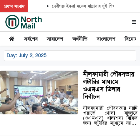
দেবীগঞ্জ ইকরা মডেল মাদ্রাসার দুই শিক্ষার্থীর হিফজ সম্প
প্রধান সংবাদ
সর্বশেষ
সারাদেশ
অর্থনীতি
বাংলাদেশ
বিনোদ
Day:
July 2, 2025
নীলফামারী পৌরসভায়
লটারির মাধ্যমে
ওএমএস ডিলার
নির্বাচন
নীলফামারী পৌরসভার নয়টি
ওয়ার্ডে খোলা বাজারে
(ওএমএস) খাদ্যশস্য বিক্রির
জন্য লটারির মাধ্যমে নয়জন
নতুন ডিলার নির্বাচন করা
হয়েছে। বুধবার (২ জুলাই)
বিকেলে জেলা প্রশাসকের