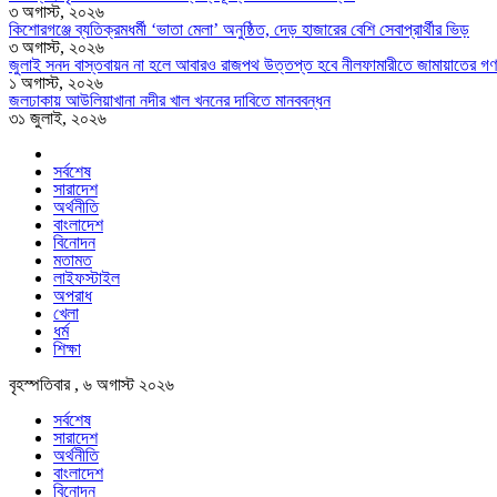
৩ অগাস্ট, ২০২৬
কিশোরগঞ্জে ব্যতিক্রমধর্মী ‘ভাতা মেলা’ অনুষ্ঠিত, দেড় হাজারের বেশি সেবাপ্রার্থীর ভিড়
৩ অগাস্ট, ২০২৬
জুলাই সনদ বাস্তবায়ন না হলে আবারও রাজপথ উত্তপ্ত হবে নীলফামারীতে জামায়াতের গণ
১ অগাস্ট, ২০২৬
জলঢাকায় আউলিয়াখানা নদীর খাল খননের দাবিতে মানববন্ধন
৩১ জুলাই, ২০২৬
সর্বশেষ
সারাদেশ
অর্থনীতি
বাংলাদেশ
বিনোদন
মতামত
লাইফস্টাইল
অপরাধ
খেলা
ধর্ম
শিক্ষা
বৃহস্পতিবার , ৬ অগাস্ট ২০২৬
সর্বশেষ
সারাদেশ
অর্থনীতি
বাংলাদেশ
বিনোদন