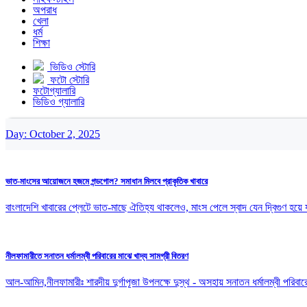
অপরাধ
খেলা
ধর্ম
শিক্ষা
ভিডিও স্টোরি
ফটো স্টোরি
ফটোগ্যালারি
ভিডিও গ্যালারি
Day:
October 2, 2025
ভাত-মাংসের আয়োজনে হজমে গন্ডগোল? সমাধান মিলবে প্রাকৃতিক খাবারে
বাংলাদেশি খাবারের প্লেটে ভাত-মাছে ঐতিহ্য থাকলেও, মাংস পেলে স্বাদ যেন দ্বিগুণ হ
নীলফামারীতে সনাতন ধর্মালম্বী পরিবারের মাঝে খাদ্য সামগ্রী বিতরণ
আল-আমিন,নীলফামারীঃ শারদীয় দুর্গাপূজা উপলক্ষে দুস্থ - অসহায় সনাতন ধর্মালম্বী পরি