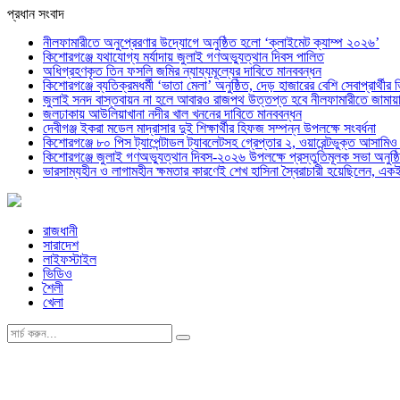
প্রধান সংবাদ
নীলফামারীতে অনুপ্রেরণার উদ্যোগে অনুষ্ঠিত হলো ‘ক্লাইমেট ক্যাম্প ২০২৬’
কিশোরগঞ্জে যথাযোগ্য মর্যাদায় জুলাই গণঅভ্যুত্থান দিবস পালিত
অধিগ্রহণকৃত তিন ফসলি জমির ন্যায্যমূল্যের দাবিতে মানববন্ধন
কিশোরগঞ্জে ব্যতিক্রমধর্মী ‘ভাতা মেলা’ অনুষ্ঠিত, দেড় হাজারের বেশি সেবাপ্রার্থীর 
জুলাই সনদ বাস্তবায়ন না হলে আবারও রাজপথ উত্তপ্ত হবে নীলফামারীতে জামায়া
জলঢাকায় আউলিয়াখানা নদীর খাল খননের দাবিতে মানববন্ধন
দেবীগঞ্জ ইকরা মডেল মাদ্রাসার দুই শিক্ষার্থীর হিফজ সম্পন্ন উপলক্ষে সংবর্ধনা
কিশোরগঞ্জে ৮০ পিস ট্যাপেন্টাডল ট্যাবলেটসহ গ্রেপ্তার ২, ওয়ারেন্টভুক্ত আসাম
কিশোরগঞ্জে জুলাই গণঅভ্যুত্থান দিবস-২০২৬ উপলক্ষে প্রস্তুতিমূলক সভা অনুষ্ঠ
ভারসাম্যহীন ও লাগামহীন ক্ষমতার কারণেই শেখ হাসিনা স্বৈরাচারী হয়েছিলেন, এক
রাজধানী
সারাদেশ
লাইফস্টাইল
ভিডিও
শৈলী
খেলা