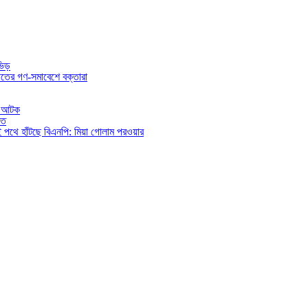
ভিড়
তের গণ-সমাবেশে বক্তারা
িও আটক
িত
ই পথে হাঁটছে বিএনপি: মিয়া গোলাম পরওয়ার