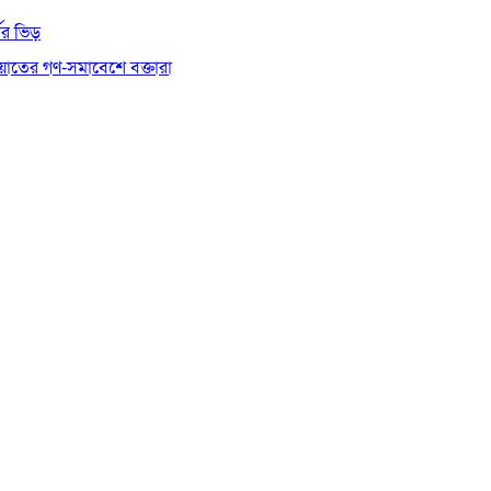
থীর ভিড়
য়াতের গণ-সমাবেশে বক্তারা