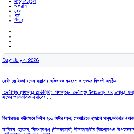
লাইফস্টাইল
অপরাধ
খেলা
ধর্ম
শিক্ষা
Day:
July 4, 2026
দেবীগঞ্জে ইকরা মডেল মাদ্রাসায় অভিভাবক সমাবেশ ও পুরস্কার বিতরণী অনুষ্ঠিত
‎ ‎দেবীগঞ্জ (পঞ্চগড়) প্রতিনিধি: ‎ ‎পঞ্চগড়ের দেবীগঞ্জ উপজেলার সবুজপাড়া 
লক্ষ্যে অভিভাবক সমাবেশ…
কিশোরগঞ্জে নদীভাঙনে বিলীন ২০০ মিটার সড়ক, ভোগান্তিতে হাজারো মানুষ,ক্ষতিগ্রস্ত এলা
সাব্বির হোসেন, কিশোরগঞ্জ (নীলফামারী) নীলফামারীর কিশোরগঞ্জ উপজেলা