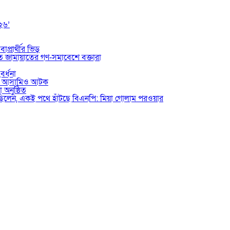
০২৬’
াপ্রার্থীর ভিড়
তে জামায়াতের গণ-সমাবেশে বক্তারা
বর্ধনা
ভুক্ত আসামিও আটক
 অনুষ্ঠিত
য়েছিলেন, একই পথে হাঁটছে বিএনপি: মিয়া গোলাম পরওয়ার