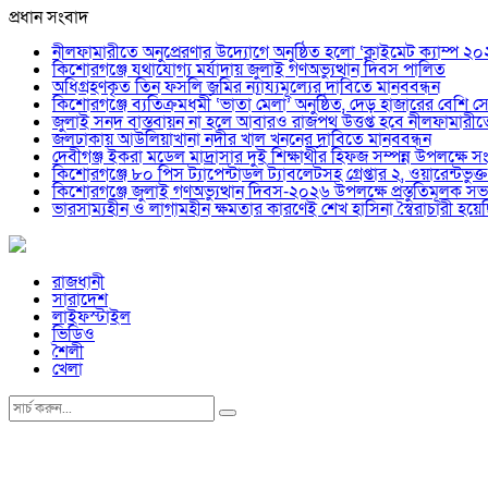
প্রধান সংবাদ
নীলফামারীতে অনুপ্রেরণার উদ্যোগে অনুষ্ঠিত হলো ‘ক্লাইমেট ক্যাম্প ২
কিশোরগঞ্জে যথাযোগ্য মর্যাদায় জুলাই গণঅভ্যুত্থান দিবস পালিত
অধিগ্রহণকৃত তিন ফসলি জমির ন্যায্যমূল্যের দাবিতে মানববন্ধন
কিশোরগঞ্জে ব্যতিক্রমধর্মী ‘ভাতা মেলা’ অনুষ্ঠিত, দেড় হাজারের বেশি সেব
জুলাই সনদ বাস্তবায়ন না হলে আবারও রাজপথ উত্তপ্ত হবে নীলফামারী
জলঢাকায় আউলিয়াখানা নদীর খাল খননের দাবিতে মানববন্ধন
দেবীগঞ্জ ইকরা মডেল মাদ্রাসার দুই শিক্ষার্থীর হিফজ সম্পন্ন উপলক্ষে সং
কিশোরগঞ্জে ৮০ পিস ট্যাপেন্টাডল ট্যাবলেটসহ গ্রেপ্তার ২, ওয়ারেন্ট
কিশোরগঞ্জে জুলাই গণঅভ্যুত্থান দিবস-২০২৬ উপলক্ষে প্রস্তুতিমূলক সভা
ভারসাম্যহীন ও লাগামহীন ক্ষমতার কারণেই শেখ হাসিনা স্বৈরাচারী হ
রাজধানী
সারাদেশ
লাইফস্টাইল
ভিডিও
শৈলী
খেলা