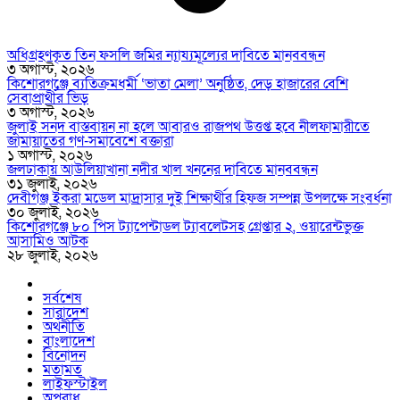
অধিগ্রহণকৃত তিন ফসলি জমির ন্যায্যমূল্যের দাবিতে মানববন্ধন
৩ অগাস্ট, ২০২৬
কিশোরগঞ্জে ব্যতিক্রমধর্মী ‘ভাতা মেলা’ অনুষ্ঠিত, দেড় হাজারের বেশি
সেবাপ্রার্থীর ভিড়
৩ অগাস্ট, ২০২৬
জুলাই সনদ বাস্তবায়ন না হলে আবারও রাজপথ উত্তপ্ত হবে নীলফামারীতে
জামায়াতের গণ-সমাবেশে বক্তারা
১ অগাস্ট, ২০২৬
জলঢাকায় আউলিয়াখানা নদীর খাল খননের দাবিতে মানববন্ধন
৩১ জুলাই, ২০২৬
দেবীগঞ্জ ইকরা মডেল মাদ্রাসার দুই শিক্ষার্থীর হিফজ সম্পন্ন উপলক্ষে সংবর্ধনা
৩০ জুলাই, ২০২৬
কিশোরগঞ্জে ৮০ পিস ট্যাপেন্টাডল ট্যাবলেটসহ গ্রেপ্তার ২, ওয়ারেন্টভুক্ত
আসামিও আটক
২৮ জুলাই, ২০২৬
সর্বশেষ
সারাদেশ
অর্থনীতি
বাংলাদেশ
বিনোদন
মতামত
লাইফস্টাইল
অপরাধ