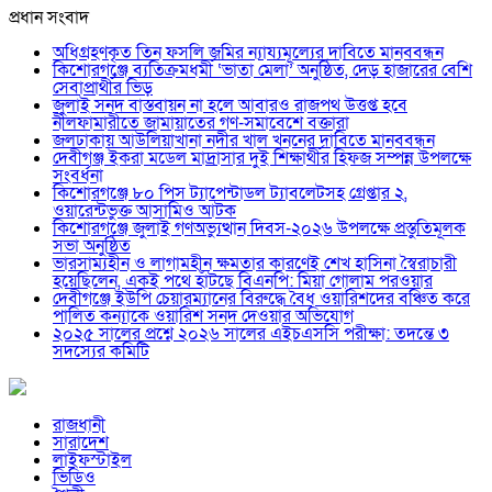
প্রধান সংবাদ
অধিগ্রহণকৃত তিন ফসলি জমির ন্যায্যমূল্যের দাবিতে মানববন্ধন
কিশোরগঞ্জে ব্যতিক্রমধর্মী ‘ভাতা মেলা’ অনুষ্ঠিত, দেড় হাজারের বেশি
সেবাপ্রার্থীর ভিড়
জুলাই সনদ বাস্তবায়ন না হলে আবারও রাজপথ উত্তপ্ত হবে
নীলফামারীতে জামায়াতের গণ-সমাবেশে বক্তারা
জলঢাকায় আউলিয়াখানা নদীর খাল খননের দাবিতে মানববন্ধন
দেবীগঞ্জ ইকরা মডেল মাদ্রাসার দুই শিক্ষার্থীর হিফজ সম্পন্ন উপলক্ষে
সংবর্ধনা
কিশোরগঞ্জে ৮০ পিস ট্যাপেন্টাডল ট্যাবলেটসহ গ্রেপ্তার ২,
ওয়ারেন্টভুক্ত আসামিও আটক
কিশোরগঞ্জে জুলাই গণঅভ্যুত্থান দিবস-২০২৬ উপলক্ষে প্রস্তুতিমূলক
সভা অনুষ্ঠিত
ভারসাম্যহীন ও লাগামহীন ক্ষমতার কারণেই শেখ হাসিনা স্বৈরাচারী
হয়েছিলেন, একই পথে হাঁটছে বিএনপি: মিয়া গোলাম পরওয়ার
দেবীগঞ্জে ইউপি চেয়ারম্যানের বিরুদ্ধে বৈধ ওয়ারিশদের বঞ্চিত করে
পালিত কন্যাকে ওয়ারিশ সনদ দেওয়ার অভিযোগ
২০২৫ সালের প্রশ্নে ২০২৬ সালের এইচএসসি পরীক্ষা: তদন্তে ৩
সদস্যের কমিটি
রাজধানী
সারাদেশ
লাইফস্টাইল
ভিডিও