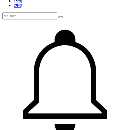
শৈলী
খেলা