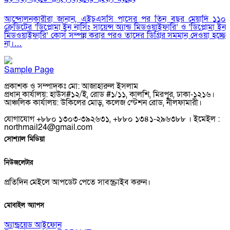
আন্দোলনকারীরা জানান, এইচএসসি পাসের পর তিন বছর মেয়াদি ১১০
ক্রেডিটের ‘ডিপ্লোমা ইন নার্সিং সায়েন্স অ্যান্ড মিডওয়াইফারি’ ও ‘ডিপ্লোমা ইন
মিডওয়াইফারি’ কোর্স সম্পন্ন করার পরও তাদের ডিগ্রির সমমান দেওয়া হচ্ছে
না।…
Sample Page
প্রকাশক ও সম্পাদকঃ মো: আজাহারুল ইসলাম
প্রধান কার্যালয়: হাউস#১২/ই, রোড #১/১১, কালশি, মিরপুর, ঢাকা-১২১৬।
আঞ্চলিক কার্যালয়: উকিলের মোড়, কলেজ স্টেশন রোড, নীলফামারী।
যোগাযোগ +৮৮০ ১৩০৩-৩৯২৬৩১, +৮৮০ ১৩৪১-২৯৬৩৮৮ । ইমেইল :
northmail24@gmail.com
সোশ্যাল মিডিয়া
নিউজলেটার
প্রতিদিন মেইলে আপডেট পেতে সাবস্ক্রাইব করুন।
মোবাইল অ্যাপস
অ্যান্ড্রয়েড
আইফোন