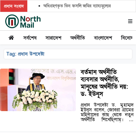
অধিগ্রহণকৃত তিন ফসলি জমির ন্যায্যমূল্যের দাবিতে মানববন্
প্রধান সংবাদ
সর্বশেষ
সারাদেশ
অর্থনীতি
বাংলাদেশ
বিনোদ
Tag:
প্রধান উপদেষ্টা
বর্তমান অর্থনীতি
ব্যবসার অর্থনীতি,
মানুষের অর্থনীতি নয়:
ড. ইউনূস
প্রধান উপদেষ্টা ড. মুহাম্মদ
ইউনূস বলেন, জোবরা গ্রামের
মহিলাদের কাছ থেকে নতুন
অর্থনীতি শিখেছিলাম। যা
আমার জন্য নতুন বিশ্ববিদ্যালয়
হিসেবে দাঁড়িয়ে গিয়েছিল।
আজ পর্যন্ত যা করে যাচ্ছি, তা