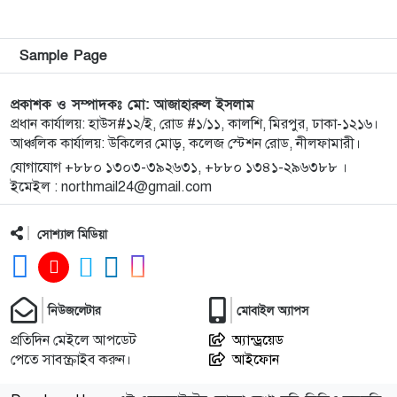
জোবরা থেকে…
Sample Page
প্রকাশক ও সম্পাদকঃ মো: আজাহারুল ইসলাম
প্রধান কার্যালয়: হাউস#১২/ই, রোড #১/১১, কালশি, মিরপুর, ঢাকা-১২১৬।
আঞ্চলিক কার্যালয়: উকিলের মোড়, কলেজ স্টেশন রোড, নীলফামারী।
যোগাযোগ +৮৮০ ১৩০৩-৩৯২৬৩১, +৮৮০ ১৩৪১-২৯৬৩৮৮ ।
ইমেইল : northmail24@gmail.com
সোশ্যাল মিডিয়া
নিউজলেটার
মোবাইল অ্যাপস
প্রতিদিন মেইলে আপডেট
অ্যান্ড্রয়েড
পেতে সাবস্ক্রাইব করুন।
আইফোন