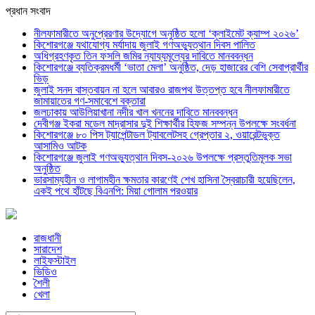
প্রধান সংবাদ
নীলফামারীতে অনুপ্রেরণার উদ্যোগে অনুষ্ঠিত হলো ‘ক্লাইমেট ক্যাম্প ২০২৬’
কিশোরগঞ্জে যথাযোগ্য মর্যাদায় জুলাই গণঅভ্যুত্থান দিবস পালিত
অধিগ্রহণকৃত তিন ফসলি জমির ন্যায্যমূল্যের দাবিতে মানববন্ধন
কিশোরগঞ্জে ব্যতিক্রমধর্মী ‘ভাতা মেলা’ অনুষ্ঠিত, দেড় হাজারের বেশি সেবাপ্রার্থীর
ভিড়
জুলাই সনদ বাস্তবায়ন না হলে আবারও রাজপথ উত্তপ্ত হবে নীলফামারীতে
জামায়াতের গণ-সমাবেশে বক্তারা
জলঢাকায় আউলিয়াখানা নদীর খাল খননের দাবিতে মানববন্ধন
দেবীগঞ্জ ইকরা মডেল মাদ্রাসার দুই শিক্ষার্থীর হিফজ সম্পন্ন উপলক্ষে সংবর্ধনা
কিশোরগঞ্জে ৮০ পিস ট্যাপেন্টাডল ট্যাবলেটসহ গ্রেপ্তার ২, ওয়ারেন্টভুক্ত
আসামিও আটক
কিশোরগঞ্জে জুলাই গণঅভ্যুত্থান দিবস-২০২৬ উপলক্ষে প্রস্তুতিমূলক সভা
অনুষ্ঠিত
ভারসাম্যহীন ও লাগামহীন ক্ষমতার কারণেই শেখ হাসিনা স্বৈরাচারী হয়েছিলেন,
একই পথে হাঁটছে বিএনপি: মিয়া গোলাম পরওয়ার
রাজধানী
সারাদেশ
লাইফস্টাইল
ভিডিও
শৈলী
খেলা