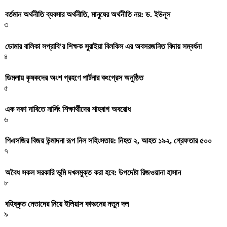
বর্তমান অর্থনীতি ব্যবসার অর্থনীতি, মানুষের অর্থনীতি নয়: ড. ইউনূস
৩
ডোমার বালিকা সপ্রাবি’র শিক্ষক সুরাইয়া বিলকিস এর অবসরজনিত বিদায় সম্বর্ধনা
৪
ডিমলায় কৃষকদের অংশ গ্রহণে পার্টনার কংগ্রেস অনুষ্ঠিত
৫
এক দফা দাবিতে নার্সিং শিক্ষার্থীদের শাহবাগ অবরোধ
৬
পিএসজির বিজয় উন্মাদনা রূপ নিল সহিংসতায়: নিহত ২, আহত ১৯২, গ্রেফতার ৫০০
৭
অবৈধ সকল সরকারি ভূমি দখলমুক্ত করা হবে: উপদেষ্টা রিজওয়ানা হাসান
৮
বহিষ্কৃত নেতাদের নিয়ে ইলিয়াস কাঞ্চনের নতুন দল
৯