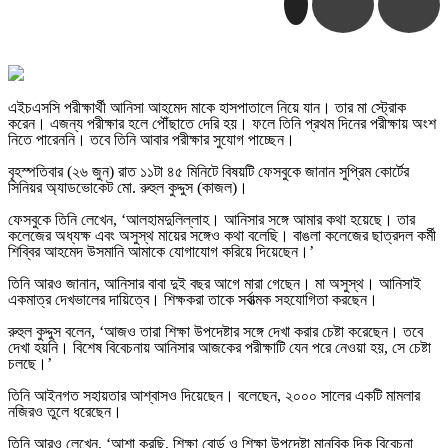
এইচএসসি পরীক্ষার্থী আনিসা আহমেদ মাকে হাসপাতালে নিয়ে যান। তার মা স্ট্রোক
করেন। এজন্য পরীক্ষার হলে পৌঁছাতে দেরি হয়। ফলে তিনি প্রথম দিনের পরীক্ষায় অংশ
নিতে পারেননি। তবে তিনি আবার পরীক্ষার সুযোগ পাচ্ছেন।
বৃহস্পতিবার (২৬ জুন) রাত ১১টা ৪৫ মিনিটে বিষয়টি ফেসবুকে জানান সুপ্রিম কোর্টের
সিনিয়র অ্যাডভোকেট মো. রুহুল কুদ্দুস (কাজল)।
ফেসবুকে তিনি লেখেন, ‘আলহামদুলিল্লাহ। আনিসার সঙ্গে আমার কথা হয়েছে। তার
কলেজের অধ্যক্ষ এবং অসুস্থ মায়ের সঙ্গেও কথা বলেছি। বাঙলা কলেজের ছাত্রদল কর্মী
শিব্বির আহমেদ উসমানি আমাকে যোগাযোগ করিয়ে দিয়েছেন।’
তিনি আরও জানান, আনিসার বাবা দুই বছর আগে মারা গেছেন। মা অসুস্থ। আনিসাই
একমাত্র দেখভালের দায়িত্বে। শিক্ষকরা তাকে সর্বাত্মক সহযোগিতা করছেন।
রুহুল কুদ্দুস বলেন, ‘আজও তারা শিক্ষা উপদেষ্টার সঙ্গে দেখা করার চেষ্টা করেছেন। তবে
দেখা হয়নি। বিশেষ বিবেচনায় আনিসার আজকের পরীক্ষাটি যেন পরে নেওয়া হয়, সে চেষ্টা
চলছে।’
তিনি আইনগত সহায়তার আশ্বাসও দিয়েছেন। বলেছেন, ২০০০ সালের একটি মামলার
নজিরও তুলে ধরেছেন।
তিনি আরও লেখেন, ‘আশা করছি, শিক্ষা বোর্ড ও শিক্ষা উপদেষ্টা মানবিক দিক বিবেচনা