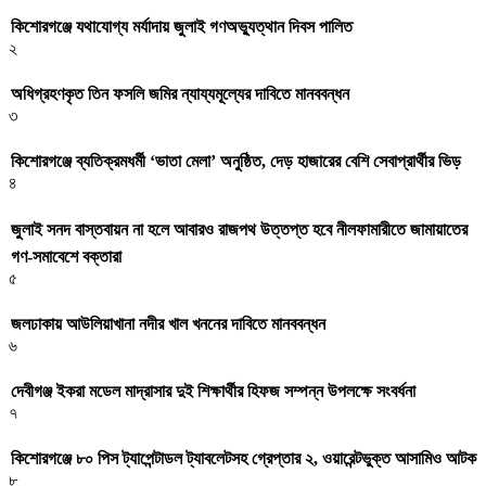
কিশোরগঞ্জে যথাযোগ্য মর্যাদায় জুলাই গণঅভ্যুত্থান দিবস পালিত
২
অধিগ্রহণকৃত তিন ফসলি জমির ন্যায্যমূল্যের দাবিতে মানববন্ধন
৩
কিশোরগঞ্জে ব্যতিক্রমধর্মী ‘ভাতা মেলা’ অনুষ্ঠিত, দেড় হাজারের বেশি সেবাপ্রার্থীর ভিড়
৪
জুলাই সনদ বাস্তবায়ন না হলে আবারও রাজপথ উত্তপ্ত হবে নীলফামারীতে জামায়াতের
গণ-সমাবেশে বক্তারা
৫
জলঢাকায় আউলিয়াখানা নদীর খাল খননের দাবিতে মানববন্ধন
৬
দেবীগঞ্জ ইকরা মডেল মাদ্রাসার দুই শিক্ষার্থীর হিফজ সম্পন্ন উপলক্ষে সংবর্ধনা
৭
কিশোরগঞ্জে ৮০ পিস ট্যাপেন্টাডল ট্যাবলেটসহ গ্রেপ্তার ২, ওয়ারেন্টভুক্ত আসামিও আটক
৮