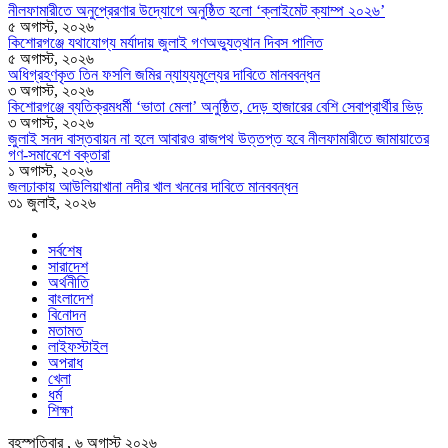
নীলফামারীতে অনুপ্রেরণার উদ্যোগে অনুষ্ঠিত হলো ‘ক্লাইমেট ক্যাম্প ২০২৬’
৫ অগাস্ট, ২০২৬
কিশোরগঞ্জে যথাযোগ্য মর্যাদায় জুলাই গণঅভ্যুত্থান দিবস পালিত
৫ অগাস্ট, ২০২৬
অধিগ্রহণকৃত তিন ফসলি জমির ন্যায্যমূল্যের দাবিতে মানববন্ধন
৩ অগাস্ট, ২০২৬
কিশোরগঞ্জে ব্যতিক্রমধর্মী ‘ভাতা মেলা’ অনুষ্ঠিত, দেড় হাজারের বেশি সেবাপ্রার্থীর ভিড়
৩ অগাস্ট, ২০২৬
জুলাই সনদ বাস্তবায়ন না হলে আবারও রাজপথ উত্তপ্ত হবে নীলফামারীতে জামায়াতের
গণ-সমাবেশে বক্তারা
১ অগাস্ট, ২০২৬
জলঢাকায় আউলিয়াখানা নদীর খাল খননের দাবিতে মানববন্ধন
৩১ জুলাই, ২০২৬
সর্বশেষ
সারাদেশ
অর্থনীতি
বাংলাদেশ
বিনোদন
মতামত
লাইফস্টাইল
অপরাধ
খেলা
ধর্ম
শিক্ষা
বৃহস্পতিবার , ৬ অগাস্ট ২০২৬