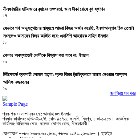
নীলফামারীর হাটবাজারে র‌্যাবের তৎপরতা, জাল টাকা রোধে বুথ স্থাপন
১৭
যেভাবে গণ-অভ্যুত্থানের মাধ্যমে আমরা বিজয় অর্জন করেছি, ইনশাআল্লাহ ঠিক তেমনি
সংসদেও আমাদের বিজয় অর্জিত হবে: এনসিপি আহবায়ক নাহিদ ইসলাম
১৮
কোনও অবস্থাতেই মোদীকে বিশ্বাস করা যাবে না: ইমরান
১৯
মিটফোর্ডে ব্যবসায়ী সোহাগ হত্যা: দ্রুত বিচার ট্রাইব্যুনালে মামলা নেওয়ার আশ্বাস
আসিফ নজরুলের
২০
জনপ্রিয় সব খবর
Sample Page
প্রকাশক ও সম্পাদকঃ মো: আজাহারুল ইসলাম
প্রধান কার্যালয়: হাউস#১২/ই, রোড #১/১১, কালশি, মিরপুর, ঢাকা-১২১৬। আঞ্চলিক
কার্যালয়: উকিলের মোড়, কলেজ স্টেশন রোড, নীলফামারী।
যোগাযোগ +৮৮০ ১৩০৩-৩৯২৬৩১, +৮৮০ ১৩৪১-২৯৬৩৮৮ । ইমেইল :