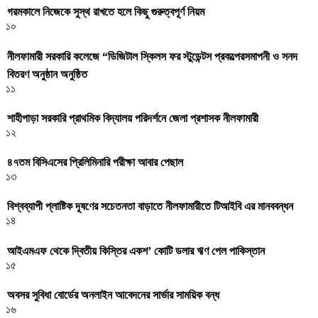
গরমকালে নিজেকে সুস্থ রাখতে হলে কিছু গুরুত্বপূর্ণ নিয়ম
১০
নীলফামারী সরকারি কলেজে “ডিজিটাল স্কিলস ফর স্টুডেন্টস প্রকল্পেরসমাপনী ও সনদ
বিতরণ অনুষ্ঠান অনুষ্ঠিত
১১
শাহীপাড়া সরকারি প্রাথমিক বিদ্যালয় পরিদর্শনে জেলা প্রশাসক নীলফামারী
১২
৪৭তম বিসিএসের প্রিলিমিনারি পরীক্ষা আবার পেছাল
১৩
বিশ্বব্যাপী প্লাষ্টিক দূষণের সচেতনতা বাড়াতে নীলফামারীতে টিআইবি এর মানববন্ধন
১৪
আইএমএফ থেকে দ্বিতীয় কিস্তির একশ’ কোটি ডলার ঋণ পেল পাকিস্তান
১৫
অবসর সুবিধা বোর্ডের অনলাইন আবেদনের সার্ভার সাময়িক বন্ধ
১৬