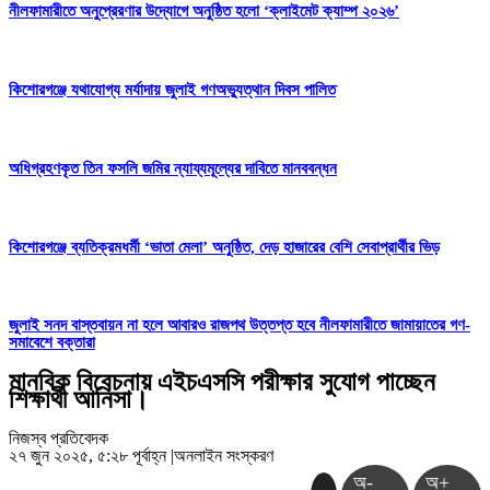
নীলফামারীতে অনুপ্রেরণার উদ্যোগে অনুষ্ঠিত হলো ‘ক্লাইমেট ক্যাম্প ২০২৬’
কিশোরগঞ্জে যথাযোগ্য মর্যাদায় জুলাই গণঅভ্যুত্থান দিবস পালিত
অধিগ্রহণকৃত তিন ফসলি জমির ন্যায্যমূল্যের দাবিতে মানববন্ধন
কিশোরগঞ্জে ব্যতিক্রমধর্মী ‘ভাতা মেলা’ অনুষ্ঠিত, দেড় হাজারের বেশি সেবাপ্রার্থীর ভিড়
জুলাই সনদ বাস্তবায়ন না হলে আবারও রাজপথ উত্তপ্ত হবে নীলফামারীতে জামায়াতের গণ-
সমাবেশে বক্তারা
মানবিক বিবেচনায় এইচএসসি পরীক্ষার সুযোগ পাচ্ছেন
শিক্ষার্থী আনিসা।
নিজস্ব প্রতিবেদক
২৭ জুন ২০২৫, ৫:২৮ পূর্বাহ্ন
|
অনলাইন সংস্করণ
অ-
অ+