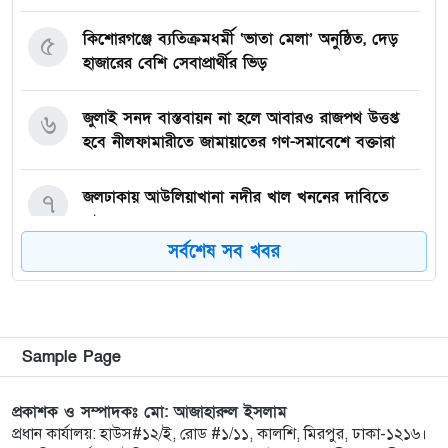
কিশোরগঞ্জে ব্যতিক্রমধর্মী ‘ভাতা মেলা’ অনুষ্ঠিত, দেড়
৫
হাজারের বেশি সেবাপ্রার্থীর ভিড়
জুলাই সনদ বাস্তবায়ন না হলে আবারও রাজপথ উত্তপ্ত
৬
হবে নীলফামারীতে জামায়াতের গণ-সমাবেশে বক্তারা
জলঢাকায় আউলিয়াখানা নদীর খাল খননের দাবিতে
৭
মানববন্ধন
সর্বশেষ সব খবর
দেবীগঞ্জ ইকরা মডেল মাদ্রাসার দুই শিক্ষার্থীর হিফজ
৮
সম্পন্ন উপলক্ষে সংবর্ধনা
কিশোরগঞ্জে ৮০ পিস ট্যাপেন্টাডল ট্যাবলেটসহ গ্রেপ্তার ২,
৯
Sample Page
ওয়ারেন্টভুক্ত আসামিও আটক
প্রকাশক ও সম্পাদকঃ মো: আজাহারুল ইসলাম
কিশোরগঞ্জে জুলাই গণঅভ্যুত্থান দিবস-২০২৬ উপলক্ষে
প্রধান কার্যালয়: হাউস#১২/ই, রোড #১/১১, কালশি, মিরপুর, ঢাকা-১২১৬।
১০