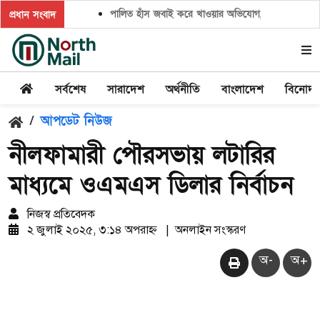
পালিত হাঁস জবাই করে খাওয়ার অভিযোগ,সালিশ চাইলে প্রতিপক
প্রধান সংবাদ
সর্বশেষ
সারাদেশ
অর্থনীতি
বাংলাদেশ
বিনোদ
/
আপডেট নিউজ
নীলফামারী পৌরসভায় লটারির
মাধ্যমে ওএমএস ডিলার নির্বাচন
নিজস্ব প্রতিবেদক
২ জুলাই ২০২৫, ৩:১৪ অপরাহ্ন
|
অনলাইন সংস্করণ
অ-
অ+