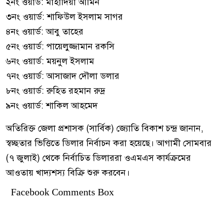
২নং ওয়ার্ড: মাহাদিয়া আমিন
৩নং ওয়ার্ড: শাফিউল ইসলাম সাগর
৪নং ওয়ার্ড: আবু তাহের
৫নং ওয়ার্ড: পায়েলুজ্জামান রকসি
৬নং ওয়ার্ড: ময়নুল ইসলাম
৭নং ওয়ার্ড: আসাজাদ দৌলা ডলার
৮নং ওয়ার্ড: রুহিত রহমান রুদ্র
৯নং ওয়ার্ড: শাকিল আহমেদ
অতিরিক্ত জেলা প্রশাসক (সার্বিক) জ্যোতি বিকাশ চন্দ্র জানান,
স্বচ্ছতার ভিত্তিতে ডিলার নির্বাচন করা হয়েছে। আগামী সোমবার
(৭ জুলাই) থেকে নির্বাচিত ডিলাররা ওএমএস কার্যক্রমের
আওতায় খাদ্যশস্য বিক্রি শুরু করবেন।
Facebook Comments Box