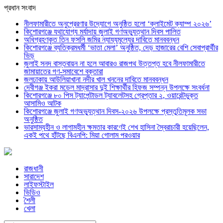
প্রধান সংবাদ
নীলফামারীতে অনুপ্রেরণার উদ্যোগে অনুষ্ঠিত হলো ‘ক্লাইমেট ক্যাম্প ২০২৬’
কিশোরগঞ্জে যথাযোগ্য মর্যাদায় জুলাই গণঅভ্যুত্থান দিবস পালিত
অধিগ্রহণকৃত তিন ফসলি জমির ন্যায্যমূল্যের দাবিতে মানববন্ধন
কিশোরগঞ্জে ব্যতিক্রমধর্মী ‘ভাতা মেলা’ অনুষ্ঠিত, দেড় হাজারের বেশি সেবাপ্রার্থীর
ভিড়
জুলাই সনদ বাস্তবায়ন না হলে আবারও রাজপথ উত্তপ্ত হবে নীলফামারীতে
জামায়াতের গণ-সমাবেশে বক্তারা
জলঢাকায় আউলিয়াখানা নদীর খাল খননের দাবিতে মানববন্ধন
দেবীগঞ্জ ইকরা মডেল মাদ্রাসার দুই শিক্ষার্থীর হিফজ সম্পন্ন উপলক্ষে সংবর্ধনা
কিশোরগঞ্জে ৮০ পিস ট্যাপেন্টাডল ট্যাবলেটসহ গ্রেপ্তার ২, ওয়ারেন্টভুক্ত
আসামিও আটক
কিশোরগঞ্জে জুলাই গণঅভ্যুত্থান দিবস-২০২৬ উপলক্ষে প্রস্তুতিমূলক সভা
অনুষ্ঠিত
ভারসাম্যহীন ও লাগামহীন ক্ষমতার কারণেই শেখ হাসিনা স্বৈরাচারী হয়েছিলেন,
একই পথে হাঁটছে বিএনপি: মিয়া গোলাম পরওয়ার
রাজধানী
সারাদেশ
লাইফস্টাইল
ভিডিও
শৈলী
খেলা