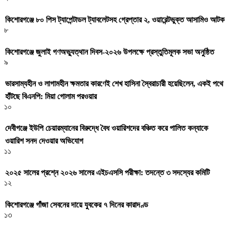
কিশোরগঞ্জে ৮০ পিস ট্যাপেন্টাডল ট্যাবলেটসহ গ্রেপ্তার ২, ওয়ারেন্টভুক্ত আসামিও আটক
৮
কিশোরগঞ্জে জুলাই গণঅভ্যুত্থান দিবস-২০২৬ উপলক্ষে প্রস্তুতিমূলক সভা অনুষ্ঠিত
৯
ভারসাম্যহীন ও লাগামহীন ক্ষমতার কারণেই শেখ হাসিনা স্বৈরাচারী হয়েছিলেন, একই পথে
হাঁটছে বিএনপি: মিয়া গোলাম পরওয়ার
১০
দেবীগঞ্জে ইউপি চেয়ারম্যানের বিরুদ্ধে বৈধ ওয়ারিশদের বঞ্চিত করে পালিত কন্যাকে
ওয়ারিশ সনদ দেওয়ার অভিযোগ
১১
২০২৫ সালের প্রশ্নে ২০২৬ সালের এইচএসসি পরীক্ষা: তদন্তে ৩ সদস্যের কমিটি
১২
কিশোরগঞ্জে গাঁজা সেবনের দায়ে যুবকের ৭ দিনের কারাদণ্ড
১৩