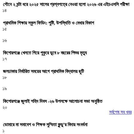
পৌনে ২ ঘন্টা ধরে ২০২৫ সালের প্রশ্নপত্রে নেওয়া হলো ২০২৬ এর এইচএসসি পরীক্ষা
১৪
প্রাথমিক শিক্ষায় স্কুল ফিডিং: পুষ্টি, উপস্থিতি ও মেধার বিকাশ
১৫
১৬
কিশোরগঞ্জে খেলতে গিয়ে পুকুরে ডুবে ৮ বছরের শিশুর মৃত্যু
১৭
জলঢাকায় নির্ধারিত সময়ের আগে প্রাথমিক বিদ্যালয় ছুটি
১৮
১৯
কিশোরগঞ্জে জুলাই শহিদ দিবস -২৬ উপলক্ষে আলোচনা সভা অনুষ্ঠিত
২০
সর্বশেষ সব খবর
ডোমারে মা সমাবেশ ও শিক্ষক সুস্মিতা কুন্ডু’র বিদায় সংবর্ধনা
১