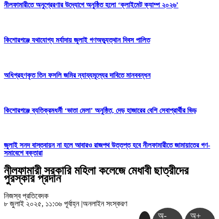
নীলফামারীতে অনুপ্রেরণার উদ্যোগে অনুষ্ঠিত হলো ‘ক্লাইমেট ক্যাম্প ২০২৬’
কিশোরগঞ্জে যথাযোগ্য মর্যাদায় জুলাই গণঅভ্যুত্থান দিবস পালিত
অধিগ্রহণকৃত তিন ফসলি জমির ন্যায্যমূল্যের দাবিতে মানববন্ধন
কিশোরগঞ্জে ব্যতিক্রমধর্মী ‘ভাতা মেলা’ অনুষ্ঠিত, দেড় হাজারের বেশি সেবাপ্রার্থীর ভিড়
জুলাই সনদ বাস্তবায়ন না হলে আবারও রাজপথ উত্তপ্ত হবে নীলফামারীতে জামায়াতের গণ-
সমাবেশে বক্তারা
নীলফামারী সরকারি মহিলা কলেজে মেধাবী ছাত্রীদের
পুরস্কার প্রদান
নিজস্ব প্রতিবেদক
৮ জুলাই ২০২৫, ১১:৩৬ পূর্বাহ্ন
|
অনলাইন সংস্করণ
অ-
অ+