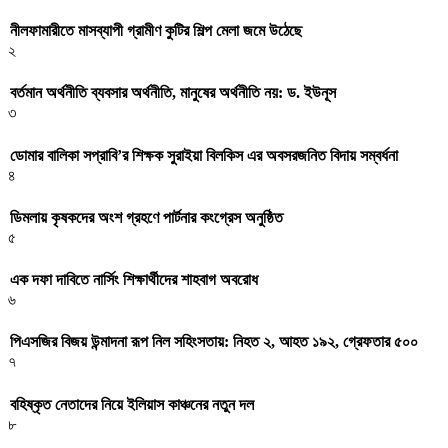
নীলফামারীতে মাসব্যাপী গ্রামীণ কুটির শিল্প মেলা জমে উঠেছে
২
বর্তমান অর্থনীতি ব্যবসার অর্থনীতি, মানুষের অর্থনীতি নয়: ড. ইউনূস
৩
ডোমার বালিকা সপ্রাবি’র শিক্ষক সুরাইয়া বিলকিস এর অবসরজনিত বিদায় সম্বর্ধনা
৪
ডিমলায় কৃষকদের অংশ গ্রহণে পার্টনার কংগ্রেস অনুষ্ঠিত
৫
এক দফা দাবিতে নার্সিং শিক্ষার্থীদের শাহবাগ অবরোধ
৬
পিএসজির বিজয় উন্মাদনা রূপ নিল সহিংসতায়: নিহত ২, আহত ১৯২, গ্রেফতার ৫০০
৭
বহিষ্কৃত নেতাদের নিয়ে ইলিয়াস কাঞ্চনের নতুন দল
৮