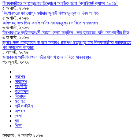
নীলফামারীতে অনুপ্রেরণার উদ্যোগে অনুষ্ঠিত হলো ‘ক্লাইমেট ক্যাম্প ২০২৬’
৫ অগাস্ট, ২০২৬
কিশোরগঞ্জে যথাযোগ্য মর্যাদায় জুলাই গণঅভ্যুত্থান দিবস পালিত
৫ অগাস্ট, ২০২৬
অধিগ্রহণকৃত তিন ফসলি জমির ন্যায্যমূল্যের দাবিতে মানববন্ধন
৩ অগাস্ট, ২০২৬
কিশোরগঞ্জে ব্যতিক্রমধর্মী ‘ভাতা মেলা’ অনুষ্ঠিত, দেড় হাজারের বেশি সেবাপ্রার্থীর ভিড়
৩ অগাস্ট, ২০২৬
জুলাই সনদ বাস্তবায়ন না হলে আবারও রাজপথ উত্তপ্ত হবে নীলফামারীতে জামায়াতের
গণ-সমাবেশে বক্তারা
১ অগাস্ট, ২০২৬
জলঢাকায় আউলিয়াখানা নদীর খাল খননের দাবিতে মানববন্ধন
৩১ জুলাই, ২০২৬
সর্বশেষ
সারাদেশ
অর্থনীতি
বাংলাদেশ
বিনোদন
মতামত
লাইফস্টাইল
অপরাধ
খেলা
ধর্ম
শিক্ষা
শুক্রবার , ৭ অগাস্ট ২০২৬