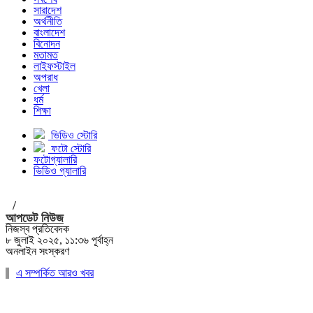
সারাদেশ
অর্থনীতি
বাংলাদেশ
বিনোদন
মতামত
লাইফস্টাইল
অপরাধ
খেলা
ধর্ম
শিক্ষা
ভিডিও স্টোরি
ফটো স্টোরি
ফটোগ্যালারি
ভিডিও গ্যালারি
/
আপডেট নিউজ
নিজস্ব প্রতিবেদক
৮ জুলাই ২০২৫, ১১:৩৬ পূর্বাহ্ন
অনলাইন সংস্করণ
এ সম্পর্কিত আরও খবর