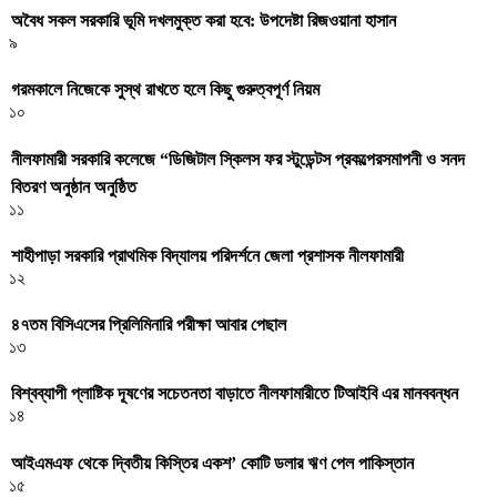
অবৈধ সকল সরকারি ভূমি দখলমুক্ত করা হবে: উপদেষ্টা রিজওয়ানা হাসান
৯
গরমকালে নিজেকে সুস্থ রাখতে হলে কিছু গুরুত্বপূর্ণ নিয়ম
১০
নীলফামারী সরকারি কলেজে “ডিজিটাল স্কিলস ফর স্টুডেন্টস প্রকল্পেরসমাপনী ও সনদ
বিতরণ অনুষ্ঠান অনুষ্ঠিত
১১
শাহীপাড়া সরকারি প্রাথমিক বিদ্যালয় পরিদর্শনে জেলা প্রশাসক নীলফামারী
১২
৪৭তম বিসিএসের প্রিলিমিনারি পরীক্ষা আবার পেছাল
১৩
বিশ্বব্যাপী প্লাষ্টিক দূষণের সচেতনতা বাড়াতে নীলফামারীতে টিআইবি এর মানববন্ধন
১৪
আইএমএফ থেকে দ্বিতীয় কিস্তির একশ’ কোটি ডলার ঋণ পেল পাকিস্তান
১৫