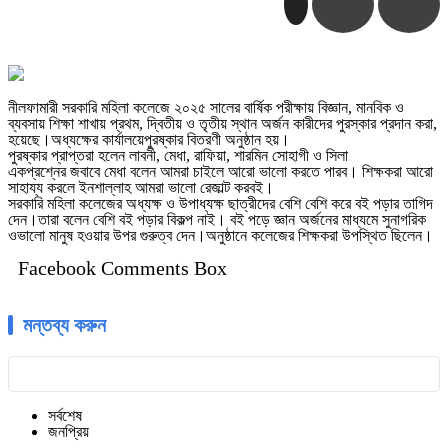
নীলফামারী সরকারি মহিলা কলেজে ২০২৫ সালের বার্ষিক পরীক্ষায় বিজ্ঞান, মানবিক ও
ব্যবসায় শিক্ষা শাখায় প্রথম, দ্বিতীয় ও তৃতীয় স্থান অর্জন কারীদের পুরস্কার প্রদান করা,
হয়েছে।অধ্যক্ষের কার্যালয়েপুরষ্কার বিতরণী অনুষ্ঠান হয়।
পুরষ্কার প্রাপ্তরা হলেন লাবনী, মেধা, রাফিয়া, শারমিন সোহাগী ও সিলা
একপ্রশ্নের জবাবে মেধা বলেন আমরা চাইলে আরো ভালো করতে পারব। শিক্ষকরা আরো
সাহায্য করলে ইনশাল্লাহ আমরা ভালো রেজাল্ট করবই।
সরকারি মহিলা কলেজের অধ্যক্ষ ও উপাধ্যক্ষ ছাত্রীদের বেশি বেশি করে বই পড়ার তাগিদ
দেন।তারা বলেন বেশি বই পড়ার বিকল্প নাই। বই পড়ে জ্ঞান অর্জনের মাধ্যমে সুনাগরিক
ওভালো মানুষ হওয়ার উপর গুরুত্ব দেন।অনুষ্ঠানে কলেজের শিক্ষকরা উপস্থিত ছিলেন।
Facebook Comments Box
মন্তব্য করুন
সর্বশেষ
জনপ্রিয়