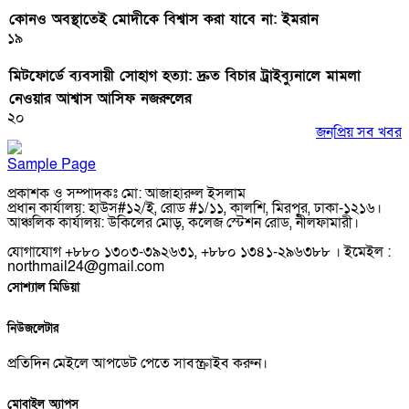
কোনও অবস্থাতেই মোদীকে বিশ্বাস করা যাবে না: ইমরান
১৯
মিটফোর্ডে ব্যবসায়ী সোহাগ হত্যা: দ্রুত বিচার ট্রাইব্যুনালে মামলা
নেওয়ার আশ্বাস আসিফ নজরুলের
২০
জনপ্রিয় সব খবর
Sample Page
প্রকাশক ও সম্পাদকঃ মো: আজাহারুল ইসলাম
প্রধান কার্যালয়: হাউস#১২/ই, রোড #১/১১, কালশি, মিরপুর, ঢাকা-১২১৬।
আঞ্চলিক কার্যালয়: উকিলের মোড়, কলেজ স্টেশন রোড, নীলফামারী।
যোগাযোগ +৮৮০ ১৩০৩-৩৯২৬৩১, +৮৮০ ১৩৪১-২৯৬৩৮৮ । ইমেইল :
northmail24@gmail.com
সোশ্যাল মিডিয়া
নিউজলেটার
প্রতিদিন মেইলে আপডেট পেতে সাবস্ক্রাইব করুন।
মোবাইল অ্যাপস