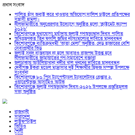
প্রধান সংবাদ
পালিত হাঁস জবাই করে খাওয়ার অভিযোগ,সালিশ চাইলে প্রতিপক্ষের
সন্ত্রাসী হামলা।
নীলফামারীতে অনুপ্রেরণার উদ্যোগে অনুষ্ঠিত হলো ‘ক্লাইমেট ক্যাম্প
২০২৬’
কিশোরগঞ্জে যথাযোগ্য মর্যাদায় জুলাই গণঅভ্যুত্থান দিবস পালিত
অধিগ্রহণকৃত তিন ফসলি জমির ন্যায্যমূল্যের দাবিতে মানববন্ধন
কিশোরগঞ্জে ব্যতিক্রমধর্মী ‘ভাতা মেলা’ অনুষ্ঠিত, দেড় হাজারের বেশি
সেবাপ্রার্থীর ভিড়
জুলাই সনদ বাস্তবায়ন না হলে আবারও রাজপথ উত্তপ্ত হবে
নীলফামারীতে জামায়াতের গণ-সমাবেশে বক্তারা
জলঢাকায় আউলিয়াখানা নদীর খাল খননের দাবিতে মানববন্ধন
দেবীগঞ্জ ইকরা মডেল মাদ্রাসার দুই শিক্ষার্থীর হিফজ সম্পন্ন উপলক্ষে
সংবর্ধনা
কিশোরগঞ্জে ৮০ পিস ট্যাপেন্টাডল ট্যাবলেটসহ গ্রেপ্তার ২,
ওয়ারেন্টভুক্ত আসামিও আটক
কিশোরগঞ্জে জুলাই গণঅভ্যুত্থান দিবস-২০২৬ উপলক্ষে প্রস্তুতিমূলক
সভা অনুষ্ঠিত
রাজধানী
সারাদেশ
লাইফস্টাইল
ভিডিও
শৈলী