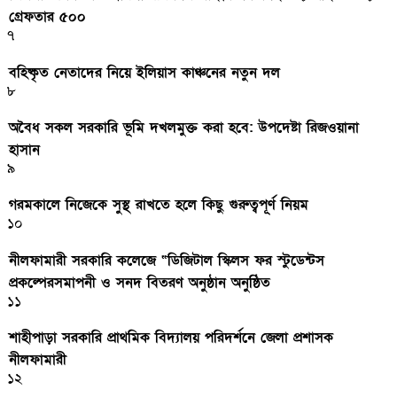
গ্রেফতার ৫০০
৭
বহিষ্কৃত নেতাদের নিয়ে ইলিয়াস কাঞ্চনের নতুন দল
৮
অবৈধ সকল সরকারি ভূমি দখলমুক্ত করা হবে: উপদেষ্টা রিজওয়ানা
হাসান
৯
গরমকালে নিজেকে সুস্থ রাখতে হলে কিছু গুরুত্বপূর্ণ নিয়ম
১০
নীলফামারী সরকারি কলেজে “ডিজিটাল স্কিলস ফর স্টুডেন্টস
প্রকল্পেরসমাপনী ও সনদ বিতরণ অনুষ্ঠান অনুষ্ঠিত
১১
শাহীপাড়া সরকারি প্রাথমিক বিদ্যালয় পরিদর্শনে জেলা প্রশাসক
নীলফামারী
১২