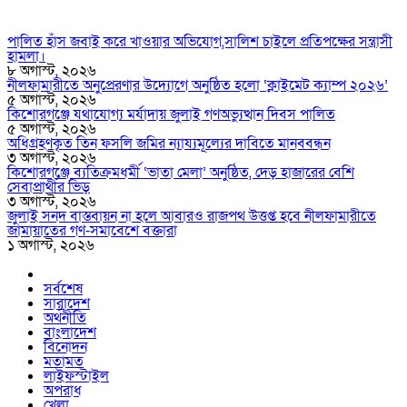
পালিত হাঁস জবাই করে খাওয়ার অভিযোগ,সালিশ চাইলে প্রতিপক্ষের সন্ত্রাসী
হামলা।
৮ অগাস্ট, ২০২৬
নীলফামারীতে অনুপ্রেরণার উদ্যোগে অনুষ্ঠিত হলো ‘ক্লাইমেট ক্যাম্প ২০২৬’
৫ অগাস্ট, ২০২৬
কিশোরগঞ্জে যথাযোগ্য মর্যাদায় জুলাই গণঅভ্যুত্থান দিবস পালিত
৫ অগাস্ট, ২০২৬
অধিগ্রহণকৃত তিন ফসলি জমির ন্যায্যমূল্যের দাবিতে মানববন্ধন
৩ অগাস্ট, ২০২৬
কিশোরগঞ্জে ব্যতিক্রমধর্মী ‘ভাতা মেলা’ অনুষ্ঠিত, দেড় হাজারের বেশি
সেবাপ্রার্থীর ভিড়
৩ অগাস্ট, ২০২৬
জুলাই সনদ বাস্তবায়ন না হলে আবারও রাজপথ উত্তপ্ত হবে নীলফামারীতে
জামায়াতের গণ-সমাবেশে বক্তারা
১ অগাস্ট, ২০২৬
সর্বশেষ
সারাদেশ
অর্থনীতি
বাংলাদেশ
বিনোদন
মতামত
লাইফস্টাইল
অপরাধ
খেলা