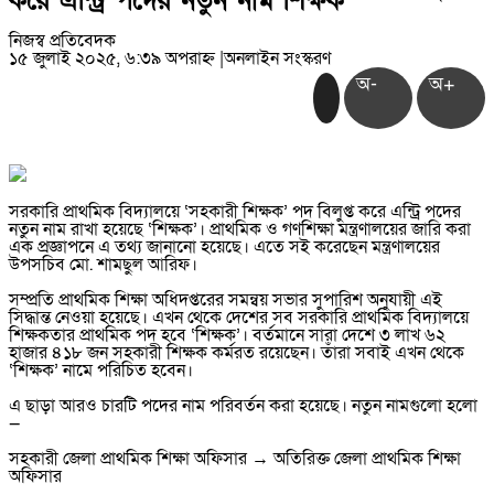
করে এন্ট্রি পদের নতুন নাম শিক্ষক
নিজস্ব প্রতিবেদক
১৫ জুলাই ২০২৫, ৬:৩৯ অপরাহ্ন
|
অনলাইন সংস্করণ
অ-
অ+
সরকারি প্রাথমিক বিদ্যালয়ে ‘সহকারী শিক্ষক’ পদ বিলুপ্ত করে এন্ট্রি পদের
নতুন নাম রাখা হয়েছে ‘শিক্ষক’। প্রাথমিক ও গণশিক্ষা মন্ত্রণালয়ের জারি করা
এক প্রজ্ঞাপনে এ তথ্য জানানো হয়েছে। এতে সই করেছেন মন্ত্রণালয়ের
উপসচিব মো. শামছুল আরিফ।
সম্প্রতি প্রাথমিক শিক্ষা অধিদপ্তরের সমন্বয় সভার সুপারিশ অনুযায়ী এই
সিদ্ধান্ত নেওয়া হয়েছে। এখন থেকে দেশের সব সরকারি প্রাথমিক বিদ্যালয়ে
শিক্ষকতার প্রাথমিক পদ হবে ‘শিক্ষক’। বর্তমানে সারা দেশে ৩ লাখ ৬২
হাজার ৪১৮ জন সহকারী শিক্ষক কর্মরত রয়েছেন। তাঁরা সবাই এখন থেকে
‘শিক্ষক’ নামে পরিচিত হবেন।
এ ছাড়া আরও চারটি পদের নাম পরিবর্তন করা হয়েছে। নতুন নামগুলো হলো
—
সহকারী জেলা প্রাথমিক শিক্ষা অফিসার → অতিরিক্ত জেলা প্রাথমিক শিক্ষা
অফিসার