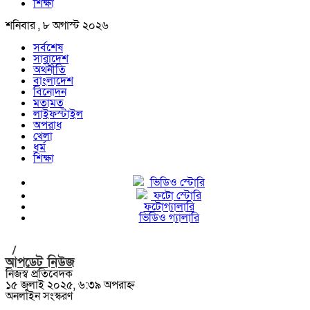
শিক্ষা
শনিবার , ৮ অগাস্ট ২০২৬
সর্বশেষ
সারাদেশ
অর্থনীতি
বাংলাদেশ
বিনোদন
মতামত
লাইফস্টাইল
অপরাধ
খেলা
ধর্ম
শিক্ষা
ভিডিও স্টোরি
ফটো স্টোরি
ফটোগ্যালারি
ভিডিও গ্যালারি
/
আপডেট নিউজ
নিজস্ব প্রতিবেদক
১৫ জুলাই ২০২৫, ৬:৩৯ অপরাহ্ন
অনলাইন সংস্করণ