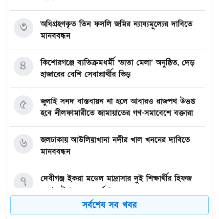
৩
অধিগ্রহণকৃত তিন ফসলি জমির ন্যায্যমূল্যের দাবিতে
মানববন্ধন
৪
কিশোরগঞ্জে ব্যতিক্রমধর্মী ‘ভাতা মেলা’ অনুষ্ঠিত, দেড়
হাজারের বেশি সেবাপ্রার্থীর ভিড়
৫
জুলাই সনদ বাস্তবায়ন না হলে আবারও রাজপথ উত্তপ্ত
হবে নীলফামারীতে জামায়াতের গণ-সমাবেশে বক্তারা
৬
জলঢাকায় আউলিয়াখানা নদীর খাল খননের দাবিতে
মানববন্ধন
৭
দেবীগঞ্জ ইকরা মডেল মাদ্রাসার দুই শিক্ষার্থীর হিফজ
সম্পন্ন উপলক্ষে সংবর্ধনা
সর্বশেষ সব খবর
কিশোরগঞ্জে ৮০ পিস ট্যাপেন্টাডল ট্যাবলেটসহ গ্রেপ্তার ২,