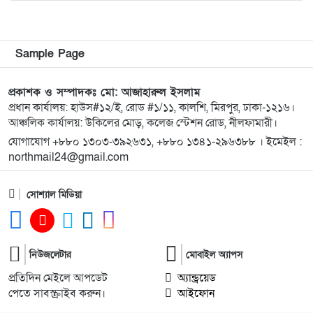
৮
ওয়ারেন্টভুক্ত আসামিও আটক
৯
কিশোরগঞ্জে জুলাই গণঅভ্যুত্থান দিবস-২০২৬ উপলক্ষে
Sample Page
প্রস্তুতিমূলক সভা অনুষ্ঠিত
প্রকাশক ও সম্পাদকঃ মো: আজাহারুল ইসলাম
প্রধান কার্যালয়: হাউস#১২/ই, রোড #১/১১, কালশি, মিরপুর, ঢাকা-১২১৬।
১০
ভারসাম্যহীন ও লাগামহীন ক্ষমতার কারণেই শেখ হাসিনা
আঞ্চলিক কার্যালয়: উকিলের মোড়, কলেজ স্টেশন রোড, নীলফামারী।
স্বৈরাচারী হয়েছিলেন, একই পথে হাঁটছে বিএনপি: মিয়া
গোলাম পরওয়ার
যোগাযোগ +৮৮০ ১৩০৩-৩৯২৬৩১, +৮৮০ ১৩৪১-২৯৬৩৮৮ । ইমেইল :
northmail24@gmail.com
১১
দেবীগঞ্জে ইউপি চেয়ারম্যানের বিরুদ্ধে বৈধ ওয়ারিশদের
সোশ্যাল মিডিয়া
বঞ্চিত করে পালিত কন্যাকে ওয়ারিশ সনদ দেওয়ার
অভিযোগ
১২
২০২৫ সালের প্রশ্নে ২০২৬ সালের এইচএসসি পরীক্ষা:
নিউজলেটার
মোবাইল অ্যাপস
তদন্তে ৩ সদস্যের কমিটি
প্রতিদিন মেইলে আপডেট
অ্যান্ড্রয়েড
পেতে সাবস্ক্রাইব করুন।
আইফোন
১৩
কিশোরগঞ্জে গাঁজা সেবনের দায়ে যুবকের ৭ দিনের