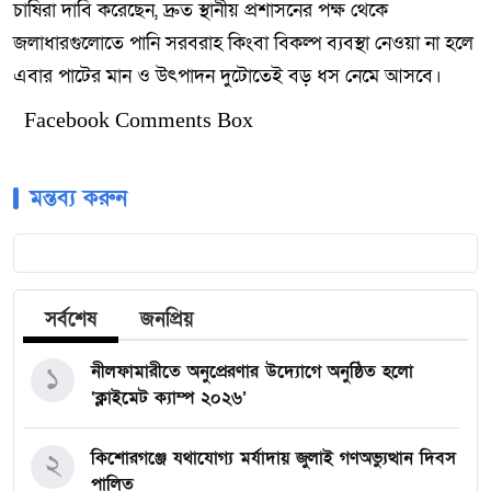
চাষিরা দাবি করেছেন, দ্রুত স্থানীয় প্রশাসনের পক্ষ থেকে
জলাধারগুলোতে পানি সরবরাহ কিংবা বিকল্প ব্যবস্থা নেওয়া না হলে
এবার পাটের মান ও উৎপাদন দুটোতেই বড় ধস নেমে আসবে।
Facebook Comments Box
মন্তব্য করুন
সর্বশেষ
জনপ্রিয়
১
নীলফামারীতে অনুপ্রেরণার উদ্যোগে অনুষ্ঠিত হলো
‘ক্লাইমেট ক্যাম্প ২০২৬’
২
কিশোরগঞ্জে যথাযোগ্য মর্যাদায় জুলাই গণঅভ্যুত্থান দিবস
পালিত