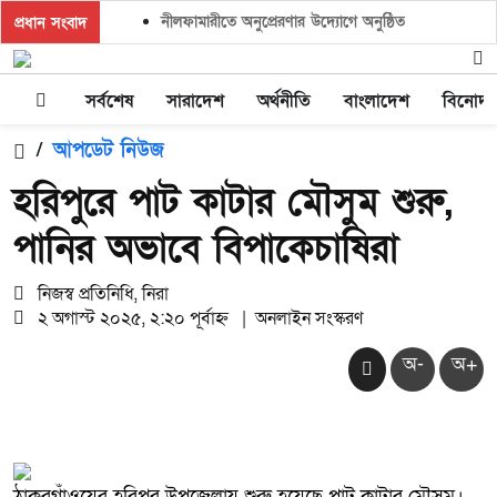
নীলফামারীতে অনুপ্রেরণার উদ্যোগে অনুষ্ঠিত হলো ‘ক্লাইমেট ক
প্রধান সংবাদ
সর্বশেষ
সারাদেশ
অর্থনীতি
বাংলাদেশ
বিনোদ
/
আপডেট নিউজ
হরিপুরে পাট কাটার মৌসুম শুরু,
পানির অভাবে বিপাকেচাষিরা
নিজস্ব প্রতিনিধি, নিরা
২ অগাস্ট ২০২৫, ২:২০ পূর্বাহ্ন
|
অনলাইন সংস্করণ
অ-
অ+
ঠাকুরগাঁওয়ের হরিপুর উপজেলায় শুরু হয়েছে পাট কাটার মৌসুম।