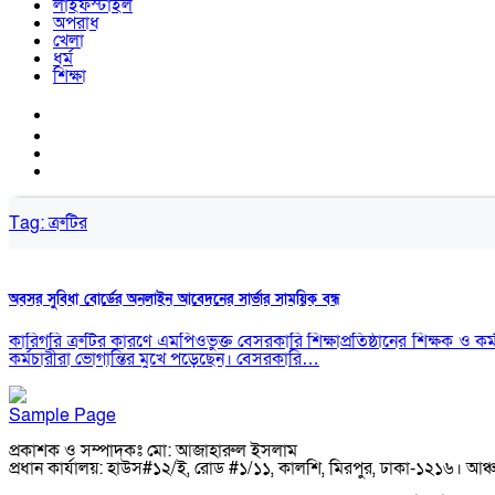
লাইফস্টাইল
অপরাধ
খেলা
ধর্ম
শিক্ষা
Tag:
ত্রুটির
অবসর সুবিধা বোর্ডের অনলাইন আবেদনের সার্ভার সাময়িক বন্ধ
কারিগরি ত্রুটির কারণে এমপিওভুক্ত বেসরকারি শিক্ষাপ্রতিষ্ঠানের শিক্ষ
কর্মচারীরা ভোগান্তির মুখে পড়েছেন। বেসরকারি…
Sample Page
প্রকাশক ও সম্পাদকঃ মো: আজাহারুল ইসলাম
প্রধান কার্যালয়: হাউস#১২/ই, রোড #১/১১, কালশি, মিরপুর, ঢাকা-১২১৬। আঞ