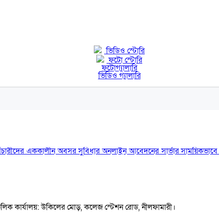
ভিডিও স্টোরি
ফটো স্টোরি
ফটোগ্যালারি
ভিডিও গ্যালারি
ক ও কর্মচারীদের এককালীন অবসর সুবিধার অনলাইন আবেদনের সার্ভার সাময়িকভাব
্চলিক কার্যালয়: উকিলের মোড়, কলেজ স্টেশন রোড, নীলফামারী।