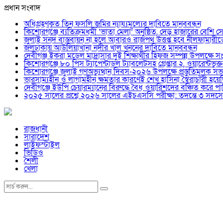
প্রধান সংবাদ
অধিগ্রহণকৃত তিন ফসলি জমির ন্যায্যমূল্যের দাবিতে মানববন্ধন
কিশোরগঞ্জে ব্যতিক্রমধর্মী ‘ভাতা মেলা’ অনুষ্ঠিত, দেড় হাজারের বেশি সেব
জুলাই সনদ বাস্তবায়ন না হলে আবারও রাজপথ উত্তপ্ত হবে নীলফামারী
জলঢাকায় আউলিয়াখানা নদীর খাল খননের দাবিতে মানববন্ধন
দেবীগঞ্জ ইকরা মডেল মাদ্রাসার দুই শিক্ষার্থীর হিফজ সম্পন্ন উপলক্ষে সং
কিশোরগঞ্জে ৮০ পিস ট্যাপেন্টাডল ট্যাবলেটসহ গ্রেপ্তার ২, ওয়ারেন্ট
কিশোরগঞ্জে জুলাই গণঅভ্যুত্থান দিবস-২০২৬ উপলক্ষে প্রস্তুতিমূলক সভা
ভারসাম্যহীন ও লাগামহীন ক্ষমতার কারণেই শেখ হাসিনা স্বৈরাচারী হ
দেবীগঞ্জে ইউপি চেয়ারম্যানের বিরুদ্ধে বৈধ ওয়ারিশদের বঞ্চিত কর
২০২৫ সালের প্রশ্নে ২০২৬ সালের এইচএসসি পরীক্ষা: তদন্তে ৩ সদস্
রাজধানী
সারাদেশ
লাইফস্টাইল
ভিডিও
শৈলী
খেলা