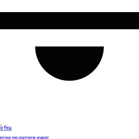
থীর ভিড়
য়াতের গণ-সমাবেশে বক্তারা