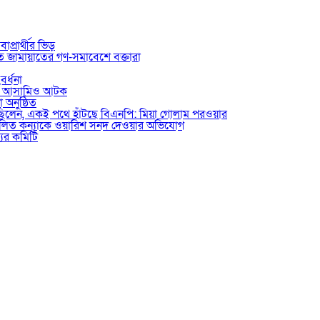
াপ্রার্থীর ভিড়
তে জামায়াতের গণ-সমাবেশে বক্তারা
বর্ধনা
ভুক্ত আসামিও আটক
 অনুষ্ঠিত
য়েছিলেন, একই পথে হাঁটছে বিএনপি: মিয়া গোলাম পরওয়ার
ে পালিত কন্যাকে ওয়ারিশ সনদ দেওয়ার অভিযোগ
যের কমিটি