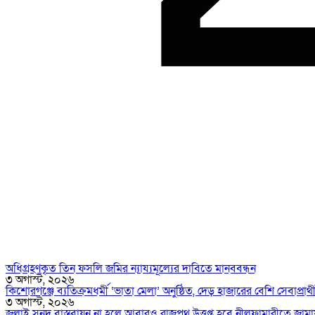
অধিগ্রহণকৃত তিন ফসলি জমির ন্যায্যমূল্যের দাবিতে মানববন্ধন
৩ অগাস্ট, ২০২৬
কিশোরগঞ্জে ব্যতিক্রমধর্মী ‘ভাতা মেলা’ অনুষ্ঠিত, দেড় হাজারের বেশি সেবাপ্রার্
৩ অগাস্ট, ২০২৬
জুলাই সনদ বাস্তবায়ন না হলে আবারও রাজপথ উত্তপ্ত হবে নীলফামারীতে জামা