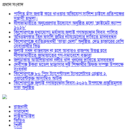
প্রধান সংবাদ
পালিত হাঁস জবাই করে খাওয়ার অভিযোগ,সালিশ চাইলে প্রতিপক্ষের
সন্ত্রাসী হামলা।
নীলফামারীতে অনুপ্রেরণার উদ্যোগে অনুষ্ঠিত হলো ‘ক্লাইমেট ক্যাম্প
২০২৬’
কিশোরগঞ্জে যথাযোগ্য মর্যাদায় জুলাই গণঅভ্যুত্থান দিবস পালিত
অধিগ্রহণকৃত তিন ফসলি জমির ন্যায্যমূল্যের দাবিতে মানববন্ধন
কিশোরগঞ্জে ব্যতিক্রমধর্মী ‘ভাতা মেলা’ অনুষ্ঠিত, দেড় হাজারের বেশি
সেবাপ্রার্থীর ভিড়
জুলাই সনদ বাস্তবায়ন না হলে আবারও রাজপথ উত্তপ্ত হবে
নীলফামারীতে জামায়াতের গণ-সমাবেশে বক্তারা
জলঢাকায় আউলিয়াখানা নদীর খাল খননের দাবিতে মানববন্ধন
দেবীগঞ্জ ইকরা মডেল মাদ্রাসার দুই শিক্ষার্থীর হিফজ সম্পন্ন উপলক্ষে
সংবর্ধনা
কিশোরগঞ্জে ৮০ পিস ট্যাপেন্টাডল ট্যাবলেটসহ গ্রেপ্তার ২,
ওয়ারেন্টভুক্ত আসামিও আটক
কিশোরগঞ্জে জুলাই গণঅভ্যুত্থান দিবস-২০২৬ উপলক্ষে প্রস্তুতিমূলক
সভা অনুষ্ঠিত
রাজধানী
সারাদেশ
লাইফস্টাইল
ভিডিও
শৈলী