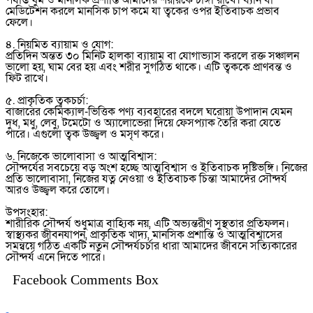
পর্যাপ্ত ঘুম ও মানসিক প্রশান্তি আমাদের শরীরকে চাঙ্গা রাখে। ধ্যান বা
মেডিটেশন করলে মানসিক চাপ কমে যা ত্বকের ওপর ইতিবাচক প্রভাব
ফেলে।
৪. নিয়মিত ব্যায়াম ও যোগ:
প্রতিদিন অন্তত ৩০ মিনিট হালকা ব্যায়াম বা যোগাভ্যাস করলে রক্ত সঞ্চালন
ভালো হয়, ঘাম বের হয় এবং শরীর সুগঠিত থাকে। এটি ত্বককে প্রাণবন্ত ও
ফিট রাখে।
৫. প্রাকৃতিক ত্বকচর্চা:
বাজারের কেমিক্যাল-ভিত্তিক পণ্য ব্যবহারের বদলে ঘরোয়া উপাদান যেমন
দুধ, মধু, লেবু, টমেটো ও অ্যালোভেরা দিয়ে ফেসপ্যাক তৈরি করা যেতে
পারে। এগুলো ত্বক উজ্জ্বল ও মসৃণ করে।
৬. নিজেকে ভালোবাসা ও আত্মবিশ্বাস:
সৌন্দর্যের সবচেয়ে বড় অংশ হচ্ছে আত্মবিশ্বাস ও ইতিবাচক দৃষ্টিভঙ্গি। নিজের
প্রতি ভালোবাসা, নিজের যত্ন নেওয়া ও ইতিবাচক চিন্তা আমাদের সৌন্দর্য
আরও উজ্জ্বল করে তোলে।
উপসংহার:
শারীরিক সৌন্দর্য শুধুমাত্র বাহ্যিক নয়, এটি অভ্যন্তরীণ সুস্থতার প্রতিফলন।
স্বাস্থ্যকর জীবনযাপন, প্রাকৃতিক খাদ্য, মানসিক প্রশান্তি ও আত্মবিশ্বাসের
সমন্বয়ে গঠিত একটি নতুন সৌন্দর্যচর্চার ধারা আমাদের জীবনে সত্যিকারের
সৌন্দর্য এনে দিতে পারে।
Facebook Comments Box