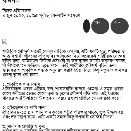
ধারণা:
নিজস্ব প্রতিবেদক
৪ জুন ২০২৫, ১০:১৫ পূর্বাহ্ন
|
অনলাইন সংস্করণ
অ-
অ+
শারীরিক সৌন্দর্য মানেই কেবল বাহ্যিক রূপ নয়, এটি একটি সুস্থ, পরিচ্ছন্ন ও
আত্মবিশ্বাসী জীবনের প্রতিচ্ছবি। আজকের দিনে অনেকেই শারীরিক সৌন্দর্য
বৃদ্ধির জন্য কেমিক্যাল-ভিত্তিক প্রসাধনী বা অস্বাস্থ্যকর ডায়েট অনুসরণ করেন,
যা দীর্ঘমেয়াদে ক্ষতিকর হতে পারে। তাই শারীরিক সৌন্দর্য বৃদ্ধির জন্য
স্বাস্থ্যকর ও প্রাকৃতিক পদ্ধতি অনুসরণ করাই শ্রেয়। নিচে কিছু নতুন ও কার্যকর
ধারণা তুলে ধরা হলো—
১. প্রাকৃতিক খাদ্যাভ্যাস:
প্রক্রিয়াজাত খাবার এড়িয়ে, ফল, শাকসবজি, বাদাম, ওমেগা-৩ সমৃদ্ধ খাবার
খেলে শরীরের ভেতর থেকে ত্বক ও চুলের সৌন্দর্য বৃদ্ধি পায়। এই ধরনের
খাবারে অ্যান্টিঅক্সিডেন্ট থাকে যা বয়সের ছাপ প্রতিরোধে সহায়তা করে।
২. হাইড্রেশন বা পানি পান:
প্রতিদিন ৮-১০ গ্লাস পানি পান করলে শরীর পরিষ্কার থাকে, ত্বক উজ্জ্বল হয়
এবং দাগছোপ কমে। এটি একটি সহজ কিন্তু উপকারী সৌন্দর্য টিপস।
৩. মানসিক প্রশান্তি ও ঘুম: