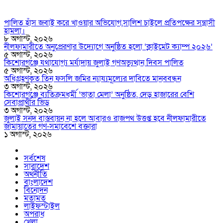
পালিত হাঁস জবাই করে খাওয়ার অভিযোগ,সালিশ চাইলে প্রতিপক্ষের সন্ত্রাসী
হামলা।
৮ অগাস্ট, ২০২৬
নীলফামারীতে অনুপ্রেরণার উদ্যোগে অনুষ্ঠিত হলো ‘ক্লাইমেট ক্যাম্প ২০২৬’
৫ অগাস্ট, ২০২৬
কিশোরগঞ্জে যথাযোগ্য মর্যাদায় জুলাই গণঅভ্যুত্থান দিবস পালিত
৫ অগাস্ট, ২০২৬
অধিগ্রহণকৃত তিন ফসলি জমির ন্যায্যমূল্যের দাবিতে মানববন্ধন
৩ অগাস্ট, ২০২৬
কিশোরগঞ্জে ব্যতিক্রমধর্মী ‘ভাতা মেলা’ অনুষ্ঠিত, দেড় হাজারের বেশি
সেবাপ্রার্থীর ভিড়
৩ অগাস্ট, ২০২৬
জুলাই সনদ বাস্তবায়ন না হলে আবারও রাজপথ উত্তপ্ত হবে নীলফামারীতে
জামায়াতের গণ-সমাবেশে বক্তারা
১ অগাস্ট, ২০২৬
সর্বশেষ
সারাদেশ
অর্থনীতি
বাংলাদেশ
বিনোদন
মতামত
লাইফস্টাইল
অপরাধ
খেলা