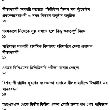
নীলফামারী সরকারি কলেজে “ডিজিটাল স্কিলস ফর স্টুডেন্টস
প্রকল্পেরসমাপনী ও সনদ বিতরণ অনুষ্ঠান অনুষ্ঠিত
১০
গরমকালে নিজেকে সুস্থ রাখতে হলে কিছু গুরুত্বপূর্ণ নিয়ম
১১
শাহীপাড়া সরকারি প্রাথমিক বিদ্যালয় পরিদর্শনে জেলা প্রশাসক
নীলফামারী
১২
৪৭তম বিসিএসের প্রিলিমিনারি পরীক্ষা আবার পেছাল
১৩
বিশ্বব্যাপী প্লাষ্টিক দূষণের সচেতনতা বাড়াতে নীলফামারীতে টিআইবি এর
মানববন্ধন
১৪
আইএমএফ থেকে দ্বিতীয় কিস্তির একশ’ কোটি ডলার ঋণ পেল পাকিস্তান
১৫