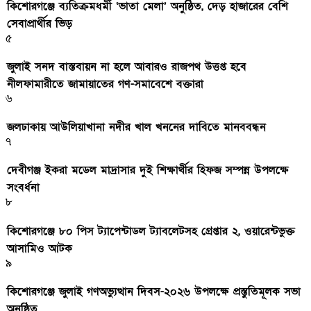
কিশোরগঞ্জে ব্যতিক্রমধর্মী ‘ভাতা মেলা’ অনুষ্ঠিত, দেড় হাজারের বেশি
সেবাপ্রার্থীর ভিড়
৫
জুলাই সনদ বাস্তবায়ন না হলে আবারও রাজপথ উত্তপ্ত হবে
নীলফামারীতে জামায়াতের গণ-সমাবেশে বক্তারা
৬
জলঢাকায় আউলিয়াখানা নদীর খাল খননের দাবিতে মানববন্ধন
৭
দেবীগঞ্জ ইকরা মডেল মাদ্রাসার দুই শিক্ষার্থীর হিফজ সম্পন্ন উপলক্ষে
সংবর্ধনা
৮
কিশোরগঞ্জে ৮০ পিস ট্যাপেন্টাডল ট্যাবলেটসহ গ্রেপ্তার ২, ওয়ারেন্টভুক্ত
আসামিও আটক
৯
কিশোরগঞ্জে জুলাই গণঅভ্যুত্থান দিবস-২০২৬ উপলক্ষে প্রস্তুতিমূলক সভা
অনুষ্ঠিত