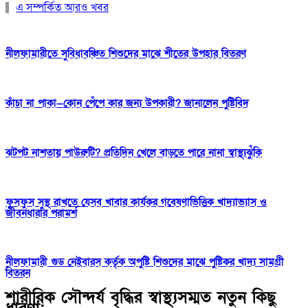
এ সম্পর্কিত আরও খবর
নীলফামারীতে সুবিধাবঞ্চিত শিশুদের মাঝে শীতের উপহার বিতরণ
কাঁচা না পাকা—কোন পেঁপে কার জন্য উপকারী? জানালেন পুষ্টিবিদ
ঝটপট নাশতায় পাউরুটি? প্রতিদিন খেলে বাড়তে পারে নানা স্বাস্থ্যঝুঁকি
ফুসফুস সুস্থ রাখতে যেসব খাবার কার্যকর গবেষণাভিত্তিক খাদ্যাভ্যাস ও
জীবনধারার পরামর্শ
নীলফামারী গুড নেইবারস কর্তৃক অপুষ্টি শিশুদের মাঝে পুষ্টিকর খাদ্য সামগ্রী
বিতরন
শারীরিক সৌন্দর্য বৃদ্ধির স্বাস্থ্যসম্মত নতুন কিছু