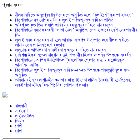
প্রধান সংবাদ
নীলফামারীতে অনুপ্রেরণার উদ্যোগে অনুষ্ঠিত হলো ‘ক্লাইমেট ক্যাম্প ২০২৬’
কিশোরগঞ্জে যথাযোগ্য মর্যাদায় জুলাই গণঅভ্যুত্থান দিবস পালিত
অধিগ্রহণকৃত তিন ফসলি জমির ন্যায্যমূল্যের দাবিতে মানববন্ধন
কিশোরগঞ্জে ব্যতিক্রমধর্মী ‘ভাতা মেলা’ অনুষ্ঠিত, দেড় হাজারের বেশি সেবাপ্রার্থীর
ভিড়
জুলাই সনদ বাস্তবায়ন না হলে আবারও রাজপথ উত্তপ্ত হবে নীলফামারীতে
জামায়াতের গণ-সমাবেশে বক্তারা
জলঢাকায় আউলিয়াখানা নদীর খাল খননের দাবিতে মানববন্ধন
দেবীগঞ্জ ইকরা মডেল মাদ্রাসার দুই শিক্ষার্থীর হিফজ সম্পন্ন উপলক্ষে সংবর্ধনা
কিশোরগঞ্জে ৮০ পিস ট্যাপেন্টাডল ট্যাবলেটসহ গ্রেপ্তার ২, ওয়ারেন্টভুক্ত
আসামিও আটক
কিশোরগঞ্জে জুলাই গণঅভ্যুত্থান দিবস-২০২৬ উপলক্ষে প্রস্তুতিমূলক সভা
অনুষ্ঠিত
ভারসাম্যহীন ও লাগামহীন ক্ষমতার কারণেই শেখ হাসিনা স্বৈরাচারী হয়েছিলেন,
একই পথে হাঁটছে বিএনপি: মিয়া গোলাম পরওয়ার
রাজধানী
সারাদেশ
লাইফস্টাইল
ভিডিও
শৈলী
খেলা