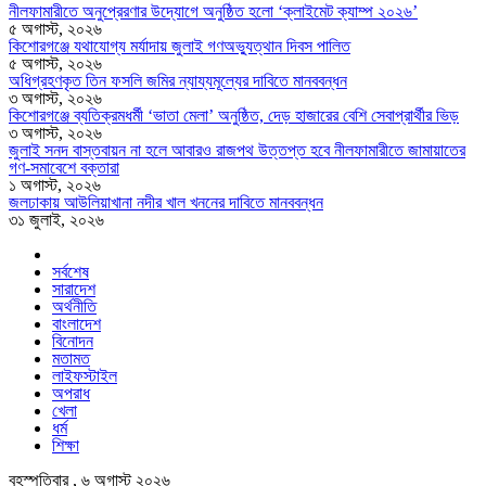
নীলফামারীতে অনুপ্রেরণার উদ্যোগে অনুষ্ঠিত হলো ‘ক্লাইমেট ক্যাম্প ২০২৬’
৫ অগাস্ট, ২০২৬
কিশোরগঞ্জে যথাযোগ্য মর্যাদায় জুলাই গণঅভ্যুত্থান দিবস পালিত
৫ অগাস্ট, ২০২৬
অধিগ্রহণকৃত তিন ফসলি জমির ন্যায্যমূল্যের দাবিতে মানববন্ধন
৩ অগাস্ট, ২০২৬
কিশোরগঞ্জে ব্যতিক্রমধর্মী ‘ভাতা মেলা’ অনুষ্ঠিত, দেড় হাজারের বেশি সেবাপ্রার্থীর ভিড়
৩ অগাস্ট, ২০২৬
জুলাই সনদ বাস্তবায়ন না হলে আবারও রাজপথ উত্তপ্ত হবে নীলফামারীতে জামায়াতের
গণ-সমাবেশে বক্তারা
১ অগাস্ট, ২০২৬
জলঢাকায় আউলিয়াখানা নদীর খাল খননের দাবিতে মানববন্ধন
৩১ জুলাই, ২০২৬
সর্বশেষ
সারাদেশ
অর্থনীতি
বাংলাদেশ
বিনোদন
মতামত
লাইফস্টাইল
অপরাধ
খেলা
ধর্ম
শিক্ষা
বৃহস্পতিবার , ৬ অগাস্ট ২০২৬