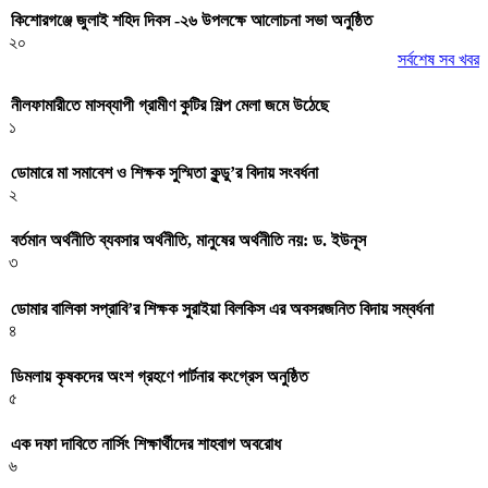
কিশোরগঞ্জে জুলাই শহিদ দিবস -২৬ উপলক্ষে আলোচনা সভা অনুষ্ঠিত
২০
সর্বশেষ সব খবর
নীলফামারীতে মাসব্যাপী গ্রামীণ কুটির শিল্প মেলা জমে উঠেছে
১
ডোমারে মা সমাবেশ ও শিক্ষক সুস্মিতা কুন্ডু’র বিদায় সংবর্ধনা
২
বর্তমান অর্থনীতি ব্যবসার অর্থনীতি, মানুষের অর্থনীতি নয়: ড. ইউনূস
৩
ডোমার বালিকা সপ্রাবি’র শিক্ষক সুরাইয়া বিলকিস এর অবসরজনিত বিদায় সম্বর্ধনা
৪
ডিমলায় কৃষকদের অংশ গ্রহণে পার্টনার কংগ্রেস অনুষ্ঠিত
৫
এক দফা দাবিতে নার্সিং শিক্ষার্থীদের শাহবাগ অবরোধ
৬