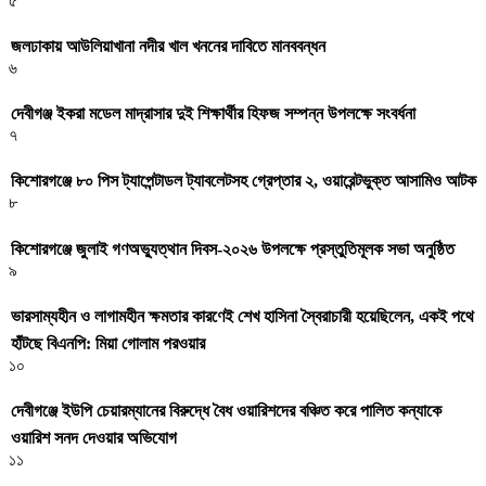
৫
জলঢাকায় আউলিয়াখানা নদীর খাল খননের দাবিতে মানববন্ধন
৬
দেবীগঞ্জ ইকরা মডেল মাদ্রাসার দুই শিক্ষার্থীর হিফজ সম্পন্ন উপলক্ষে সংবর্ধনা
৭
কিশোরগঞ্জে ৮০ পিস ট্যাপেন্টাডল ট্যাবলেটসহ গ্রেপ্তার ২, ওয়ারেন্টভুক্ত আসামিও আটক
৮
কিশোরগঞ্জে জুলাই গণঅভ্যুত্থান দিবস-২০২৬ উপলক্ষে প্রস্তুতিমূলক সভা অনুষ্ঠিত
৯
ভারসাম্যহীন ও লাগামহীন ক্ষমতার কারণেই শেখ হাসিনা স্বৈরাচারী হয়েছিলেন, একই পথে
হাঁটছে বিএনপি: মিয়া গোলাম পরওয়ার
১০
দেবীগঞ্জে ইউপি চেয়ারম্যানের বিরুদ্ধে বৈধ ওয়ারিশদের বঞ্চিত করে পালিত কন্যাকে
ওয়ারিশ সনদ দেওয়ার অভিযোগ
১১