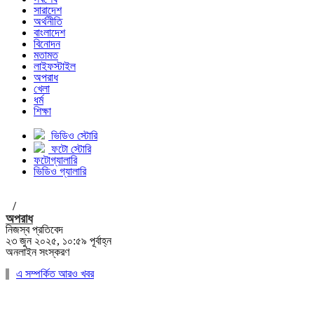
সারাদেশ
অর্থনীতি
বাংলাদেশ
বিনোদন
মতামত
লাইফস্টাইল
অপরাধ
খেলা
ধর্ম
শিক্ষা
ভিডিও স্টোরি
ফটো স্টোরি
ফটোগ্যালারি
ভিডিও গ্যালারি
/
অপরাধ
নিজস্ব প্রতিবেদ
২৩ জুন ২০২৫, ১০:৫৯ পূর্বাহ্ন
অনলাইন সংস্করণ
এ সম্পর্কিত আরও খবর