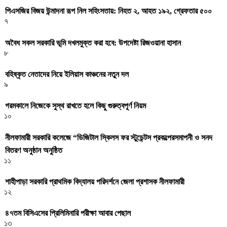
পিএসজির বিজয় উন্মাদনা রূপ নিল সহিংসতায়: নিহত ২, আহত ১৯২, গ্রেফতার ৫০০
৭
অবৈধ সকল সরকারি ভূমি দখলমুক্ত করা হবে: উপদেষ্টা রিজওয়ানা হাসান
৮
বহিষ্কৃত নেতাদের নিয়ে ইলিয়াস কাঞ্চনের নতুন দল
৯
গরমকালে নিজেকে সুস্থ রাখতে হলে কিছু গুরুত্বপূর্ণ নিয়ম
১০
নীলফামারী সরকারি কলেজে “ডিজিটাল স্কিলস ফর স্টুডেন্টস প্রকল্পেরসমাপনী ও সনদ
বিতরণ অনুষ্ঠান অনুষ্ঠিত
১১
শাহীপাড়া সরকারি প্রাথমিক বিদ্যালয় পরিদর্শনে জেলা প্রশাসক নীলফামারী
১২
৪৭তম বিসিএসের প্রিলিমিনারি পরীক্ষা আবার পেছাল
১৩