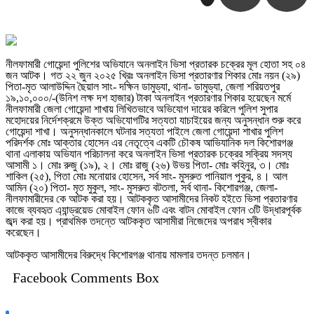
নীলফামারী গোয়েন্দা পুলিশের অভিযানে অনলাইন ভিসা প্রতারক চক্রের মূল হোতা সহ ০৪
জন আটক। গত ২২ জুন ২০২৫ খ্রিঃ অনলাইন ভিসা প্রতারণার শিকার মোঃ নয়ন (২৯)
পিতা-মৃত আলাউদ্দিন ছৈয়াল সাং- দক্ষিন ডামুড্যা, থানা- ডামুড্যা, জেলা শরিয়তপুর
১৯,১০,০০০/-(উনিশ লক্ষ দশ হাজার) টাকা অনলাইন প্রতারণার শিকার হয়েছেন মর্মে
নীলফামারী জেলা গোয়েন্দা শাখায় লিখিতভাবে অভিযোগ দায়ের করিলে পুলিশ সুপার
মহোদয়ের নির্দেশক্রমে উক্ত অভিযোগটির সত্যতা যাচাইয়ের জন্য অনুসন্ধান শুরু করে
গোয়েন্দা শাখা। অনুসন্ধানকালে ঘটনার সত্যতা পাইলে জেলা গোয়েন্দা শাখার পুলিশ
পরিদর্শক মোঃ আক্তার হোসেন এর নেতৃত্বে একটি চৌকষ আভিযানিক দল কিশোরগঞ্জ
থানা এলাকায় অভিযান পরিচালনা করে অনলাইন ভিসা প্রতারক চক্রের সক্রিয় সদস্য
আসামী ১। মোঃ রুজু (১৯), ২। মোঃ রাজু (২৬) উভয় পিতা- মোঃ কহিনুর, ৩। মোঃ
শাকিল (২৫), পিতা মোঃ মনোয়ার হোসেন, সর্ব সাং- মুসরুত পানিয়াল পুকুর, ৪। আল
আমিন (২০) পিতা- মৃত মুকুল, সাং- মুসরুত বটতলা, সর্ব থানা- কিশোরগঞ্জ, জেলা-
নীলফামারীদের কে আটক করা হয়। আটককৃত আসামীদের নিকট হইতে ভিসা প্রতারণার
কাজে ব্যবহৃত এ্যান্ড্রয়েড মোবাইল ফোন ৬টি এবং বাটন মোবাইল ফোন ৩টি উদ্ধারপূর্বক
জব্দ করা হয়। প্রাথমিক তদন্তে আটককৃত আসামীরা নিজেদের অপরাধ স্বীকার
করেছেন।
আটককৃত আসামীদের বিরুদ্ধে কিশোরগঞ্জ থানায় মামলার তদন্ত চলমান।
Facebook Comments Box