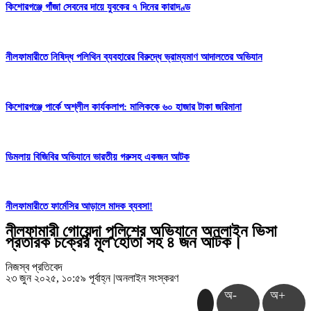
কিশোরগঞ্জে গাঁজা সেবনের দায়ে যুবকের ৭ দিনের কারাদণ্ড
নীলফামারীতে নিষিদ্ধ পলিথিন ব্যবহারের বিরুদ্ধে ভ্রাম্যমাণ আদালতের অভিযান
কিশোরগঞ্জে পার্কে অশ্লীল কার্যকলাপ: মালিককে ৬০ হাজার টাকা জরিমানা
ডিমলায় বিজিবির অভিযানে ভারতীয় গরুসহ একজন আটক
নীলফামারীতে ফার্মেসির আড়ালে মাদক ব্যবসা!
নীলফামারী গোয়েন্দা পুলিশের অভিযানে অনলাইন ভিসা
প্রতারক চক্রের মূল হোতা সহ ৪ জন আটক।
নিজস্ব প্রতিবেদ
২৩ জুন ২০২৫, ১০:৫৯ পূর্বাহ্ন
|
অনলাইন সংস্করণ
অ-
অ+