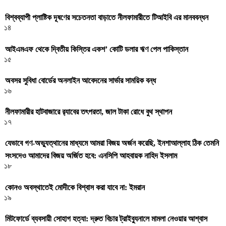
বিশ্বব্যাপী প্লাষ্টিক দূষণের সচেতনতা বাড়াতে নীলফামারীতে টিআইবি এর মানববন্ধন
১৪
আইএমএফ থেকে দ্বিতীয় কিস্তির একশ’ কোটি ডলার ঋণ পেল পাকিস্তান
১৫
অবসর সুবিধা বোর্ডের অনলাইন আবেদনের সার্ভার সাময়িক বন্ধ
১৬
নীলফামারীর হাটবাজারে র‌্যাবের তৎপরতা, জাল টাকা রোধে বুথ স্থাপন
১৭
যেভাবে গণ-অভ্যুত্থানের মাধ্যমে আমরা বিজয় অর্জন করেছি, ইনশাআল্লাহ ঠিক তেমনি
সংসদেও আমাদের বিজয় অর্জিত হবে: এনসিপি আহবায়ক নাহিদ ইসলাম
১৮
কোনও অবস্থাতেই মোদীকে বিশ্বাস করা যাবে না: ইমরান
১৯
মিটফোর্ডে ব্যবসায়ী সোহাগ হত্যা: দ্রুত বিচার ট্রাইব্যুনালে মামলা নেওয়ার আশ্বাস