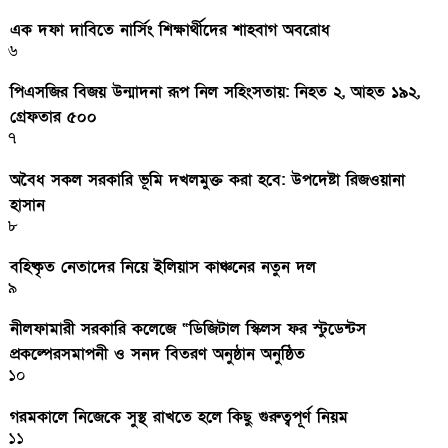
এক দফা দাবিতে নার্সিং শিক্ষার্থীদের শাহবাগ অবরোধ
৬
পিএসজির বিজয় উন্মাদনা রূপ নিল সহিংসতায়: নিহত ২, আহত ১৯২,
গ্রেফতার ৫০০
৭
অবৈধ সকল সরকারি ভূমি দখলমুক্ত করা হবে: উপদেষ্টা রিজওয়ানা
হাসান
৮
বহিষ্কৃত নেতাদের নিয়ে ইলিয়াস কাঞ্চনের নতুন দল
৯
নীলফামারী সরকারি কলেজে “ডিজিটাল স্কিলস ফর স্টুডেন্টস
প্রকল্পেরসমাপনী ও সনদ বিতরণ অনুষ্ঠান অনুষ্ঠিত
১০
গরমকালে নিজেকে সুস্থ রাখতে হলে কিছু গুরুত্বপূর্ণ নিয়ম
১১