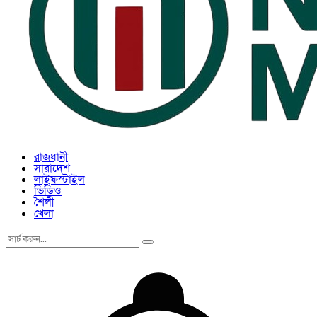
রাজধানী
সারাদেশ
লাইফস্টাইল
ভিডিও
শৈলী
খেলা