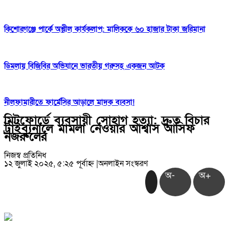
কিশোরগঞ্জে পার্কে অশ্লীল কার্যকলাপ: মালিককে ৬০ হাজার টাকা জরিমানা
ডিমলায় বিজিবির অভিযানে ভারতীয় গরুসহ একজন আটক
নীলফামারীতে ফার্মেসির আড়ালে মাদক ব্যবসা!
মিটফোর্ডে ব্যবসায়ী সোহাগ হত্যা: দ্রুত বিচার
ট্রাইব্যুনালে মামলা নেওয়ার আশ্বাস আসিফ
নজরুলের
নিজস্ব প্রতিনিধ
১২ জুলাই ২০২৫, ৫:২৫ পূর্বাহ্ন
|
অনলাইন সংস্করণ
অ-
অ+