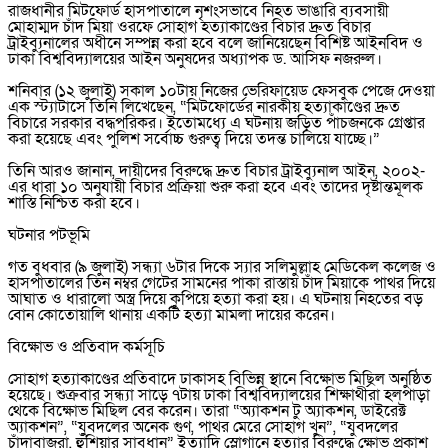
রাজধানীর মিটফোর্ড হাসপাতালে নৃশংসভাবে নিহত ভাঙারি ব্যবসায়ী
মোহাম্মদ চাঁদ মিয়া ওরফে সোহাগ হত্যাকাণ্ডের বিচার দ্রুত বিচার
ট্রাইব্যুনালের অধীনে সম্পন্ন করা হবে বলে জানিয়েছেন বিশিষ্ট আইনবিদ ও
ঢাকা বিশ্ববিদ্যালয়ের আইন অনুষদের অধ্যাপক ড. আসিফ নজরুল।
শনিবার (১২ জুলাই) সকাল ১০টায় নিজের ভেরিফায়েড ফেসবুক পেজে দেওয়া
এক স্ট্যাটাসে তিনি লিখেছেন, “মিটফোর্ডের নারকীয় হত্যাকাণ্ডের দ্রুত
বিচারে সরকার বদ্ধপরিকর। ইতোমধ্যে এ ঘটনায় জড়িত পাঁচজনকে গ্রেপ্তার
করা হয়েছে এবং পুলিশ সর্বোচ্চ গুরুত্ব দিয়ে তদন্ত চালিয়ে যাচ্ছে।”
তিনি আরও জানান, দায়ীদের বিরুদ্ধে দ্রুত বিচার ট্রাইব্যুনাল আইন, ২০০২-
এর ধারা ১০ অনুযায়ী বিচার প্রক্রিয়া শুরু করা হবে এবং তাদের দৃষ্টান্তমূলক
শাস্তি নিশ্চিত করা হবে।
ঘটনার পটভূমি
গত বুধবার (৯ জুলাই) সন্ধ্যা ৬টার দিকে স্যার সলিমুল্লাহ মেডিকেল কলেজ ও
হাসপাতালের তিন নম্বর গেটের সামনের পাকা রাস্তায় চাঁদ মিয়াকে পাথর দিয়ে
আঘাত ও ধারালো অস্ত্র দিয়ে কুপিয়ে হত্যা করা হয়। এ ঘটনায় নিহতের বড়
বোন কোতোয়ালি থানায় একটি হত্যা মামলা দায়ের করেন।
বিক্ষোভ ও প্রতিবাদ কর্মসূচি
সোহাগ হত্যাকাণ্ডের প্রতিবাদে ঢাকাসহ বিভিন্ন স্থানে বিক্ষোভ মিছিল অনুষ্ঠিত
হয়েছে। শুক্রবার সন্ধ্যা সাড়ে ৭টায় ঢাকা বিশ্ববিদ্যালয়ের শিক্ষার্থীরা হলপাড়া
থেকে বিক্ষোভ মিছিল বের করেন। তারা “অ্যাকশন টু অ্যাকশন, ডাইরেক্ট
অ্যাকশন”, “যুবদলের অনেক গুণ, পাথর মেরে সোহাগ খুন”, “যুবদলের
চাঁদাবাজরা, হুঁশিয়ার সাবধান” ইত্যাদি স্লোগানে হত্যার বিরুদ্ধে ক্ষোভ প্রকাশ