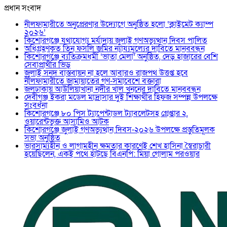
প্রধান সংবাদ
নীলফামারীতে অনুপ্রেরণার উদ্যোগে অনুষ্ঠিত হলো ‘ক্লাইমেট ক্যাম্প
২০২৬’
কিশোরগঞ্জে যথাযোগ্য মর্যাদায় জুলাই গণঅভ্যুত্থান দিবস পালিত
অধিগ্রহণকৃত তিন ফসলি জমির ন্যায্যমূল্যের দাবিতে মানববন্ধন
কিশোরগঞ্জে ব্যতিক্রমধর্মী ‘ভাতা মেলা’ অনুষ্ঠিত, দেড় হাজারের বেশি
সেবাপ্রার্থীর ভিড়
জুলাই সনদ বাস্তবায়ন না হলে আবারও রাজপথ উত্তপ্ত হবে
নীলফামারীতে জামায়াতের গণ-সমাবেশে বক্তারা
জলঢাকায় আউলিয়াখানা নদীর খাল খননের দাবিতে মানববন্ধন
দেবীগঞ্জ ইকরা মডেল মাদ্রাসার দুই শিক্ষার্থীর হিফজ সম্পন্ন উপলক্ষে
সংবর্ধনা
কিশোরগঞ্জে ৮০ পিস ট্যাপেন্টাডল ট্যাবলেটসহ গ্রেপ্তার ২,
ওয়ারেন্টভুক্ত আসামিও আটক
কিশোরগঞ্জে জুলাই গণঅভ্যুত্থান দিবস-২০২৬ উপলক্ষে প্রস্তুতিমূলক
সভা অনুষ্ঠিত
ভারসাম্যহীন ও লাগামহীন ক্ষমতার কারণেই শেখ হাসিনা স্বৈরাচারী
হয়েছিলেন, একই পথে হাঁটছে বিএনপি: মিয়া গোলাম পরওয়ার