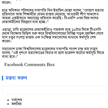
করেন।
ছাত্র অধিকার পরিষদের সভাপতি বিন ইয়ামিন মোল্লা বলেন, “সোহাগ হত্যার
প্রতিবাদে আজ শিক্ষার্থীরা যেমন রাস্তায় নেমেছে, আওয়ামী লীগ আমলেও
আমরা একইভাবে অন্যায়ের প্রতিবাদ করেছি। বিএনপি এখন নিজ দলের
নেতাকর্মীদের নিয়ন্ত্রণে ব্যর্থ হচ্ছে।”
এছাড়া, ঢাবি ছাত্রদলের নেতাকর্মীরাও গতকাল রাত ১০টার দিকে টিএসসি
থেকে বিক্ষোভ মিছিল শুরু করে বিশ্ববিদ্যালয়ের বিভিন্ন সড়ক প্রদক্ষিণ শেষে
ডাস চত্বর সংলগ্ন রাস্তায় এক সংক্ষিপ্ত সমাবেশের মাধ্যমে কর্মসূচি শেষ
করেন।
সমাবেশে ঢাকা বিশ্ববিদ্যালয় ছাত্রদলের সভাপতি গণেশ চন্দ্র রায় সাহস
বলেন, “এই নৃশংস হত্যাকাণ্ডের বিচার না হলে ছাত্রদল কঠোর কর্মসূচি দিতে
বাধ্য হবে।”
Facebook Comments Box
মন্তব্য করুন
সর্বশেষ
জনপ্রিয়