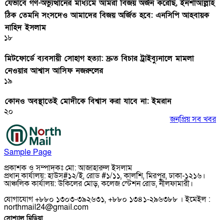
যেভাবে গণ-অভ্যুত্থানের মাধ্যমে আমরা বিজয় অর্জন করেছি, ইনশাআল্লাহ
ঠিক তেমনি সংসদেও আমাদের বিজয় অর্জিত হবে: এনসিপি আহবায়ক
নাহিদ ইসলাম
১৮
মিটফোর্ডে ব্যবসায়ী সোহাগ হত্যা: দ্রুত বিচার ট্রাইব্যুনালে মামলা
নেওয়ার আশ্বাস আসিফ নজরুলের
১৯
কোনও অবস্থাতেই মোদীকে বিশ্বাস করা যাবে না: ইমরান
২০
জনপ্রিয় সব খবর
Sample Page
প্রকাশক ও সম্পাদকঃ মো: আজাহারুল ইসলাম
প্রধান কার্যালয়: হাউস#১২/ই, রোড #১/১১, কালশি, মিরপুর, ঢাকা-১২১৬।
আঞ্চলিক কার্যালয়: উকিলের মোড়, কলেজ স্টেশন রোড, নীলফামারী।
যোগাযোগ +৮৮০ ১৩০৩-৩৯২৬৩১, +৮৮০ ১৩৪১-২৯৬৩৮৮ । ইমেইল :
northmail24@gmail.com
সোশ্যাল মিডিয়া