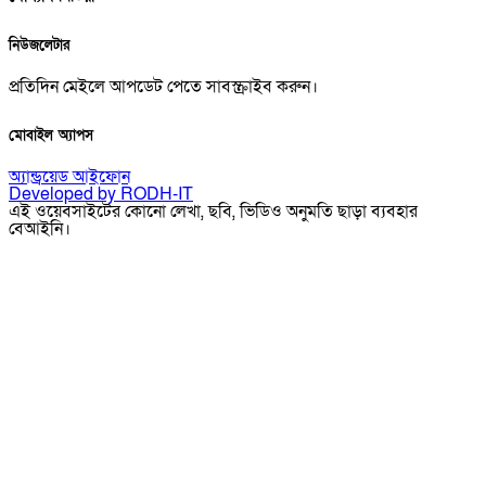
নিউজলেটার
প্রতিদিন মেইলে আপডেট পেতে সাবস্ক্রাইব করুন।
মোবাইল অ্যাপস
অ্যান্ড্রয়েড
আইফোন
Developed by RODH-IT
এই ওয়েবসাইটের কোনো লেখা, ছবি, ভিডিও অনুমতি ছাড়া ব্যবহার
বেআইনি।