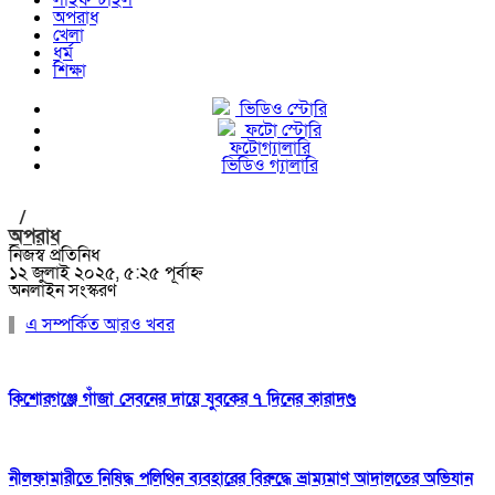
লাইফস্টাইল
অপরাধ
খেলা
ধর্ম
শিক্ষা
ভিডিও স্টোরি
ফটো স্টোরি
ফটোগ্যালারি
ভিডিও গ্যালারি
/
অপরাধ
নিজস্ব প্রতিনিধ
১২ জুলাই ২০২৫, ৫:২৫ পূর্বাহ্ন
অনলাইন সংস্করণ
এ সম্পর্কিত আরও খবর
কিশোরগঞ্জে গাঁজা সেবনের দায়ে যুবকের ৭ দিনের কারাদণ্ড
নীলফামারীতে নিষিদ্ধ পলিথিন ব্যবহারের বিরুদ্ধে ভ্রাম্যমাণ আদালতের অভিযান