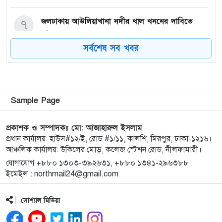
জলঢাকায় আউলিয়াখানা নদীর খাল খননের দাবিতে
৭
মানববন্ধন
সর্বশেষ সব খবর
দেবীগঞ্জ ইকরা মডেল মাদ্রাসার দুই শিক্ষার্থীর হিফজ
৮
সম্পন্ন উপলক্ষে সংবর্ধনা
কিশোরগঞ্জে ৮০ পিস ট্যাপেন্টাডল ট্যাবলেটসহ গ্রেপ্তার ২,
৯
Sample Page
ওয়ারেন্টভুক্ত আসামিও আটক
প্রকাশক ও সম্পাদকঃ মো: আজাহারুল ইসলাম
কিশোরগঞ্জে জুলাই গণঅভ্যুত্থান দিবস-২০২৬ উপলক্ষে
প্রধান কার্যালয়: হাউস#১২/ই, রোড #১/১১, কালশি, মিরপুর, ঢাকা-১২১৬।
১০
আঞ্চলিক কার্যালয়: উকিলের মোড়, কলেজ স্টেশন রোড, নীলফামারী।
প্রস্তুতিমূলক সভা অনুষ্ঠিত
যোগাযোগ +৮৮০ ১৩০৩-৩৯২৬৩১, +৮৮০ ১৩৪১-২৯৬৩৮৮ ।
ইমেইল : northmail24@gmail.com
ভারসাম্যহীন ও লাগামহীন ক্ষমতার কারণেই শেখ হাসিনা
১১
স্বৈরাচারী হয়েছিলেন, একই পথে হাঁটছে বিএনপি: মিয়া
সোশ্যাল মিডিয়া
গোলাম পরওয়ার