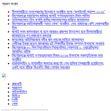
প্রধান সংবাদ
নীলফামারীতে অনুপ্রেরণার উদ্যোগে অনুষ্ঠিত হলো ‘ক্লাইমেট ক্যাম্প ২০২৬’
কিশোরগঞ্জে যথাযোগ্য মর্যাদায় জুলাই গণঅভ্যুত্থান দিবস পালিত
অধিগ্রহণকৃত তিন ফসলি জমির ন্যায্যমূল্যের দাবিতে মানববন্ধন
কিশোরগঞ্জে ব্যতিক্রমধর্মী ‘ভাতা মেলা’ অনুষ্ঠিত, দেড় হাজারের বেশি সেবাপ্রার্থীর
ভিড়
জুলাই সনদ বাস্তবায়ন না হলে আবারও রাজপথ উত্তপ্ত হবে নীলফামারীতে
জামায়াতের গণ-সমাবেশে বক্তারা
জলঢাকায় আউলিয়াখানা নদীর খাল খননের দাবিতে মানববন্ধন
দেবীগঞ্জ ইকরা মডেল মাদ্রাসার দুই শিক্ষার্থীর হিফজ সম্পন্ন উপলক্ষে সংবর্ধনা
কিশোরগঞ্জে ৮০ পিস ট্যাপেন্টাডল ট্যাবলেটসহ গ্রেপ্তার ২, ওয়ারেন্টভুক্ত
আসামিও আটক
কিশোরগঞ্জে জুলাই গণঅভ্যুত্থান দিবস-২০২৬ উপলক্ষে প্রস্তুতিমূলক সভা
অনুষ্ঠিত
ভারসাম্যহীন ও লাগামহীন ক্ষমতার কারণেই শেখ হাসিনা স্বৈরাচারী হয়েছিলেন,
একই পথে হাঁটছে বিএনপি: মিয়া গোলাম পরওয়ার
রাজধানী
সারাদেশ
লাইফস্টাইল
ভিডিও
শৈলী
খেলা