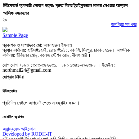
মিটফোর্ডে ব্যবসায়ী সোহাগ হত্যা: দ্রুত বিচার ট্রাইব্যুনালে মামলা নেওয়ার আশ্বাস
আসিফ নজরুলের
২০
জনপ্রিয় সব খবর
Sample Page
প্রকাশক ও সম্পাদকঃ মো: আজাহারুল ইসলাম
প্রধান কার্যালয়: হাউস#১২/ই, রোড #১/১১, কালশি, মিরপুর, ঢাকা-১২১৬। আঞ্চলিক
কার্যালয়: উকিলের মোড়, কলেজ স্টেশন রোড, নীলফামারী।
যোগাযোগ +৮৮০ ১৩০৩-৩৯২৬৩১, +৮৮০ ১৩৪১-২৯৬৩৮৮ । ইমেইল :
northmail24@gmail.com
সোশ্যাল মিডিয়া
নিউজলেটার
প্রতিদিন মেইলে আপডেট পেতে সাবস্ক্রাইব করুন।
মোবাইল অ্যাপস
অ্যান্ড্রয়েড
আইফোন
Developed by RODH-IT
এই ওয়েবসাইটের কোনো লেখা, ছবি, ভিডিও অনুমতি ছাড়া ব্যবহার বেআইনি।