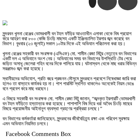
সুন্দরবন খুলনা রেঞ্জের ভোমরখালী বন টহল ফাঁড়ির আওতাধীন এলাকা থেকে বিষ প্রয়োগ
করে আহরণ করা ৮০০ কেজি চিংড়ি মাছসহ একটি ইঞ্জিনচালিত ট্রলার জব্দ করেছে বন
বিভাগ। বুধবার (২৩ জুলাই) সকাল ১০টার দিকে এই অভিযান পরিচালনা করা হয়।
খুলনা রেঞ্জের সহকারী বন সংরক্ষক (এসিএফ) মো. শামীম রেজা মিটুর নেতৃত্বে বন বিভাগের
একটি দল এ অভিযানে অংশ নেয়। অভিযানের সময় বন বিভাগের উপস্থিতি টের পেয়ে
জড়িত অসাধু জেলেরা গহিন বনের দিকে পালিয়ে যায়। ঘটনাস্থল থেকে মাছ ধরার বিভিন্ন
সরঞ্জামও জব্দ করা হয়েছে।
স্থানীয়দের অভিযোগ, প্রতি বছর প্রজনন মৌসুমে সুন্দরবনে প্রবেশে নিষেধাজ্ঞা জারি করা
হলেও তা বাস্তবে কার্যকর হয় না। পাশ পারমিট স্থগিত থাকলেও অনেকেই নিয়ম ভেঙে
বনে প্রবেশ করে মাছ ধরছেন।
এ বিষয়ে সহকারী বন সংরক্ষক মো. শামীম রেজা মিটু জানান, “জব্দকৃত ট্রলারটি ভোমরখালী
বন টহল ফাঁড়িতে হস্তান্তর করা হয়েছে। পাশাপাশি বিষ দিয়ে ধরা অবৈধ চিংড়ি মাছের
বিষয়ে প্রয়োজনীয় আইনানুগ ব্যবস্থা গ্রহণের প্রক্রিয়া চলছে।”
বন বিভাগের কর্মকর্তারা জানিয়েছেন, সুন্দরবনের জীববৈচিত্র্য রক্ষা এবং পরিবেশ সুরক্ষায়
এমন অভিযান নিয়মিত চলবে।
Facebook Comments Box