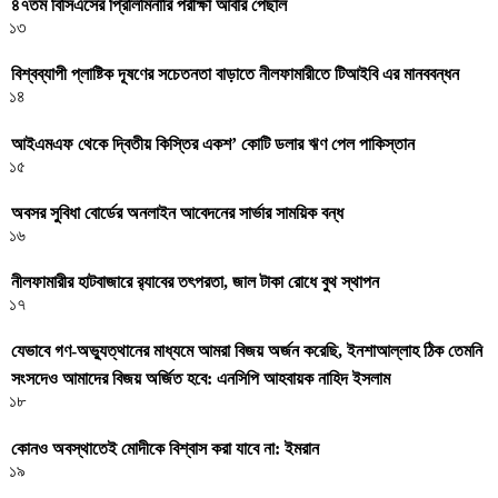
৪৭তম বিসিএসের প্রিলিমিনারি পরীক্ষা আবার পেছাল
১৩
বিশ্বব্যাপী প্লাষ্টিক দূষণের সচেতনতা বাড়াতে নীলফামারীতে টিআইবি এর মানববন্ধন
১৪
আইএমএফ থেকে দ্বিতীয় কিস্তির একশ’ কোটি ডলার ঋণ পেল পাকিস্তান
১৫
অবসর সুবিধা বোর্ডের অনলাইন আবেদনের সার্ভার সাময়িক বন্ধ
১৬
নীলফামারীর হাটবাজারে র‌্যাবের তৎপরতা, জাল টাকা রোধে বুথ স্থাপন
১৭
যেভাবে গণ-অভ্যুত্থানের মাধ্যমে আমরা বিজয় অর্জন করেছি, ইনশাআল্লাহ ঠিক তেমনি
সংসদেও আমাদের বিজয় অর্জিত হবে: এনসিপি আহবায়ক নাহিদ ইসলাম
১৮
কোনও অবস্থাতেই মোদীকে বিশ্বাস করা যাবে না: ইমরান
১৯