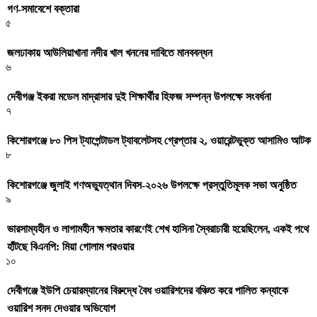
গণ-সমাবেশে বক্তারা
৫
জলঢাকায় আউলিয়াখানা নদীর খাল খননের দাবিতে মানববন্ধন
৬
দেবীগঞ্জ ইকরা মডেল মাদ্রাসার দুই শিক্ষার্থীর হিফজ সম্পন্ন উপলক্ষে সংবর্ধনা
৭
কিশোরগঞ্জে ৮০ পিস ট্যাপেন্টাডল ট্যাবলেটসহ গ্রেপ্তার ২, ওয়ারেন্টভুক্ত আসামিও আটক
৮
কিশোরগঞ্জে জুলাই গণঅভ্যুত্থান দিবস-২০২৬ উপলক্ষে প্রস্তুতিমূলক সভা অনুষ্ঠিত
৯
ভারসাম্যহীন ও লাগামহীন ক্ষমতার কারণেই শেখ হাসিনা স্বৈরাচারী হয়েছিলেন, একই পথে
হাঁটছে বিএনপি: মিয়া গোলাম পরওয়ার
১০
দেবীগঞ্জে ইউপি চেয়ারম্যানের বিরুদ্ধে বৈধ ওয়ারিশদের বঞ্চিত করে পালিত কন্যাকে
ওয়ারিশ সনদ দেওয়ার অভিযোগ