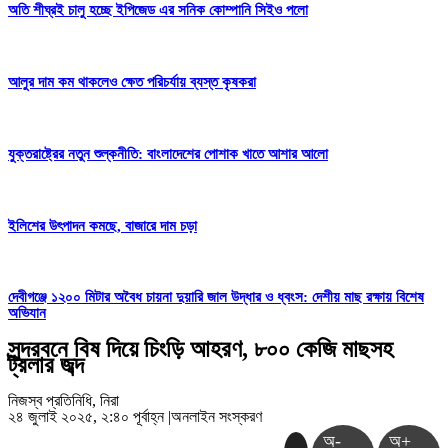
অতি শীঘ্রই চালু হচ্ছে ইপিজেড এর সনিক কোম্পানি সিইও পলো
আলুর দাম কম থাকলেও ক্ষেত পরিচর্যায় ব্যস্ত কৃষকরা
যুক্তরাষ্ট্রের নতুন শুল্কনীতি: বাংলাদেশের পোশাক খাতে আশার আলো
ইলিশের উৎপাদন কমছে, বাজারে দাম চড়া
দেবীগঞ্জে ১২০০ মিটার অবৈধ চায়না দুয়ারি জাল উদ্ধার ও ধ্বংস: দেশীয় মাছ রক্ষায় বিশেষ
অভিযান
সুন্দরবনে বিষ দিয়ে চিংড়ি আহরণ, ৮০০ কেজি মাছসহ
ট্রলার জব্দ
নিজস্ব প্রতিনিধি, নিরা
২৪ জুলাই ২০২৫, ২:৪০ পূর্বাহ্ন
|
অনলাইন সংস্করণ
অ-
অ+