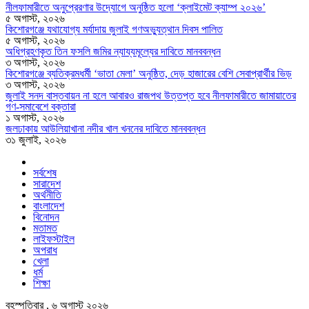
নীলফামারীতে অনুপ্রেরণার উদ্যোগে অনুষ্ঠিত হলো ‘ক্লাইমেট ক্যাম্প ২০২৬’
৫ অগাস্ট, ২০২৬
কিশোরগঞ্জে যথাযোগ্য মর্যাদায় জুলাই গণঅভ্যুত্থান দিবস পালিত
৫ অগাস্ট, ২০২৬
অধিগ্রহণকৃত তিন ফসলি জমির ন্যায্যমূল্যের দাবিতে মানববন্ধন
৩ অগাস্ট, ২০২৬
কিশোরগঞ্জে ব্যতিক্রমধর্মী ‘ভাতা মেলা’ অনুষ্ঠিত, দেড় হাজারের বেশি সেবাপ্রার্থীর ভিড়
৩ অগাস্ট, ২০২৬
জুলাই সনদ বাস্তবায়ন না হলে আবারও রাজপথ উত্তপ্ত হবে নীলফামারীতে জামায়াতের
গণ-সমাবেশে বক্তারা
১ অগাস্ট, ২০২৬
জলঢাকায় আউলিয়াখানা নদীর খাল খননের দাবিতে মানববন্ধন
৩১ জুলাই, ২০২৬
সর্বশেষ
সারাদেশ
অর্থনীতি
বাংলাদেশ
বিনোদন
মতামত
লাইফস্টাইল
অপরাধ
খেলা
ধর্ম
শিক্ষা
বৃহস্পতিবার , ৬ অগাস্ট ২০২৬