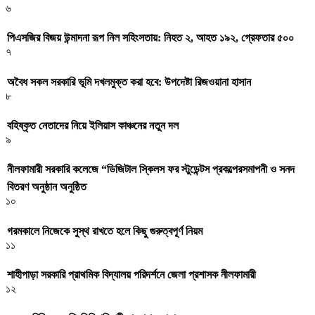
৬
পিএসজির বিজয় উন্মাদনা রূপ নিল সহিংসতায়: নিহত ২, আহত ১৯২, গ্রেফতার ৫০০
৭
অবৈধ সকল সরকারি ভূমি দখলমুক্ত করা হবে: উপদেষ্টা রিজওয়ানা হাসান
৮
বহিষ্কৃত নেতাদের নিয়ে ইলিয়াস কাঞ্চনের নতুন দল
৯
নীলফামারী সরকারি কলেজে “ডিজিটাল স্কিলস ফর স্টুডেন্টস প্রকল্পেরসমাপনী ও সনদ
বিতরণ অনুষ্ঠান অনুষ্ঠিত
১০
গরমকালে নিজেকে সুস্থ রাখতে হলে কিছু গুরুত্বপূর্ণ নিয়ম
১১
শাহীপাড়া সরকারি প্রাথমিক বিদ্যালয় পরিদর্শনে জেলা প্রশাসক নীলফামারী
১২