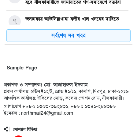
হবে নীলফামারীতে জামায়াতের গণ-সমাবেশে বক্তারা
জলঢাকায় আউলিয়াখানা নদীর খাল খননের দাবিতে
৭
মানববন্ধন
সর্বশেষ সব খবর
দেবীগঞ্জ ইকরা মডেল মাদ্রাসার দুই শিক্ষার্থীর হিফজ
৮
সম্পন্ন উপলক্ষে সংবর্ধনা
কিশোরগঞ্জে ৮০ পিস ট্যাপেন্টাডল ট্যাবলেটসহ গ্রেপ্তার ২,
৯
Sample Page
ওয়ারেন্টভুক্ত আসামিও আটক
প্রকাশক ও সম্পাদকঃ মো: আজাহারুল ইসলাম
কিশোরগঞ্জে জুলাই গণঅভ্যুত্থান দিবস-২০২৬ উপলক্ষে
প্রধান কার্যালয়: হাউস#১২/ই, রোড #১/১১, কালশি, মিরপুর, ঢাকা-১২১৬।
১০
আঞ্চলিক কার্যালয়: উকিলের মোড়, কলেজ স্টেশন রোড, নীলফামারী।
প্রস্তুতিমূলক সভা অনুষ্ঠিত
যোগাযোগ +৮৮০ ১৩০৩-৩৯২৬৩১, +৮৮০ ১৩৪১-২৯৬৩৮৮ ।
ইমেইল : northmail24@gmail.com
ভারসাম্যহীন ও লাগামহীন ক্ষমতার কারণেই শেখ হাসিনা
১১
স্বৈরাচারী হয়েছিলেন, একই পথে হাঁটছে বিএনপি: মিয়া
সোশ্যাল মিডিয়া
গোলাম পরওয়ার