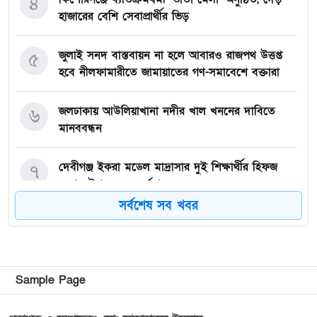
৪
হাজারের বেশি সেবাপ্রার্থীর ভিড়
জুলাই সনদ বাস্তবায়ন না হলে আবারও রাজপথ উত্তপ্ত
৫
হবে নীলফামারীতে জামায়াতের গণ-সমাবেশে বক্তারা
জলঢাকায় আউলিয়াখানা নদীর খাল খননের দাবিতে
৬
মানববন্ধন
দেবীগঞ্জ ইকরা মডেল মাদ্রাসার দুই শিক্ষার্থীর হিফজ
৭
সম্পন্ন উপলক্ষে সংবর্ধনা
সর্বশেষ সব খবর
কিশোরগঞ্জে ৮০ পিস ট্যাপেন্টাডল ট্যাবলেটসহ গ্রেপ্তার ২,
৮
ওয়ারেন্টভুক্ত আসামিও আটক
কিশোরগঞ্জে জুলাই গণঅভ্যুত্থান দিবস-২০২৬ উপলক্ষে
৯
Sample Page
প্রস্তুতিমূলক সভা অনুষ্ঠিত