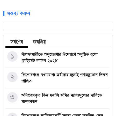
মন্তব্য করুন
সর্বশেষ
জনপ্রিয়
নীলফামারীতে অনুপ্রেরণার উদ্যোগে অনুষ্ঠিত হলো
১
‘ক্লাইমেট ক্যাম্প ২০২৬’
কিশোরগঞ্জে যথাযোগ্য মর্যাদায় জুলাই গণঅভ্যুত্থান দিবস
২
পালিত
অধিগ্রহণকৃত তিন ফসলি জমির ন্যায্যমূল্যের দাবিতে
৩
মানববন্ধন
কিশোরগঞ্জে ব্যতিক্রমধর্মী ‘ভাতা মেলা’ অনুষ্ঠিত, দেড়