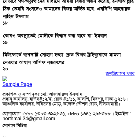
যেভাবে গণ-অভ্যুত্থানের মাধ্যমে আমরা বিজয় অর্জন করেছি, ইনশাআল্লাহ
ঠিক তেমনি সংসদেও আমাদের বিজয় অর্জিত হবে: এনসিপি আহবায়ক
নাহিদ ইসলাম
১৮
কোনও অবস্থাতেই মোদীকে বিশ্বাস করা যাবে না: ইমরান
১৯
মিটফোর্ডে ব্যবসায়ী সোহাগ হত্যা: দ্রুত বিচার ট্রাইব্যুনালে মামলা
নেওয়ার আশ্বাস আসিফ নজরুলের
২০
জনপ্রিয় সব খবর
Sample Page
প্রকাশক ও সম্পাদকঃ মো: আজাহারুল ইসলাম
প্রধান কার্যালয়: হাউস#১২/ই, রোড #১/১১, কালশি, মিরপুর, ঢাকা-১২১৬।
আঞ্চলিক কার্যালয়: উকিলের মোড়, কলেজ স্টেশন রোড, নীলফামারী।
যোগাযোগ +৮৮০ ১৩০৩-৩৯২৬৩১, +৮৮০ ১৩৪১-২৯৬৩৮৮ । ইমেইল :
northmail24@gmail.com
সোশ্যাল মিডিয়া