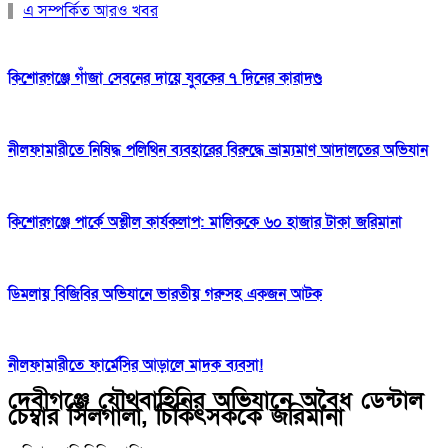
এ সম্পর্কিত আরও খবর
কিশোরগঞ্জে গাঁজা সেবনের দায়ে যুবকের ৭ দিনের কারাদণ্ড
নীলফামারীতে নিষিদ্ধ পলিথিন ব্যবহারের বিরুদ্ধে ভ্রাম্যমাণ আদালতের অভিযান
কিশোরগঞ্জে পার্কে অশ্লীল কার্যকলাপ: মালিককে ৬০ হাজার টাকা জরিমানা
ডিমলায় বিজিবির অভিযানে ভারতীয় গরুসহ একজন আটক
নীলফামারীতে ফার্মেসির আড়ালে মাদক ব্যবসা!
দেবীগঞ্জে যৌথবাহিনির অভিযানে অবৈধ ডেন্টাল
চেম্বার সিলগালা, চিকিৎসককে জরিমানা