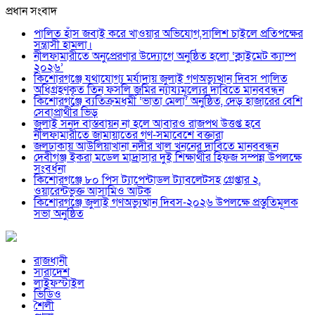
প্রধান সংবাদ
পালিত হাঁস জবাই করে খাওয়ার অভিযোগ,সালিশ চাইলে প্রতিপক্ষের
সন্ত্রাসী হামলা।
নীলফামারীতে অনুপ্রেরণার উদ্যোগে অনুষ্ঠিত হলো ‘ক্লাইমেট ক্যাম্প
২০২৬’
কিশোরগঞ্জে যথাযোগ্য মর্যাদায় জুলাই গণঅভ্যুত্থান দিবস পালিত
অধিগ্রহণকৃত তিন ফসলি জমির ন্যায্যমূল্যের দাবিতে মানববন্ধন
কিশোরগঞ্জে ব্যতিক্রমধর্মী ‘ভাতা মেলা’ অনুষ্ঠিত, দেড় হাজারের বেশি
সেবাপ্রার্থীর ভিড়
জুলাই সনদ বাস্তবায়ন না হলে আবারও রাজপথ উত্তপ্ত হবে
নীলফামারীতে জামায়াতের গণ-সমাবেশে বক্তারা
জলঢাকায় আউলিয়াখানা নদীর খাল খননের দাবিতে মানববন্ধন
দেবীগঞ্জ ইকরা মডেল মাদ্রাসার দুই শিক্ষার্থীর হিফজ সম্পন্ন উপলক্ষে
সংবর্ধনা
কিশোরগঞ্জে ৮০ পিস ট্যাপেন্টাডল ট্যাবলেটসহ গ্রেপ্তার ২,
ওয়ারেন্টভুক্ত আসামিও আটক
কিশোরগঞ্জে জুলাই গণঅভ্যুত্থান দিবস-২০২৬ উপলক্ষে প্রস্তুতিমূলক
সভা অনুষ্ঠিত
রাজধানী
সারাদেশ
লাইফস্টাইল
ভিডিও
শৈলী