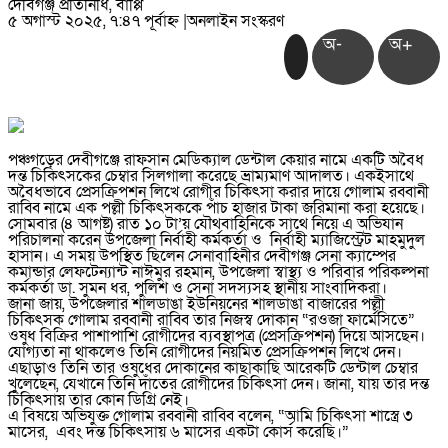
দেবিগঞ্জ প্রতিনিধি, বাপ্পি
৫ অগাস্ট ২০২৫, ৭:৪৭ পূর্বাহ্ন
|
অনলাইন সংস্করণ
অ-
অ+
পঞ্চগড়ের দেবীগঞ্জে রাফসান মেডিক্যাল ডেন্টাল কেয়ার নামে একটি অবৈধ
দন্ত চিকিৎসকের চেম্বার সিলগালা করেছে ভ্রাম্যমাণ আদালত। একইসাথে
অবৈধভাবে প্রেসক্রিপশন লিখে রোগীর চিকিৎসা করার দায়ে গোলাম রব্বানী
রাব্বি নামে এক পল্লী চিকিৎসককে পাঁচ হাজার টাকা জরিমানা করা হয়েছে।
সোমবার (৪ আগষ্ট) রাত ১০ টা’য় যৌথবাহিনিকে সাথে নিয়ে এ অভিযান
পরিচালনা করেন উপজেলা নির্বাহী কর্মকর্তা ও নির্বাহী ম্যাজিস্ট্রেট মাহমুদুল
হাসান। এ সময় উপস্থিত ছিলেন সেনাবাহিনীর দেবীগঞ্জ সেনা ক্যাম্পের
কমান্ডার লেফটেন্যান্ট নাঈমুর রহমান, উপজেলা স্বাস্থ্য ও পরিবার পরিকল্পনা
কর্মকর্তা ডা. সুমন ধর, পুলিশ ও সেনা সদস্যসহ স্থানীয় সাংবাদিকরা।
জানা জায়, উপজেলার শালডাঙা ইউনিয়নের শালডাঙা বাজারের পল্লী
চিকিৎসক গোলাম রব্বানী রাব্বি তার নিজস্ব দোকান “রওজা ফার্মেসিতে”
ওষুধ বিক্রির পাশাপাশি রোগীদের ব্যবস্থাপত্র (প্রেসক্রিপশন) দিয়ে আসছেন।
যোগ্যতা না থাকলেও তিনি রোগীদের নিয়মিত প্রেসক্রিপশন লিখে দেন।
এছাড়াও তিনি তার ওষুধের দোকানের কাছাকাছি আরেকটি ডেন্টাল চেম্বার
খুলেছেন, যেখানে তিনি দাঁতের রোগীদের চিকিৎসা দেন। জানা, যায় তার দন্ত
চিকিৎসায় তার কোন ডিগ্রি নেই।
এ বিষয়ে অভিযুক্ত গোলাম রব্বানী রাব্বি বলেন, “আমি চিকিৎসা শাস্ত্রে ৩
মাসের, এবং দন্ত চিকিৎসায় ৬ মাসের একটা কোর্স করেছি।”