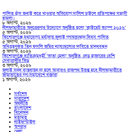
পালিত হাঁস জবাই করে খাওয়ার অভিযোগ,সালিশ চাইলে প্রতিপক্ষের সন্ত্রাসী
হামলা।
৮ অগাস্ট, ২০২৬
নীলফামারীতে অনুপ্রেরণার উদ্যোগে অনুষ্ঠিত হলো ‘ক্লাইমেট ক্যাম্প ২০২৬’
৫ অগাস্ট, ২০২৬
কিশোরগঞ্জে যথাযোগ্য মর্যাদায় জুলাই গণঅভ্যুত্থান দিবস পালিত
৫ অগাস্ট, ২০২৬
অধিগ্রহণকৃত তিন ফসলি জমির ন্যায্যমূল্যের দাবিতে মানববন্ধন
৩ অগাস্ট, ২০২৬
কিশোরগঞ্জে ব্যতিক্রমধর্মী ‘ভাতা মেলা’ অনুষ্ঠিত, দেড় হাজারের বেশি
সেবাপ্রার্থীর ভিড়
৩ অগাস্ট, ২০২৬
জুলাই সনদ বাস্তবায়ন না হলে আবারও রাজপথ উত্তপ্ত হবে নীলফামারীতে
জামায়াতের গণ-সমাবেশে বক্তারা
১ অগাস্ট, ২০২৬
সর্বশেষ
সারাদেশ
অর্থনীতি
বাংলাদেশ
বিনোদন
মতামত
লাইফস্টাইল
অপরাধ
খেলা