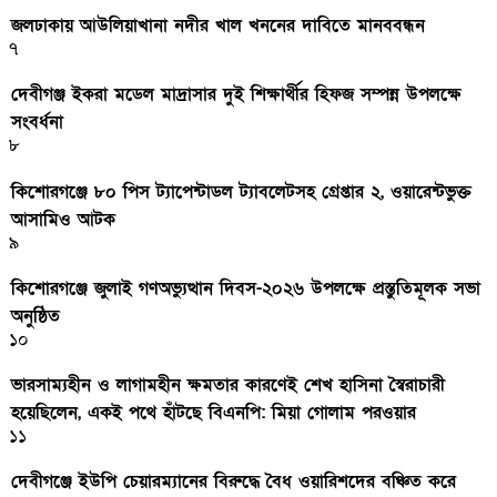
জলঢাকায় আউলিয়াখানা নদীর খাল খননের দাবিতে মানববন্ধন
৭
দেবীগঞ্জ ইকরা মডেল মাদ্রাসার দুই শিক্ষার্থীর হিফজ সম্পন্ন উপলক্ষে
সংবর্ধনা
৮
কিশোরগঞ্জে ৮০ পিস ট্যাপেন্টাডল ট্যাবলেটসহ গ্রেপ্তার ২, ওয়ারেন্টভুক্ত
আসামিও আটক
৯
কিশোরগঞ্জে জুলাই গণঅভ্যুত্থান দিবস-২০২৬ উপলক্ষে প্রস্তুতিমূলক সভা
অনুষ্ঠিত
১০
ভারসাম্যহীন ও লাগামহীন ক্ষমতার কারণেই শেখ হাসিনা স্বৈরাচারী
হয়েছিলেন, একই পথে হাঁটছে বিএনপি: মিয়া গোলাম পরওয়ার
১১
দেবীগঞ্জে ইউপি চেয়ারম্যানের বিরুদ্ধে বৈধ ওয়ারিশদের বঞ্চিত করে