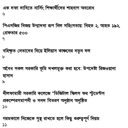
এক দফা দাবিতে নার্সিং শিক্ষার্থীদের শাহবাগ অবরোধ
৬
পিএসজির বিজয় উন্মাদনা রূপ নিল সহিংসতায়: নিহত ২, আহত ১৯২,
গ্রেফতার ৫০০
৭
বহিষ্কৃত নেতাদের নিয়ে ইলিয়াস কাঞ্চনের নতুন দল
৮
অবৈধ সকল সরকারি ভূমি দখলমুক্ত করা হবে: উপদেষ্টা রিজওয়ানা
হাসান
৯
নীলফামারী সরকারি কলেজে “ডিজিটাল স্কিলস ফর স্টুডেন্টস
প্রকল্পেরসমাপনী ও সনদ বিতরণ অনুষ্ঠান অনুষ্ঠিত
১০
গরমকালে নিজেকে সুস্থ রাখতে হলে কিছু গুরুত্বপূর্ণ নিয়ম
১১