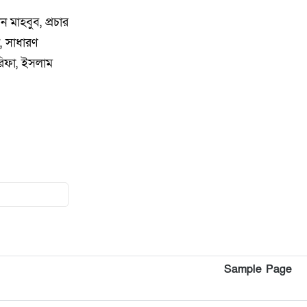
৮
কিশোরগঞ্জে ৮০ পিস ট্যাপেন্টাডল
মাহবুব, প্রচার
ট্যাবলেটসহ গ্রেপ্তার ২, ওয়ারেন্টভুক্ত
আসামিও আটক
, সাধারণ
রিফা, ইসলাম
৯
কিশোরগঞ্জে জুলাই গণঅভ্যুত্থান
দিবস-২০২৬ উপলক্ষে প্রস্তুতিমূলক
সভা অনুষ্ঠিত
১০
ভারসাম্যহীন ও লাগামহীন ক্ষমতার
কারণেই শেখ হাসিনা স্বৈরাচারী
হয়েছিলেন, একই পথে হাঁটছে
বিএনপি: মিয়া গোলাম পরওয়ার
১১
দেবীগঞ্জে ইউপি চেয়ারম্যানের বিরুদ্ধে
বৈধ ওয়ারিশদের বঞ্চিত করে পালিত
Sample Page
কন্যাকে ওয়ারিশ সনদ দেওয়ার
অভিযোগ