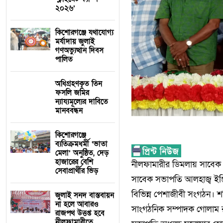
২০২৬’
কিশোরগঞ্জে যথাযোগ্য
মর্যাদায় জুলাই
গণঅভ্যুত্থান দিবস
পালিত
অধিগ্রহণকৃত তিন
ফসলি জমির
ন্যায্যমূল্যের দাবিতে
মানববন্ধন
কিশোরগঞ্জে
ব্যতিক্রমধর্মী ‘ভাতা
মেলা’ অনুষ্ঠিত, দেড়
হাজারের বেশি
নীলফামারীর ডিমলায় সাবেক
সেবাপ্রার্থীর ভিড়
সাবেক সভাপতি আলহাজ্ব ইঞ্জ
বিভিন্ন পেশাজীবী সংগঠন। শ
জুলাই সনদ বাস্তবায়ন
না হলে আবারও
সাংগঠনিক সম্পাদক গোলাম রব
রাজপথ উত্তপ্ত হবে
নীলফামারীতে