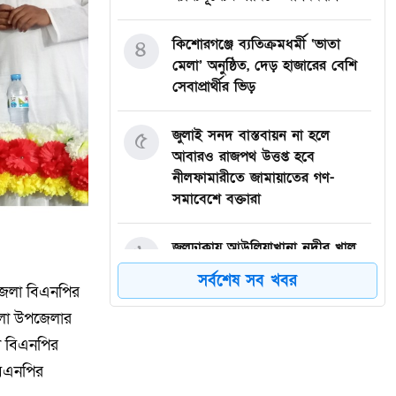
৪
কিশোরগঞ্জে ব্যতিক্রমধর্মী ‘ভাতা
মেলা’ অনুষ্ঠিত, দেড় হাজারের বেশি
সেবাপ্রার্থীর ভিড়
৫
জুলাই সনদ বাস্তবায়ন না হলে
আবারও রাজপথ উত্তপ্ত হবে
নীলফামারীতে জামায়াতের গণ-
সমাবেশে বক্তারা
৬
জলঢাকায় আউলিয়াখানা নদীর খাল
খননের দাবিতে মানববন্ধন
সর্বশেষ সব খবর
জেলা বিএনপির
৭
দেবীগঞ্জ ইকরা মডেল মাদ্রাসার দুই
িমলা উপজেলার
শিক্ষার্থীর হিফজ সম্পন্ন উপলক্ষে
া বিএনপির
সংবর্ধনা
বিএনপির