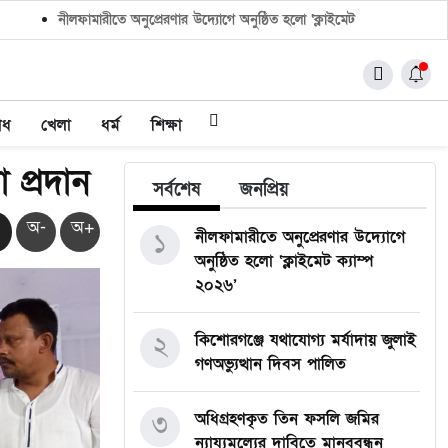
নীলফামারীতে অনুপ্রেরণার উদ্যোগে অনুষ্ঠিত হলো ‘ক্লাইমেট ক্যাম্প ২০২৬’
াধ
খেলা
ধর্ম
শিক্ষা
 প্রদান
সর্বশেষ
জনপ্রিয়
অ-
অ+
১
নীলফামারীতে অনুপ্রেরণার উদ্যোগে
অনুষ্ঠিত হলো ‘ক্লাইমেট ক্যাম্প
২০২৬’
২
কিশোরগঞ্জে যথাযোগ্য মর্যাদায় জুলাই
গণঅভ্যুত্থান দিবস পালিত
৩
অধিগ্রহণকৃত তিন ফসলি জমির
ন্যায্যমূল্যের দাবিতে মানববন্ধন