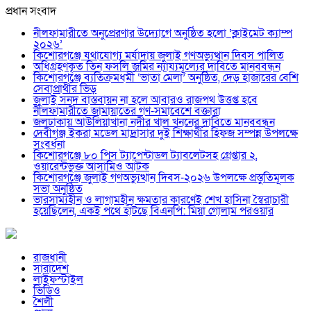
প্রধান সংবাদ
নীলফামারীতে অনুপ্রেরণার উদ্যোগে অনুষ্ঠিত হলো ‘ক্লাইমেট ক্যাম্প
২০২৬’
কিশোরগঞ্জে যথাযোগ্য মর্যাদায় জুলাই গণঅভ্যুত্থান দিবস পালিত
অধিগ্রহণকৃত তিন ফসলি জমির ন্যায্যমূল্যের দাবিতে মানববন্ধন
কিশোরগঞ্জে ব্যতিক্রমধর্মী ‘ভাতা মেলা’ অনুষ্ঠিত, দেড় হাজারের বেশি
সেবাপ্রার্থীর ভিড়
জুলাই সনদ বাস্তবায়ন না হলে আবারও রাজপথ উত্তপ্ত হবে
নীলফামারীতে জামায়াতের গণ-সমাবেশে বক্তারা
জলঢাকায় আউলিয়াখানা নদীর খাল খননের দাবিতে মানববন্ধন
দেবীগঞ্জ ইকরা মডেল মাদ্রাসার দুই শিক্ষার্থীর হিফজ সম্পন্ন উপলক্ষে
সংবর্ধনা
কিশোরগঞ্জে ৮০ পিস ট্যাপেন্টাডল ট্যাবলেটসহ গ্রেপ্তার ২,
ওয়ারেন্টভুক্ত আসামিও আটক
কিশোরগঞ্জে জুলাই গণঅভ্যুত্থান দিবস-২০২৬ উপলক্ষে প্রস্তুতিমূলক
সভা অনুষ্ঠিত
ভারসাম্যহীন ও লাগামহীন ক্ষমতার কারণেই শেখ হাসিনা স্বৈরাচারী
হয়েছিলেন, একই পথে হাঁটছে বিএনপি: মিয়া গোলাম পরওয়ার
রাজধানী
সারাদেশ
লাইফস্টাইল
ভিডিও
শৈলী