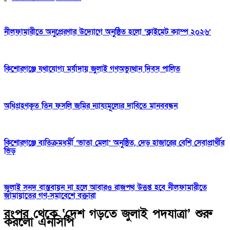
নীলফামারীতে অনুপ্রেরণার উদ্যোগে অনুষ্ঠিত হলো ‘ক্লাইমেট ক্যাম্প ২০২৬’
কিশোরগঞ্জে যথাযোগ্য মর্যাদায় জুলাই গণঅভ্যুত্থান দিবস পালিত
অধিগ্রহণকৃত তিন ফসলি জমির ন্যায্যমূল্যের দাবিতে মানববন্ধন
কিশোরগঞ্জে ব্যতিক্রমধর্মী ‘ভাতা মেলা’ অনুষ্ঠিত, দেড় হাজারের বেশি সেবাপ্রার্থীর
ভিড়
জুলাই সনদ বাস্তবায়ন না হলে আবারও রাজপথ উত্তপ্ত হবে নীলফামারীতে
জামায়াতের গণ-সমাবেশে বক্তারা
রংপুর থেকে ‘দেশ গড়তে জুলাই পদযাত্রা’ শুরু
করলো এনসিপি