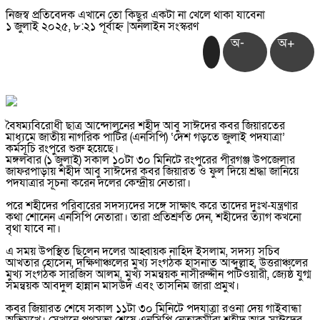
নিজস্ব প্রতিবেদক এখানে তো কিছুর একটা না খেলে থাকা যাবেনা
১ জুলাই ২০২৫, ৮:২১ পূর্বাহ্ন
|
অনলাইন সংস্করণ
অ-
অ+
বৈষম্যবিরোধী ছাত্র আন্দোলনের শহীদ আবু সাঈদের কবর জিয়ারতের
মাধ্যমে জাতীয় নাগরিক পার্টির (এনসিপি) ‘দেশ গড়তে জুলাই পদযাত্রা’
কর্মসূচি রংপুরে শুরু হয়েছে।
মঙ্গলবার (১ জুলাই) সকাল ১০টা ৩০ মিনিটে রংপুরের পীরগঞ্জ উপজেলার
জাফরপাড়ায় শহীদ আবু সাঈদের কবর জিয়ারত ও ফুল দিয়ে শ্রদ্ধা জানিয়ে
পদযাত্রার সূচনা করেন দলের কেন্দ্রীয় নেতারা।
পরে শহীদের পরিবারের সদস্যদের সঙ্গে সাক্ষাৎ করে তাদের দুঃখ-যন্ত্রণার
কথা শোনেন এনসিপি নেতারা। তারা প্রতিশ্রুতি দেন, শহীদের ত্যাগ কখনো
বৃথা যাবে না।
এ সময় উপস্থিত ছিলেন দলের আহ্বায়ক নাহিদ ইসলাম, সদস্য সচিব
আখতার হোসেন, দক্ষিণাঞ্চলের মুখ্য সংগঠক হাসনাত আব্দুল্লাহ, উত্তরাঞ্চলের
মুখ্য সংগঠক সারজিস আলম, মুখ্য সমন্বয়ক নাসীরুদ্দীন পাটওয়ারী, জ্যেষ্ঠ যুগ্ম
সমন্বয়ক আবদুল হান্নান মাসউদ এবং তাসনিম জারা প্রমুখ।
কবর জিয়ারত শেষে সকাল ১১টা ৩০ মিনিটে পদযাত্রা রওনা দেয় গাইবান্ধা