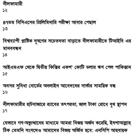
নীলফামারী
১২
৪৭তম বিসিএসের প্রিলিমিনারি পরীক্ষা আবার পেছাল
১৩
বিশ্বব্যাপী প্লাষ্টিক দূষণের সচেতনতা বাড়াতে নীলফামারীতে টিআইবি এর
মানববন্ধন
১৪
আইএমএফ থেকে দ্বিতীয় কিস্তির একশ’ কোটি ডলার ঋণ পেল পাকিস্তান
১৫
অবসর সুবিধা বোর্ডের অনলাইন আবেদনের সার্ভার সাময়িক বন্ধ
১৬
নীলফামারীর হাটবাজারে র‌্যাবের তৎপরতা, জাল টাকা রোধে বুথ স্থাপন
১৭
যেভাবে গণ-অভ্যুত্থানের মাধ্যমে আমরা বিজয় অর্জন করেছি, ইনশাআল্লাহ
ঠিক তেমনি সংসদেও আমাদের বিজয় অর্জিত হবে: এনসিপি আহবায়ক