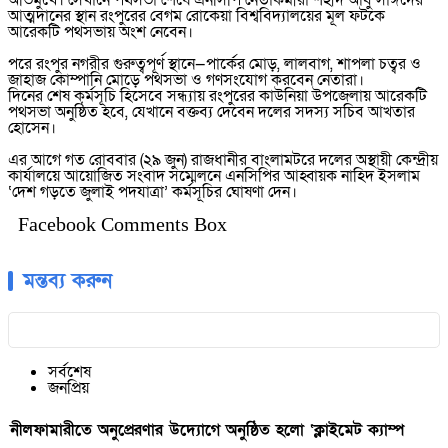
অভিমুখে। সেখানে পথসভা শেষে এনসিপি নেতাকর্মীরা শহীদ আবু সাঈদের
আত্মদানের স্থান রংপুরের বেগম রোকেয়া বিশ্ববিদ্যালয়ের মূল ফটকে
আরেকটি পথসভায় অংশ নেবেন।
পরে রংপুর নগরীর গুরুত্বপূর্ণ স্থানে—পার্কের মোড়, লালবাগ, শাপলা চত্বর ও
জাহাজ কোম্পানি মোড়ে পথসভা ও গণসংযোগ করবেন নেতারা।
দিনের শেষ কর্মসূচি হিসেবে সন্ধ্যায় রংপুরের কাউনিয়া উপজেলায় আরেকটি
পথসভা অনুষ্ঠিত হবে, যেখানে বক্তব্য দেবেন দলের সদস্য সচিব আখতার
হোসেন।
এর আগে গত রোববার (২৯ জুন) রাজধানীর বাংলামটরে দলের অস্থায়ী কেন্দ্রীয়
কার্যালয়ে আয়োজিত সংবাদ সম্মেলনে এনসিপির আহ্বায়ক নাহিদ ইসলাম
‘দেশ গড়তে জুলাই পদযাত্রা’ কর্মসূচির ঘোষণা দেন।
Facebook Comments Box
মন্তব্য করুন
সর্বশেষ
জনপ্রিয়
নীলফামারীতে অনুপ্রেরণার উদ্যোগে অনুষ্ঠিত হলো ‘ক্লাইমেট ক্যাম্প