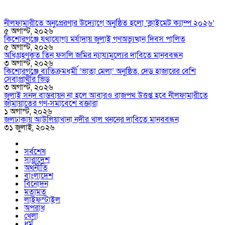
নীলফামারীতে অনুপ্রেরণার উদ্যোগে অনুষ্ঠিত হলো ‘ক্লাইমেট ক্যাম্প ২০২৬’
৫ অগাস্ট, ২০২৬
কিশোরগঞ্জে যথাযোগ্য মর্যাদায় জুলাই গণঅভ্যুত্থান দিবস পালিত
৫ অগাস্ট, ২০২৬
অধিগ্রহণকৃত তিন ফসলি জমির ন্যায্যমূল্যের দাবিতে মানববন্ধন
৩ অগাস্ট, ২০২৬
কিশোরগঞ্জে ব্যতিক্রমধর্মী ‘ভাতা মেলা’ অনুষ্ঠিত, দেড় হাজারের বেশি
সেবাপ্রার্থীর ভিড়
৩ অগাস্ট, ২০২৬
জুলাই সনদ বাস্তবায়ন না হলে আবারও রাজপথ উত্তপ্ত হবে নীলফামারীতে
জামায়াতের গণ-সমাবেশে বক্তারা
১ অগাস্ট, ২০২৬
জলঢাকায় আউলিয়াখানা নদীর খাল খননের দাবিতে মানববন্ধন
৩১ জুলাই, ২০২৬
সর্বশেষ
সারাদেশ
অর্থনীতি
বাংলাদেশ
বিনোদন
মতামত
লাইফস্টাইল
অপরাধ
খেলা
ধর্ম