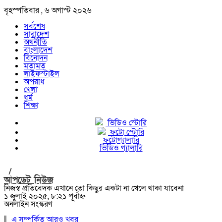
বৃহস্পতিবার , ৬ অগাস্ট ২০২৬
সর্বশেষ
সারাদেশ
অর্থনীতি
বাংলাদেশ
বিনোদন
মতামত
লাইফস্টাইল
অপরাধ
খেলা
ধর্ম
শিক্ষা
ভিডিও স্টোরি
ফটো স্টোরি
ফটোগ্যালারি
ভিডিও গ্যালারি
/
আপডেট নিউজ
নিজস্ব প্রতিবেদক এখানে তো কিছুর একটা না খেলে থাকা যাবেনা
১ জুলাই ২০২৫, ৮:২১ পূর্বাহ্ন
অনলাইন সংস্করণ
এ সম্পর্কিত আরও খবর