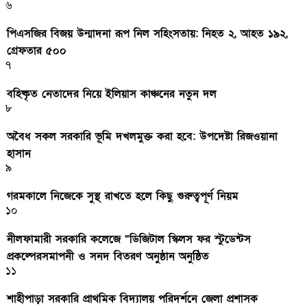
৬
পিএসজির বিজয় উন্মাদনা রূপ নিল সহিংসতায়: নিহত ২, আহত ১৯২,
গ্রেফতার ৫০০
৭
বহিষ্কৃত নেতাদের নিয়ে ইলিয়াস কাঞ্চনের নতুন দল
৮
অবৈধ সকল সরকারি ভূমি দখলমুক্ত করা হবে: উপদেষ্টা রিজওয়ানা
হাসান
৯
গরমকালে নিজেকে সুস্থ রাখতে হলে কিছু গুরুত্বপূর্ণ নিয়ম
১০
নীলফামারী সরকারি কলেজে “ডিজিটাল স্কিলস ফর স্টুডেন্টস
প্রকল্পেরসমাপনী ও সনদ বিতরণ অনুষ্ঠান অনুষ্ঠিত
১১
শাহীপাড়া সরকারি প্রাথমিক বিদ্যালয় পরিদর্শনে জেলা প্রশাসক