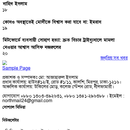
নাহিদ ইসলাম
১৮
কোনও অবস্থাতেই মোদীকে বিশ্বাস করা যাবে না: ইমরান
১৯
মিটফোর্ডে ব্যবসায়ী সোহাগ হত্যা: দ্রুত বিচার ট্রাইব্যুনালে মামলা
নেওয়ার আশ্বাস আসিফ নজরুলের
২০
জনপ্রিয় সব খবর
Sample Page
প্রকাশক ও সম্পাদকঃ মো: আজাহারুল ইসলাম
প্রধান কার্যালয়: হাউস#১২/ই, রোড #১/১১, কালশি, মিরপুর, ঢাকা-১২১৬।
আঞ্চলিক কার্যালয়: উকিলের মোড়, কলেজ স্টেশন রোড, নীলফামারী।
যোগাযোগ +৮৮০ ১৩০৩-৩৯২৬৩১, +৮৮০ ১৩৪১-২৯৬৩৮৮ । ইমেইল :
northmail24@gmail.com
সোশ্যাল মিডিয়া
নিউজলেটার