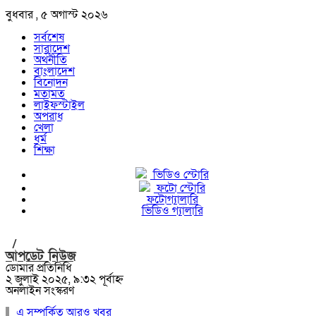
বুধবার , ৫ অগাস্ট ২০২৬
সর্বশেষ
সারাদেশ
অর্থনীতি
বাংলাদেশ
বিনোদন
মতামত
লাইফস্টাইল
অপরাধ
খেলা
ধর্ম
শিক্ষা
ভিডিও স্টোরি
ফটো স্টোরি
ফটোগ্যালারি
ভিডিও গ্যালারি
/
আপডেট নিউজ
ডোমার প্রতিনিধি
২ জুলাই ২০২৫, ৯:৩২ পূর্বাহ্ন
অনলাইন সংস্করণ
এ সম্পর্কিত আরও খবর