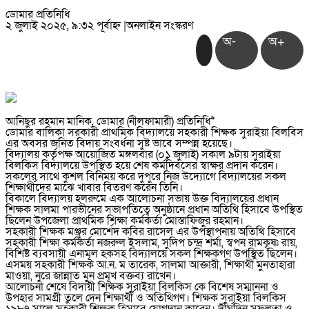
ডোমার প্রতিনিধি
২ জুলাই ২০২৫, ৯:৩২ পূর্বাহ্ন
|
অনলাইন সংস্করণ
অ-
অ+
আনিছুর রহমান মানিক, ডোমার (নীলফামারী) প্রতিনিধি>>
ডোমার বালিকা সরকারী প্রাথমিক বিদ্যালয়ে সহকারী শিক্ষক সুরাইয়া বিলবিস
এর অবসর জনিত বিদায় সংবর্ধনা সুষ্ট ভাবে সম্পন্ন হয়েছে।
বিদ্যালয় কর্তৃপক্ষ আয়োজিত মঙ্গলবার (০১ জুলাই) সকাল ৯টায় সুরাইয়া
বিলকিস বিদ্যালয়ে উপস্থিত হয়ে শেষ কর্মদিবসের স্বাক্ষর প্রদান করেন।
সকলের সাথে কুশল বিনিময় করে দুপুরে নিজ উদ্যোগে বিদ্যালয়ের সকল
শিক্ষার্থীদের মাঝে খাবার বিতরণ করেন তিনি।
বিকালে বিদ্যালয় হলরুমে এক আলোচনা সভায় উক্ত বিদ্যালয়ের প্রধান
শিক্ষক সালমা পারভীনের সভাপতিত্বে অনুষ্ঠানে প্রধান অতিথি হিসাবে উপস্থিত
ছিলেন উপজেলা প্রাথমিক শিক্ষা কর্মকর্তা মোস্তাফিজুর রহমান।
সহকারী শিক্ষক মঞ্জুর মোর্শেদ কবির রাসেল এর উপস্থাপনায় অতিথি হিসাবে
সহকারী শিক্ষা কর্মকর্তা নজরুল ইসলাম, সুদিপ চন্দ্র শর্মা, স্বপন রামকৃষ্ণ রায়,
বিশিষ্ট ব্যবসায়ী এনামূল হকসহ বিদ্যালয়ে সকল শিক্ষকগণ উপস্থিত ছিলেন।
এসময় সহকারী শিক্ষক আ.ন. ম তারেক, সালমা আক্তারী, শিক্ষার্থী মুনতাহারা
মাওয়া, নুরে জান্নাত মুন প্রমূখ বক্তব্য রাখেন।
আলোচনা শেষে বিদায়ী শিক্ষক সুরাইয়া বিলকিস কে বিশেষ সম্মাননা ও
উপহার সামগ্রী তুলে দেন শিক্ষার্থী ও অতিথিগণ। শিক্ষক সুরাইয়া বিলকিস