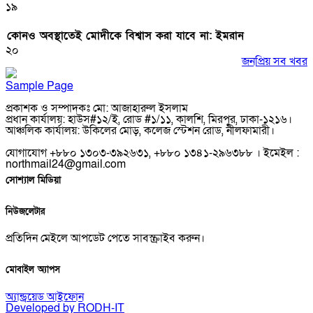
১৯
কোনও অবস্থাতেই মোদীকে বিশ্বাস করা যাবে না: ইমরান
২০
জনপ্রিয় সব খবর
Sample Page
প্রকাশক ও সম্পাদকঃ মো: আজাহারুল ইসলাম
প্রধান কার্যালয়: হাউস#১২/ই, রোড #১/১১, কালশি, মিরপুর, ঢাকা-১২১৬।
আঞ্চলিক কার্যালয়: উকিলের মোড়, কলেজ স্টেশন রোড, নীলফামারী।
যোগাযোগ +৮৮০ ১৩০৩-৩৯২৬৩১, +৮৮০ ১৩৪১-২৯৬৩৮৮ । ইমেইল :
northmail24@gmail.com
সোশ্যাল মিডিয়া
নিউজলেটার
প্রতিদিন মেইলে আপডেট পেতে সাবস্ক্রাইব করুন।
মোবাইল অ্যাপস
অ্যান্ড্রয়েড
আইফোন
Developed by RODH-IT