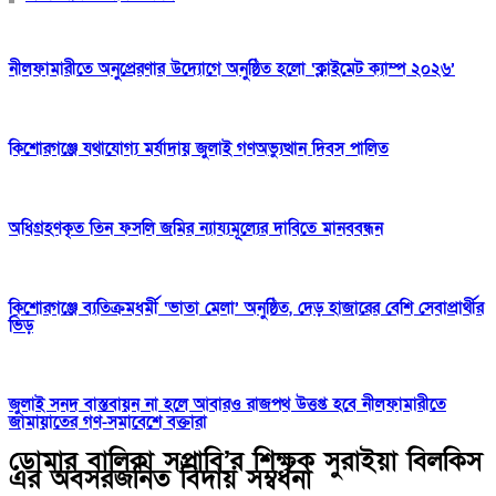
নীলফামারীতে অনুপ্রেরণার উদ্যোগে অনুষ্ঠিত হলো ‘ক্লাইমেট ক্যাম্প ২০২৬’
কিশোরগঞ্জে যথাযোগ্য মর্যাদায় জুলাই গণঅভ্যুত্থান দিবস পালিত
অধিগ্রহণকৃত তিন ফসলি জমির ন্যায্যমূল্যের দাবিতে মানববন্ধন
কিশোরগঞ্জে ব্যতিক্রমধর্মী ‘ভাতা মেলা’ অনুষ্ঠিত, দেড় হাজারের বেশি সেবাপ্রার্থীর
ভিড়
জুলাই সনদ বাস্তবায়ন না হলে আবারও রাজপথ উত্তপ্ত হবে নীলফামারীতে
জামায়াতের গণ-সমাবেশে বক্তারা
ডোমার বালিকা সপ্রাবি’র শিক্ষক সুরাইয়া বিলকিস
এর অবসরজনিত বিদায় সম্বর্ধনা