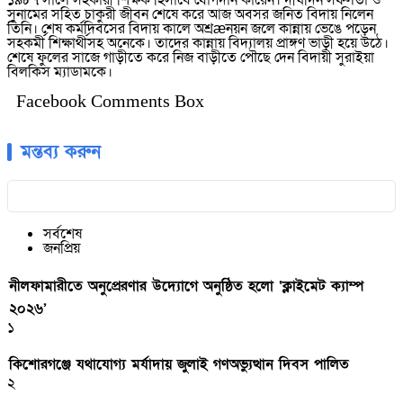
১৯৮৭ সালে সহকারী শিক্ষক হিসাবে যোগদান কারেন। দীর্ঘদিন সফলতা ও
সুনামের সহিত চাকুরী জীবন শেষে করে আজ অবসর জনিত বিদায় নিলেন
তিনি। শেষ কর্মদিবসের বিদায় কালে অশ্রæনয়ন জলে কান্নায় ভেঙে পড়েন
সহকর্মী শিক্ষার্থীসহ অনেকে। তাদের কান্নায় বিদ্যালয় প্রাঙ্গণ ভাড়ী হয়ে উঠে।
শেষে ফুলের সাজে গাড়ীতে করে নিজ বাড়ীতে পৌছে দেন বিদায়ী সুরাইয়া
বিলকিস ম্যাডামকে।
Facebook Comments Box
মন্তব্য করুন
সর্বশেষ
জনপ্রিয়
নীলফামারীতে অনুপ্রেরণার উদ্যোগে অনুষ্ঠিত হলো ‘ক্লাইমেট ক্যাম্প
২০২৬’
১
কিশোরগঞ্জে যথাযোগ্য মর্যাদায় জুলাই গণঅভ্যুত্থান দিবস পালিত
২