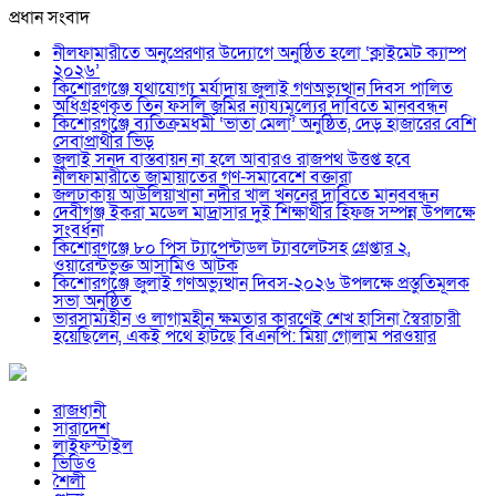
প্রধান সংবাদ
নীলফামারীতে অনুপ্রেরণার উদ্যোগে অনুষ্ঠিত হলো ‘ক্লাইমেট ক্যাম্প
২০২৬’
কিশোরগঞ্জে যথাযোগ্য মর্যাদায় জুলাই গণঅভ্যুত্থান দিবস পালিত
অধিগ্রহণকৃত তিন ফসলি জমির ন্যায্যমূল্যের দাবিতে মানববন্ধন
কিশোরগঞ্জে ব্যতিক্রমধর্মী ‘ভাতা মেলা’ অনুষ্ঠিত, দেড় হাজারের বেশি
সেবাপ্রার্থীর ভিড়
জুলাই সনদ বাস্তবায়ন না হলে আবারও রাজপথ উত্তপ্ত হবে
নীলফামারীতে জামায়াতের গণ-সমাবেশে বক্তারা
জলঢাকায় আউলিয়াখানা নদীর খাল খননের দাবিতে মানববন্ধন
দেবীগঞ্জ ইকরা মডেল মাদ্রাসার দুই শিক্ষার্থীর হিফজ সম্পন্ন উপলক্ষে
সংবর্ধনা
কিশোরগঞ্জে ৮০ পিস ট্যাপেন্টাডল ট্যাবলেটসহ গ্রেপ্তার ২,
ওয়ারেন্টভুক্ত আসামিও আটক
কিশোরগঞ্জে জুলাই গণঅভ্যুত্থান দিবস-২০২৬ উপলক্ষে প্রস্তুতিমূলক
সভা অনুষ্ঠিত
ভারসাম্যহীন ও লাগামহীন ক্ষমতার কারণেই শেখ হাসিনা স্বৈরাচারী
হয়েছিলেন, একই পথে হাঁটছে বিএনপি: মিয়া গোলাম পরওয়ার
রাজধানী
সারাদেশ
লাইফস্টাইল
ভিডিও
শৈলী