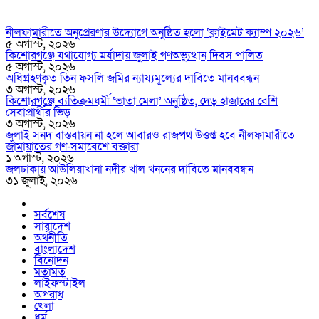
নীলফামারীতে অনুপ্রেরণার উদ্যোগে অনুষ্ঠিত হলো ‘ক্লাইমেট ক্যাম্প ২০২৬’
৫ অগাস্ট, ২০২৬
কিশোরগঞ্জে যথাযোগ্য মর্যাদায় জুলাই গণঅভ্যুত্থান দিবস পালিত
৫ অগাস্ট, ২০২৬
অধিগ্রহণকৃত তিন ফসলি জমির ন্যায্যমূল্যের দাবিতে মানববন্ধন
৩ অগাস্ট, ২০২৬
কিশোরগঞ্জে ব্যতিক্রমধর্মী ‘ভাতা মেলা’ অনুষ্ঠিত, দেড় হাজারের বেশি
সেবাপ্রার্থীর ভিড়
৩ অগাস্ট, ২০২৬
জুলাই সনদ বাস্তবায়ন না হলে আবারও রাজপথ উত্তপ্ত হবে নীলফামারীতে
জামায়াতের গণ-সমাবেশে বক্তারা
১ অগাস্ট, ২০২৬
জলঢাকায় আউলিয়াখানা নদীর খাল খননের দাবিতে মানববন্ধন
৩১ জুলাই, ২০২৬
সর্বশেষ
সারাদেশ
অর্থনীতি
বাংলাদেশ
বিনোদন
মতামত
লাইফস্টাইল
অপরাধ
খেলা
ধর্ম