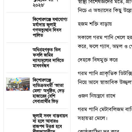
স্বাস্থ্য বিশেষজ্ঞদের মত
২০২৬’
নিচে এ অভ্যাসের কিছু উল্
কিশোরগঞ্জে যথাযোগ্য
হজম শক্তি বাড়ায়
মর্যাদায় জুলাই
গণঅভ্যুত্থান দিবস
পালিত
সকালে গরম পানি খেলে হজম 
করে, ফলে গ্যাস, অম্বল ও 
অধিগ্রহণকৃত তিন
ফসলি জমির
দেহকে বিষমুক্ত করে
ন্যায্যমূল্যের দাবিতে
মানববন্ধন
গরম পানি প্রাকৃতিক ডিটক্
কিশোরগঞ্জে
নিয়ে আসে স্বাভাবিক উজ্জ্ব
ব্যতিক্রমধর্মী ‘ভাতা
মেলা’ অনুষ্ঠিত, দেড়
ওজন নিয়ন্ত্রণে রাখে
হাজারের বেশি
সেবাপ্রার্থীর ভিড়
গরম পানি মেটাবলিজম বাড়
জুলাই সনদ বাস্তবায়ন
সহায়তা মেলে।
না হলে আবারও
রাজপথ উত্তপ্ত হবে
কোষ্ঠকাঠিন্য দূর করে
নীলফামারীতে