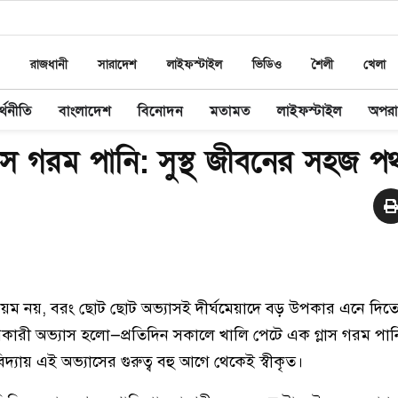
রাজধানী
সারাদেশ
লাইফস্টাইল
ভিডিও
শৈলী
খেলা
্থনীতি
বাংলাদেশ
বিনোদন
মতামত
লাইফস্টাইল
অপর
াস গরম পানি: সুস্থ জীবনের সহজ প
িয়ম নয়, বরং ছোট ছোট অভ্যাসই দীর্ঘমেয়াদে বড় উপকার এনে দিত
উপকারী অভ্যাস হলো—প্রতিদিন সকালে খালি পেটে এক গ্লাস গরম পা
বিদ্যায় এই অভ্যাসের গুরুত্ব বহু আগে থেকেই স্বীকৃত।