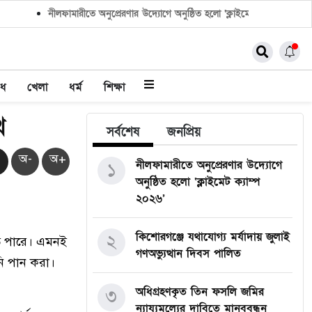
নীলফামারীতে অনুপ্রেরণার উদ্যোগে অনুষ্ঠিত হলো ‘ক্লাইমেট ক্যাম্প ২০২৬’
াধ
খেলা
ধর্ম
শিক্ষা
থ
সর্বশেষ
জনপ্রিয়
অ-
অ+
নীলফামারীতে অনুপ্রেরণার উদ্যোগে
১
অনুষ্ঠিত হলো ‘ক্লাইমেট ক্যাম্প
২০২৬’
কিশোরগঞ্জে যথাযোগ্য মর্যাদায় জুলাই
২
ে পারে। এমনই
গণঅভ্যুত্থান দিবস পালিত
নি পান করা।
অধিগ্রহণকৃত তিন ফসলি জমির
৩
ন্যায্যমূল্যের দাবিতে মানববন্ধন