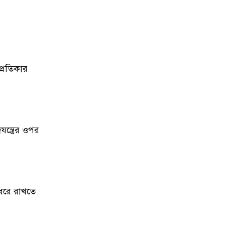
কিশোরগঞ্জে ৮০ পিস ট্যাপেন্টাডল
৮
ট্যাবলেটসহ গ্রেপ্তার ২, ওয়ারেন্টভুক্ত
আসামিও আটক
কিশোরগঞ্জে জুলাই গণঅভ্যুত্থান
৯
প্রতিকার
দিবস-২০২৬ উপলক্ষে প্রস্তুতিমূলক
সভা অনুষ্ঠিত
ভারসাম্যহীন ও লাগামহীন ক্ষমতার
১০
কারণেই শেখ হাসিনা স্বৈরাচারী
ন্ত্রের ওপর
হয়েছিলেন, একই পথে হাঁটছে
বিএনপি: মিয়া গোলাম পরওয়ার
দেবীগঞ্জে ইউপি চেয়ারম্যানের বিরুদ্ধে
১১
বৈধ ওয়ারিশদের বঞ্চিত করে পালিত
ধরে রাখতে
কন্যাকে ওয়ারিশ সনদ দেওয়ার
অভিযোগ