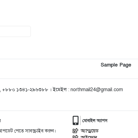
কিশোরগঞ্জে খেলতে গিয়ে পুকুরে ডুবে
১৭
৮ বছরের শিশুর মৃত্যু
জলঢাকায় নির্ধারিত সময়ের আগে
১৮
প্রাথমিক বিদ্যালয় ছুটি
১৯
Sample Page
কিশোরগঞ্জে জুলাই শহিদ দিবস -২৬
২০
উপলক্ষে আলোচনা সভা অনুষ্ঠিত
 +৮৮০ ১৩৪১-২৯৬৩৮৮ । ইমেইল : northmail24@gmail.com
র
মোবাইল অ্যাপস
আপডেট পেতে সাবস্ক্রাইব করুন।
অ্যান্ড্রয়েড
আইফোন