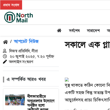
প্রধান সংবাদ
সর্বশেষ
সারাদেশ
অর
/
আপডেট নিউজ
সকালে এক গ্ল
নিজস্ব প্রতিনিধি, নীরা
২০ জুলাই ২০২৫, ৭:২০ পূর্বাহ্ন
অনলাইন সংস্করণ
এ সম্পর্কিত আরও খবর
সুস্থ থাকতে কঠিন কোনো ন
একটি সহজ কিন্তু অত্যন্ত 
নীলফামারীতে
আয়ুর্বেদসহ প্রাচ্য চিকিৎসা
অনুপ্রেরণার উদ্যোগে
অনুষ্ঠিত হলো
‘ক্লাইমেট ক্যাম্প