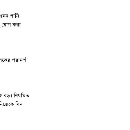
২০২৫ সালের প্রশ্নে ২০২৬ সালের
১২
এইচএসসি পরীক্ষা: তদন্তে ৩
 এমন পানি
সদস্যের কমিটি
ু যোগ করা
কিশোরগঞ্জে গাঁজা সেবনের দায়ে
১৩
যুবকের ৭ দিনের কারাদণ্ড
ৎসকের পরামর্শ
পৌনে ২ ঘন্টা ধরে ২০২৫ সালের
১৪
প্রশ্নপত্রে নেওয়া হলো ২০২৬ এর
এইচএসসি পরীক্ষা
প্রাথমিক শিক্ষায় স্কুল ফিডিং: পুষ্টি,
১৫
েক বড়। নিয়মিত
উপস্থিতি ও মেধার বিকাশ
 নিজেকে দিন
১৬