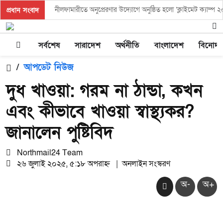
নীলফামারীতে অনুপ্রেরণার উদ্যোগে অনুষ্ঠিত হলো ‘ক্লাইমেট ক্যাম্প 
প্রধান সংবাদ
কিশোরগঞ্জে যথাযোগ্য মর্যাদায় জুলাই গণঅভ্যুত্থান দিবস পালিত
সর্বশেষ
সারাদেশ
অর্থনীতি
বাংলাদেশ
বিনোদ
অধিগ্রহণকৃত তিন ফসলি জমির ন্যায্যমূল্যের দাবিতে মানববন্ধন
/
আপডেট নিউজ
কিশোরগঞ্জে ব্যতিক্রমধর্মী ‘ভাতা মেলা’ অনুষ্ঠিত, দেড় হাজারের বেশি সে
দুধ খাওয়া: গরম না ঠান্ডা, কখন
জুলাই সনদ বাস্তবায়ন না হলে আবারও রাজপথ উত্তপ্ত হবে নীলফামার
এবং কীভাবে খাওয়া স্বাস্থ্যকর?
জলঢাকায় আউলিয়াখানা নদীর খাল খননের দাবিতে মানববন্ধন
জানালেন পুষ্টিবিদ
দেবীগঞ্জ ইকরা মডেল মাদ্রাসার দুই শিক্ষার্থীর হিফজ সম্পন্ন উপলক্ষে 
কিশোরগঞ্জে ৮০ পিস ট্যাপেন্টাডল ট্যাবলেটসহ গ্রেপ্তার ২, ওয়ারেন
Northmail24 Team
২৬ জুলাই ২০২৫, ৫:১৮ অপরাহ্ন
|
অনলাইন সংস্করণ
কিশোরগঞ্জে জুলাই গণঅভ্যুত্থান দিবস-২০২৬ উপলক্ষে প্রস্তুতিমূলক স
অ-
অ+
ভারসাম্যহীন ও লাগামহীন ক্ষমতার কারণেই শেখ হাসিনা স্বৈরাচারী