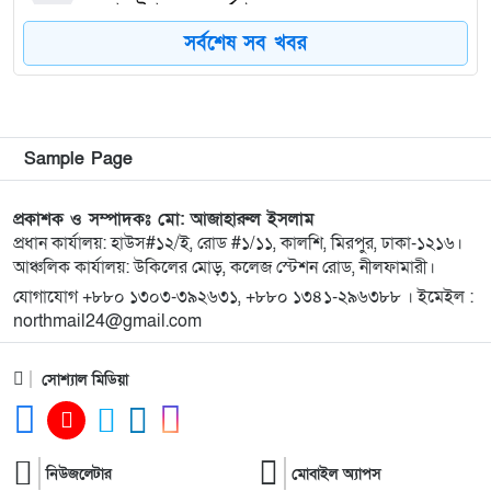
সম্পন্ন উপলক্ষে সংবর্ধনা
সর্বশেষ সব খবর
৮
কিশোরগঞ্জে ৮০ পিস ট্যাপেন্টাডল ট্যাবলেটসহ গ্রেপ্তার ২,
ওয়ারেন্টভুক্ত আসামিও আটক
৯
কিশোরগঞ্জে জুলাই গণঅভ্যুত্থান দিবস-২০২৬ উপলক্ষে
Sample Page
প্রস্তুতিমূলক সভা অনুষ্ঠিত
প্রকাশক ও সম্পাদকঃ মো: আজাহারুল ইসলাম
প্রধান কার্যালয়: হাউস#১২/ই, রোড #১/১১, কালশি, মিরপুর, ঢাকা-১২১৬।
১০
ভারসাম্যহীন ও লাগামহীন ক্ষমতার কারণেই শেখ হাসিনা
আঞ্চলিক কার্যালয়: উকিলের মোড়, কলেজ স্টেশন রোড, নীলফামারী।
স্বৈরাচারী হয়েছিলেন, একই পথে হাঁটছে বিএনপি: মিয়া
গোলাম পরওয়ার
যোগাযোগ +৮৮০ ১৩০৩-৩৯২৬৩১, +৮৮০ ১৩৪১-২৯৬৩৮৮ । ইমেইল :
northmail24@gmail.com
১১
দেবীগঞ্জে ইউপি চেয়ারম্যানের বিরুদ্ধে বৈধ ওয়ারিশদের
সোশ্যাল মিডিয়া
বঞ্চিত করে পালিত কন্যাকে ওয়ারিশ সনদ দেওয়ার
অভিযোগ
১২
২০২৫ সালের প্রশ্নে ২০২৬ সালের এইচএসসি পরীক্ষা:
নিউজলেটার
মোবাইল অ্যাপস