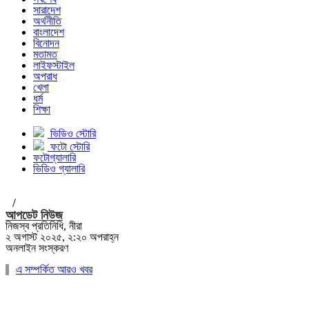
সারাদেশ
অর্থনীতি
বাংলাদেশ
বিনোদন
মতামত
লাইফস্টাইল
অপরাধ
খেলা
ধর্ম
শিক্ষা
ভিডিও স্টোরি
ফটো স্টোরি
ফটোগ্যালারি
ভিডিও গ্যালারি
/
আপডেট নিউজ
নিজস্ব প্রতিনিধি, নীরা
২ অগাস্ট ২০২৫, ২:২০ অপরাহ্ন
অনলাইন সংস্করণ
এ সম্পর্কিত আরও খবর