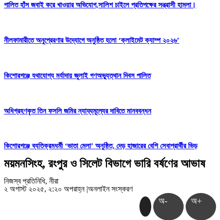
পালিত হাঁস জবাই করে খাওয়ার অভিযোগ,সালিশ চাইলে প্রতিপক্ষের সন্ত্রাসী হামলা।
নীলফামারীতে অনুপ্রেরণার উদ্যোগে অনুষ্ঠিত হলো ‘ক্লাইমেট ক্যাম্প ২০২৬’
কিশোরগঞ্জে যথাযোগ্য মর্যাদায় জুলাই গণঅভ্যুত্থান দিবস পালিত
অধিগ্রহণকৃত তিন ফসলি জমির ন্যায্যমূল্যের দাবিতে মানববন্ধন
কিশোরগঞ্জে ব্যতিক্রমধর্মী ‘ভাতা মেলা’ অনুষ্ঠিত, দেড় হাজারের বেশি সেবাপ্রার্থীর ভিড়
ময়মনসিংহ, রংপুর ও সিলেট বিভাগে ভারি বর্ষণের আভাষ
নিজস্ব প্রতিনিধি, নীরা
২ অগাস্ট ২০২৫, ২:২০ অপরাহ্ন
|
অনলাইন সংস্করণ
অ-
অ+