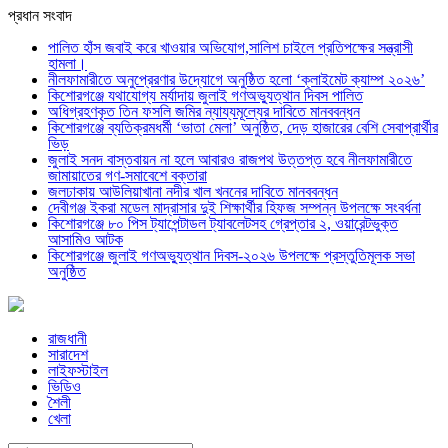
প্রধান সংবাদ
পালিত হাঁস জবাই করে খাওয়ার অভিযোগ,সালিশ চাইলে প্রতিপক্ষের সন্ত্রাসী
হামলা।
নীলফামারীতে অনুপ্রেরণার উদ্যোগে অনুষ্ঠিত হলো ‘ক্লাইমেট ক্যাম্প ২০২৬’
কিশোরগঞ্জে যথাযোগ্য মর্যাদায় জুলাই গণঅভ্যুত্থান দিবস পালিত
অধিগ্রহণকৃত তিন ফসলি জমির ন্যায্যমূল্যের দাবিতে মানববন্ধন
কিশোরগঞ্জে ব্যতিক্রমধর্মী ‘ভাতা মেলা’ অনুষ্ঠিত, দেড় হাজারের বেশি সেবাপ্রার্থীর
ভিড়
জুলাই সনদ বাস্তবায়ন না হলে আবারও রাজপথ উত্তপ্ত হবে নীলফামারীতে
জামায়াতের গণ-সমাবেশে বক্তারা
জলঢাকায় আউলিয়াখানা নদীর খাল খননের দাবিতে মানববন্ধন
দেবীগঞ্জ ইকরা মডেল মাদ্রাসার দুই শিক্ষার্থীর হিফজ সম্পন্ন উপলক্ষে সংবর্ধনা
কিশোরগঞ্জে ৮০ পিস ট্যাপেন্টাডল ট্যাবলেটসহ গ্রেপ্তার ২, ওয়ারেন্টভুক্ত
আসামিও আটক
কিশোরগঞ্জে জুলাই গণঅভ্যুত্থান দিবস-২০২৬ উপলক্ষে প্রস্তুতিমূলক সভা
অনুষ্ঠিত
রাজধানী
সারাদেশ
লাইফস্টাইল
ভিডিও
শৈলী
খেলা