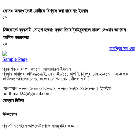
কোনও অবস্থাতেই মোদীকে বিশ্বাস করা যাবে না: ইমরান
১৯
মিটফোর্ডে ব্যবসায়ী সোহাগ হত্যা: দ্রুত বিচার ট্রাইব্যুনালে মামলা নেওয়ার আশ্বাস
আসিফ নজরুলের
২০
জনপ্রিয় সব খবর
Sample Page
প্রকাশক ও সম্পাদকঃ মো: আজাহারুল ইসলাম
প্রধান কার্যালয়: হাউস#১২/ই, রোড #১/১১, কালশি, মিরপুর, ঢাকা-১২১৬। আঞ্চলিক
কার্যালয়: উকিলের মোড়, কলেজ স্টেশন রোড, নীলফামারী।
যোগাযোগ +৮৮০ ১৩০৩-৩৯২৬৩১, +৮৮০ ১৩৪১-২৯৬৩৮৮ । ইমেইল :
northmail24@gmail.com
সোশ্যাল মিডিয়া
নিউজলেটার
প্রতিদিন মেইলে আপডেট পেতে সাবস্ক্রাইব করুন।