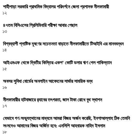
শাহীপাড়া সরকারি প্রাথমিক বিদ্যালয় পরিদর্শনে জেলা প্রশাসক নীলফামারী
১২
৪৭তম বিসিএসের প্রিলিমিনারি পরীক্ষা আবার পেছাল
১৩
বিশ্বব্যাপী প্লাষ্টিক দূষণের সচেতনতা বাড়াতে নীলফামারীতে টিআইবি এর মানববন্ধন
১৪
আইএমএফ থেকে দ্বিতীয় কিস্তির একশ’ কোটি ডলার ঋণ পেল পাকিস্তান
১৫
অবসর সুবিধা বোর্ডের অনলাইন আবেদনের সার্ভার সাময়িক বন্ধ
১৬
নীলফামারীর হাটবাজারে র‌্যাবের তৎপরতা, জাল টাকা রোধে বুথ স্থাপন
১৭
যেভাবে গণ-অভ্যুত্থানের মাধ্যমে আমরা বিজয় অর্জন করেছি, ইনশাআল্লাহ ঠিক তেমনি
সংসদেও আমাদের বিজয় অর্জিত হবে: এনসিপি আহবায়ক নাহিদ ইসলাম
১৮