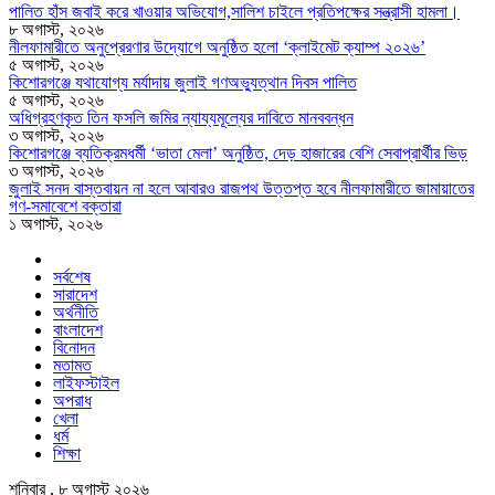
পালিত হাঁস জবাই করে খাওয়ার অভিযোগ,সালিশ চাইলে প্রতিপক্ষের সন্ত্রাসী হামলা।
৮ অগাস্ট, ২০২৬
নীলফামারীতে অনুপ্রেরণার উদ্যোগে অনুষ্ঠিত হলো ‘ক্লাইমেট ক্যাম্প ২০২৬’
৫ অগাস্ট, ২০২৬
কিশোরগঞ্জে যথাযোগ্য মর্যাদায় জুলাই গণঅভ্যুত্থান দিবস পালিত
৫ অগাস্ট, ২০২৬
অধিগ্রহণকৃত তিন ফসলি জমির ন্যায্যমূল্যের দাবিতে মানববন্ধন
৩ অগাস্ট, ২০২৬
কিশোরগঞ্জে ব্যতিক্রমধর্মী ‘ভাতা মেলা’ অনুষ্ঠিত, দেড় হাজারের বেশি সেবাপ্রার্থীর ভিড়
৩ অগাস্ট, ২০২৬
জুলাই সনদ বাস্তবায়ন না হলে আবারও রাজপথ উত্তপ্ত হবে নীলফামারীতে জামায়াতের
গণ-সমাবেশে বক্তারা
১ অগাস্ট, ২০২৬
সর্বশেষ
সারাদেশ
অর্থনীতি
বাংলাদেশ
বিনোদন
মতামত
লাইফস্টাইল
অপরাধ
খেলা
ধর্ম
শিক্ষা
শনিবার , ৮ অগাস্ট ২০২৬