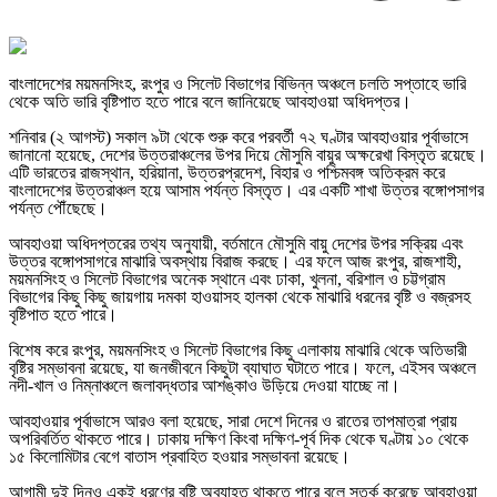
বাংলাদেশের ময়মনসিংহ, রংপুর ও সিলেট বিভাগের বিভিন্ন অঞ্চলে চলতি সপ্তাহে ভারি
থেকে অতি ভারি বৃষ্টিপাত হতে পারে বলে জানিয়েছে আবহাওয়া অধিদপ্তর।
শনিবার (২ আগস্ট) সকাল ৯টা থেকে শুরু করে পরবর্তী ৭২ ঘণ্টার আবহাওয়ার পূর্বাভাসে
জানানো হয়েছে, দেশের উত্তরাঞ্চলের উপর দিয়ে মৌসুমি বায়ুর অক্ষরেখা বিস্তৃত রয়েছে।
এটি ভারতের রাজস্থান, হরিয়ানা, উত্তরপ্রদেশ, বিহার ও পশ্চিমবঙ্গ অতিক্রম করে
বাংলাদেশের উত্তরাঞ্চল হয়ে আসাম পর্যন্ত বিস্তৃত। এর একটি শাখা উত্তর বঙ্গোপসাগর
পর্যন্ত পৌঁছেছে।
আবহাওয়া অধিদপ্তরের তথ্য অনুযায়ী, বর্তমানে মৌসুমি বায়ু দেশের উপর সক্রিয় এবং
উত্তর বঙ্গোপসাগরে মাঝারি অবস্থায় বিরাজ করছে। এর ফলে আজ রংপুর, রাজশাহী,
ময়মনসিংহ ও সিলেট বিভাগের অনেক স্থানে এবং ঢাকা, খুলনা, বরিশাল ও চট্টগ্রাম
বিভাগের কিছু কিছু জায়গায় দমকা হাওয়াসহ হালকা থেকে মাঝারি ধরনের বৃষ্টি ও বজ্রসহ
বৃষ্টিপাত হতে পারে।
বিশেষ করে রংপুর, ময়মনসিংহ ও সিলেট বিভাগের কিছু এলাকায় মাঝারি থেকে অতিভারী
বৃষ্টির সম্ভাবনা রয়েছে, যা জনজীবনে কিছুটা ব্যাঘাত ঘটাতে পারে। ফলে, এইসব অঞ্চলে
নদী-খাল ও নিম্নাঞ্চলে জলাবদ্ধতার আশঙ্কাও উড়িয়ে দেওয়া যাচ্ছে না।
আবহাওয়ার পূর্বাভাসে আরও বলা হয়েছে, সারা দেশে দিনের ও রাতের তাপমাত্রা প্রায়
অপরিবর্তিত থাকতে পারে। ঢাকায় দক্ষিণ কিংবা দক্ষিণ-পূর্ব দিক থেকে ঘণ্টায় ১০ থেকে
১৫ কিলোমিটার বেগে বাতাস প্রবাহিত হওয়ার সম্ভাবনা রয়েছে।
আগামী দুই দিনও একই ধরণের বৃষ্টি অব্যাহত থাকতে পারে বলে সতর্ক করেছে আবহাওয়া