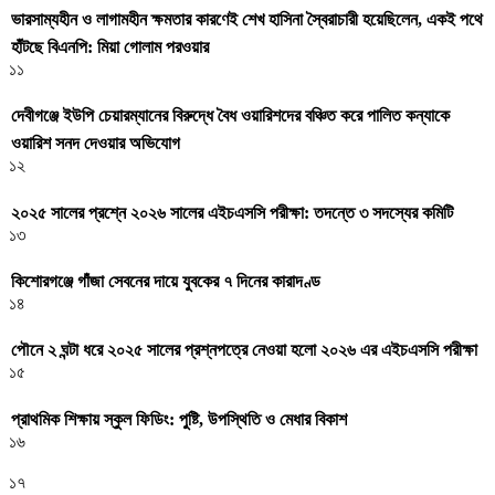
ভারসাম্যহীন ও লাগামহীন ক্ষমতার কারণেই শেখ হাসিনা স্বৈরাচারী হয়েছিলেন, একই পথে
হাঁটছে বিএনপি: মিয়া গোলাম পরওয়ার
১১
দেবীগঞ্জে ইউপি চেয়ারম্যানের বিরুদ্ধে বৈধ ওয়ারিশদের বঞ্চিত করে পালিত কন্যাকে
ওয়ারিশ সনদ দেওয়ার অভিযোগ
১২
২০২৫ সালের প্রশ্নে ২০২৬ সালের এইচএসসি পরীক্ষা: তদন্তে ৩ সদস্যের কমিটি
১৩
কিশোরগঞ্জে গাঁজা সেবনের দায়ে যুবকের ৭ দিনের কারাদণ্ড
১৪
পৌনে ২ ঘন্টা ধরে ২০২৫ সালের প্রশ্নপত্রে নেওয়া হলো ২০২৬ এর এইচএসসি পরীক্ষা
১৫
প্রাথমিক শিক্ষায় স্কুল ফিডিং: পুষ্টি, উপস্থিতি ও মেধার বিকাশ
১৬
১৭