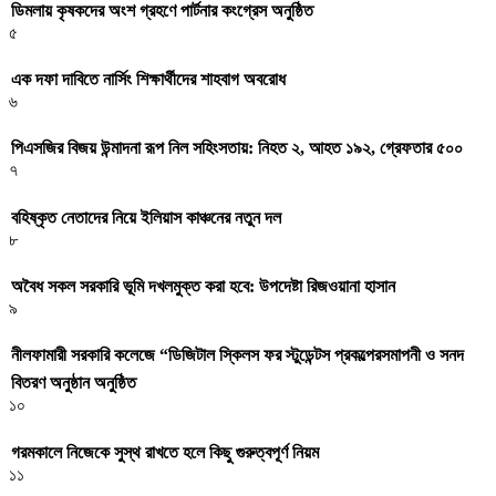
ডিমলায় কৃষকদের অংশ গ্রহণে পার্টনার কংগ্রেস অনুষ্ঠিত
৫
এক দফা দাবিতে নার্সিং শিক্ষার্থীদের শাহবাগ অবরোধ
৬
পিএসজির বিজয় উন্মাদনা রূপ নিল সহিংসতায়: নিহত ২, আহত ১৯২, গ্রেফতার ৫০০
৭
বহিষ্কৃত নেতাদের নিয়ে ইলিয়াস কাঞ্চনের নতুন দল
৮
অবৈধ সকল সরকারি ভূমি দখলমুক্ত করা হবে: উপদেষ্টা রিজওয়ানা হাসান
৯
নীলফামারী সরকারি কলেজে “ডিজিটাল স্কিলস ফর স্টুডেন্টস প্রকল্পেরসমাপনী ও সনদ
বিতরণ অনুষ্ঠান অনুষ্ঠিত
১০
গরমকালে নিজেকে সুস্থ রাখতে হলে কিছু গুরুত্বপূর্ণ নিয়ম
১১