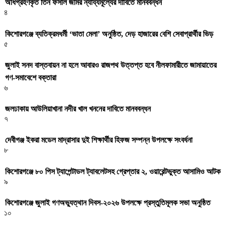
অধিগ্রহণকৃত তিন ফসলি জমির ন্যায্যমূল্যের দাবিতে মানববন্ধন
৪
কিশোরগঞ্জে ব্যতিক্রমধর্মী ‘ভাতা মেলা’ অনুষ্ঠিত, দেড় হাজারের বেশি সেবাপ্রার্থীর ভিড়
৫
জুলাই সনদ বাস্তবায়ন না হলে আবারও রাজপথ উত্তপ্ত হবে নীলফামারীতে জামায়াতের
গণ-সমাবেশে বক্তারা
৬
জলঢাকায় আউলিয়াখানা নদীর খাল খননের দাবিতে মানববন্ধন
৭
দেবীগঞ্জ ইকরা মডেল মাদ্রাসার দুই শিক্ষার্থীর হিফজ সম্পন্ন উপলক্ষে সংবর্ধনা
৮
কিশোরগঞ্জে ৮০ পিস ট্যাপেন্টাডল ট্যাবলেটসহ গ্রেপ্তার ২, ওয়ারেন্টভুক্ত আসামিও আটক
৯
কিশোরগঞ্জে জুলাই গণঅভ্যুত্থান দিবস-২০২৬ উপলক্ষে প্রস্তুতিমূলক সভা অনুষ্ঠিত
১০