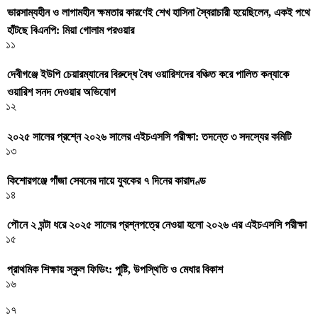
ভারসাম্যহীন ও লাগামহীন ক্ষমতার কারণেই শেখ হাসিনা স্বৈরাচারী হয়েছিলেন, একই পথে
হাঁটছে বিএনপি: মিয়া গোলাম পরওয়ার
১১
দেবীগঞ্জে ইউপি চেয়ারম্যানের বিরুদ্ধে বৈধ ওয়ারিশদের বঞ্চিত করে পালিত কন্যাকে
ওয়ারিশ সনদ দেওয়ার অভিযোগ
১২
২০২৫ সালের প্রশ্নে ২০২৬ সালের এইচএসসি পরীক্ষা: তদন্তে ৩ সদস্যের কমিটি
১৩
কিশোরগঞ্জে গাঁজা সেবনের দায়ে যুবকের ৭ দিনের কারাদণ্ড
১৪
পৌনে ২ ঘন্টা ধরে ২০২৫ সালের প্রশ্নপত্রে নেওয়া হলো ২০২৬ এর এইচএসসি পরীক্ষা
১৫
প্রাথমিক শিক্ষায় স্কুল ফিডিং: পুষ্টি, উপস্থিতি ও মেধার বিকাশ
১৬
১৭