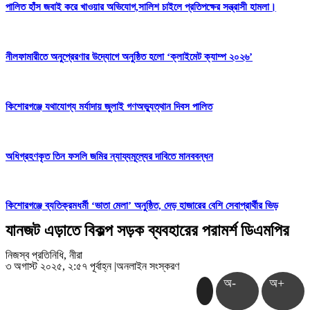
পালিত হাঁস জবাই করে খাওয়ার অভিযোগ,সালিশ চাইলে প্রতিপক্ষের সন্ত্রাসী হামলা।
নীলফামারীতে অনুপ্রেরণার উদ্যোগে অনুষ্ঠিত হলো ‘ক্লাইমেট ক্যাম্প ২০২৬’
কিশোরগঞ্জে যথাযোগ্য মর্যাদায় জুলাই গণঅভ্যুত্থান দিবস পালিত
অধিগ্রহণকৃত তিন ফসলি জমির ন্যায্যমূল্যের দাবিতে মানববন্ধন
কিশোরগঞ্জে ব্যতিক্রমধর্মী ‘ভাতা মেলা’ অনুষ্ঠিত, দেড় হাজারের বেশি সেবাপ্রার্থীর ভিড়
যানজট এড়াতে বিকল্প সড়ক ব্যবহারের পরামর্শ ডিএমপির
নিজস্ব প্রতিনিধি, নীরা
৩ অগাস্ট ২০২৫, ২:৫৭ পূর্বাহ্ন
|
অনলাইন সংস্করণ
অ-
অ+