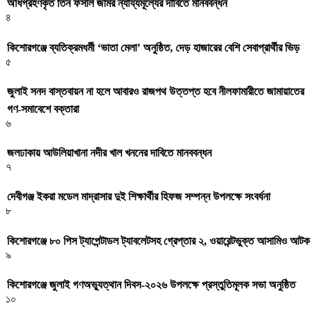
অধিগ্রহণকৃত তিন ফসলি জমির ন্যায্যমূল্যের দাবিতে মানববন্ধন
৪
কিশোরগঞ্জে ব্যতিক্রমধর্মী ‘ভাতা মেলা’ অনুষ্ঠিত, দেড় হাজারের বেশি সেবাপ্রার্থীর ভিড়
৫
জুলাই সনদ বাস্তবায়ন না হলে আবারও রাজপথ উত্তপ্ত হবে নীলফামারীতে জামায়াতের
গণ-সমাবেশে বক্তারা
৬
জলঢাকায় আউলিয়াখানা নদীর খাল খননের দাবিতে মানববন্ধন
৭
দেবীগঞ্জ ইকরা মডেল মাদ্রাসার দুই শিক্ষার্থীর হিফজ সম্পন্ন উপলক্ষে সংবর্ধনা
৮
কিশোরগঞ্জে ৮০ পিস ট্যাপেন্টাডল ট্যাবলেটসহ গ্রেপ্তার ২, ওয়ারেন্টভুক্ত আসামিও আটক
৯
কিশোরগঞ্জে জুলাই গণঅভ্যুত্থান দিবস-২০২৬ উপলক্ষে প্রস্তুতিমূলক সভা অনুষ্ঠিত
১০