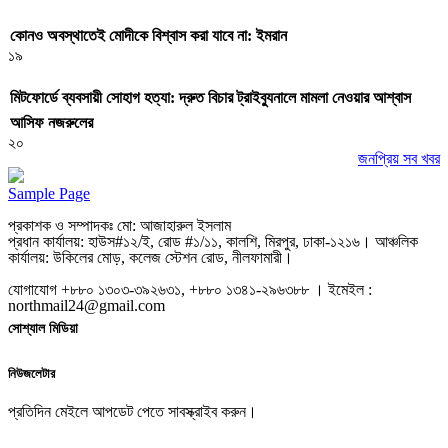
কোনও অবস্থাতেই মোদীকে বিশ্বাস করা যাবে না: ইমরান
১৯
মিটফোর্ডে ব্যবসায়ী সোহাগ হত্যা: দ্রুত বিচার ট্রাইব্যুনালে মামলা নেওয়ার আশ্বাস
আসিফ নজরুলের
২০
জনপ্রিয় সব খবর
Sample Page
প্রকাশক ও সম্পাদকঃ মো: আজাহারুল ইসলাম
প্রধান কার্যালয়: হাউস#১২/ই, রোড #১/১১, কালশি, মিরপুর, ঢাকা-১২১৬। আঞ্চলিক
কার্যালয়: উকিলের মোড়, কলেজ স্টেশন রোড, নীলফামারী।
যোগাযোগ +৮৮০ ১৩০৩-৩৯২৬৩১, +৮৮০ ১৩৪১-২৯৬৩৮৮ । ইমেইল :
northmail24@gmail.com
সোশ্যাল মিডিয়া
নিউজলেটার
প্রতিদিন মেইলে আপডেট পেতে সাবস্ক্রাইব করুন।