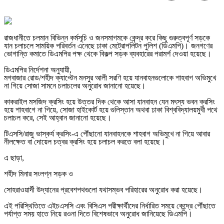
রাজধানীতে চলমান বিভিন্ন কর্মসূচি ও জনসমাগমকে কেন্দ্র করে কিছু গুরুত্বপূর্ণ সড়কে
যান চলাচলে সাময়িক পরিবর্তন এনেছে ঢাকা মেট্রোপলিটন পুলিশ (ডিএমপি)। জনগণের
ভোগান্তি কমাতে ডিএমপির পক্ষ থেকে বিকল্প সড়ক ব্যবহারের পরামর্শ দেওয়া হয়েছে।
ডিএমপির নির্দেশনা অনুযায়ী,
মগবাজার রোড/শহীদ ক্যাপ্টেন মনসুর আলী সরণি হয়ে যানবাহনগুলোকে শাহবাগ অভিমুখে
না গিয়ে সোজা সামনে চলাচলের অনুরোধ জানানো হয়েছে।
কাকরাইল মসজিদ ক্রসিং হয়ে উত্তর দিক থেকে আসা যানবাহন যেন মৎস্য ভবন ক্রসিং
হয়ে শাহবাগে না গিয়ে, সোজা হাইকোর্ট হয়ে গুলিস্তান অথবা ঢাকা বিশ্ববিদ্যালয়মুখী পথে
চলাচল করে, সেই আহ্বান জানানো হয়েছে।
টিএসসি/রাজু ভাস্কর্য ক্রসিং-এ পৌঁছানো যানবাহনকে শাহবাগ অভিমুখে না গিয়ে আবার
নীলক্ষেত বা দোয়েল চত্বর ক্রসিং হয়ে চলাচল করতে বলা হয়েছে।
এ ছাড়া,
শহীদ মিনার সংলগ্ন সড়ক ও
সোহরাওয়ার্দী উদ্যানের প্রবেশপথগুলো যথাসম্ভব পরিহারের অনুরোধ করা হয়েছে।
এই পরিস্থিতিতে এইচএসসি এবং বিসিএস পরীক্ষার্থীদের নির্ধারিত সময়ে কেন্দ্রে পৌঁছাতে
পর্যাপ্ত সময় হাতে নিয়ে রওনা দিতে বিশেষভাবে অনুরোধ জানিয়েছে ডিএমপি।