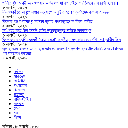
পালিত হাঁস জবাই করে খাওয়ার অভিযোগ,সালিশ চাইলে প্রতিপক্ষের সন্ত্রাসী হামলা।
৮ অগাস্ট, ২০২৬
নীলফামারীতে অনুপ্রেরণার উদ্যোগে অনুষ্ঠিত হলো ‘ক্লাইমেট ক্যাম্প ২০২৬’
৫ অগাস্ট, ২০২৬
কিশোরগঞ্জে যথাযোগ্য মর্যাদায় জুলাই গণঅভ্যুত্থান দিবস পালিত
৫ অগাস্ট, ২০২৬
অধিগ্রহণকৃত তিন ফসলি জমির ন্যায্যমূল্যের দাবিতে মানববন্ধন
৩ অগাস্ট, ২০২৬
কিশোরগঞ্জে ব্যতিক্রমধর্মী ‘ভাতা মেলা’ অনুষ্ঠিত, দেড় হাজারের বেশি সেবাপ্রার্থীর ভিড়
৩ অগাস্ট, ২০২৬
জুলাই সনদ বাস্তবায়ন না হলে আবারও রাজপথ উত্তপ্ত হবে নীলফামারীতে জামায়াতের
গণ-সমাবেশে বক্তারা
১ অগাস্ট, ২০২৬
সর্বশেষ
সারাদেশ
অর্থনীতি
বাংলাদেশ
বিনোদন
মতামত
লাইফস্টাইল
অপরাধ
খেলা
ধর্ম
শিক্ষা
শনিবার , ৮ অগাস্ট ২০২৬