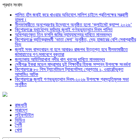
প্রধান সংবাদ
পালিত হাঁস জবাই করে খাওয়ার অভিযোগ,সালিশ চাইলে প্রতিপক্ষের সন্ত্রাসী
হামলা।
নীলফামারীতে অনুপ্রেরণার উদ্যোগে অনুষ্ঠিত হলো ‘ক্লাইমেট ক্যাম্প ২০২৬’
কিশোরগঞ্জে যথাযোগ্য মর্যাদায় জুলাই গণঅভ্যুত্থান দিবস পালিত
অধিগ্রহণকৃত তিন ফসলি জমির ন্যায্যমূল্যের দাবিতে মানববন্ধন
কিশোরগঞ্জে ব্যতিক্রমধর্মী ‘ভাতা মেলা’ অনুষ্ঠিত, দেড় হাজারের বেশি সেবাপ্রার্থীর
ভিড়
জুলাই সনদ বাস্তবায়ন না হলে আবারও রাজপথ উত্তপ্ত হবে নীলফামারীতে
জামায়াতের গণ-সমাবেশে বক্তারা
জলঢাকায় আউলিয়াখানা নদীর খাল খননের দাবিতে মানববন্ধন
দেবীগঞ্জ ইকরা মডেল মাদ্রাসার দুই শিক্ষার্থীর হিফজ সম্পন্ন উপলক্ষে সংবর্ধনা
কিশোরগঞ্জে ৮০ পিস ট্যাপেন্টাডল ট্যাবলেটসহ গ্রেপ্তার ২, ওয়ারেন্টভুক্ত
আসামিও আটক
কিশোরগঞ্জে জুলাই গণঅভ্যুত্থান দিবস-২০২৬ উপলক্ষে প্রস্তুতিমূলক সভা
অনুষ্ঠিত
রাজধানী
সারাদেশ
লাইফস্টাইল
ভিডিও
শৈলী
খেলা