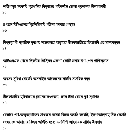
শাহীপাড়া সরকারি প্রাথমিক বিদ্যালয় পরিদর্শনে জেলা প্রশাসক নীলফামারী
১২
৪৭তম বিসিএসের প্রিলিমিনারি পরীক্ষা আবার পেছাল
১৩
বিশ্বব্যাপী প্লাষ্টিক দূষণের সচেতনতা বাড়াতে নীলফামারীতে টিআইবি এর মানববন্ধন
১৪
আইএমএফ থেকে দ্বিতীয় কিস্তির একশ’ কোটি ডলার ঋণ পেল পাকিস্তান
১৫
অবসর সুবিধা বোর্ডের অনলাইন আবেদনের সার্ভার সাময়িক বন্ধ
১৬
নীলফামারীর হাটবাজারে র‌্যাবের তৎপরতা, জাল টাকা রোধে বুথ স্থাপন
১৭
যেভাবে গণ-অভ্যুত্থানের মাধ্যমে আমরা বিজয় অর্জন করেছি, ইনশাআল্লাহ ঠিক তেমনি
সংসদেও আমাদের বিজয় অর্জিত হবে: এনসিপি আহবায়ক নাহিদ ইসলাম
১৮