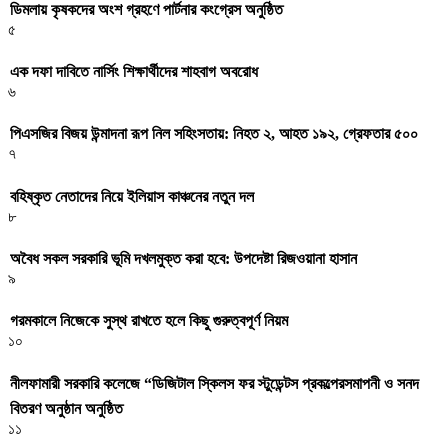
ডিমলায় কৃষকদের অংশ গ্রহণে পার্টনার কংগ্রেস অনুষ্ঠিত
৫
এক দফা দাবিতে নার্সিং শিক্ষার্থীদের শাহবাগ অবরোধ
৬
পিএসজির বিজয় উন্মাদনা রূপ নিল সহিংসতায়: নিহত ২, আহত ১৯২, গ্রেফতার ৫০০
৭
বহিষ্কৃত নেতাদের নিয়ে ইলিয়াস কাঞ্চনের নতুন দল
৮
অবৈধ সকল সরকারি ভূমি দখলমুক্ত করা হবে: উপদেষ্টা রিজওয়ানা হাসান
৯
গরমকালে নিজেকে সুস্থ রাখতে হলে কিছু গুরুত্বপূর্ণ নিয়ম
১০
নীলফামারী সরকারি কলেজে “ডিজিটাল স্কিলস ফর স্টুডেন্টস প্রকল্পেরসমাপনী ও সনদ
বিতরণ অনুষ্ঠান অনুষ্ঠিত
১১