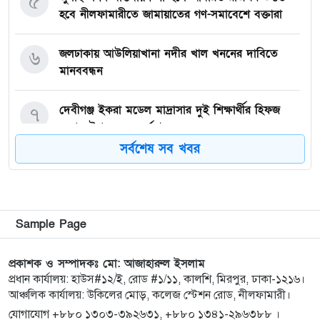
৫
হবে নীলফামারীতে জামায়াতের গণ-সমাবেশে বক্তারা
জলঢাকায় আউলিয়াখানা নদীর খাল খননের দাবিতে
৬
মানববন্ধন
দেবীগঞ্জ ইকরা মডেল মাদ্রাসার দুই শিক্ষার্থীর হিফজ
৭
সম্পন্ন উপলক্ষে সংবর্ধনা
সর্বশেষ সব খবর
কিশোরগঞ্জে ৮০ পিস ট্যাপেন্টাডল ট্যাবলেটসহ গ্রেপ্তার ২,
৮
ওয়ারেন্টভুক্ত আসামিও আটক
কিশোরগঞ্জে জুলাই গণঅভ্যুত্থান দিবস-২০২৬ উপলক্ষে
৯
Sample Page
প্রস্তুতিমূলক সভা অনুষ্ঠিত
প্রকাশক ও সম্পাদকঃ মো: আজাহারুল ইসলাম
ভারসাম্যহীন ও লাগামহীন ক্ষমতার কারণেই শেখ হাসিনা
প্রধান কার্যালয়: হাউস#১২/ই, রোড #১/১১, কালশি, মিরপুর, ঢাকা-১২১৬।
১০
আঞ্চলিক কার্যালয়: উকিলের মোড়, কলেজ স্টেশন রোড, নীলফামারী।
স্বৈরাচারী হয়েছিলেন, একই পথে হাঁটছে বিএনপি: মিয়া
গোলাম পরওয়ার
যোগাযোগ +৮৮০ ১৩০৩-৩৯২৬৩১, +৮৮০ ১৩৪১-২৯৬৩৮৮ ।