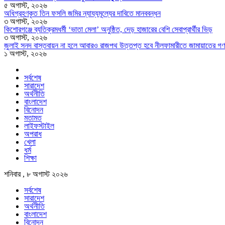
৫ অগাস্ট, ২০২৬
অধিগ্রহণকৃত তিন ফসলি জমির ন্যায্যমূল্যের দাবিতে মানববন্ধন
৩ অগাস্ট, ২০২৬
কিশোরগঞ্জে ব্যতিক্রমধর্মী ‘ভাতা মেলা’ অনুষ্ঠিত, দেড় হাজারের বেশি সেবাপ্রার্থীর ভিড়
৩ অগাস্ট, ২০২৬
জুলাই সনদ বাস্তবায়ন না হলে আবারও রাজপথ উত্তপ্ত হবে নীলফামারীতে জামায়াতের গণ
১ অগাস্ট, ২০২৬
সর্বশেষ
সারাদেশ
অর্থনীতি
বাংলাদেশ
বিনোদন
মতামত
লাইফস্টাইল
অপরাধ
খেলা
ধর্ম
শিক্ষা
শনিবার , ৮ অগাস্ট ২০২৬
সর্বশেষ
সারাদেশ
অর্থনীতি
বাংলাদেশ
বিনোদন