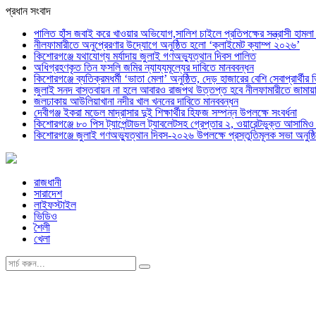
প্রধান সংবাদ
পালিত হাঁস জবাই করে খাওয়ার অভিযোগ,সালিশ চাইলে প্রতিপক্ষের সন্ত্রাসী হামল
নীলফামারীতে অনুপ্রেরণার উদ্যোগে অনুষ্ঠিত হলো ‘ক্লাইমেট ক্যাম্প ২০২৬’
কিশোরগঞ্জে যথাযোগ্য মর্যাদায় জুলাই গণঅভ্যুত্থান দিবস পালিত
অধিগ্রহণকৃত তিন ফসলি জমির ন্যায্যমূল্যের দাবিতে মানববন্ধন
কিশোরগঞ্জে ব্যতিক্রমধর্মী ‘ভাতা মেলা’ অনুষ্ঠিত, দেড় হাজারের বেশি সেবাপ্রার্থীর 
জুলাই সনদ বাস্তবায়ন না হলে আবারও রাজপথ উত্তপ্ত হবে নীলফামারীতে জামায়া
জলঢাকায় আউলিয়াখানা নদীর খাল খননের দাবিতে মানববন্ধন
দেবীগঞ্জ ইকরা মডেল মাদ্রাসার দুই শিক্ষার্থীর হিফজ সম্পন্ন উপলক্ষে সংবর্ধনা
কিশোরগঞ্জে ৮০ পিস ট্যাপেন্টাডল ট্যাবলেটসহ গ্রেপ্তার ২, ওয়ারেন্টভুক্ত আসাম
কিশোরগঞ্জে জুলাই গণঅভ্যুত্থান দিবস-২০২৬ উপলক্ষে প্রস্তুতিমূলক সভা অনুষ্ঠ
রাজধানী
সারাদেশ
লাইফস্টাইল
ভিডিও
শৈলী
খেলা