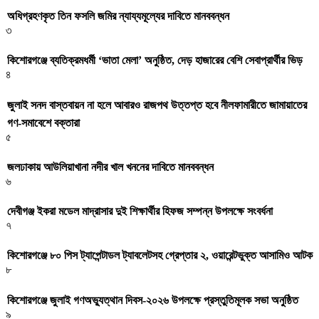
অধিগ্রহণকৃত তিন ফসলি জমির ন্যায্যমূল্যের দাবিতে মানববন্ধন
৩
কিশোরগঞ্জে ব্যতিক্রমধর্মী ‘ভাতা মেলা’ অনুষ্ঠিত, দেড় হাজারের বেশি সেবাপ্রার্থীর ভিড়
৪
জুলাই সনদ বাস্তবায়ন না হলে আবারও রাজপথ উত্তপ্ত হবে নীলফামারীতে জামায়াতের
গণ-সমাবেশে বক্তারা
৫
জলঢাকায় আউলিয়াখানা নদীর খাল খননের দাবিতে মানববন্ধন
৬
দেবীগঞ্জ ইকরা মডেল মাদ্রাসার দুই শিক্ষার্থীর হিফজ সম্পন্ন উপলক্ষে সংবর্ধনা
৭
কিশোরগঞ্জে ৮০ পিস ট্যাপেন্টাডল ট্যাবলেটসহ গ্রেপ্তার ২, ওয়ারেন্টভুক্ত আসামিও আটক
৮
কিশোরগঞ্জে জুলাই গণঅভ্যুত্থান দিবস-২০২৬ উপলক্ষে প্রস্তুতিমূলক সভা অনুষ্ঠিত
৯