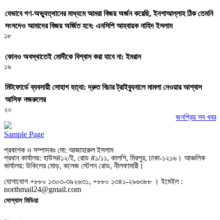
যেভাবে গণ-অভ্যুত্থানের মাধ্যমে আমরা বিজয় অর্জন করেছি, ইনশাআল্লাহ ঠিক তেমনি
সংসদেও আমাদের বিজয় অর্জিত হবে: এনসিপি আহবায়ক নাহিদ ইসলাম
১৮
কোনও অবস্থাতেই মোদীকে বিশ্বাস করা যাবে না: ইমরান
১৯
মিটফোর্ডে ব্যবসায়ী সোহাগ হত্যা: দ্রুত বিচার ট্রাইব্যুনালে মামলা নেওয়ার আশ্বাস
আসিফ নজরুলের
২০
জনপ্রিয় সব খবর
Sample Page
প্রকাশক ও সম্পাদকঃ মো: আজাহারুল ইসলাম
প্রধান কার্যালয়: হাউস#১২/ই, রোড #১/১১, কালশি, মিরপুর, ঢাকা-১২১৬। আঞ্চলিক
কার্যালয়: উকিলের মোড়, কলেজ স্টেশন রোড, নীলফামারী।
যোগাযোগ +৮৮০ ১৩০৩-৩৯২৬৩১, +৮৮০ ১৩৪১-২৯৬৩৮৮ । ইমেইল :
northmail24@gmail.com
সোশ্যাল মিডিয়া