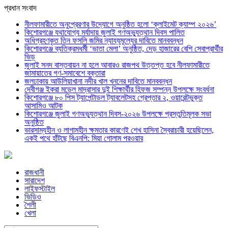
প্রধান সংবাদ
নীলফামারীতে অনুপ্রেরণার উদ্যোগে অনুষ্ঠিত হলো ‘ক্লাইমেট ক্যাম্প ২০২৬’
কিশোরগঞ্জে যথাযোগ্য মর্যাদায় জুলাই গণঅভ্যুত্থান দিবস পালিত
অধিগ্রহণকৃত তিন ফসলি জমির ন্যায্যমূল্যের দাবিতে মানববন্ধন
কিশোরগঞ্জে ব্যতিক্রমধর্মী ‘ভাতা মেলা’ অনুষ্ঠিত, দেড় হাজারের বেশি সেবাপ্রার্থীর
ভিড়
জুলাই সনদ বাস্তবায়ন না হলে আবারও রাজপথ উত্তপ্ত হবে নীলফামারীতে
জামায়াতের গণ-সমাবেশে বক্তারা
জলঢাকায় আউলিয়াখানা নদীর খাল খননের দাবিতে মানববন্ধন
দেবীগঞ্জ ইকরা মডেল মাদ্রাসার দুই শিক্ষার্থীর হিফজ সম্পন্ন উপলক্ষে সংবর্ধনা
কিশোরগঞ্জে ৮০ পিস ট্যাপেন্টাডল ট্যাবলেটসহ গ্রেপ্তার ২, ওয়ারেন্টভুক্ত
আসামিও আটক
কিশোরগঞ্জে জুলাই গণঅভ্যুত্থান দিবস-২০২৬ উপলক্ষে প্রস্তুতিমূলক সভা
অনুষ্ঠিত
ভারসাম্যহীন ও লাগামহীন ক্ষমতার কারণেই শেখ হাসিনা স্বৈরাচারী হয়েছিলেন,
একই পথে হাঁটছে বিএনপি: মিয়া গোলাম পরওয়ার
রাজধানী
সারাদেশ
লাইফস্টাইল
ভিডিও
শৈলী
খেলা