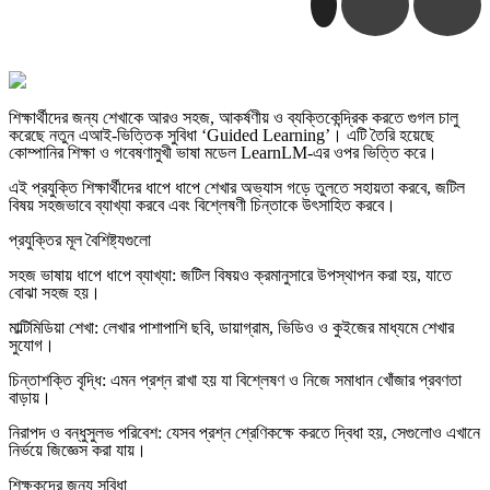
শিক্ষার্থীদের জন্য শেখাকে আরও সহজ, আকর্ষণীয় ও ব্যক্তিকেন্দ্রিক করতে গুগল চালু
করেছে নতুন এআই-ভিত্তিক সুবিধা ‘Guided Learning’। এটি তৈরি হয়েছে
কোম্পানির শিক্ষা ও গবেষণামুখী ভাষা মডেল LearnLM-এর ওপর ভিত্তি করে।
এই প্রযুক্তি শিক্ষার্থীদের ধাপে ধাপে শেখার অভ্যাস গড়ে তুলতে সহায়তা করবে, জটিল
বিষয় সহজভাবে ব্যাখ্যা করবে এবং বিশ্লেষণী চিন্তাকে উৎসাহিত করবে।
প্রযুক্তির মূল বৈশিষ্ট্যগুলো
সহজ ভাষায় ধাপে ধাপে ব্যাখ্যা: জটিল বিষয়ও ক্রমানুসারে উপস্থাপন করা হয়, যাতে
বোঝা সহজ হয়।
মাল্টিমিডিয়া শেখা: লেখার পাশাপাশি ছবি, ডায়াগ্রাম, ভিডিও ও কুইজের মাধ্যমে শেখার
সুযোগ।
চিন্তাশক্তি বৃদ্ধি: এমন প্রশ্ন রাখা হয় যা বিশ্লেষণ ও নিজে সমাধান খোঁজার প্রবণতা
বাড়ায়।
নিরাপদ ও বন্ধুসুলভ পরিবেশ: যেসব প্রশ্ন শ্রেণিকক্ষে করতে দ্বিধা হয়, সেগুলোও এখানে
নির্ভয়ে জিজ্ঞেস করা যায়।
শিক্ষকদের জন্য সুবিধা