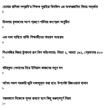
ডোমার বালিকা সপ্রাবি’র শিক্ষক সুরাইয়া বিলকিস এর অবসরজনিত বিদায় সম্বর্ধনা
৪
ডিমলায় কৃষকদের অংশ গ্রহণে পার্টনার কংগ্রেস অনুষ্ঠিত
৫
এক দফা দাবিতে নার্সিং শিক্ষার্থীদের শাহবাগ অবরোধ
৬
পিএসজির বিজয় উন্মাদনা রূপ নিল সহিংসতায়: নিহত ২, আহত ১৯২, গ্রেফতার ৫০০
৭
বহিষ্কৃত নেতাদের নিয়ে ইলিয়াস কাঞ্চনের নতুন দল
৮
অবৈধ সকল সরকারি ভূমি দখলমুক্ত করা হবে: উপদেষ্টা রিজওয়ানা হাসান
৯
গরমকালে নিজেকে সুস্থ রাখতে হলে কিছু গুরুত্বপূর্ণ নিয়ম
১০