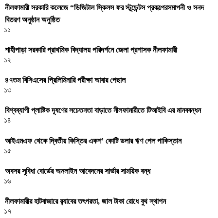
নীলফামারী সরকারি কলেজে “ডিজিটাল স্কিলস ফর স্টুডেন্টস প্রকল্পেরসমাপনী ও সনদ
বিতরণ অনুষ্ঠান অনুষ্ঠিত
১১
শাহীপাড়া সরকারি প্রাথমিক বিদ্যালয় পরিদর্শনে জেলা প্রশাসক নীলফামারী
১২
৪৭তম বিসিএসের প্রিলিমিনারি পরীক্ষা আবার পেছাল
১৩
বিশ্বব্যাপী প্লাষ্টিক দূষণের সচেতনতা বাড়াতে নীলফামারীতে টিআইবি এর মানববন্ধন
১৪
আইএমএফ থেকে দ্বিতীয় কিস্তির একশ’ কোটি ডলার ঋণ পেল পাকিস্তান
১৫
অবসর সুবিধা বোর্ডের অনলাইন আবেদনের সার্ভার সাময়িক বন্ধ
১৬
নীলফামারীর হাটবাজারে র‌্যাবের তৎপরতা, জাল টাকা রোধে বুথ স্থাপন
১৭