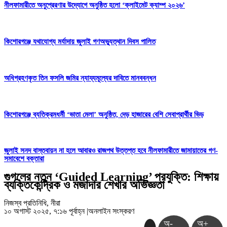
নীলফামারীতে অনুপ্রেরণার উদ্যোগে অনুষ্ঠিত হলো ‘ক্লাইমেট ক্যাম্প ২০২৬’
কিশোরগঞ্জে যথাযোগ্য মর্যাদায় জুলাই গণঅভ্যুত্থান দিবস পালিত
অধিগ্রহণকৃত তিন ফসলি জমির ন্যায্যমূল্যের দাবিতে মানববন্ধন
কিশোরগঞ্জে ব্যতিক্রমধর্মী ‘ভাতা মেলা’ অনুষ্ঠিত, দেড় হাজারের বেশি সেবাপ্রার্থীর ভিড়
জুলাই সনদ বাস্তবায়ন না হলে আবারও রাজপথ উত্তপ্ত হবে নীলফামারীতে জামায়াতের গণ-
সমাবেশে বক্তারা
গুগলের নতুন ‘Guided Learning’ প্রযুক্তি: শিক্ষায়
ব্যক্তিকেন্দ্রিক ও মজাদার শেখার অভিজ্ঞতা
নিজস্ব প্রতিনিধি, নীরা
১০ অগাস্ট ২০২৫, ৭:১৬ পূর্বাহ্ন
|
অনলাইন সংস্করণ
অ-
অ+