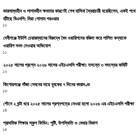
ভারসাম্যহীন ও লাগামহীন ক্ষমতার কারণেই শেখ হাসিনা স্বৈরাচারী হয়েছিলেন, একই পথে
হাঁটছে বিএনপি: মিয়া গোলাম পরওয়ার
১০
দেবীগঞ্জে ইউপি চেয়ারম্যানের বিরুদ্ধে বৈধ ওয়ারিশদের বঞ্চিত করে পালিত কন্যাকে
ওয়ারিশ সনদ দেওয়ার অভিযোগ
১১
২০২৫ সালের প্রশ্নে ২০২৬ সালের এইচএসসি পরীক্ষা: তদন্তে ৩ সদস্যের কমিটি
১২
কিশোরগঞ্জে গাঁজা সেবনের দায়ে যুবকের ৭ দিনের কারাদণ্ড
১৩
পৌনে ২ ঘন্টা ধরে ২০২৫ সালের প্রশ্নপত্রে নেওয়া হলো ২০২৬ এর এইচএসসি পরীক্ষা
১৪
প্রাথমিক শিক্ষায় স্কুল ফিডিং: পুষ্টি, উপস্থিতি ও মেধার বিকাশ
১৫