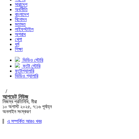
সারাদেশ
অর্থনীতি
বাংলাদেশ
বিনোদন
মতামত
লাইফস্টাইল
অপরাধ
খেলা
ধর্ম
শিক্ষা
ভিডিও স্টোরি
ফটো স্টোরি
ফটোগ্যালারি
ভিডিও গ্যালারি
/
আপডেট নিউজ
নিজস্ব প্রতিনিধি, নীরা
১০ অগাস্ট ২০২৫, ৭:১৬ পূর্বাহ্ন
অনলাইন সংস্করণ
এ সম্পর্কিত আরও খবর