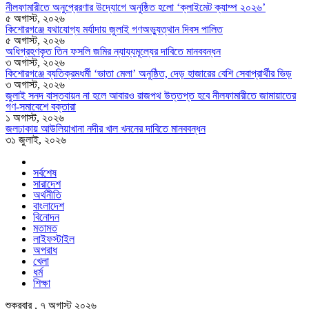
নীলফামারীতে অনুপ্রেরণার উদ্যোগে অনুষ্ঠিত হলো ‘ক্লাইমেট ক্যাম্প ২০২৬’
৫ অগাস্ট, ২০২৬
কিশোরগঞ্জে যথাযোগ্য মর্যাদায় জুলাই গণঅভ্যুত্থান দিবস পালিত
৫ অগাস্ট, ২০২৬
অধিগ্রহণকৃত তিন ফসলি জমির ন্যায্যমূল্যের দাবিতে মানববন্ধন
৩ অগাস্ট, ২০২৬
কিশোরগঞ্জে ব্যতিক্রমধর্মী ‘ভাতা মেলা’ অনুষ্ঠিত, দেড় হাজারের বেশি সেবাপ্রার্থীর ভিড়
৩ অগাস্ট, ২০২৬
জুলাই সনদ বাস্তবায়ন না হলে আবারও রাজপথ উত্তপ্ত হবে নীলফামারীতে জামায়াতের
গণ-সমাবেশে বক্তারা
১ অগাস্ট, ২০২৬
জলঢাকায় আউলিয়াখানা নদীর খাল খননের দাবিতে মানববন্ধন
৩১ জুলাই, ২০২৬
সর্বশেষ
সারাদেশ
অর্থনীতি
বাংলাদেশ
বিনোদন
মতামত
লাইফস্টাইল
অপরাধ
খেলা
ধর্ম
শিক্ষা
শুক্রবার , ৭ অগাস্ট ২০২৬