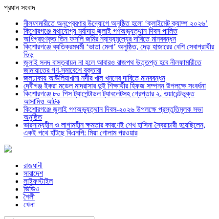
প্রধান সংবাদ
নীলফামারীতে অনুপ্রেরণার উদ্যোগে অনুষ্ঠিত হলো ‘ক্লাইমেট ক্যাম্প ২০২৬’
কিশোরগঞ্জে যথাযোগ্য মর্যাদায় জুলাই গণঅভ্যুত্থান দিবস পালিত
অধিগ্রহণকৃত তিন ফসলি জমির ন্যায্যমূল্যের দাবিতে মানববন্ধন
কিশোরগঞ্জে ব্যতিক্রমধর্মী ‘ভাতা মেলা’ অনুষ্ঠিত, দেড় হাজারের বেশি সেবাপ্রার্থীর
ভিড়
জুলাই সনদ বাস্তবায়ন না হলে আবারও রাজপথ উত্তপ্ত হবে নীলফামারীতে
জামায়াতের গণ-সমাবেশে বক্তারা
জলঢাকায় আউলিয়াখানা নদীর খাল খননের দাবিতে মানববন্ধন
দেবীগঞ্জ ইকরা মডেল মাদ্রাসার দুই শিক্ষার্থীর হিফজ সম্পন্ন উপলক্ষে সংবর্ধনা
কিশোরগঞ্জে ৮০ পিস ট্যাপেন্টাডল ট্যাবলেটসহ গ্রেপ্তার ২, ওয়ারেন্টভুক্ত
আসামিও আটক
কিশোরগঞ্জে জুলাই গণঅভ্যুত্থান দিবস-২০২৬ উপলক্ষে প্রস্তুতিমূলক সভা
অনুষ্ঠিত
ভারসাম্যহীন ও লাগামহীন ক্ষমতার কারণেই শেখ হাসিনা স্বৈরাচারী হয়েছিলেন,
একই পথে হাঁটছে বিএনপি: মিয়া গোলাম পরওয়ার
রাজধানী
সারাদেশ
লাইফস্টাইল
ভিডিও
শৈলী
খেলা