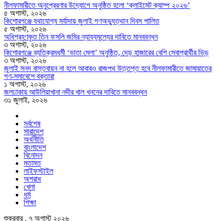
নীলফামারীতে অনুপ্রেরণার উদ্যোগে অনুষ্ঠিত হলো ‘ক্লাইমেট ক্যাম্প ২০২৬’
৫ অগাস্ট, ২০২৬
কিশোরগঞ্জে যথাযোগ্য মর্যাদায় জুলাই গণঅভ্যুত্থান দিবস পালিত
৫ অগাস্ট, ২০২৬
অধিগ্রহণকৃত তিন ফসলি জমির ন্যায্যমূল্যের দাবিতে মানববন্ধন
৩ অগাস্ট, ২০২৬
কিশোরগঞ্জে ব্যতিক্রমধর্মী ‘ভাতা মেলা’ অনুষ্ঠিত, দেড় হাজারের বেশি সেবাপ্রার্থীর ভিড়
৩ অগাস্ট, ২০২৬
জুলাই সনদ বাস্তবায়ন না হলে আবারও রাজপথ উত্তপ্ত হবে নীলফামারীতে জামায়াতের
গণ-সমাবেশে বক্তারা
১ অগাস্ট, ২০২৬
জলঢাকায় আউলিয়াখানা নদীর খাল খননের দাবিতে মানববন্ধন
৩১ জুলাই, ২০২৬
সর্বশেষ
সারাদেশ
অর্থনীতি
বাংলাদেশ
বিনোদন
মতামত
লাইফস্টাইল
অপরাধ
খেলা
ধর্ম
শিক্ষা
শুক্রবার , ৭ অগাস্ট ২০২৬