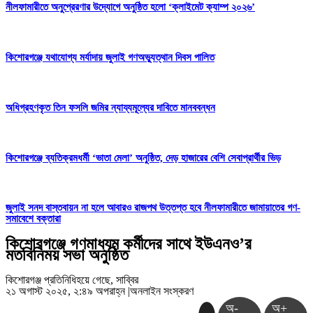
নীলফামারীতে অনুপ্রেরণার উদ্যোগে অনুষ্ঠিত হলো ‘ক্লাইমেট ক্যাম্প ২০২৬’
কিশোরগঞ্জে যথাযোগ্য মর্যাদায় জুলাই গণঅভ্যুত্থান দিবস পালিত
অধিগ্রহণকৃত তিন ফসলি জমির ন্যায্যমূল্যের দাবিতে মানববন্ধন
কিশোরগঞ্জে ব্যতিক্রমধর্মী ‘ভাতা মেলা’ অনুষ্ঠিত, দেড় হাজারের বেশি সেবাপ্রার্থীর ভিড়
জুলাই সনদ বাস্তবায়ন না হলে আবারও রাজপথ উত্তপ্ত হবে নীলফামারীতে জামায়াতের গণ-
সমাবেশে বক্তারা
কিশোরগঞ্জে গণমাধ্যম কর্মীদের সাথে ইউএনও’র
মতবিনিময় সভা অনুষ্ঠিত
কিশোরগঞ্জ প্রতিনিধিহয়ে গেছে, সাব্বির
২১ অগাস্ট ২০২৫, ২:৪৯ অপরাহ্ন
|
অনলাইন সংস্করণ
অ-
অ+