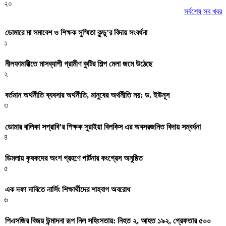
২০
সর্বশেষ সব খবর
ডোমারে মা সমাবেশ ও শিক্ষক সুস্মিতা কুন্ডু’র বিদায় সংবর্ধনা
১
নীলফামারীতে মাসব্যাপী গ্রামীণ কুটির শিল্প মেলা জমে উঠেছে
২
বর্তমান অর্থনীতি ব্যবসার অর্থনীতি, মানুষের অর্থনীতি নয়: ড. ইউনূস
৩
ডোমার বালিকা সপ্রাবি’র শিক্ষক সুরাইয়া বিলকিস এর অবসরজনিত বিদায় সম্বর্ধনা
৪
ডিমলায় কৃষকদের অংশ গ্রহণে পার্টনার কংগ্রেস অনুষ্ঠিত
৫
এক দফা দাবিতে নার্সিং শিক্ষার্থীদের শাহবাগ অবরোধ
৬
পিএসজির বিজয় উন্মাদনা রূপ নিল সহিংসতায়: নিহত ২, আহত ১৯২, গ্রেফতার ৫০০