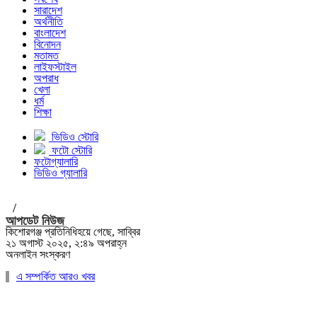
সারাদেশ
অর্থনীতি
বাংলাদেশ
বিনোদন
মতামত
লাইফস্টাইল
অপরাধ
খেলা
ধর্ম
শিক্ষা
ভিডিও স্টোরি
ফটো স্টোরি
ফটোগ্যালারি
ভিডিও গ্যালারি
/
আপডেট নিউজ
কিশোরগঞ্জ প্রতিনিধিহয়ে গেছে, সাব্বির
২১ অগাস্ট ২০২৫, ২:৪৯ অপরাহ্ন
অনলাইন সংস্করণ
এ সম্পর্কিত আরও খবর