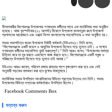
নীলফামারীর কিশোরগঞ্জ উপজেলায় গণমাধ্যম কর্মীদের সাথে এক মতবিনিময় সভা অনুষ্ঠিত
হয়েছে। আজ বৃহস্পতিবার (২১ আগস্ট) বিকেলে উপজেলা কনফারেন্স রুমে উপজেলা
প্রশাসনের আয়োজনে এবং ওয়ার্ল্ড ভিশন বাংলাদেশের সহযোগিতায় এ সভা অনুষ্ঠিত হয়।
সভায় সভাপতিত্ব করেন উপজেলা নির্বাহী কর্মকর্তা (ইউএনও)। তিনি বলেন,
“কিশোরগঞ্জকে একটি মডেল ও আধুনিক উপজেলা হিসেবে গড়ে তুলতে চাই। এ লক্ষ্যে
গণমাধ্যম কর্মীদের সহযোগিতা খুবই গুরুত্বপূর্ণ।” তিনি আরও বলেন, “উপজেলার সমস্যা
চিহ্নিত করে তা দূর করতে একযোগে কাজ করতে হবে। কিশোরগঞ্জকে একটি সবুজ ও
পরিচ্ছন্ন উপজেলা হিসেবে গড়ে তুলতে চাই আমরা।”
ইউএনও আরও জানান, পরিবেশ রক্ষায় রাস্তার পাশে বৃক্ষরোপণ করা হবে এবং সেই
অনুযায়ী সড়কের নামকরণ করা হবে বৃক্ষের নামানুসারে।
মতবিনিময় সভায় উপস্থিত সাংবাদিকদের বিভিন্ন প্রশ্নের উত্তর দেন তিনি। সভায়
উপজেলার বিভিন্ন দপ্তরের কর্মকর্তারাও উপস্থিত ছিলেন।
Facebook Comments Box
মন্তব্য করুন