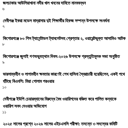
জলঢাকায় আউলিয়াখানা নদীর খাল খননের দাবিতে মানববন্ধন
৬
দেবীগঞ্জ ইকরা মডেল মাদ্রাসার দুই শিক্ষার্থীর হিফজ সম্পন্ন উপলক্ষে সংবর্ধনা
৭
কিশোরগঞ্জে ৮০ পিস ট্যাপেন্টাডল ট্যাবলেটসহ গ্রেপ্তার ২, ওয়ারেন্টভুক্ত আসামিও আটক
৮
কিশোরগঞ্জে জুলাই গণঅভ্যুত্থান দিবস-২০২৬ উপলক্ষে প্রস্তুতিমূলক সভা অনুষ্ঠিত
৯
ভারসাম্যহীন ও লাগামহীন ক্ষমতার কারণেই শেখ হাসিনা স্বৈরাচারী হয়েছিলেন, একই পথে
হাঁটছে বিএনপি: মিয়া গোলাম পরওয়ার
১০
দেবীগঞ্জে ইউপি চেয়ারম্যানের বিরুদ্ধে বৈধ ওয়ারিশদের বঞ্চিত করে পালিত কন্যাকে
ওয়ারিশ সনদ দেওয়ার অভিযোগ
১১
২০২৫ সালের প্রশ্নে ২০২৬ সালের এইচএসসি পরীক্ষা: তদন্তে ৩ সদস্যের কমিটি