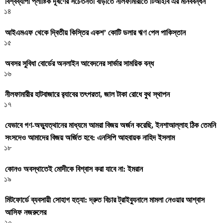
বিশ্বব্যাপী প্লাষ্টিক দূষণের সচেতনতা বাড়াতে নীলফামারীতে টিআইবি এর মানববন্ধন
১৪
আইএমএফ থেকে দ্বিতীয় কিস্তির একশ’ কোটি ডলার ঋণ পেল পাকিস্তান
১৫
অবসর সুবিধা বোর্ডের অনলাইন আবেদনের সার্ভার সাময়িক বন্ধ
১৬
নীলফামারীর হাটবাজারে র‌্যাবের তৎপরতা, জাল টাকা রোধে বুথ স্থাপন
১৭
যেভাবে গণ-অভ্যুত্থানের মাধ্যমে আমরা বিজয় অর্জন করেছি, ইনশাআল্লাহ ঠিক তেমনি
সংসদেও আমাদের বিজয় অর্জিত হবে: এনসিপি আহবায়ক নাহিদ ইসলাম
১৮
কোনও অবস্থাতেই মোদীকে বিশ্বাস করা যাবে না: ইমরান
১৯
মিটফোর্ডে ব্যবসায়ী সোহাগ হত্যা: দ্রুত বিচার ট্রাইব্যুনালে মামলা নেওয়ার আশ্বাস
আসিফ নজরুলের
২০