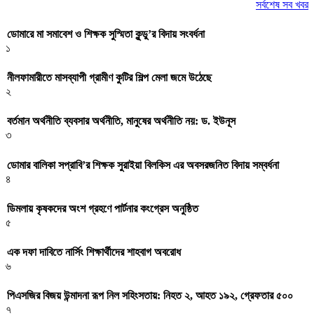
সর্বশেষ সব খবর
ডোমারে মা সমাবেশ ও শিক্ষক সুস্মিতা কুন্ডু’র বিদায় সংবর্ধনা
১
নীলফামারীতে মাসব্যাপী গ্রামীণ কুটির শিল্প মেলা জমে উঠেছে
২
বর্তমান অর্থনীতি ব্যবসার অর্থনীতি, মানুষের অর্থনীতি নয়: ড. ইউনূস
৩
ডোমার বালিকা সপ্রাবি’র শিক্ষক সুরাইয়া বিলকিস এর অবসরজনিত বিদায় সম্বর্ধনা
৪
ডিমলায় কৃষকদের অংশ গ্রহণে পার্টনার কংগ্রেস অনুষ্ঠিত
৫
এক দফা দাবিতে নার্সিং শিক্ষার্থীদের শাহবাগ অবরোধ
৬
পিএসজির বিজয় উন্মাদনা রূপ নিল সহিংসতায়: নিহত ২, আহত ১৯২, গ্রেফতার ৫০০
৭