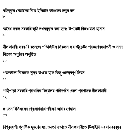
বহিষ্কৃত নেতাদের নিয়ে ইলিয়াস কাঞ্চনের নতুন দল
৮
অবৈধ সকল সরকারি ভূমি দখলমুক্ত করা হবে: উপদেষ্টা রিজওয়ানা হাসান
৯
নীলফামারী সরকারি কলেজে “ডিজিটাল স্কিলস ফর স্টুডেন্টস প্রকল্পেরসমাপনী ও সনদ
বিতরণ অনুষ্ঠান অনুষ্ঠিত
১০
গরমকালে নিজেকে সুস্থ রাখতে হলে কিছু গুরুত্বপূর্ণ নিয়ম
১১
শাহীপাড়া সরকারি প্রাথমিক বিদ্যালয় পরিদর্শনে জেলা প্রশাসক নীলফামারী
১২
৪৭তম বিসিএসের প্রিলিমিনারি পরীক্ষা আবার পেছাল
১৩
বিশ্বব্যাপী প্লাষ্টিক দূষণের সচেতনতা বাড়াতে নীলফামারীতে টিআইবি এর মানববন্ধন