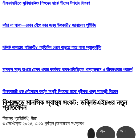
নীলফামারীতে সুবিধাবঞ্চিত শিশুদের মাঝে শীতের উপহার বিতরণ
কাঁচা না পাকা—কোন পেঁপে কার জন্য উপকারী? জানালেন পুষ্টিবিদ
ঝটপট নাশতায় পাউরুটি? প্রতিদিন খেলে বাড়তে পারে নানা স্বাস্থ্যঝুঁকি
ফুসফুস সুস্থ রাখতে যেসব খাবার কার্যকর গবেষণাভিত্তিক খাদ্যাভ্যাস ও জীবনধারার পরামর্শ
নীলফামারী গুড নেইবারস কর্তৃক অপুষ্টি শিশুদের মাঝে পুষ্টিকর খাদ্য সামগ্রী বিতরন
বিশ্বজুড়ে মানসিক স্বাস্থ্য সংকট: ডব্লিউএইচওর নতুন
প্রতিবেদন
নিজস্ব প্রতিনিধি, নীরা
৩ সেপ্টেম্বর ২০২৫, ৩:৫১ পূর্বাহ্ন
|
অনলাইন সংস্করণ
অ-
অ+