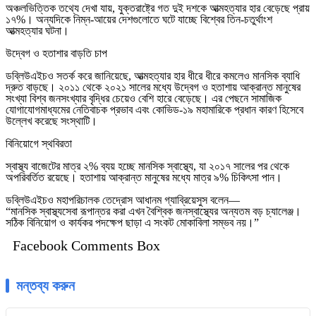
অঞ্চলভিত্তিক তথ্যে দেখা যায়, যুক্তরাষ্ট্রে গত দুই দশকে আত্মহত্যার হার বেড়েছে প্রায়
১৭%। অন্যদিকে নিম্ন-আয়ের দেশগুলোতে ঘটে যাচ্ছে বিশ্বের তিন-চতুর্থাংশ
আত্মহত্যার ঘটনা।
উদ্বেগ ও হতাশার বাড়তি চাপ
ডব্লিউএইচও সতর্ক করে জানিয়েছে, আত্মহত্যার হার ধীরে ধীরে কমলেও মানসিক ব্যাধি
দ্রুত বাড়ছে। ২০১১ থেকে ২০২১ সালের মধ্যে উদ্বেগ ও হতাশায় আক্রান্ত মানুষের
সংখ্যা বিশ্ব জনসংখ্যার বৃদ্ধির চেয়েও বেশি হারে বেড়েছে। এর পেছনে সামাজিক
যোগাযোগমাধ্যমের নেতিবাচক প্রভাব এবং কোভিড-১৯ মহামারিকে প্রধান কারণ হিসেবে
উল্লেখ করেছে সংস্থাটি।
বিনিয়োগে স্থবিরতা
স্বাস্থ্য বাজেটের মাত্র ২% ব্যয় হচ্ছে মানসিক স্বাস্থ্যে, যা ২০১৭ সালের পর থেকে
অপরিবর্তিত রয়েছে। হতাশায় আক্রান্ত মানুষের মধ্যে মাত্র ৯% চিকিৎসা পান।
ডব্লিউএইচও মহাপরিচালক তেদ্রোস আধানম গ্যাব্রিয়েসুস বলেন—
“মানসিক স্বাস্থ্যসেবা রূপান্তর করা এখন বৈশ্বিক জনস্বাস্থ্যের অন্যতম বড় চ্যালেঞ্জ।
সঠিক বিনিয়োগ ও কার্যকর পদক্ষেপ ছাড়া এ সংকট মোকাবিলা সম্ভব নয়।”
Facebook Comments Box
মন্তব্য করুন