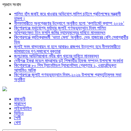
প্রধান সংবাদ
পালিত হাঁস জবাই করে খাওয়ার অভিযোগ,সালিশ চাইলে প্রতিপক্ষের সন্ত্রাসী
হামলা।
নীলফামারীতে অনুপ্রেরণার উদ্যোগে অনুষ্ঠিত হলো ‘ক্লাইমেট ক্যাম্প ২০২৬’
কিশোরগঞ্জে যথাযোগ্য মর্যাদায় জুলাই গণঅভ্যুত্থান দিবস পালিত
অধিগ্রহণকৃত তিন ফসলি জমির ন্যায্যমূল্যের দাবিতে মানববন্ধন
কিশোরগঞ্জে ব্যতিক্রমধর্মী ‘ভাতা মেলা’ অনুষ্ঠিত, দেড় হাজারের বেশি সেবাপ্রার্থীর
ভিড়
জুলাই সনদ বাস্তবায়ন না হলে আবারও রাজপথ উত্তপ্ত হবে নীলফামারীতে
জামায়াতের গণ-সমাবেশে বক্তারা
জলঢাকায় আউলিয়াখানা নদীর খাল খননের দাবিতে মানববন্ধন
দেবীগঞ্জ ইকরা মডেল মাদ্রাসার দুই শিক্ষার্থীর হিফজ সম্পন্ন উপলক্ষে সংবর্ধনা
কিশোরগঞ্জে ৮০ পিস ট্যাপেন্টাডল ট্যাবলেটসহ গ্রেপ্তার ২, ওয়ারেন্টভুক্ত
আসামিও আটক
কিশোরগঞ্জে জুলাই গণঅভ্যুত্থান দিবস-২০২৬ উপলক্ষে প্রস্তুতিমূলক সভা
অনুষ্ঠিত
রাজধানী
সারাদেশ
লাইফস্টাইল
ভিডিও
শৈলী
খেলা