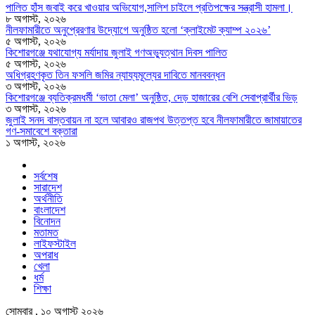
পালিত হাঁস জবাই করে খাওয়ার অভিযোগ,সালিশ চাইলে প্রতিপক্ষের সন্ত্রাসী হামলা।
৮ অগাস্ট, ২০২৬
নীলফামারীতে অনুপ্রেরণার উদ্যোগে অনুষ্ঠিত হলো ‘ক্লাইমেট ক্যাম্প ২০২৬’
৫ অগাস্ট, ২০২৬
কিশোরগঞ্জে যথাযোগ্য মর্যাদায় জুলাই গণঅভ্যুত্থান দিবস পালিত
৫ অগাস্ট, ২০২৬
অধিগ্রহণকৃত তিন ফসলি জমির ন্যায্যমূল্যের দাবিতে মানববন্ধন
৩ অগাস্ট, ২০২৬
কিশোরগঞ্জে ব্যতিক্রমধর্মী ‘ভাতা মেলা’ অনুষ্ঠিত, দেড় হাজারের বেশি সেবাপ্রার্থীর ভিড়
৩ অগাস্ট, ২০২৬
জুলাই সনদ বাস্তবায়ন না হলে আবারও রাজপথ উত্তপ্ত হবে নীলফামারীতে জামায়াতের
গণ-সমাবেশে বক্তারা
১ অগাস্ট, ২০২৬
সর্বশেষ
সারাদেশ
অর্থনীতি
বাংলাদেশ
বিনোদন
মতামত
লাইফস্টাইল
অপরাধ
খেলা
ধর্ম
শিক্ষা
সোমবার , ১০ অগাস্ট ২০২৬