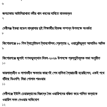
৬
জলঢাকায় আউলিয়াখানা নদীর খাল খননের দাবিতে মানববন্ধন
৭
দেবীগঞ্জ ইকরা মডেল মাদ্রাসার দুই শিক্ষার্থীর হিফজ সম্পন্ন উপলক্ষে সংবর্ধনা
৮
কিশোরগঞ্জে ৮০ পিস ট্যাপেন্টাডল ট্যাবলেটসহ গ্রেপ্তার ২, ওয়ারেন্টভুক্ত আসামিও আটক
৯
কিশোরগঞ্জে জুলাই গণঅভ্যুত্থান দিবস-২০২৬ উপলক্ষে প্রস্তুতিমূলক সভা অনুষ্ঠিত
১০
ভারসাম্যহীন ও লাগামহীন ক্ষমতার কারণেই শেখ হাসিনা স্বৈরাচারী হয়েছিলেন, একই পথে
হাঁটছে বিএনপি: মিয়া গোলাম পরওয়ার
১১
দেবীগঞ্জে ইউপি চেয়ারম্যানের বিরুদ্ধে বৈধ ওয়ারিশদের বঞ্চিত করে পালিত কন্যাকে
ওয়ারিশ সনদ দেওয়ার অভিযোগ
১২