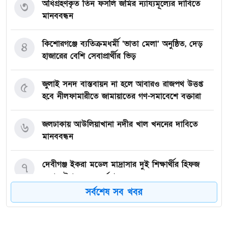
অধিগ্রহণকৃত তিন ফসলি জমির ন্যায্যমূল্যের দাবিতে
৩
মানববন্ধন
কিশোরগঞ্জে ব্যতিক্রমধর্মী ‘ভাতা মেলা’ অনুষ্ঠিত, দেড়
৪
হাজারের বেশি সেবাপ্রার্থীর ভিড়
জুলাই সনদ বাস্তবায়ন না হলে আবারও রাজপথ উত্তপ্ত
৫
হবে নীলফামারীতে জামায়াতের গণ-সমাবেশে বক্তারা
জলঢাকায় আউলিয়াখানা নদীর খাল খননের দাবিতে
৬
মানববন্ধন
দেবীগঞ্জ ইকরা মডেল মাদ্রাসার দুই শিক্ষার্থীর হিফজ
৭
সম্পন্ন উপলক্ষে সংবর্ধনা
সর্বশেষ সব খবর
কিশোরগঞ্জে ৮০ পিস ট্যাপেন্টাডল ট্যাবলেটসহ গ্রেপ্তার ২,
৮
ওয়ারেন্টভুক্ত আসামিও আটক