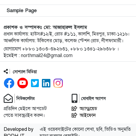
কিশোরগঞ্জে জুলাই গণঅভ্যুত্থান দিবস-২০২৬ উপলক্ষে
৯
Sample Page
প্রস্তুতিমূলক সভা অনুষ্ঠিত
প্রকাশক ও সম্পাদকঃ মো: আজাহারুল ইসলাম
ভারসাম্যহীন ও লাগামহীন ক্ষমতার কারণেই শেখ হাসিনা
প্রধান কার্যালয়: হাউস#১২/ই, রোড #১/১১, কালশি, মিরপুর, ঢাকা-১২১৬।
১০
আঞ্চলিক কার্যালয়: উকিলের মোড়, কলেজ স্টেশন রোড, নীলফামারী।
স্বৈরাচারী হয়েছিলেন, একই পথে হাঁটছে বিএনপি: মিয়া
গোলাম পরওয়ার
যোগাযোগ +৮৮০ ১৩০৩-৩৯২৬৩১, +৮৮০ ১৩৪১-২৯৬৩৮৮ ।
ইমেইল : northmail24@gmail.com
দেবীগঞ্জে ইউপি চেয়ারম্যানের বিরুদ্ধে বৈধ ওয়ারিশদের
১১
সোশ্যাল মিডিয়া
বঞ্চিত করে পালিত কন্যাকে ওয়ারিশ সনদ দেওয়ার
অভিযোগ
২০২৫ সালের প্রশ্নে ২০২৬ সালের এইচএসসি পরীক্ষা:
১২
নিউজলেটার
মোবাইল অ্যাপস
তদন্তে ৩ সদস্যের কমিটি
প্রতিদিন মেইলে আপডেট
অ্যান্ড্রয়েড
পেতে সাবস্ক্রাইব করুন।
আইফোন
কিশোরগঞ্জে গাঁজা সেবনের দায়ে যুবকের ৭ দিনের
১৩
কারাদণ্ড
Developed by
এই ওয়েবসাইটের কোনো লেখা, ছবি, ভিডিও অনুমতি