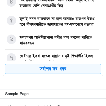
কিশোরগঞ্জে ব্যতিক্রমধর্মী ‘ভাতা মেলা’ অনুষ্ঠিত, দেড়
৪
হাজারের বেশি সেবাপ্রার্থীর ভিড়
জুলাই সনদ বাস্তবায়ন না হলে আবারও রাজপথ উত্তপ্ত
৫
হবে নীলফামারীতে জামায়াতের গণ-সমাবেশে বক্তারা
জলঢাকায় আউলিয়াখানা নদীর খাল খননের দাবিতে
৬
মানববন্ধন
দেবীগঞ্জ ইকরা মডেল মাদ্রাসার দুই শিক্ষার্থীর হিফজ
৭
সম্পন্ন উপলক্ষে সংবর্ধনা
সর্বশেষ সব খবর
কিশোরগঞ্জে ৮০ পিস ট্যাপেন্টাডল ট্যাবলেটসহ গ্রেপ্তার ২,
৮
ওয়ারেন্টভুক্ত আসামিও আটক
কিশোরগঞ্জে জুলাই গণঅভ্যুত্থান দিবস-২০২৬ উপলক্ষে
৯
Sample Page
প্রস্তুতিমূলক সভা অনুষ্ঠিত