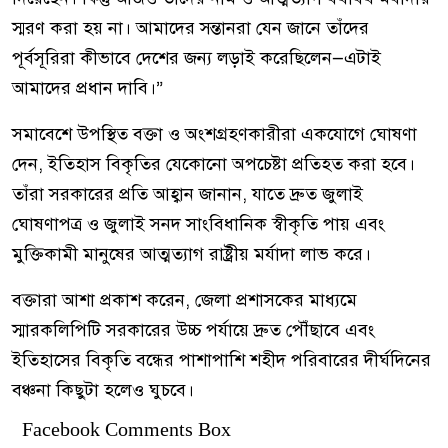
স্মরণ করা হয় না। আমাদের সন্তানরা যেন জানে তাঁদের
পূর্বসূরিরা কীভাবে দেশের জন্য লড়াই করেছিলেন—এটাই
আমাদের প্রধান দাবি।”
সমাবেশে উপস্থিত বক্তা ও অংশগ্রহণকারীরা একযোগে ঘোষণা
দেন, ইতিহাস বিকৃতির যেকোনো অপচেষ্টা প্রতিহত করা হবে।
তাঁরা সরকারের প্রতি আহ্বান জানান, যাতে দ্রুত জুলাই
ঘোষণাপত্র ও জুলাই সনদ সাংবিধানিক স্বীকৃতি পায় এবং
মুক্তিকামী মানুষের আত্মত্যাগ রাষ্ট্রীয় মর্যাদা লাভ করে।
বক্তারা আশা প্রকাশ করেন, জেলা প্রশাসকের মাধ্যমে
স্মারকলিপিটি সরকারের উচ্চ পর্যায়ে দ্রুত পৌঁছাবে এবং
ইতিহাসের বিকৃতি বন্ধের পাশাপাশি শহীদ পরিবারের দীর্ঘদিনের
বঞ্চনা কিছুটা হলেও ঘুচবে।
Facebook Comments Box