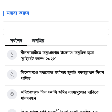
মন্তব্য করুন
সর্বশেষ
জনপ্রিয়
নীলফামারীতে অনুপ্রেরণার উদ্যোগে অনুষ্ঠিত হলো
১
‘ক্লাইমেট ক্যাম্প ২০২৬’
কিশোরগঞ্জে যথাযোগ্য মর্যাদায় জুলাই গণঅভ্যুত্থান দিবস
২
পালিত
অধিগ্রহণকৃত তিন ফসলি জমির ন্যায্যমূল্যের দাবিতে
৩
মানববন্ধন