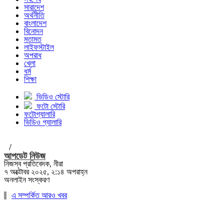
সারাদেশ
অর্থনীতি
বাংলাদেশ
বিনোদন
মতামত
লাইফস্টাইল
অপরাধ
খেলা
ধর্ম
শিক্ষা
ভিডিও স্টোরি
ফটো স্টোরি
ফটোগ্যালারি
ভিডিও গ্যালারি
/
আপডেট নিউজ
নিজস্ব প্রতিবেদক, নীরা
৭ অক্টোবর ২০২৫, ২:১৪ অপরাহ্ন
অনলাইন সংস্করণ
এ সম্পর্কিত আরও খবর