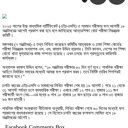
২০২৫ সালের উচ্চ মাধ্যমিক সার্টিফিকেট (এইচএসসি) ও সমমান পরীক্ষার ফল আগামী ১৮
অক্টোবরের আগেই প্রকাশ করা হবে বলে জানিয়েছে আন্তঃশিক্ষা বোর্ড পরীক্ষা নিয়ন্ত্রক
কমিটি।
মঙ্গলবার (৭ অক্টোবর) এ তথ্য নিশ্চিত করেছেন কমিটির আহ্বায়ক ও ঢাকা শিক্ষা বোর্ডের
পরীক্ষা নিয়ন্ত্রক অধ্যাপক এস. এম. কামাল উদ্দিন হায়দার। তিনি জানান, দেশের সব শিক্ষা
বোর্ডে খাতা মূল্যায়নের কাজ সম্পন্ন হয়েছে। এখন চলছে ফল প্রস্তুতের কারিগরি
কার্যক্রম।
অধ্যাপক কামাল উদ্দিন বলেন, “১৮ অক্টোবর পরীক্ষার ৬০ দিন পূর্ণ হবে। পাবলিক পরীক্ষা
আইনে নির্ধারিত সময়ের মধ্যেই আমরা ফল প্রকাশ করব। তবে নির্দিষ্ট তারিখ শিগগিরই
জানানো হবে।”
চলতি বছরের এইচএসসি ও সমমানের লিখিত পরীক্ষা শেষ হয় ১৯ আগস্ট। পরে ২১ থেকে
৩১ আগস্ট পর্যন্ত চলে ব্যবহারিক পরীক্ষা। এবারে মোট ১২ লাখ ৫১ হাজার ১১১ জন
পরীক্ষার্থী অংশ নেয়—এর মধ্যে ৬ লাখ ১৮ হাজার ১৫ জন ছাত্র এবং ৬ লাখ ৩৩ হাজার
৯৬ জন ছাত্রী।
পাবলিক পরীক্ষা সংক্রান্ত নীতিমালা অনুযায়ী, লিখিত পরীক্ষা শেষে ৬০ দিনের মধ্যেই ফল
প্রকাশের বাধ্যবাধকতা রয়েছে। সে হিসেবে চলতি বছরের ফলাফল ঘোষিত হবে ১৮
অক্টোবরের আগেই।
Facebook Comments Box