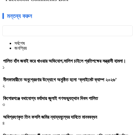
মন্তব্য করুন
সর্বশেষ
জনপ্রিয়
পালিত হাঁস জবাই করে খাওয়ার অভিযোগ,সালিশ চাইলে প্রতিপক্ষের সন্ত্রাসী হামলা।
১
নীলফামারীতে অনুপ্রেরণার উদ্যোগে অনুষ্ঠিত হলো ‘ক্লাইমেট ক্যাম্প ২০২৬’
২
কিশোরগঞ্জে যথাযোগ্য মর্যাদায় জুলাই গণঅভ্যুত্থান দিবস পালিত
৩
অধিগ্রহণকৃত তিন ফসলি জমির ন্যায্যমূল্যের দাবিতে মানববন্ধন
৪