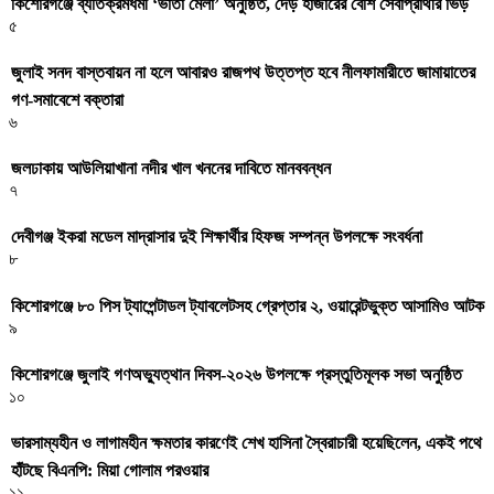
কিশোরগঞ্জে ব্যতিক্রমধর্মী ‘ভাতা মেলা’ অনুষ্ঠিত, দেড় হাজারের বেশি সেবাপ্রার্থীর ভিড়
৫
জুলাই সনদ বাস্তবায়ন না হলে আবারও রাজপথ উত্তপ্ত হবে নীলফামারীতে জামায়াতের
গণ-সমাবেশে বক্তারা
৬
জলঢাকায় আউলিয়াখানা নদীর খাল খননের দাবিতে মানববন্ধন
৭
দেবীগঞ্জ ইকরা মডেল মাদ্রাসার দুই শিক্ষার্থীর হিফজ সম্পন্ন উপলক্ষে সংবর্ধনা
৮
কিশোরগঞ্জে ৮০ পিস ট্যাপেন্টাডল ট্যাবলেটসহ গ্রেপ্তার ২, ওয়ারেন্টভুক্ত আসামিও আটক
৯
কিশোরগঞ্জে জুলাই গণঅভ্যুত্থান দিবস-২০২৬ উপলক্ষে প্রস্তুতিমূলক সভা অনুষ্ঠিত
১০
ভারসাম্যহীন ও লাগামহীন ক্ষমতার কারণেই শেখ হাসিনা স্বৈরাচারী হয়েছিলেন, একই পথে
হাঁটছে বিএনপি: মিয়া গোলাম পরওয়ার
১১