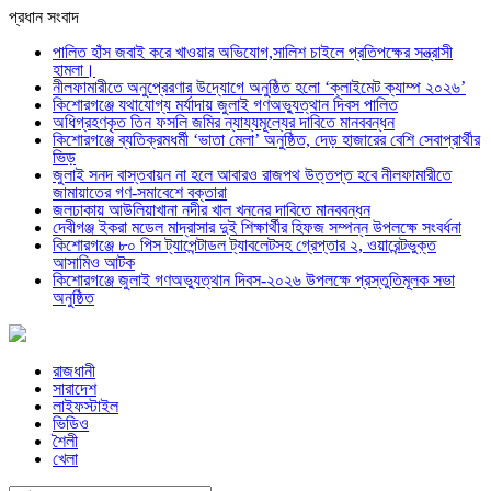
প্রধান সংবাদ
পালিত হাঁস জবাই করে খাওয়ার অভিযোগ,সালিশ চাইলে প্রতিপক্ষের সন্ত্রাসী
হামলা।
নীলফামারীতে অনুপ্রেরণার উদ্যোগে অনুষ্ঠিত হলো ‘ক্লাইমেট ক্যাম্প ২০২৬’
কিশোরগঞ্জে যথাযোগ্য মর্যাদায় জুলাই গণঅভ্যুত্থান দিবস পালিত
অধিগ্রহণকৃত তিন ফসলি জমির ন্যায্যমূল্যের দাবিতে মানববন্ধন
কিশোরগঞ্জে ব্যতিক্রমধর্মী ‘ভাতা মেলা’ অনুষ্ঠিত, দেড় হাজারের বেশি সেবাপ্রার্থীর
ভিড়
জুলাই সনদ বাস্তবায়ন না হলে আবারও রাজপথ উত্তপ্ত হবে নীলফামারীতে
জামায়াতের গণ-সমাবেশে বক্তারা
জলঢাকায় আউলিয়াখানা নদীর খাল খননের দাবিতে মানববন্ধন
দেবীগঞ্জ ইকরা মডেল মাদ্রাসার দুই শিক্ষার্থীর হিফজ সম্পন্ন উপলক্ষে সংবর্ধনা
কিশোরগঞ্জে ৮০ পিস ট্যাপেন্টাডল ট্যাবলেটসহ গ্রেপ্তার ২, ওয়ারেন্টভুক্ত
আসামিও আটক
কিশোরগঞ্জে জুলাই গণঅভ্যুত্থান দিবস-২০২৬ উপলক্ষে প্রস্তুতিমূলক সভা
অনুষ্ঠিত
রাজধানী
সারাদেশ
লাইফস্টাইল
ভিডিও
শৈলী
খেলা