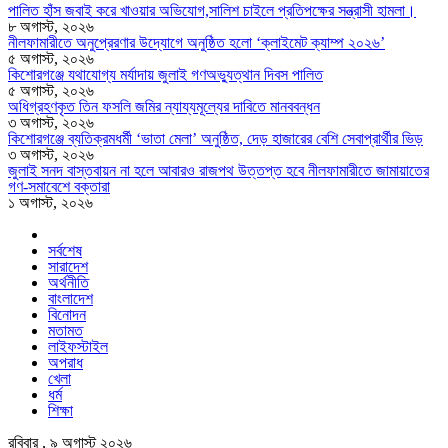
পালিত হাঁস জবাই করে খাওয়ার অভিযোগ,সালিশ চাইলে প্রতিপক্ষের সন্ত্রাসী হামলা।
৮ অগাস্ট, ২০২৬
নীলফামারীতে অনুপ্রেরণার উদ্যোগে অনুষ্ঠিত হলো ‘ক্লাইমেট ক্যাম্প ২০২৬’
৫ অগাস্ট, ২০২৬
কিশোরগঞ্জে যথাযোগ্য মর্যাদায় জুলাই গণঅভ্যুত্থান দিবস পালিত
৫ অগাস্ট, ২০২৬
অধিগ্রহণকৃত তিন ফসলি জমির ন্যায্যমূল্যের দাবিতে মানববন্ধন
৩ অগাস্ট, ২০২৬
কিশোরগঞ্জে ব্যতিক্রমধর্মী ‘ভাতা মেলা’ অনুষ্ঠিত, দেড় হাজারের বেশি সেবাপ্রার্থীর ভিড়
৩ অগাস্ট, ২০২৬
জুলাই সনদ বাস্তবায়ন না হলে আবারও রাজপথ উত্তপ্ত হবে নীলফামারীতে জামায়াতের
গণ-সমাবেশে বক্তারা
১ অগাস্ট, ২০২৬
সর্বশেষ
সারাদেশ
অর্থনীতি
বাংলাদেশ
বিনোদন
মতামত
লাইফস্টাইল
অপরাধ
খেলা
ধর্ম
শিক্ষা
রবিবার , ৯ অগাস্ট ২০২৬