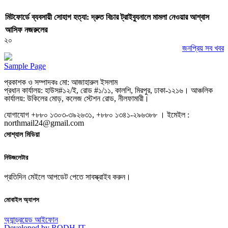
মিটফোর্ডে ব্যবসায়ী সোহাগ হত্যা: দ্রুত বিচার ট্রাইব্যুনালে মামলা নেওয়ার আশ্বাস
আসিফ নজরুলের
২০
জনপ্রিয় সব খবর
Sample Page
প্রকাশক ও সম্পাদকঃ মো: আজাহারুল ইসলাম
প্রধান কার্যালয়: হাউস#১২/ই, রোড #১/১১, কালশি, মিরপুর, ঢাকা-১২১৬। আঞ্চলিক
কার্যালয়: উকিলের মোড়, কলেজ স্টেশন রোড, নীলফামারী।
যোগাযোগ +৮৮০ ১৩০৩-৩৯২৬৩১, +৮৮০ ১৩৪১-২৯৬৩৮৮ । ইমেইল :
northmail24@gmail.com
সোশ্যাল মিডিয়া
নিউজলেটার
প্রতিদিন মেইলে আপডেট পেতে সাবস্ক্রাইব করুন।
মোবাইল অ্যাপস
অ্যান্ড্রয়েড
আইফোন
Developed by RODH-IT