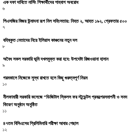
এক দফা দাবিতে নার্সিং শিক্ষার্থীদের শাহবাগ অবরোধ
৬
পিএসজির বিজয় উন্মাদনা রূপ নিল সহিংসতায়: নিহত ২, আহত ১৯২, গ্রেফতার ৫০০
৭
বহিষ্কৃত নেতাদের নিয়ে ইলিয়াস কাঞ্চনের নতুন দল
৮
অবৈধ সকল সরকারি ভূমি দখলমুক্ত করা হবে: উপদেষ্টা রিজওয়ানা হাসান
৯
গরমকালে নিজেকে সুস্থ রাখতে হলে কিছু গুরুত্বপূর্ণ নিয়ম
১০
নীলফামারী সরকারি কলেজে “ডিজিটাল স্কিলস ফর স্টুডেন্টস প্রকল্পেরসমাপনী ও সনদ
বিতরণ অনুষ্ঠান অনুষ্ঠিত
১১
৪৭তম বিসিএসের প্রিলিমিনারি পরীক্ষা আবার পেছাল
১২