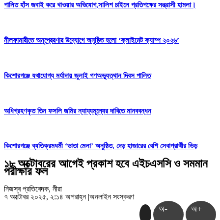
পালিত হাঁস জবাই করে খাওয়ার অভিযোগ,সালিশ চাইলে প্রতিপক্ষের সন্ত্রাসী হামলা।
নীলফামারীতে অনুপ্রেরণার উদ্যোগে অনুষ্ঠিত হলো ‘ক্লাইমেট ক্যাম্প ২০২৬’
কিশোরগঞ্জে যথাযোগ্য মর্যাদায় জুলাই গণঅভ্যুত্থান দিবস পালিত
অধিগ্রহণকৃত তিন ফসলি জমির ন্যায্যমূল্যের দাবিতে মানববন্ধন
কিশোরগঞ্জে ব্যতিক্রমধর্মী ‘ভাতা মেলা’ অনুষ্ঠিত, দেড় হাজারের বেশি সেবাপ্রার্থীর ভিড়
১৮ অক্টোবরের আগেই প্রকাশ হবে এইচএসসি ও সমমান
পরীক্ষার ফল
নিজস্ব প্রতিবেদক, নীরা
৭ অক্টোবর ২০২৫, ২:১৪ অপরাহ্ন
|
অনলাইন সংস্করণ
অ-
অ+