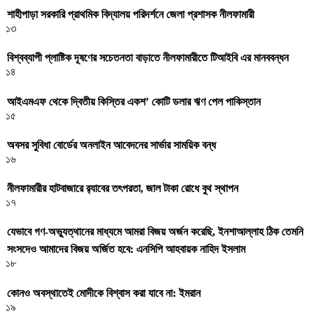
শাহীপাড়া সরকারি প্রাথমিক বিদ্যালয় পরিদর্শনে জেলা প্রশাসক নীলফামারী
১৩
বিশ্বব্যাপী প্লাষ্টিক দূষণের সচেতনতা বাড়াতে নীলফামারীতে টিআইবি এর মানববন্ধন
১৪
আইএমএফ থেকে দ্বিতীয় কিস্তির একশ’ কোটি ডলার ঋণ পেল পাকিস্তান
১৫
অবসর সুবিধা বোর্ডের অনলাইন আবেদনের সার্ভার সাময়িক বন্ধ
১৬
নীলফামারীর হাটবাজারে র‌্যাবের তৎপরতা, জাল টাকা রোধে বুথ স্থাপন
১৭
যেভাবে গণ-অভ্যুত্থানের মাধ্যমে আমরা বিজয় অর্জন করেছি, ইনশাআল্লাহ ঠিক তেমনি
সংসদেও আমাদের বিজয় অর্জিত হবে: এনসিপি আহবায়ক নাহিদ ইসলাম
১৮
কোনও অবস্থাতেই মোদীকে বিশ্বাস করা যাবে না: ইমরান
১৯