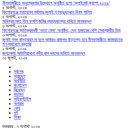
নীলফামারীতে অনুপ্রেরণার উদ্যোগে অনুষ্ঠিত হলো ‘ক্লাইমেট ক্যাম্প ২০২৬’
৫ অগাস্ট, ২০২৬
কিশোরগঞ্জে যথাযোগ্য মর্যাদায় জুলাই গণঅভ্যুত্থান দিবস পালিত
৫ অগাস্ট, ২০২৬
অধিগ্রহণকৃত তিন ফসলি জমির ন্যায্যমূল্যের দাবিতে মানববন্ধন
৩ অগাস্ট, ২০২৬
কিশোরগঞ্জে ব্যতিক্রমধর্মী ‘ভাতা মেলা’ অনুষ্ঠিত, দেড় হাজারের বেশি সেবাপ্রার্থীর ভিড়
৩ অগাস্ট, ২০২৬
জুলাই সনদ বাস্তবায়ন না হলে আবারও রাজপথ উত্তপ্ত হবে নীলফামারীতে জামায়াতের
গণ-সমাবেশে বক্তারা
১ অগাস্ট, ২০২৬
জলঢাকায় আউলিয়াখানা নদীর খাল খননের দাবিতে মানববন্ধন
৩১ জুলাই, ২০২৬
সর্বশেষ
সারাদেশ
অর্থনীতি
বাংলাদেশ
বিনোদন
মতামত
লাইফস্টাইল
অপরাধ
খেলা
ধর্ম
শিক্ষা
শুক্রবার , ৭ অগাস্ট ২০২৬