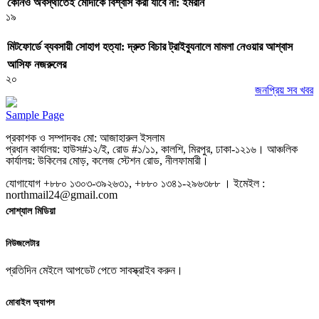
কোনও অবস্থাতেই মোদীকে বিশ্বাস করা যাবে না: ইমরান
১৯
মিটফোর্ডে ব্যবসায়ী সোহাগ হত্যা: দ্রুত বিচার ট্রাইব্যুনালে মামলা নেওয়ার আশ্বাস
আসিফ নজরুলের
২০
জনপ্রিয় সব খবর
Sample Page
প্রকাশক ও সম্পাদকঃ মো: আজাহারুল ইসলাম
প্রধান কার্যালয়: হাউস#১২/ই, রোড #১/১১, কালশি, মিরপুর, ঢাকা-১২১৬। আঞ্চলিক
কার্যালয়: উকিলের মোড়, কলেজ স্টেশন রোড, নীলফামারী।
যোগাযোগ +৮৮০ ১৩০৩-৩৯২৬৩১, +৮৮০ ১৩৪১-২৯৬৩৮৮ । ইমেইল :
northmail24@gmail.com
সোশ্যাল মিডিয়া
নিউজলেটার
প্রতিদিন মেইলে আপডেট পেতে সাবস্ক্রাইব করুন।
মোবাইল অ্যাপস