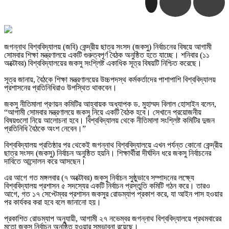
জগন্নাথ বিশ্ববিদ্যালয় (জবি) কেন্দ্রীয় ছাত্র সংসদ (জকসু) নির্বাচনের বিষয়ে আগামী
সোমবার শিক্ষা মন্ত্রণালয়ে একটি গুরুত্বপূর্ণ বৈঠক অনুষ্ঠিত হতে যাচ্ছে। শনিবার (১১
অক্টোবর) বিশ্ববিদ্যালয়ের জকসু সংশ্লিষ্ট একাধিক সূত্র বিষয়টি নিশ্চিত করেছে।
সূত্র জানায়, বৈঠকে শিক্ষা মন্ত্রণালয়ের উচ্চপদস্থ কর্মকর্তাদের পাশাপাশি বিশ্ববিদ্যালয়
প্রশাসনের প্রতিনিধিরাও উপস্থিত থাকবেন।
জকসু নীতিমালা প্রণয়ন কমিটির আহ্বায়ক অধ্যাপক ড. মুহাম্মদ বিলাল হোসাইন বলেন,
“আগামী সোমবার মন্ত্রণালয়ে জকসু নিয়ে একটি বৈঠক হবে। সেখানে প্রয়োজনীয়
বিষয়গুলো নিয়ে আলোচনা হবে। বিশ্ববিদ্যালয় থেকে নীতিমালা সংশ্লিষ্ট কমিটির দুজন
প্রতিনিধি বৈঠকে অংশ নেবেন।”
বিশ্ববিদ্যালয় প্রতিষ্ঠার পর থেকেই জগন্নাথ বিশ্ববিদ্যালয়ে এখন পর্যন্ত কোনো কেন্দ্রীয়
ছাত্র সংসদ (জকসু) নির্বাচন অনুষ্ঠিত হয়নি। শিক্ষার্থীরা দীর্ঘদিন ধরে জকসু নির্বাচনের
দাবিতে আন্দোলন করে আসছেন।
এর আগে গত মঙ্গলবার (৭ অক্টোবর) জকসু নির্বাচন সুষ্ঠুভাবে সম্পাদনের লক্ষ্যে
বিশ্ববিদ্যালয় প্রশাসন ৫ সদস্যের একটি নির্বাচন প্রস্তুতি কমিটি গঠন করে। তারও
আগে, গত ১৭ সেপ্টেম্বর প্রশাসন জকসুর রোডম্যাপ প্রকাশ করে, যা আইন পাস হওয়ার
পর কার্যকর করা হবে বলে জানানো হয়।
প্রকাশিত রোডম্যাপ অনুযায়ী, আগামী ২৭ নভেম্বর জগন্নাথ বিশ্ববিদ্যালয়ে প্রথমবারের
মতো জকসু নির্বাচন অনুষ্ঠিত হওয়ার সম্ভাবনা রয়েছে।