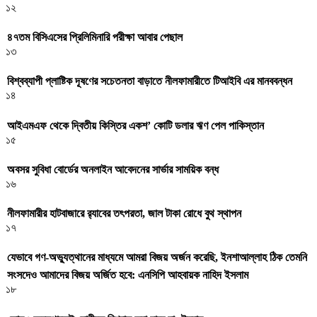
১২
৪৭তম বিসিএসের প্রিলিমিনারি পরীক্ষা আবার পেছাল
১৩
বিশ্বব্যাপী প্লাষ্টিক দূষণের সচেতনতা বাড়াতে নীলফামারীতে টিআইবি এর মানববন্ধন
১৪
আইএমএফ থেকে দ্বিতীয় কিস্তির একশ’ কোটি ডলার ঋণ পেল পাকিস্তান
১৫
অবসর সুবিধা বোর্ডের অনলাইন আবেদনের সার্ভার সাময়িক বন্ধ
১৬
নীলফামারীর হাটবাজারে র‌্যাবের তৎপরতা, জাল টাকা রোধে বুথ স্থাপন
১৭
যেভাবে গণ-অভ্যুত্থানের মাধ্যমে আমরা বিজয় অর্জন করেছি, ইনশাআল্লাহ ঠিক তেমনি
সংসদেও আমাদের বিজয় অর্জিত হবে: এনসিপি আহবায়ক নাহিদ ইসলাম
১৮