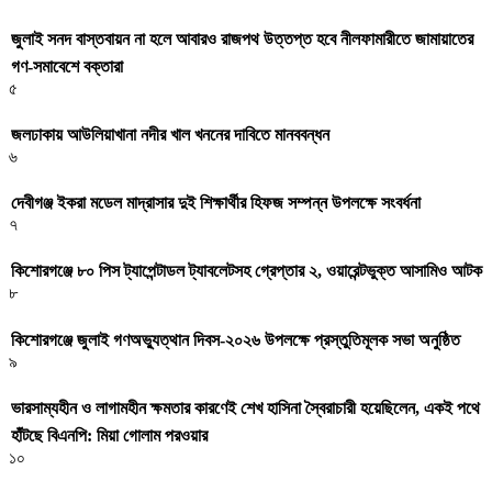
জুলাই সনদ বাস্তবায়ন না হলে আবারও রাজপথ উত্তপ্ত হবে নীলফামারীতে জামায়াতের
গণ-সমাবেশে বক্তারা
৫
জলঢাকায় আউলিয়াখানা নদীর খাল খননের দাবিতে মানববন্ধন
৬
দেবীগঞ্জ ইকরা মডেল মাদ্রাসার দুই শিক্ষার্থীর হিফজ সম্পন্ন উপলক্ষে সংবর্ধনা
৭
কিশোরগঞ্জে ৮০ পিস ট্যাপেন্টাডল ট্যাবলেটসহ গ্রেপ্তার ২, ওয়ারেন্টভুক্ত আসামিও আটক
৮
কিশোরগঞ্জে জুলাই গণঅভ্যুত্থান দিবস-২০২৬ উপলক্ষে প্রস্তুতিমূলক সভা অনুষ্ঠিত
৯
ভারসাম্যহীন ও লাগামহীন ক্ষমতার কারণেই শেখ হাসিনা স্বৈরাচারী হয়েছিলেন, একই পথে
হাঁটছে বিএনপি: মিয়া গোলাম পরওয়ার
১০