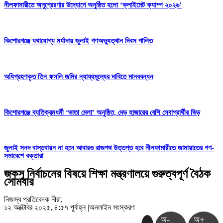
নীলফামারীতে অনুপ্রেরণার উদ্যোগে অনুষ্ঠিত হলো ‘ক্লাইমেট ক্যাম্প ২০২৬’
কিশোরগঞ্জে যথাযোগ্য মর্যাদায় জুলাই গণঅভ্যুত্থান দিবস পালিত
অধিগ্রহণকৃত তিন ফসলি জমির ন্যায্যমূল্যের দাবিতে মানববন্ধন
কিশোরগঞ্জে ব্যতিক্রমধর্মী ‘ভাতা মেলা’ অনুষ্ঠিত, দেড় হাজারের বেশি সেবাপ্রার্থীর ভিড়
জুলাই সনদ বাস্তবায়ন না হলে আবারও রাজপথ উত্তপ্ত হবে নীলফামারীতে জামায়াতের গণ-
সমাবেশে বক্তারা
জকসু নির্বাচনের বিষয়ে শিক্ষা মন্ত্রণালয়ে গুরুত্বপূর্ণ বৈঠক
সোমবার
নিজস্ব প্রতিবেদক নীরা,
১২ অক্টোবর ২০২৫, ৪:৫৭ পূর্বাহ্ন
|
অনলাইন সংস্করণ
অ-
অ+