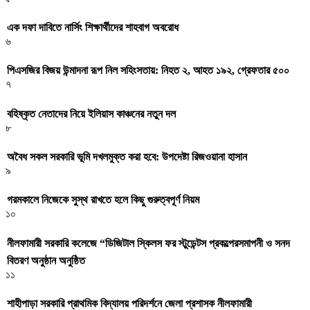
এক দফা দাবিতে নার্সিং শিক্ষার্থীদের শাহবাগ অবরোধ
৬
পিএসজির বিজয় উন্মাদনা রূপ নিল সহিংসতায়: নিহত ২, আহত ১৯২, গ্রেফতার ৫০০
৭
বহিষ্কৃত নেতাদের নিয়ে ইলিয়াস কাঞ্চনের নতুন দল
৮
অবৈধ সকল সরকারি ভূমি দখলমুক্ত করা হবে: উপদেষ্টা রিজওয়ানা হাসান
৯
গরমকালে নিজেকে সুস্থ রাখতে হলে কিছু গুরুত্বপূর্ণ নিয়ম
১০
নীলফামারী সরকারি কলেজে “ডিজিটাল স্কিলস ফর স্টুডেন্টস প্রকল্পেরসমাপনী ও সনদ
বিতরণ অনুষ্ঠান অনুষ্ঠিত
১১
শাহীপাড়া সরকারি প্রাথমিক বিদ্যালয় পরিদর্শনে জেলা প্রশাসক নীলফামারী