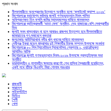
প্রধান সংবাদ
নীলফামারীতে অনুপ্রেরণার উদ্যোগে অনুষ্ঠিত হলো ‘ক্লাইমেট ক্যাম্প ২০২৬’
কিশোরগঞ্জে যথাযোগ্য মর্যাদায় জুলাই গণঅভ্যুত্থান দিবস পালিত
অধিগ্রহণকৃত তিন ফসলি জমির ন্যায্যমূল্যের দাবিতে মানববন্ধন
কিশোরগঞ্জে ব্যতিক্রমধর্মী ‘ভাতা মেলা’ অনুষ্ঠিত, দেড় হাজারের বেশি সেবাপ্রার্থীর
ভিড়
জুলাই সনদ বাস্তবায়ন না হলে আবারও রাজপথ উত্তপ্ত হবে নীলফামারীতে
জামায়াতের গণ-সমাবেশে বক্তারা
জলঢাকায় আউলিয়াখানা নদীর খাল খননের দাবিতে মানববন্ধন
দেবীগঞ্জ ইকরা মডেল মাদ্রাসার দুই শিক্ষার্থীর হিফজ সম্পন্ন উপলক্ষে সংবর্ধনা
কিশোরগঞ্জে ৮০ পিস ট্যাপেন্টাডল ট্যাবলেটসহ গ্রেপ্তার ২, ওয়ারেন্টভুক্ত
আসামিও আটক
কিশোরগঞ্জে জুলাই গণঅভ্যুত্থান দিবস-২০২৬ উপলক্ষে প্রস্তুতিমূলক সভা
অনুষ্ঠিত
ভারসাম্যহীন ও লাগামহীন ক্ষমতার কারণেই শেখ হাসিনা স্বৈরাচারী হয়েছিলেন,
একই পথে হাঁটছে বিএনপি: মিয়া গোলাম পরওয়ার
রাজধানী
সারাদেশ
লাইফস্টাইল
ভিডিও
শৈলী
খেলা