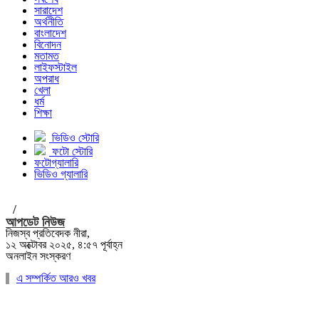
সারাদেশ
অর্থনীতি
বাংলাদেশ
বিনোদন
মতামত
লাইফস্টাইল
অপরাধ
খেলা
ধর্ম
শিক্ষা
ভিডিও স্টোরি
ফটো স্টোরি
ফটোগ্যালারি
ভিডিও গ্যালারি
/
আপডেট নিউজ
নিজস্ব প্রতিবেদক নীরা,
১২ অক্টোবর ২০২৫, ৪:৫৭ পূর্বাহ্ন
অনলাইন সংস্করণ
এ সম্পর্কিত আরও খবর