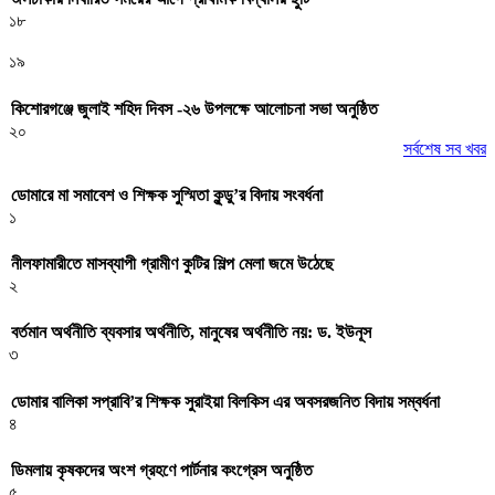
১৮
১৯
কিশোরগঞ্জে জুলাই শহিদ দিবস -২৬ উপলক্ষে আলোচনা সভা অনুষ্ঠিত
২০
সর্বশেষ সব খবর
ডোমারে মা সমাবেশ ও শিক্ষক সুস্মিতা কুন্ডু’র বিদায় সংবর্ধনা
১
নীলফামারীতে মাসব্যাপী গ্রামীণ কুটির শিল্প মেলা জমে উঠেছে
২
বর্তমান অর্থনীতি ব্যবসার অর্থনীতি, মানুষের অর্থনীতি নয়: ড. ইউনূস
৩
ডোমার বালিকা সপ্রাবি’র শিক্ষক সুরাইয়া বিলকিস এর অবসরজনিত বিদায় সম্বর্ধনা
৪
ডিমলায় কৃষকদের অংশ গ্রহণে পার্টনার কংগ্রেস অনুষ্ঠিত
৫