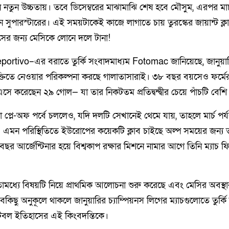
তুন উচ্চতায়। তবে ডিসেম্বরের মাঝামাঝি শেষ হবে মৌসুম, এরপর মার্চ 
ন সুপারস্টারের। এই সময়টাকেই কাজে লাগাতে চায় তুরস্কের জায়ান্ট ক্ল
মাসের জন্য মেসিকে লোনে দলে টানা!
portivo–এর বরাতে তুর্কি সংবাদমাধ্যম Fotomac জানিয়েছে, জানুয়
ুক্তিতে নেওয়ার পরিকল্পনা করছে গালাতাসারাই। ৩৮ বছর বয়সেও ফর্মের 
করেছেন ২৯ গোল— যা তার নিকটতম প্রতিদ্বন্দ্বীর চেয়ে পাঁচটি বেশি
প্লে-অফ পর্বে চললেও, যদি দলটি সেখানেই থেমে যায়, তাহলে মার্চ পর্যন
ে। এমন পরিস্থিতিতে ইউরোপের কয়েকটি ক্লাব চাইছে অল্প সময়ের জন্য 
র আর্জেন্টিনার হয়ে বিশ্বকাপ রক্ষার মিশনে নামার আগে তিনি ম্যাচ 
তোমধ্যে বিষয়টি নিয়ে প্রাথমিক আলোচনা শুরু করেছে এবং মেসির অবস্
িছু অনুকূলে থাকলে জানুয়ারির চ্যাম্পিয়নস লিগের ম্যাচগুলোতে তুর্কি 
ুটবল ইতিহাসের এই কিংবদন্তিকে।