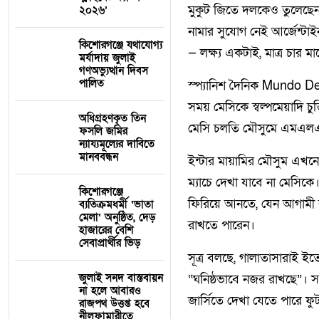
মুকুট জিতে দলকেও তুলেছেন ন
২০২৬’
নামার সুযোগ নেই আর্জেন্টাই
কিশোরগঞ্জে যথাযোগ্য
— লক্ষ্য একটাই, মাত্র চার 
মর্যাদায় জুলাই
গণঅভ্যুত্থান দিবস
পালিত
স্প্যানিশ দৈনিক Mundo De
সময় মেসিকে স্বল্পমেয়াদি চ
অধিগ্রহণকৃত তিন
মেসি চলতি মৌসুমে এমএলএসে 
ফসলি জমির
ন্যায্যমূল্যের দাবিতে
মানববন্ধন
ইন্টার মায়ামির মৌসুম এখনো 
ম্যাচে দেখা যাবে না মেসিক
কিশোরগঞ্জে
ফিরিয়ে আনতে, যেন আগামী বছ
ব্যতিক্রমধর্মী ‘ভাতা
মেলা’ অনুষ্ঠিত, দেড়
রাখতে পারেন।
হাজারের বেশি
সেবাপ্রার্থীর ভিড়
সূত্র বলছে, গালাতাসারাই ই
জুলাই সনদ বাস্তবায়ন
“ঘনিষ্ঠভাবে নজর রাখছে”। সবক
না হলে আবারও
জার্সিতে দেখা যেতে পারে ফ
রাজপথ উত্তপ্ত হবে
নীলফামারীতে