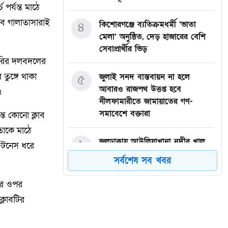
পর্যন্ত মাঠে
াব গালাতাসারাই
৪
কিশোরগঞ্জে ব্যতিক্রমধর্মী ‘ভাতা
মেলা’ অনুষ্ঠিত, দেড় হাজারের বেশি
সেবাপ্রার্থীর ভিড়
ারির দলবদলের
তুঙ্গে থাকা
৫
জুলাই সনদ বাস্তবায়ন না হলে
আবারও রাজপথ উত্তপ্ত হবে
।
নীলফামারীতে জামায়াতের গণ-
সমাবেশে বক্তারা
্ত কোনো ক্লাব
তাকে মাঠে
৬
জলঢাকায় আউলিয়াখানা নদীর খাল
ফিটনেস ধরে
খননের দাবিতে মানববন্ধন
সর্বশেষ সব খবর
৭
দেবীগঞ্জ ইকরা মডেল মাদ্রাসার দুই
থার ওপর
শিক্ষার্থীর হিফজ সম্পন্ন উপলক্ষে
ক্লাবটির
সংবর্ধনা