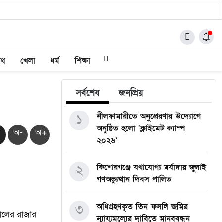
াধ
খেলা
ধর্ম
শিক্ষা
সর্বশেষ
জনপ্রিয়
১
নীলফামারীতে অনুপ্রেরণার উদ্যোগে
অনুষ্ঠিত হলো ‘ক্লাইমেট ক্যাম্প
অ-
অ+
২০২৬’
২
কিশোরগঞ্জে যথাযোগ্য মর্যাদায় জুলাই
গণঅভ্যুত্থান দিবস পালিত
৩
অধিগ্রহণকৃত তিন ফসলি জমির
গোলের রাজার
ন্যায্যমূল্যের দাবিতে মানববন্ধন