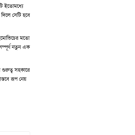
৮
কিশোরগঞ্জে ৮০ পিস ট্যাপেন্টাডল
টি ইতোমধ্যে
ট্যাবলেটসহ গ্রেপ্তার ২, ওয়ারেন্টভুক্ত
 দিলে সেটি হবে
আসামিও আটক
৯
কিশোরগঞ্জে জুলাই গণঅভ্যুত্থান
হিমোভিচের মতো
দিবস-২০২৬ উপলক্ষে প্রস্তুতিমূলক
্পূর্ণ নতুন এক
সভা অনুষ্ঠিত
১০
ভারসাম্যহীন ও লাগামহীন ক্ষমতার
গুরুত্ব সহকারে
কারণেই শেখ হাসিনা স্বৈরাচারী
স্তবে রূপ নেয়
হয়েছিলেন, একই পথে হাঁটছে
বিএনপি: মিয়া গোলাম পরওয়ার
১১
দেবীগঞ্জে ইউপি চেয়ারম্যানের বিরুদ্ধে
বৈধ ওয়ারিশদের বঞ্চিত করে পালিত
কন্যাকে ওয়ারিশ সনদ দেওয়ার
অভিযোগ