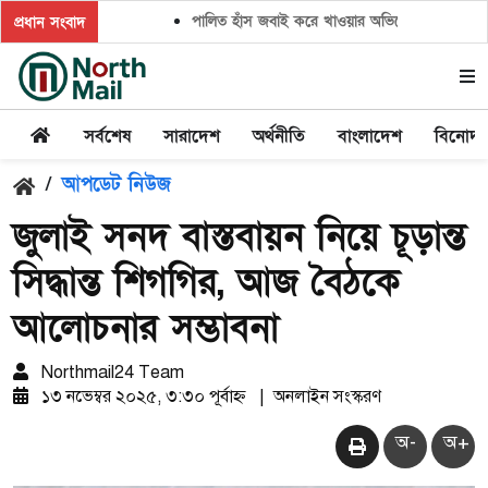
পালিত হাঁস জবাই করে খাওয়ার অভিযোগ,সালিশ চাইলে প্রত
প্রধান সংবাদ
সর্বশেষ
সারাদেশ
অর্থনীতি
বাংলাদেশ
বিনোদ
/
আপডেট নিউজ
জুলাই সনদ বাস্তবায়ন নিয়ে চূড়ান্ত
সিদ্ধান্ত শিগগির, আজ বৈঠকে
আলোচনার সম্ভাবনা
Northmail24 Team
১৩ নভেম্বর ২০২৫, ৩:৩০ পূর্বাহ্ন
|
অনলাইন সংস্করণ
অ-
অ+