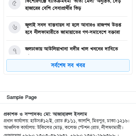
কিশোরগঞ্জে ব্যতিক্রমধর্মী ‘ভাতা মেলা’ অনুষ্ঠিত, দেড়
৫
হাজারের বেশি সেবাপ্রার্থীর ভিড়
জুলাই সনদ বাস্তবায়ন না হলে আবারও রাজপথ উত্তপ্ত
৬
হবে নীলফামারীতে জামায়াতের গণ-সমাবেশে বক্তারা
জলঢাকায় আউলিয়াখানা নদীর খাল খননের দাবিতে
৭
মানববন্ধন
সর্বশেষ সব খবর
দেবীগঞ্জ ইকরা মডেল মাদ্রাসার দুই শিক্ষার্থীর হিফজ
৮
সম্পন্ন উপলক্ষে সংবর্ধনা
কিশোরগঞ্জে ৮০ পিস ট্যাপেন্টাডল ট্যাবলেটসহ গ্রেপ্তার ২,
৯
Sample Page
ওয়ারেন্টভুক্ত আসামিও আটক
প্রকাশক ও সম্পাদকঃ মো: আজাহারুল ইসলাম
কিশোরগঞ্জে জুলাই গণঅভ্যুত্থান দিবস-২০২৬ উপলক্ষে
প্রধান কার্যালয়: হাউস#১২/ই, রোড #১/১১, কালশি, মিরপুর, ঢাকা-১২১৬।
১০
আঞ্চলিক কার্যালয়: উকিলের মোড়, কলেজ স্টেশন রোড, নীলফামারী।
প্রস্তুতিমূলক সভা অনুষ্ঠিত
যোগাযোগ +৮৮০ ১৩০৩-৩৯২৬৩১, +৮৮০ ১৩৪১-২৯৬৩৮৮ ।