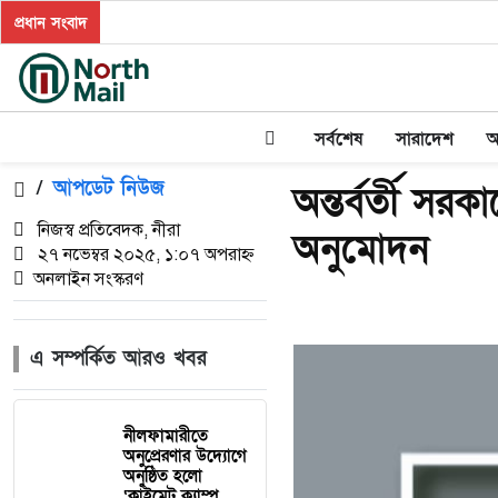
প্রধান সংবাদ
সর্বশেষ
সারাদেশ
অ
/
আপডেট নিউজ
অন্তর্বর্তী স
নিজস্ব প্রতিবেদক, নীরা
অনুমোদন
২৭ নভেম্বর ২০২৫, ১:০৭ অপরাহ্ন
অনলাইন সংস্করণ
এ সম্পর্কিত আরও খবর
নীলফামারীতে
অনুপ্রেরণার উদ্যোগে
অনুষ্ঠিত হলো
‘ক্লাইমেট ক্যাম্প