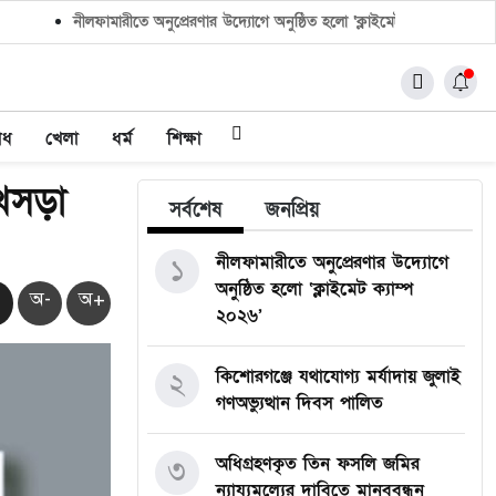
নীলফামারীতে অনুপ্রেরণার উদ্যোগে অনুষ্ঠিত হলো ‘ক্লাইমেট ক্যাম্প ২০২৬’
াধ
খেলা
ধর্ম
শিক্ষা
 খসড়া
সর্বশেষ
জনপ্রিয়
নীলফামারীতে অনুপ্রেরণার উদ্যোগে
১
অনুষ্ঠিত হলো ‘ক্লাইমেট ক্যাম্প
অ-
অ+
২০২৬’
কিশোরগঞ্জে যথাযোগ্য মর্যাদায় জুলাই
২
গণঅভ্যুত্থান দিবস পালিত
অধিগ্রহণকৃত তিন ফসলি জমির
৩
ন্যায্যমূল্যের দাবিতে মানববন্ধন