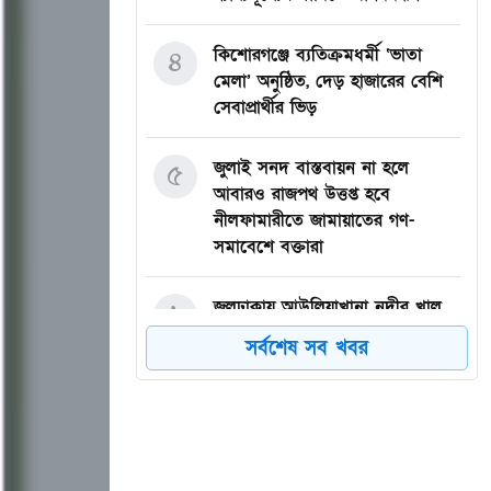
কিশোরগঞ্জে ব্যতিক্রমধর্মী ‘ভাতা
৪
মেলা’ অনুষ্ঠিত, দেড় হাজারের বেশি
সেবাপ্রার্থীর ভিড়
জুলাই সনদ বাস্তবায়ন না হলে
৫
আবারও রাজপথ উত্তপ্ত হবে
নীলফামারীতে জামায়াতের গণ-
সমাবেশে বক্তারা
জলঢাকায় আউলিয়াখানা নদীর খাল
৬
খননের দাবিতে মানববন্ধন
সর্বশেষ সব খবর
দেবীগঞ্জ ইকরা মডেল মাদ্রাসার দুই
৭
শিক্ষার্থীর হিফজ সম্পন্ন উপলক্ষে
সংবর্ধনা