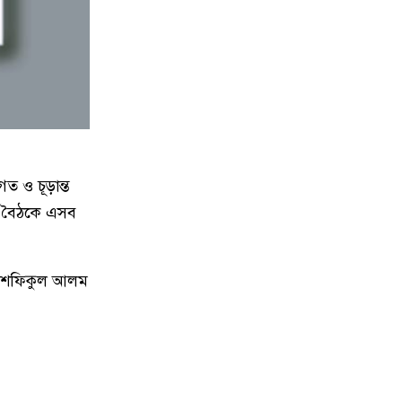
কিশোরগঞ্জে ৮০ পিস ট্যাপেন্টাডল
৮
ট্যাবলেটসহ গ্রেপ্তার ২, ওয়ারেন্টভুক্ত
আসামিও আটক
কিশোরগঞ্জে জুলাই গণঅভ্যুত্থান
৯
দিবস-২০২৬ উপলক্ষে প্রস্তুতিমূলক
সভা অনুষ্ঠিত
গত ও চূড়ান্ত
ভারসাম্যহীন ও লাগামহীন ক্ষমতার
১০
িত বৈঠকে এসব
কারণেই শেখ হাসিনা স্বৈরাচারী
হয়েছিলেন, একই পথে হাঁটছে
বিএনপি: মিয়া গোলাম পরওয়ার
িব শফিকুল আলম
দেবীগঞ্জে ইউপি চেয়ারম্যানের বিরুদ্ধে
১১
বৈধ ওয়ারিশদের বঞ্চিত করে পালিত
কন্যাকে ওয়ারিশ সনদ দেওয়ার
অভিযোগ