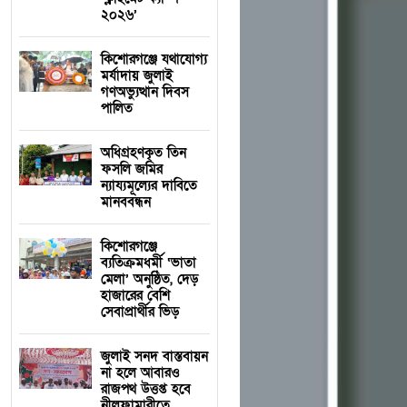
২০২৬’
কিশোরগঞ্জে যথাযোগ্য
মর্যাদায় জুলাই
গণঅভ্যুত্থান দিবস
পালিত
অধিগ্রহণকৃত তিন
ফসলি জমির
ন্যায্যমূল্যের দাবিতে
মানববন্ধন
কিশোরগঞ্জে
ব্যতিক্রমধর্মী ‘ভাতা
মেলা’ অনুষ্ঠিত, দেড়
হাজারের বেশি
সেবাপ্রার্থীর ভিড়
জুলাই সনদ বাস্তবায়ন
না হলে আবারও
রাজপথ উত্তপ্ত হবে
নীলফামারীতে