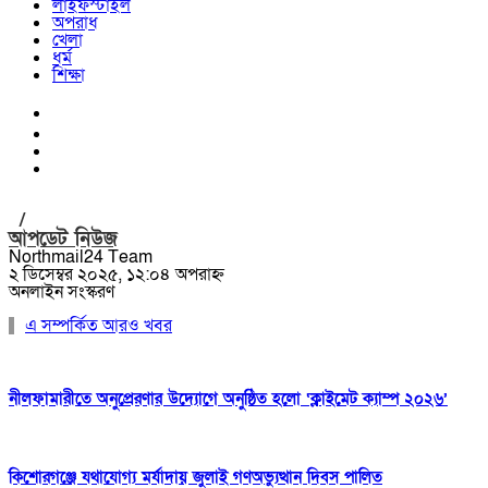
লাইফস্টাইল
অপরাধ
খেলা
ধর্ম
শিক্ষা
/
আপডেট নিউজ
Northmail24 Team
২ ডিসেম্বর ২০২৫, ১২:০৪ অপরাহ্ন
অনলাইন সংস্করণ
এ সম্পর্কিত আরও খবর
নীলফামারীতে অনুপ্রেরণার উদ্যোগে অনুষ্ঠিত হলো ‘ক্লাইমেট ক্যাম্প ২০২৬’
কিশোরগঞ্জে যথাযোগ্য মর্যাদায় জুলাই গণঅভ্যুত্থান দিবস পালিত