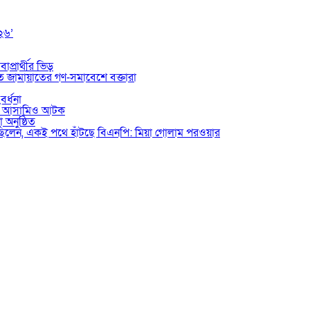
০২৬’
াপ্রার্থীর ভিড়
তে জামায়াতের গণ-সমাবেশে বক্তারা
বর্ধনা
ভুক্ত আসামিও আটক
 অনুষ্ঠিত
য়েছিলেন, একই পথে হাঁটছে বিএনপি: মিয়া গোলাম পরওয়ার