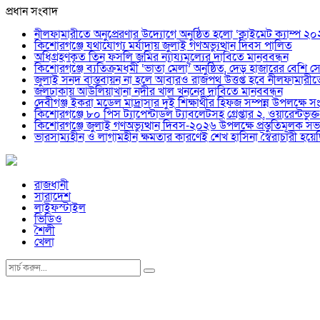
প্রধান সংবাদ
নীলফামারীতে অনুপ্রেরণার উদ্যোগে অনুষ্ঠিত হলো ‘ক্লাইমেট ক্যাম্প ২
কিশোরগঞ্জে যথাযোগ্য মর্যাদায় জুলাই গণঅভ্যুত্থান দিবস পালিত
অধিগ্রহণকৃত তিন ফসলি জমির ন্যায্যমূল্যের দাবিতে মানববন্ধন
কিশোরগঞ্জে ব্যতিক্রমধর্মী ‘ভাতা মেলা’ অনুষ্ঠিত, দেড় হাজারের বেশি সেব
জুলাই সনদ বাস্তবায়ন না হলে আবারও রাজপথ উত্তপ্ত হবে নীলফামারী
জলঢাকায় আউলিয়াখানা নদীর খাল খননের দাবিতে মানববন্ধন
দেবীগঞ্জ ইকরা মডেল মাদ্রাসার দুই শিক্ষার্থীর হিফজ সম্পন্ন উপলক্ষে সং
কিশোরগঞ্জে ৮০ পিস ট্যাপেন্টাডল ট্যাবলেটসহ গ্রেপ্তার ২, ওয়ারেন্ট
কিশোরগঞ্জে জুলাই গণঅভ্যুত্থান দিবস-২০২৬ উপলক্ষে প্রস্তুতিমূলক সভা
ভারসাম্যহীন ও লাগামহীন ক্ষমতার কারণেই শেখ হাসিনা স্বৈরাচারী হ
রাজধানী
সারাদেশ
লাইফস্টাইল
ভিডিও
শৈলী
খেলা