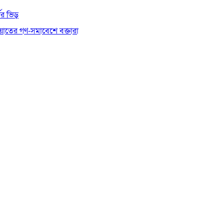
থীর ভিড়
য়াতের গণ-সমাবেশে বক্তারা