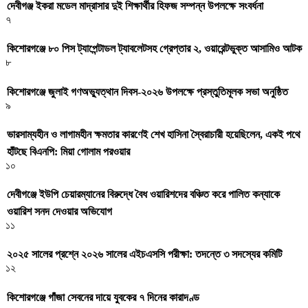
দেবীগঞ্জ ইকরা মডেল মাদ্রাসার দুই শিক্ষার্থীর হিফজ সম্পন্ন উপলক্ষে সংবর্ধনা
৭
কিশোরগঞ্জে ৮০ পিস ট্যাপেন্টাডল ট্যাবলেটসহ গ্রেপ্তার ২, ওয়ারেন্টভুক্ত আসামিও আটক
৮
কিশোরগঞ্জে জুলাই গণঅভ্যুত্থান দিবস-২০২৬ উপলক্ষে প্রস্তুতিমূলক সভা অনুষ্ঠিত
৯
ভারসাম্যহীন ও লাগামহীন ক্ষমতার কারণেই শেখ হাসিনা স্বৈরাচারী হয়েছিলেন, একই পথে
হাঁটছে বিএনপি: মিয়া গোলাম পরওয়ার
১০
দেবীগঞ্জে ইউপি চেয়ারম্যানের বিরুদ্ধে বৈধ ওয়ারিশদের বঞ্চিত করে পালিত কন্যাকে
ওয়ারিশ সনদ দেওয়ার অভিযোগ
১১
২০২৫ সালের প্রশ্নে ২০২৬ সালের এইচএসসি পরীক্ষা: তদন্তে ৩ সদস্যের কমিটি
১২
কিশোরগঞ্জে গাঁজা সেবনের দায়ে যুবকের ৭ দিনের কারাদণ্ড