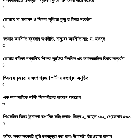
নীলফামারীতে মাসব্যাপী গ্রামীণ কুটির শিল্প মেলা জমে উঠেছে
১
ডোমারে মা সমাবেশ ও শিক্ষক সুস্মিতা কুন্ডু’র বিদায় সংবর্ধনা
২
বর্তমান অর্থনীতি ব্যবসার অর্থনীতি, মানুষের অর্থনীতি নয়: ড. ইউনূস
৩
ডোমার বালিকা সপ্রাবি’র শিক্ষক সুরাইয়া বিলকিস এর অবসরজনিত বিদায় সম্বর্ধনা
৪
ডিমলায় কৃষকদের অংশ গ্রহণে পার্টনার কংগ্রেস অনুষ্ঠিত
৫
এক দফা দাবিতে নার্সিং শিক্ষার্থীদের শাহবাগ অবরোধ
৬
পিএসজির বিজয় উন্মাদনা রূপ নিল সহিংসতায়: নিহত ২, আহত ১৯২, গ্রেফতার ৫০০
৭
অবৈধ সকল সরকারি ভূমি দখলমুক্ত করা হবে: উপদেষ্টা রিজওয়ানা হাসান