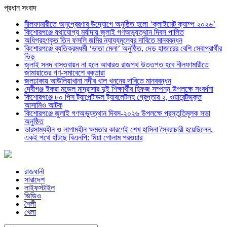
প্রধান সংবাদ
নীলফামারীতে অনুপ্রেরণার উদ্যোগে অনুষ্ঠিত হলো ‘ক্লাইমেট ক্যাম্প ২০২৬’
কিশোরগঞ্জে যথাযোগ্য মর্যাদায় জুলাই গণঅভ্যুত্থান দিবস পালিত
অধিগ্রহণকৃত তিন ফসলি জমির ন্যায্যমূল্যের দাবিতে মানববন্ধন
কিশোরগঞ্জে ব্যতিক্রমধর্মী ‘ভাতা মেলা’ অনুষ্ঠিত, দেড় হাজারের বেশি সেবাপ্রার্থীর
ভিড়
জুলাই সনদ বাস্তবায়ন না হলে আবারও রাজপথ উত্তপ্ত হবে নীলফামারীতে
জামায়াতের গণ-সমাবেশে বক্তারা
জলঢাকায় আউলিয়াখানা নদীর খাল খননের দাবিতে মানববন্ধন
দেবীগঞ্জ ইকরা মডেল মাদ্রাসার দুই শিক্ষার্থীর হিফজ সম্পন্ন উপলক্ষে সংবর্ধনা
কিশোরগঞ্জে ৮০ পিস ট্যাপেন্টাডল ট্যাবলেটসহ গ্রেপ্তার ২, ওয়ারেন্টভুক্ত
আসামিও আটক
কিশোরগঞ্জে জুলাই গণঅভ্যুত্থান দিবস-২০২৬ উপলক্ষে প্রস্তুতিমূলক সভা
অনুষ্ঠিত
ভারসাম্যহীন ও লাগামহীন ক্ষমতার কারণেই শেখ হাসিনা স্বৈরাচারী হয়েছিলেন,
একই পথে হাঁটছে বিএনপি: মিয়া গোলাম পরওয়ার
রাজধানী
সারাদেশ
লাইফস্টাইল
ভিডিও
শৈলী
খেলা