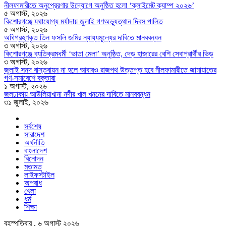
নীলফামারীতে অনুপ্রেরণার উদ্যোগে অনুষ্ঠিত হলো ‘ক্লাইমেট ক্যাম্প ২০২৬’
৫ অগাস্ট, ২০২৬
কিশোরগঞ্জে যথাযোগ্য মর্যাদায় জুলাই গণঅভ্যুত্থান দিবস পালিত
৫ অগাস্ট, ২০২৬
অধিগ্রহণকৃত তিন ফসলি জমির ন্যায্যমূল্যের দাবিতে মানববন্ধন
৩ অগাস্ট, ২০২৬
কিশোরগঞ্জে ব্যতিক্রমধর্মী ‘ভাতা মেলা’ অনুষ্ঠিত, দেড় হাজারের বেশি সেবাপ্রার্থীর ভিড়
৩ অগাস্ট, ২০২৬
জুলাই সনদ বাস্তবায়ন না হলে আবারও রাজপথ উত্তপ্ত হবে নীলফামারীতে জামায়াতের
গণ-সমাবেশে বক্তারা
১ অগাস্ট, ২০২৬
জলঢাকায় আউলিয়াখানা নদীর খাল খননের দাবিতে মানববন্ধন
৩১ জুলাই, ২০২৬
সর্বশেষ
সারাদেশ
অর্থনীতি
বাংলাদেশ
বিনোদন
মতামত
লাইফস্টাইল
অপরাধ
খেলা
ধর্ম
শিক্ষা
বৃহস্পতিবার , ৬ অগাস্ট ২০২৬