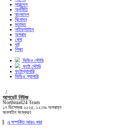
সারাদেশ
অর্থনীতি
বাংলাদেশ
বিনোদন
মতামত
লাইফস্টাইল
অপরাধ
খেলা
ধর্ম
শিক্ষা
ভিডিও স্টোরি
ফটো স্টোরি
ফটোগ্যালারি
ভিডিও গ্যালারি
/
আপডেট নিউজ
Northmail24 Team
১৭ ডিসেম্বর ২০২৫, ১২:৩৯ অপরাহ্ন
অনলাইন সংস্করণ
এ সম্পর্কিত আরও খবর