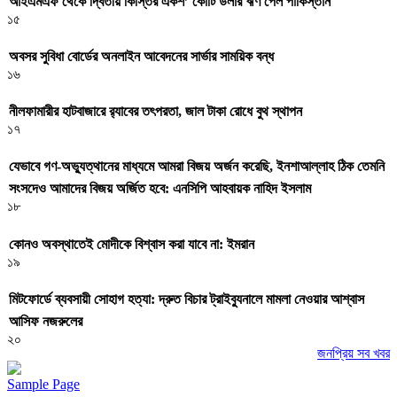
আইএমএফ থেকে দ্বিতীয় কিস্তির একশ’ কোটি ডলার ঋণ পেল পাকিস্তান
১৫
অবসর সুবিধা বোর্ডের অনলাইন আবেদনের সার্ভার সাময়িক বন্ধ
১৬
নীলফামারীর হাটবাজারে র‌্যাবের তৎপরতা, জাল টাকা রোধে বুথ স্থাপন
১৭
যেভাবে গণ-অভ্যুত্থানের মাধ্যমে আমরা বিজয় অর্জন করেছি, ইনশাআল্লাহ ঠিক তেমনি
সংসদেও আমাদের বিজয় অর্জিত হবে: এনসিপি আহবায়ক নাহিদ ইসলাম
১৮
কোনও অবস্থাতেই মোদীকে বিশ্বাস করা যাবে না: ইমরান
১৯
মিটফোর্ডে ব্যবসায়ী সোহাগ হত্যা: দ্রুত বিচার ট্রাইব্যুনালে মামলা নেওয়ার আশ্বাস
আসিফ নজরুলের
২০
জনপ্রিয় সব খবর
Sample Page