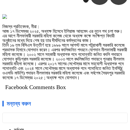
নিজস্ব প্রতিবেদক, নীরা :
আজ ১৭ ডিসেম্বর ২০২৫, অধ্যক্ষ হিসেবে ইলিয়াজ আহমেদ এর নুতন পথ চলা শুরু।
এর আগে নীলফামারী সরকারি মহিলা কলেজ থেকে অধ্যক্ষ কক্ষে সংক্ষিপ্ত বিদায়ী
অনুষ্ঠানের মধ্যে দিয়ে শেষ হয় তার দীর্ঘদিনের কর্মস্থলের কাজ।
তিনি ১৬ তম বিসিএস উত্তীর্ণ হয়ে ১৯৯৬ সালে আগস্ট মাসে পটুয়াখালী সরকারি কলেজে
প্রভাসক হিসাবে যোগদান করেন। এরপর বদলিজনিত পদয়নে যোগদান নীলফামারী সরকারী
মহিলা কলেজে। ২০০২ সালে সহকারী অধ্যাপক পদে পদোন্নতি জনিত বদলি পদায়নে
যোগদান কুড়িগ্রাম সরকারি কলেজে। ২০০৩ সালে বদ্দলিজনিত পদায়নে পুনরায় নীলফাম
সরকারি মহিলা কলেজে। এরপর ২০১৭ সালের সেপ্টেম্বর মাসে সহযোগী অধ্যাপক পদে
পদোন্নতি এবং ২০২৪ সালে সেপ্টেম্বর মাসে অধ্যাপক পদে পদোনিতে জনিত ইনসিটু(
ওএসডি মাউশি) পদায়ন নীলফামার সরকারি মহিলা কলেজে এবং সর্বশেষ সৈয়দপুর সরকারি
কলেজে ১৭ ডিসেম্বর ২০২৫ ; অধ্যক্ষ পদে যোগদান।
Facebook Comments Box
মন্তব্য করুন
সর্বশেষ