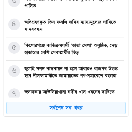
৩
পালিত
৪
অধিগ্রহণকৃত তিন ফসলি জমির ন্যায্যমূল্যের দাবিতে
মানববন্ধন
৫
কিশোরগঞ্জে ব্যতিক্রমধর্মী ‘ভাতা মেলা’ অনুষ্ঠিত, দেড়
হাজারের বেশি সেবাপ্রার্থীর ভিড়
৬
জুলাই সনদ বাস্তবায়ন না হলে আবারও রাজপথ উত্তপ্ত
হবে নীলফামারীতে জামায়াতের গণ-সমাবেশে বক্তারা
৭
জলঢাকায় আউলিয়াখানা নদীর খাল খননের দাবিতে
মানববন্ধন
সর্বশেষ সব খবর
৮
দেবীগঞ্জ ইকরা মডেল মাদ্রাসার দুই শিক্ষার্থীর হিফজ
সম্পন্ন উপলক্ষে সংবর্ধনা