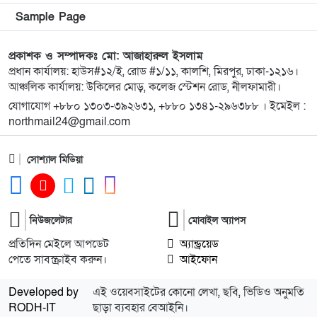
৯
কিশোরগঞ্জে ৮০ পিস ট্যাপেন্টাডল ট্যাবলেটসহ গ্রেপ্তার ২,
Sample Page
ওয়ারেন্টভুক্ত আসামিও আটক
প্রকাশক ও সম্পাদকঃ মো: আজাহারুল ইসলাম
প্রধান কার্যালয়: হাউস#১২/ই, রোড #১/১১, কালশি, মিরপুর, ঢাকা-১২১৬।
১০
কিশোরগঞ্জে জুলাই গণঅভ্যুত্থান দিবস-২০২৬ উপলক্ষে
আঞ্চলিক কার্যালয়: উকিলের মোড়, কলেজ স্টেশন রোড, নীলফামারী।
প্রস্তুতিমূলক সভা অনুষ্ঠিত
যোগাযোগ +৮৮০ ১৩০৩-৩৯২৬৩১, +৮৮০ ১৩৪১-২৯৬৩৮৮ । ইমেইল :
northmail24@gmail.com
১১
ভারসাম্যহীন ও লাগামহীন ক্ষমতার কারণেই শেখ হাসিনা
স্বৈরাচারী হয়েছিলেন, একই পথে হাঁটছে বিএনপি: মিয়া
সোশ্যাল মিডিয়া
গোলাম পরওয়ার
১২
দেবীগঞ্জে ইউপি চেয়ারম্যানের বিরুদ্ধে বৈধ ওয়ারিশদের
বঞ্চিত করে পালিত কন্যাকে ওয়ারিশ সনদ দেওয়ার
নিউজলেটার
মোবাইল অ্যাপস
অভিযোগ
প্রতিদিন মেইলে আপডেট
অ্যান্ড্রয়েড
পেতে সাবস্ক্রাইব করুন।
আইফোন
১৩
২০২৫ সালের প্রশ্নে ২০২৬ সালের এইচএসসি পরীক্ষা:
তদন্তে ৩ সদস্যের কমিটি
Developed by
এই ওয়েবসাইটের কোনো লেখা, ছবি, ভিডিও অনুমতি
RODH-IT
ছাড়া ব্যবহার বেআইনি।