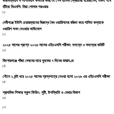
ভারসাম্যহীন ও লাগামহীন ক্ষমতার কারণেই শেখ হাসিনা স্বৈরাচারী হয়েছিলেন, একই পথে
হাঁটছে বিএনপি: মিয়া গোলাম পরওয়ার
১১
দেবীগঞ্জে ইউপি চেয়ারম্যানের বিরুদ্ধে বৈধ ওয়ারিশদের বঞ্চিত করে পালিত কন্যাকে
ওয়ারিশ সনদ দেওয়ার অভিযোগ
১২
২০২৫ সালের প্রশ্নে ২০২৬ সালের এইচএসসি পরীক্ষা: তদন্তে ৩ সদস্যের কমিটি
১৩
কিশোরগঞ্জে গাঁজা সেবনের দায়ে যুবকের ৭ দিনের কারাদণ্ড
১৪
পৌনে ২ ঘন্টা ধরে ২০২৫ সালের প্রশ্নপত্রে নেওয়া হলো ২০২৬ এর এইচএসসি পরীক্ষা
১৫
প্রাথমিক শিক্ষায় স্কুল ফিডিং: পুষ্টি, উপস্থিতি ও মেধার বিকাশ
১৬
১৭