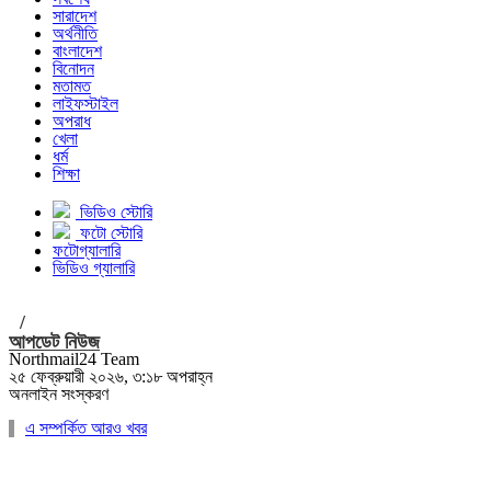
সারাদেশ
অর্থনীতি
বাংলাদেশ
বিনোদন
মতামত
লাইফস্টাইল
অপরাধ
খেলা
ধর্ম
শিক্ষা
ভিডিও স্টোরি
ফটো স্টোরি
ফটোগ্যালারি
ভিডিও গ্যালারি
/
আপডেট নিউজ
Northmail24 Team
২৫ ফেব্রুয়ারী ২০২৬, ৩:১৮ অপরাহ্ন
অনলাইন সংস্করণ
এ সম্পর্কিত আরও খবর