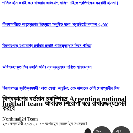
পালিত হাঁস জবাই করে খাওয়ার অভিযোগ,সালিশ চাইলে প্রতিপক্ষের সন্ত্রাসী হামলা।
নীলফামারীতে অনুপ্রেরণার উদ্যোগে অনুষ্ঠিত হলো ‘ক্লাইমেট ক্যাম্প ২০২৬’
কিশোরগঞ্জে যথাযোগ্য মর্যাদায় জুলাই গণঅভ্যুত্থান দিবস পালিত
অধিগ্রহণকৃত তিন ফসলি জমির ন্যায্যমূল্যের দাবিতে মানববন্ধন
কিশোরগঞ্জে ব্যতিক্রমধর্মী ‘ভাতা মেলা’ অনুষ্ঠিত, দেড় হাজারের বেশি সেবাপ্রার্থীর ভিড়
বিশ্বকাপের বর্তমান চ্যাম্পিয়ন Argentina national
football team আবারও শিরোপা ধরে রাখারজন্যচেস্টা
করবে
Northmail24 Team
২৫ ফেব্রুয়ারী ২০২৬, ৩:১৮ অপরাহ্ন
|
অনলাইন সংস্করণ
অ-
অ+