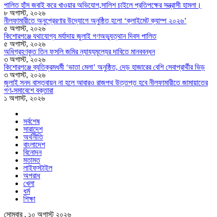
পালিত হাঁস জবাই করে খাওয়ার অভিযোগ,সালিশ চাইলে প্রতিপক্ষের সন্ত্রাসী হামলা।
৮ অগাস্ট, ২০২৬
নীলফামারীতে অনুপ্রেরণার উদ্যোগে অনুষ্ঠিত হলো ‘ক্লাইমেট ক্যাম্প ২০২৬’
৫ অগাস্ট, ২০২৬
কিশোরগঞ্জে যথাযোগ্য মর্যাদায় জুলাই গণঅভ্যুত্থান দিবস পালিত
৫ অগাস্ট, ২০২৬
অধিগ্রহণকৃত তিন ফসলি জমির ন্যায্যমূল্যের দাবিতে মানববন্ধন
৩ অগাস্ট, ২০২৬
কিশোরগঞ্জে ব্যতিক্রমধর্মী ‘ভাতা মেলা’ অনুষ্ঠিত, দেড় হাজারের বেশি সেবাপ্রার্থীর ভিড়
৩ অগাস্ট, ২০২৬
জুলাই সনদ বাস্তবায়ন না হলে আবারও রাজপথ উত্তপ্ত হবে নীলফামারীতে জামায়াতের
গণ-সমাবেশে বক্তারা
১ অগাস্ট, ২০২৬
সর্বশেষ
সারাদেশ
অর্থনীতি
বাংলাদেশ
বিনোদন
মতামত
লাইফস্টাইল
অপরাধ
খেলা
ধর্ম
শিক্ষা
সোমবার , ১০ অগাস্ট ২০২৬