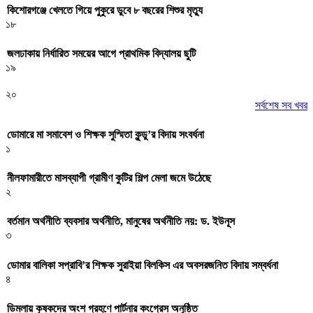
কিশোরগঞ্জে খেলতে গিয়ে পুকুরে ডুবে ৮ বছরের শিশুর মৃত্যু
১৮
জলঢাকায় নির্ধারিত সময়ের আগে প্রাথমিক বিদ্যালয় ছুটি
১৯
২০
সর্বশেষ সব খবর
ডোমারে মা সমাবেশ ও শিক্ষক সুস্মিতা কুন্ডু’র বিদায় সংবর্ধনা
১
নীলফামারীতে মাসব্যাপী গ্রামীণ কুটির শিল্প মেলা জমে উঠেছে
২
বর্তমান অর্থনীতি ব্যবসার অর্থনীতি, মানুষের অর্থনীতি নয়: ড. ইউনূস
৩
ডোমার বালিকা সপ্রাবি’র শিক্ষক সুরাইয়া বিলকিস এর অবসরজনিত বিদায় সম্বর্ধনা
৪
ডিমলায় কৃষকদের অংশ গ্রহণে পার্টনার কংগ্রেস অনুষ্ঠিত