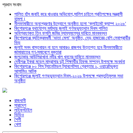
প্রধান সংবাদ
পালিত হাঁস জবাই করে খাওয়ার অভিযোগ,সালিশ চাইলে প্রতিপক্ষের সন্ত্রাসী
হামলা।
নীলফামারীতে অনুপ্রেরণার উদ্যোগে অনুষ্ঠিত হলো ‘ক্লাইমেট ক্যাম্প ২০২৬’
কিশোরগঞ্জে যথাযোগ্য মর্যাদায় জুলাই গণঅভ্যুত্থান দিবস পালিত
অধিগ্রহণকৃত তিন ফসলি জমির ন্যায্যমূল্যের দাবিতে মানববন্ধন
কিশোরগঞ্জে ব্যতিক্রমধর্মী ‘ভাতা মেলা’ অনুষ্ঠিত, দেড় হাজারের বেশি সেবাপ্রার্থীর
ভিড়
জুলাই সনদ বাস্তবায়ন না হলে আবারও রাজপথ উত্তপ্ত হবে নীলফামারীতে
জামায়াতের গণ-সমাবেশে বক্তারা
জলঢাকায় আউলিয়াখানা নদীর খাল খননের দাবিতে মানববন্ধন
দেবীগঞ্জ ইকরা মডেল মাদ্রাসার দুই শিক্ষার্থীর হিফজ সম্পন্ন উপলক্ষে সংবর্ধনা
কিশোরগঞ্জে ৮০ পিস ট্যাপেন্টাডল ট্যাবলেটসহ গ্রেপ্তার ২, ওয়ারেন্টভুক্ত
আসামিও আটক
কিশোরগঞ্জে জুলাই গণঅভ্যুত্থান দিবস-২০২৬ উপলক্ষে প্রস্তুতিমূলক সভা
অনুষ্ঠিত
রাজধানী
সারাদেশ
লাইফস্টাইল
ভিডিও
শৈলী
খেলা