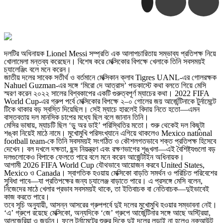
দলটির অধিনায়ক Lionel Messi সম্প্রতি এক আলাপচারিতায় সম্ভাব্য প্রতিপক্ষ নিয়ে
খোলামেলা মন্তব্য করেছেন। বিশেষ করে মেক্সিকোর বিপক্ষে খেলাকে তিনি সবসময়ই
চ্যালেঞ্জিং বলে মনে করেন।
জাতীয় দলের সাবেক সতীর্থ ও বর্তমানে মেক্সিকান ক্লাব Tigres UANL-এর গোলরক্ষক
Nahuel Guzman-এর সঙ্গে ‘মিরো দে আত্রাস’ পডকাস্টে কথা বলতে গিয়ে মেসি
স্মরণ করেন ২০২২ সালের বিশ্বকাপের একটি গুরুত্বপূর্ণ ম্যাচের কথা। 2022 FIFA
World Cup-এর গ্রুপ পর্বে মেক্সিকোর বিপক্ষে ২–০ গোলের জয় আর্জেন্টিনাকে টুর্নামেন্টে
টিকে থাকার বড় স্বস্তি দিয়েছিল। সেই ম্যাচে হারলেই বিদায় নিতে হতো—এমন
বাস্তবতায় দল মানসিক চাপের মধ্যে ছিল বলে জানান তিনি।
মেসির ভাষায়, ম্যাচটি ছিল ‘ডু অর ডাই’ পরিস্থিতির মতো। শুরু থেকেই দল কিছুটা
শঙ্কা নিয়েই মাঠে নামে। মুখোমুখি পরিসংখ্যানে এগিয়ে থাকলেও Mexico national
football team-কে তিনি সবসময়ই সংগঠিত ও কৌশলগতভাবে শক্ত প্রতিপক্ষ হিসেবে
দেখেন। বল দখলে দক্ষতা, ছন্দ নিয়ন্ত্রণ এবং রক্ষণভাগের শৃঙ্খলা—এই বৈশিষ্ট্যগুলো বড়
দলগুলোকেও বিপাকে ফেলতে পারে বলে মনে করেন আর্জেন্টাইন অধিনায়ক।
আগামী 2026 FIFA World Cup যৌথভাবে আয়োজন করবে United States,
Mexico ও Canada। স্বাগতিক হওয়ায় মেক্সিকো বাড়তি সমর্থন ও পরিচিত পরিবেশের
সুবিধা পাবে—যা প্রতিপক্ষের জন্য চ্যালেঞ্জ বাড়াতে পারে। এ প্রসঙ্গে মেসি বলেন,
নিজেদের মাঠে খেলার প্রভাব সবসময়ই থাকে, তা ইতিবাচক বা নেতিবাচক—দুইভাবেই
কাজ করতে পারে।
তবে সূচি অনুযায়ী, আসন্ন আসরের গ্রুপপর্বে দুই দলের মুখোমুখি হওয়ার সম্ভাবনা নেই।
‘এ’ গ্রুপে রয়েছে মেক্সিকো, অন্যদিকে ‘জে’ গ্রুপে আর্জেন্টিনার সঙ্গে আছে অস্ট্রিয়া,
আলজেরিয়া ও জর্ডান। ফলে টুর্নামেন্টের শুরুর দিকে দুই দলের লড়াই না হলেও নকআউট