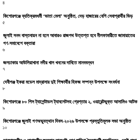
৪
কিশোরগঞ্জে ব্যতিক্রমধর্মী ‘ভাতা মেলা’ অনুষ্ঠিত, দেড় হাজারের বেশি সেবাপ্রার্থীর ভিড়
৫
জুলাই সনদ বাস্তবায়ন না হলে আবারও রাজপথ উত্তপ্ত হবে নীলফামারীতে জামায়াতের
গণ-সমাবেশে বক্তারা
৬
জলঢাকায় আউলিয়াখানা নদীর খাল খননের দাবিতে মানববন্ধন
৭
দেবীগঞ্জ ইকরা মডেল মাদ্রাসার দুই শিক্ষার্থীর হিফজ সম্পন্ন উপলক্ষে সংবর্ধনা
৮
কিশোরগঞ্জে ৮০ পিস ট্যাপেন্টাডল ট্যাবলেটসহ গ্রেপ্তার ২, ওয়ারেন্টভুক্ত আসামিও আটক
৯
কিশোরগঞ্জে জুলাই গণঅভ্যুত্থান দিবস-২০২৬ উপলক্ষে প্রস্তুতিমূলক সভা অনুষ্ঠিত
১০