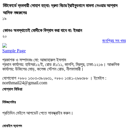
মিটফোর্ডে ব্যবসায়ী সোহাগ হত্যা: দ্রুত বিচার ট্রাইব্যুনালে মামলা নেওয়ার আশ্বাস
আসিফ নজরুলের
১৯
কোনও অবস্থাতেই মোদীকে বিশ্বাস করা যাবে না: ইমরান
২০
জনপ্রিয় সব খবর
Sample Page
প্রকাশক ও সম্পাদকঃ মো: আজাহারুল ইসলাম
প্রধান কার্যালয়: হাউস#১২/ই, রোড #১/১১, কালশি, মিরপুর, ঢাকা-১২১৬। আঞ্চলিক
কার্যালয়: উকিলের মোড়, কলেজ স্টেশন রোড, নীলফামারী।
যোগাযোগ +৮৮০ ১৩০৩-৩৯২৬৩১, +৮৮০ ১৩৪১-২৯৬৩৮৮ । ইমেইল :
northmail24@gmail.com
সোশ্যাল মিডিয়া
নিউজলেটার
প্রতিদিন মেইলে আপডেট পেতে সাবস্ক্রাইব করুন।
মোবাইল অ্যাপস