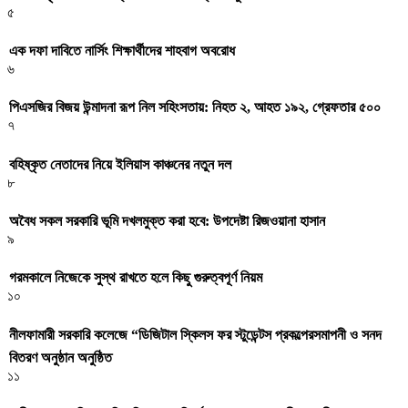
৫
এক দফা দাবিতে নার্সিং শিক্ষার্থীদের শাহবাগ অবরোধ
৬
পিএসজির বিজয় উন্মাদনা রূপ নিল সহিংসতায়: নিহত ২, আহত ১৯২, গ্রেফতার ৫০০
৭
বহিষ্কৃত নেতাদের নিয়ে ইলিয়াস কাঞ্চনের নতুন দল
৮
অবৈধ সকল সরকারি ভূমি দখলমুক্ত করা হবে: উপদেষ্টা রিজওয়ানা হাসান
৯
গরমকালে নিজেকে সুস্থ রাখতে হলে কিছু গুরুত্বপূর্ণ নিয়ম
১০
নীলফামারী সরকারি কলেজে “ডিজিটাল স্কিলস ফর স্টুডেন্টস প্রকল্পেরসমাপনী ও সনদ
বিতরণ অনুষ্ঠান অনুষ্ঠিত
১১