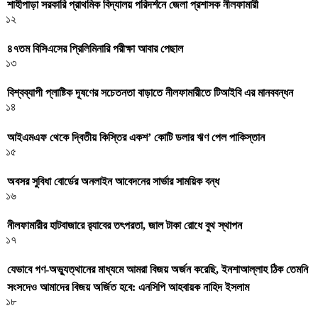
শাহীপাড়া সরকারি প্রাথমিক বিদ্যালয় পরিদর্শনে জেলা প্রশাসক নীলফামারী
১২
৪৭তম বিসিএসের প্রিলিমিনারি পরীক্ষা আবার পেছাল
১৩
বিশ্বব্যাপী প্লাষ্টিক দূষণের সচেতনতা বাড়াতে নীলফামারীতে টিআইবি এর মানববন্ধন
১৪
আইএমএফ থেকে দ্বিতীয় কিস্তির একশ’ কোটি ডলার ঋণ পেল পাকিস্তান
১৫
অবসর সুবিধা বোর্ডের অনলাইন আবেদনের সার্ভার সাময়িক বন্ধ
১৬
নীলফামারীর হাটবাজারে র‌্যাবের তৎপরতা, জাল টাকা রোধে বুথ স্থাপন
১৭
যেভাবে গণ-অভ্যুত্থানের মাধ্যমে আমরা বিজয় অর্জন করেছি, ইনশাআল্লাহ ঠিক তেমনি
সংসদেও আমাদের বিজয় অর্জিত হবে: এনসিপি আহবায়ক নাহিদ ইসলাম
১৮