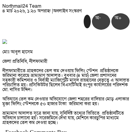
Northmail24 Team
৪ মার্চ ২০২৬, ১:২০ অপরাহ্ন
|
অনলাইন সংস্করণ
অ-
অ+
মোঃ আবুল হাসেম
জেলা প্রতিনিধি, নীলফামারী
নীলফামারীতে গ্রাহকদের তেল কম দেওয়ায় ফিলিং স্টেশন প্রতিষ্ঠানকে
জরিমানা করেছে ভ্রাম্যমাণ আদালত। বুধবার (৪ মার্চ) জেলা প্রশাসনের
সহকারী কমিশনার ও নির্বাহী ম্যাজিস্ট্রেট মাসুদ রায়হানের নেতৃত্বে এ আদালত
পরিচালিত হয়। প্রসিকিউটর ছিলেন বিএসটিআই রংপুর কার্যালয়ের পরিদর্শক
মো. নাসির উদ্দিন।
অভিযানে তেল কম দেওয়ার অভিযোগে জেলা শহরের বাদিয়ার মোড় এলাকার
মুক্তা ফিলিং স্টেশনকে ৫০ হাজার টাকা জরিমানা করা হয়।
ভ্রাম্যমাণ আদালত সূত্রে জানা যায়, সুনির্দিষ্ট তথ্যের ভিত্তিতে প্রতিষ্ঠানটিতে
অভিযান চালানো হয়। সরেজমিনে দেখা যায়, মেশিনে কারচুপির মাধ্যমে
গ্রাহকদের তেল কম দেওয়া হচ্ছে।