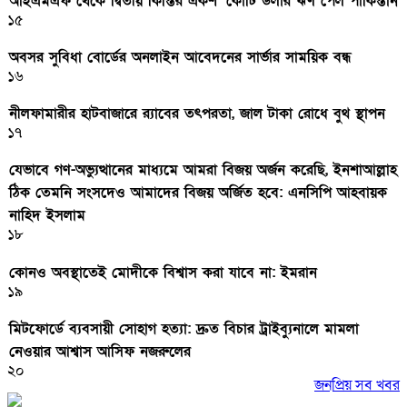
আইএমএফ থেকে দ্বিতীয় কিস্তির একশ’ কোটি ডলার ঋণ পেল পাকিস্তান
১৫
অবসর সুবিধা বোর্ডের অনলাইন আবেদনের সার্ভার সাময়িক বন্ধ
১৬
নীলফামারীর হাটবাজারে র‌্যাবের তৎপরতা, জাল টাকা রোধে বুথ স্থাপন
১৭
যেভাবে গণ-অভ্যুত্থানের মাধ্যমে আমরা বিজয় অর্জন করেছি, ইনশাআল্লাহ
ঠিক তেমনি সংসদেও আমাদের বিজয় অর্জিত হবে: এনসিপি আহবায়ক
নাহিদ ইসলাম
১৮
কোনও অবস্থাতেই মোদীকে বিশ্বাস করা যাবে না: ইমরান
১৯
মিটফোর্ডে ব্যবসায়ী সোহাগ হত্যা: দ্রুত বিচার ট্রাইব্যুনালে মামলা
নেওয়ার আশ্বাস আসিফ নজরুলের
২০
জনপ্রিয় সব খবর