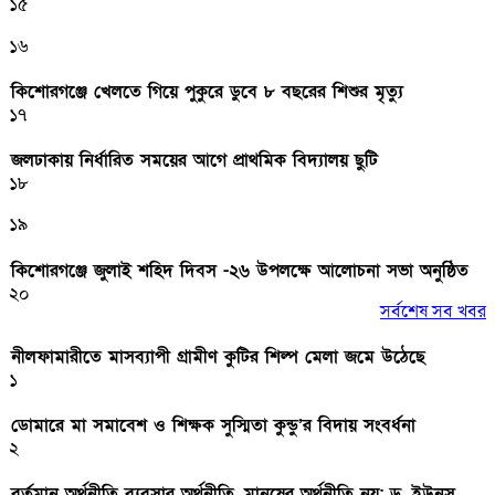
১৫
১৬
কিশোরগঞ্জে খেলতে গিয়ে পুকুরে ডুবে ৮ বছরের শিশুর মৃত্যু
১৭
জলঢাকায় নির্ধারিত সময়ের আগে প্রাথমিক বিদ্যালয় ছুটি
১৮
১৯
কিশোরগঞ্জে জুলাই শহিদ দিবস -২৬ উপলক্ষে আলোচনা সভা অনুষ্ঠিত
২০
সর্বশেষ সব খবর
নীলফামারীতে মাসব্যাপী গ্রামীণ কুটির শিল্প মেলা জমে উঠেছে
১
ডোমারে মা সমাবেশ ও শিক্ষক সুস্মিতা কুন্ডু’র বিদায় সংবর্ধনা
২
বর্তমান অর্থনীতি ব্যবসার অর্থনীতি, মানুষের অর্থনীতি নয়: ড. ইউনূস