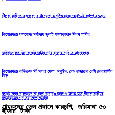
নীলফামারীতে অনুপ্রেরণার উদ্যোগে অনুষ্ঠিত হলো ‘ক্লাইমেট ক্যাম্প ২০২৬’
কিশোরগঞ্জে যথাযোগ্য মর্যাদায় জুলাই গণঅভ্যুত্থান দিবস পালিত
অধিগ্রহণকৃত তিন ফসলি জমির ন্যায্যমূল্যের দাবিতে মানববন্ধন
কিশোরগঞ্জে ব্যতিক্রমধর্মী ‘ভাতা মেলা’ অনুষ্ঠিত, দেড় হাজারের বেশি সেবাপ্রার্থীর
ভিড়
জুলাই সনদ বাস্তবায়ন না হলে আবারও রাজপথ উত্তপ্ত হবে নীলফামারীতে
জামায়াতের গণ-সমাবেশে বক্তারা
গ্রাহকদের তেল প্রদানে কারচুপি, জরিমানা ৫০
হাজার টাকা