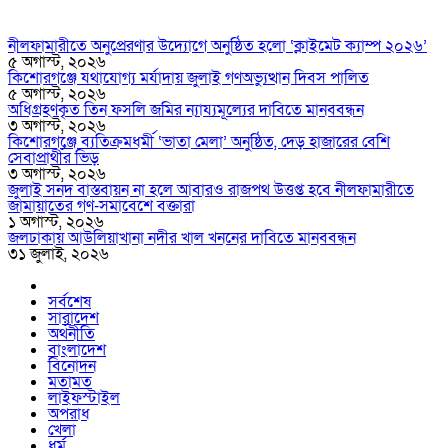
নীলফামারীতে অনুপ্রেরণার উদ্যোগে অনুষ্ঠিত হলো ‘ক্লাইমেট ক্যাম্প ২০২৬’
৫ অগাস্ট, ২০২৬
কিশোরগঞ্জে যথাযোগ্য মর্যাদায় জুলাই গণঅভ্যুত্থান দিবস পালিত
৫ অগাস্ট, ২০২৬
অধিগ্রহণকৃত তিন ফসলি জমির ন্যায্যমূল্যের দাবিতে মানববন্ধন
৩ অগাস্ট, ২০২৬
কিশোরগঞ্জে ব্যতিক্রমধর্মী ‘ভাতা মেলা’ অনুষ্ঠিত, দেড় হাজারের বেশি
সেবাপ্রার্থীর ভিড়
৩ অগাস্ট, ২০২৬
জুলাই সনদ বাস্তবায়ন না হলে আবারও রাজপথ উত্তপ্ত হবে নীলফামারীতে
জামায়াতের গণ-সমাবেশে বক্তারা
১ অগাস্ট, ২০২৬
জলঢাকায় আউলিয়াখানা নদীর খাল খননের দাবিতে মানববন্ধন
৩১ জুলাই, ২০২৬
সর্বশেষ
সারাদেশ
অর্থনীতি
বাংলাদেশ
বিনোদন
মতামত
লাইফস্টাইল
অপরাধ
খেলা
ধর্ম