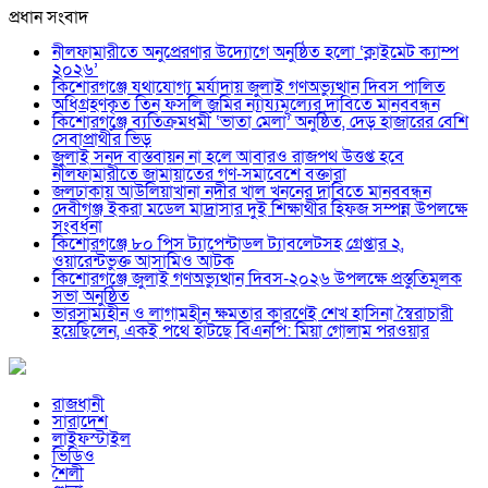
প্রধান সংবাদ
নীলফামারীতে অনুপ্রেরণার উদ্যোগে অনুষ্ঠিত হলো ‘ক্লাইমেট ক্যাম্প
২০২৬’
কিশোরগঞ্জে যথাযোগ্য মর্যাদায় জুলাই গণঅভ্যুত্থান দিবস পালিত
অধিগ্রহণকৃত তিন ফসলি জমির ন্যায্যমূল্যের দাবিতে মানববন্ধন
কিশোরগঞ্জে ব্যতিক্রমধর্মী ‘ভাতা মেলা’ অনুষ্ঠিত, দেড় হাজারের বেশি
সেবাপ্রার্থীর ভিড়
জুলাই সনদ বাস্তবায়ন না হলে আবারও রাজপথ উত্তপ্ত হবে
নীলফামারীতে জামায়াতের গণ-সমাবেশে বক্তারা
জলঢাকায় আউলিয়াখানা নদীর খাল খননের দাবিতে মানববন্ধন
দেবীগঞ্জ ইকরা মডেল মাদ্রাসার দুই শিক্ষার্থীর হিফজ সম্পন্ন উপলক্ষে
সংবর্ধনা
কিশোরগঞ্জে ৮০ পিস ট্যাপেন্টাডল ট্যাবলেটসহ গ্রেপ্তার ২,
ওয়ারেন্টভুক্ত আসামিও আটক
কিশোরগঞ্জে জুলাই গণঅভ্যুত্থান দিবস-২০২৬ উপলক্ষে প্রস্তুতিমূলক
সভা অনুষ্ঠিত
ভারসাম্যহীন ও লাগামহীন ক্ষমতার কারণেই শেখ হাসিনা স্বৈরাচারী
হয়েছিলেন, একই পথে হাঁটছে বিএনপি: মিয়া গোলাম পরওয়ার
রাজধানী
সারাদেশ
লাইফস্টাইল
ভিডিও
শৈলী