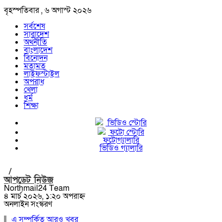
বৃহস্পতিবার , ৬ অগাস্ট ২০২৬
সর্বশেষ
সারাদেশ
অর্থনীতি
বাংলাদেশ
বিনোদন
মতামত
লাইফস্টাইল
অপরাধ
খেলা
ধর্ম
শিক্ষা
ভিডিও স্টোরি
ফটো স্টোরি
ফটোগ্যালারি
ভিডিও গ্যালারি
/
আপডেট নিউজ
Northmail24 Team
৪ মার্চ ২০২৬, ১:২০ অপরাহ্ন
অনলাইন সংস্করণ
এ সম্পর্কিত আরও খবর