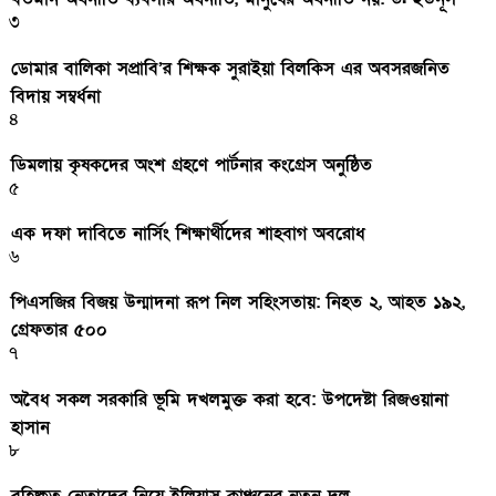
৩
ডোমার বালিকা সপ্রাবি’র শিক্ষক সুরাইয়া বিলকিস এর অবসরজনিত
বিদায় সম্বর্ধনা
৪
ডিমলায় কৃষকদের অংশ গ্রহণে পার্টনার কংগ্রেস অনুষ্ঠিত
৫
এক দফা দাবিতে নার্সিং শিক্ষার্থীদের শাহবাগ অবরোধ
৬
পিএসজির বিজয় উন্মাদনা রূপ নিল সহিংসতায়: নিহত ২, আহত ১৯২,
গ্রেফতার ৫০০
৭
অবৈধ সকল সরকারি ভূমি দখলমুক্ত করা হবে: উপদেষ্টা রিজওয়ানা
হাসান
৮
বহিষ্কৃত নেতাদের নিয়ে ইলিয়াস কাঞ্চনের নতুন দল