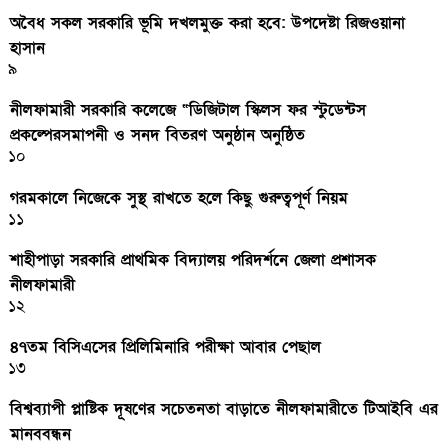
অবৈধ সকল সরকারি ভূমি দখলমুক্ত করা হবে: উপদেষ্টা রিজওয়ানা
হাসান
৯
নীলফামারী সরকারি কলেজে “ডিজিটাল স্কিলস ফর স্টুডেন্টস
প্রকল্পেরসমাপনী ও সনদ বিতরণ অনুষ্ঠান অনুষ্ঠিত
১০
গরমকালে নিজেকে সুস্থ রাখতে হলে কিছু গুরুত্বপূর্ণ নিয়ম
১১
শাহীপাড়া সরকারি প্রাথমিক বিদ্যালয় পরিদর্শনে জেলা প্রশাসক
নীলফামারী
১২
৪৭তম বিসিএসের প্রিলিমিনারি পরীক্ষা আবার পেছাল
১৩
বিশ্বব্যাপী প্লাষ্টিক দূষণের সচেতনতা বাড়াতে নীলফামারীতে টিআইবি এর
মানববন্ধন