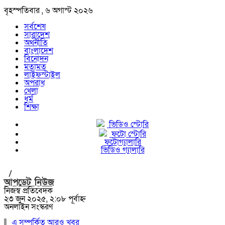
বৃহস্পতিবার , ৬ অগাস্ট ২০২৬
সর্বশেষ
সারাদেশ
অর্থনীতি
বাংলাদেশ
বিনোদন
মতামত
লাইফস্টাইল
অপরাধ
খেলা
ধর্ম
শিক্ষা
ভিডিও স্টোরি
ফটো স্টোরি
ফটোগ্যালারি
ভিডিও গ্যালারি
/
আপডেট নিউজ
নিজস্ব প্রতিবেদক
২৩ জুন ২০২৫, ২:০৮ পূর্বাহ্ন
অনলাইন সংস্করণ
এ সম্পর্কিত আরও খবর