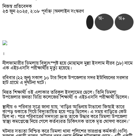
নিজস্ব প্রতিবেদক
২৩ জুন ২০২৫, ২:০৮ পূর্বাহ্ন
|
অনলাইন সংস্করণ
অ-
অ+
।
নীলফামারীর ডিমলায় বিদ্যুৎস্পৃষ্ট হয়ে মোহাম্মদ মুন্না ইসলাম নীরব (১৮) নামে
এক এইচএসসি পরীক্ষার্থীর মৃত্যু হয়েছে।
রবিবার (২২ জুন) সকাল ১০ টার দিকে উপজেলার সদর ইউনিয়নের সরদার
হাট গ্রামে এ দুর্ঘটনা ঘটে।
নিহত শিক্ষার্থী ওই এলাকার তরিকুল ইসলামের ছেলে। তিনি ডিমলা
উপজেলার জনতা ডিগ্রি কলেজের শিক্ষার্থী ও এইচএসসি পরীক্ষার্থী ছিলেন।
স্থানীয় ও পরিবার সূত্রে জানা যায়, ‘বাড়ির আঙিনায় টাঙানো জিআই তারে
কাপড় শুকাতে গিয়ে বিদ্যুতায়িত হয়ে পড়ে ছিলেন। এ সময় বাড়িতে কেউ
ছিল না। পরে পরিবারের সদস্যরা দ্রুত তাকে উদ্ধার করে ডিমলা উপজেলা
স্বাস্থ্য কমপ্লেক্সে নিয়ে গেলে কর্তব্যরত চিকিৎসক তাকে মৃত ঘোষণা করেন।’
ঘটনার সত্যতা নিশ্চিত করে ডিমলা থানা পুলিশের ভারপ্রাপ্ত কর্মকর্তা (ওসি)