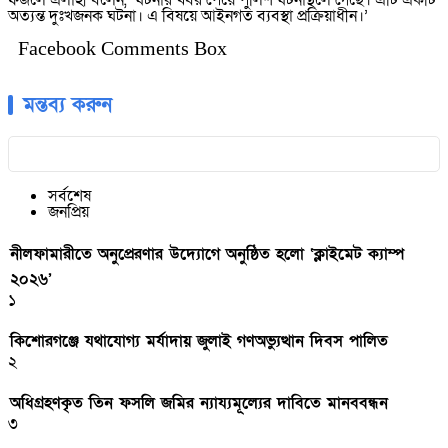
ফজলে এলাহী বলেন, ‘ঘটনার খবর পেয়ে পুলিশ ঘটনাস্থলে গেছে। এটি একটি
অত্যন্ত দুঃখজনক ঘটনা। এ বিষয়ে আইনগত ব্যবস্থা প্রক্রিয়াধীন।’
Facebook Comments Box
মন্তব্য করুন
সর্বশেষ
জনপ্রিয়
নীলফামারীতে অনুপ্রেরণার উদ্যোগে অনুষ্ঠিত হলো ‘ক্লাইমেট ক্যাম্প
২০২৬’
১
কিশোরগঞ্জে যথাযোগ্য মর্যাদায় জুলাই গণঅভ্যুত্থান দিবস পালিত
২
অধিগ্রহণকৃত তিন ফসলি জমির ন্যায্যমূল্যের দাবিতে মানববন্ধন
৩