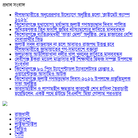
প্রধান সংবাদ
নীলফামারীতে অনুপ্রেরণার উদ্যোগে অনুষ্ঠিত হলো ‘ক্লাইমেট ক্যাম্প
২০২৬’
কিশোরগঞ্জে যথাযোগ্য মর্যাদায় জুলাই গণঅভ্যুত্থান দিবস পালিত
অধিগ্রহণকৃত তিন ফসলি জমির ন্যায্যমূল্যের দাবিতে মানববন্ধন
কিশোরগঞ্জে ব্যতিক্রমধর্মী ‘ভাতা মেলা’ অনুষ্ঠিত, দেড় হাজারের বেশি
সেবাপ্রার্থীর ভিড়
জুলাই সনদ বাস্তবায়ন না হলে আবারও রাজপথ উত্তপ্ত হবে
নীলফামারীতে জামায়াতের গণ-সমাবেশে বক্তারা
জলঢাকায় আউলিয়াখানা নদীর খাল খননের দাবিতে মানববন্ধন
দেবীগঞ্জ ইকরা মডেল মাদ্রাসার দুই শিক্ষার্থীর হিফজ সম্পন্ন উপলক্ষে
সংবর্ধনা
কিশোরগঞ্জে ৮০ পিস ট্যাপেন্টাডল ট্যাবলেটসহ গ্রেপ্তার ২,
ওয়ারেন্টভুক্ত আসামিও আটক
কিশোরগঞ্জে জুলাই গণঅভ্যুত্থান দিবস-২০২৬ উপলক্ষে প্রস্তুতিমূলক
সভা অনুষ্ঠিত
ভারসাম্যহীন ও লাগামহীন ক্ষমতার কারণেই শেখ হাসিনা স্বৈরাচারী
হয়েছিলেন, একই পথে হাঁটছে বিএনপি: মিয়া গোলাম পরওয়ার
রাজধানী
সারাদেশ
লাইফস্টাইল
ভিডিও
শৈলী