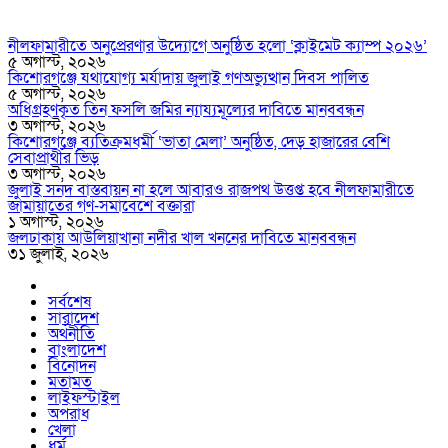
নীলফামারীতে অনুপ্রেরণার উদ্যোগে অনুষ্ঠিত হলো ‘ক্লাইমেট ক্যাম্প ২০২৬’
৫ অগাস্ট, ২০২৬
কিশোরগঞ্জে যথাযোগ্য মর্যাদায় জুলাই গণঅভ্যুত্থান দিবস পালিত
৫ অগাস্ট, ২০২৬
অধিগ্রহণকৃত তিন ফসলি জমির ন্যায্যমূল্যের দাবিতে মানববন্ধন
৩ অগাস্ট, ২০২৬
কিশোরগঞ্জে ব্যতিক্রমধর্মী ‘ভাতা মেলা’ অনুষ্ঠিত, দেড় হাজারের বেশি
সেবাপ্রার্থীর ভিড়
৩ অগাস্ট, ২০২৬
জুলাই সনদ বাস্তবায়ন না হলে আবারও রাজপথ উত্তপ্ত হবে নীলফামারীতে
জামায়াতের গণ-সমাবেশে বক্তারা
১ অগাস্ট, ২০২৬
জলঢাকায় আউলিয়াখানা নদীর খাল খননের দাবিতে মানববন্ধন
৩১ জুলাই, ২০২৬
সর্বশেষ
সারাদেশ
অর্থনীতি
বাংলাদেশ
বিনোদন
মতামত
লাইফস্টাইল
অপরাধ
খেলা
ধর্ম